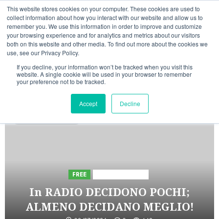
Vai
06/08/2026
06:56:30
This website stores cookies on your computer. These cookies are used to
al
collect information about how you interact with our website and allow us to
Linkedin
Facebook
X
Telegram
Whatsapp
Mastodon
remember you. We use this information in order to improve and customize
contenuto
your browsing experience and for analytics and metrics about our visitors
both on this website and other media. To find out more about the cookies we
use, see our Privacy Policy.
If you decline, your information won’t be tracked when you visit this
website. A single cookie will be used in your browser to remember
your preference not to be tracked.
INIZIATIVE ASTORRI
Accept
Decline
5 minuti di lettura
FREE
Iniziative Astorri
In RADIO DECIDONO POCHI;
ALMENO DECIDANO MEGLIO!