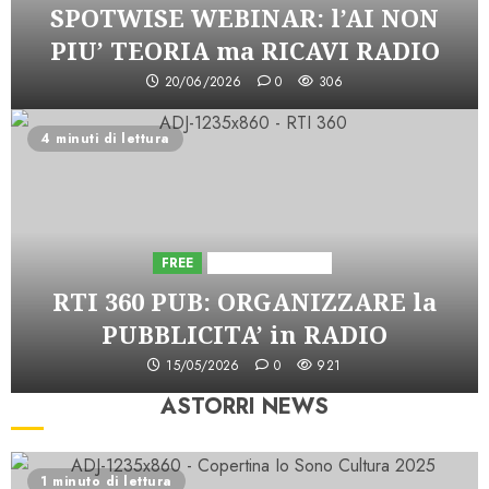
SPOTWISE WEBINAR: l’AI NON
PIU’ TEORIA ma RICAVI RADIO
20/06/2026
0
306
4 minuti di lettura
FREE
Iniziative Astorri
RTI 360 PUB: ORGANIZZARE la
PUBBLICITA’ in RADIO
15/05/2026
0
921
ASTORRI NEWS
1 minuto di lettura