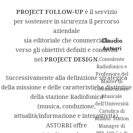
PROJECT FOLLOW-UP
è il servizio
per sostenere in sicurezza il percorso
aziendale
sia editoriale che commerciale
Claudio
Astorri
verso gli obiettivi definiti e condivisi
nel
PROJECT DESIGN
.
Consulente
Radiofonico e
Professore del
Successivamente alla definizione strategica
Master in
della missione e delle caratteristiche distintive
Comunicazione
della stazione Radiofonica
Musicale
dell'Università
(musica, conduzione,
Cattolica di
attualità/informazione e interattività),
Milano. Station
ASTORRI offre
Manager di