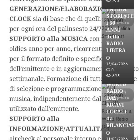
790
A
GENERAZIONE/ELABORAZIONE dei
LATINA
STORI@FES
CLOCK
sia di base che di quelli specifici,
3 minuti
i 50
di lettura
per ogni ora del palinsesto 24/7.
ANNI
della
SUPPORTO alla MUSICA
con playlist
RADIO
oldies anno per anno, ricorrenti e correnti
LIBERA
per il formato definito e specifico
15/04/2026
dell’emittente e in aggiornamento/confronto
Astorri News
0
FREE
695
settimanale. Formazione di tutte le tecniche
WORLD
di selezione e programmazione della
RADIO
3 minuti
musica, indipendentemente dal software
DAY,
di lettura
RICAVI
utilizzato dall’emittente.
LOCALI
SUPPORTO alla
da
RILANCIARE
INFORMAZIONE/ATTUALITA’
con
Astorri News
aircheck al personale interno e monitoraggi
11/03/2026