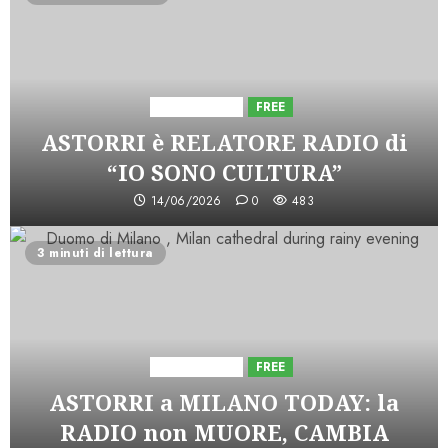
Astorri News
FREE
ASTORRI è RELATORE RADIO di
“IO SONO CULTURA”
14/06/2026
0
483
3 minuti di lettura
Astorri News
FREE
ASTORRI a MILANO TODAY: la
RADIO non MUORE, CAMBIA