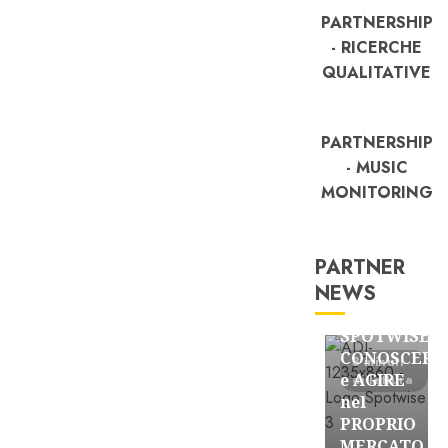
PARTNERSHIP
- RICERCHE
QUALITATIVE
PARTNERSHIP
- MUSIC
MONITORING
PARTNER
FREE
NEWS
Partnership
SPOTWISE:
CONOSCERE
3 minuti
e AGIRE
di lettura
nel
PROPRIO
MERCATO