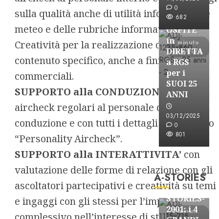
FREE
0
sulla qualità anche di utilità info-mobilità e
682
ASTORRI
meteo e delle rubriche informative.
OSPITE
in
Creatività per la realizzazione di spazi di
1 minuto
DIRETTA
di lettura
contenuto specifico, anche a fini
a RGS
per i
commerciali.
SUOI 25
SUPPORTO alla CONDUZIONE
con
ANNI
aircheck regolari al personale di
03/12/2025
conduzione e con tutti i dettagli del servizio
0
801
“Personality Aircheck”.
A-Stories
SUPPORTO alla INTERATTIVITA’
con
Formazione Rad
valutazione delle forme di relazione con gli
A-STORIES
FREE
ascoltatori partecipativi e creatività su temi
A-
STORIES-
e ingaggi con gli stessi per l’impatto
2001: i 4
3 minuti
complessivo nell’interesse di stazione.