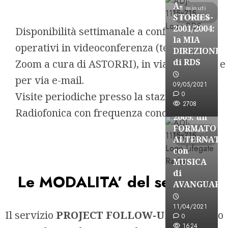
A-
8 minuti
STORIES-
di lettura
2001/2004:
Disponibilità settimanale a confronti
la MIA
operativi in videoconferenza (tecnologia
DIREZIONE
A-Stories
di RDS
Zoom a cura di ASTORRI), in via telefonica e
Formazione Rad
per via e-mail.
FREE
09/05/2021
A-
Visite periodiche presso la stazione
0
2708
STORIES-
Radiofonica con frequenza concordabile.
2009: un
FORMATO
5 minuti
ALTERNATI
di lettura
con
MUSICA
di
Le MODALITA’ del servizio
AVANGUARD
A-Stories
11/04/2021
Il servizio
PROJECT FOLLOW-UP
è soggetto
Formazione Rad
0
FREE
1624