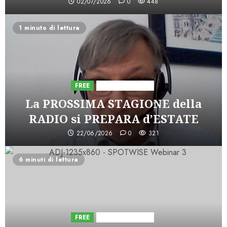
02/07/2026
0
448
1 minuto di lettura
FREE
Iniziative Astorri
La PROSSIMA STAGIONE della
RADIO si PREPARA d’ESTATE
22/06/2026
0
321
6 minuti di lettura
FREE
Iniziative Astorri