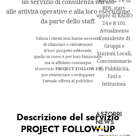
RTL 102.5 e di
un servizio di consulenza mirato
RDS, start-
alle attività operative e alla loro esecuzione
upper di RADIO
da parte dello staff.
24 e R 101.
Attualmente
Consulente di
Talora i clienti non hanno necessità
di rilanciare o ristrutturare
Gruppi e
il loro progetto editoriale,
Stazioni Locali,
quello in corso è per loro funzionale,
Concessionarie
ma si affidano comunque
di Pubblicità,
al servizio
PROJECT FOLLOW-UP
per ottimizzare e sviluppare
Enti e
l’attuale offerta al pubblico.
Istituzioni.
ASTORRI
Descrizione del servizio
Astorri News
NEWS
PROJECT FOLLOW-UP
FREE
ASTORRI