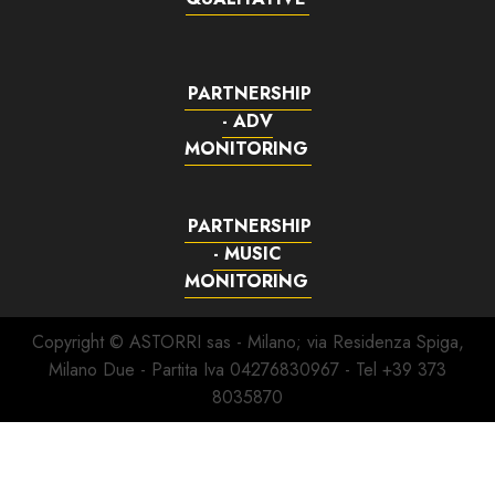
PARTNERSHIP
- ADV
MONITORING
PARTNERSHIP
- MUSIC
MONITORING
Copyright © ASTORRI sas - Milano; via Residenza Spiga,
Milano Due - Partita Iva 04276830967 - Tel +39 373
8035870