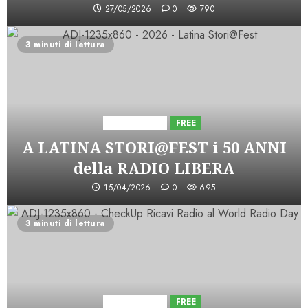
27/05/2026
0
790
3 minuti di lettura
Astorri News
FREE
A LATINA STORI@FEST i 50 ANNI
della RADIO LIBERA
15/04/2026
0
695
3 minuti di lettura
Astorri News
FREE