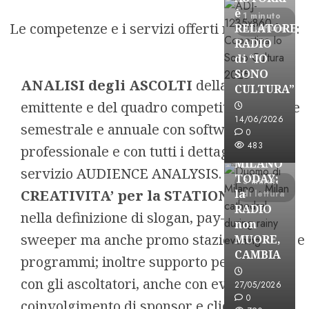
è
1 minuto
Le competenze e i servizi offerti riguardano:
RELATORE
di lettura
RADIO
di “IO
SONO
ANALISI degli ASCOLTI
della propria
CULTURA”
Astorri News
emittente e del quadro competitivo su base
FREE
14/06/2026
semestrale e annuale con software
ASTORRI
0
483
a
professionale e con tutti i dettagli del
MILANO
servizio
AUDIENCE ANALYSIS
.
TODAY:
3 minuti
CREATIVITA’ per la STATIONALITY
la
di lettura
RADIO
nella definizione di slogan, pay-off, liner,
non
sweeper ma anche promo stazione, eventi e
MUORE,
CAMBIA
programmi; inoltre supporto per contest
Astorri News
con gli ascoltatori, anche con eventuale
27/05/2026
FREE
0
coinvolgimento di sponsor e clienti.