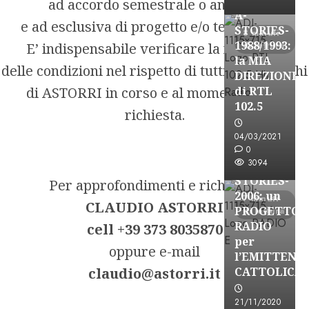
ad accordo semestrale o annuale
A-
e ad esclusiva di progetto e/o territoriale.
STORIES-
8 minuti
1988/1993:
E’ indispensabile verificare la fattibilità
di lettura
la MIA
delle condizioni nel rispetto di tutti gli incarichi
DIREZIONE
di ASTORRI in corso e al momento della
di RTL
102.5
richiesta.
A-Stories
Formazione Rad
04/03/2021
FREE
0
3094
A-
STORIES-
Per approfondimenti e richieste:
2006: un
7 minuti
CLAUDIO ASTORRI
PROGETTO
di lettura
RADIO
cell +39 373 8035870
per
oppure e-mail
l’EMITTENZ
claudio@astorri.it
CATTOLICA
A-Stories
Formazione Rad
21/11/2020