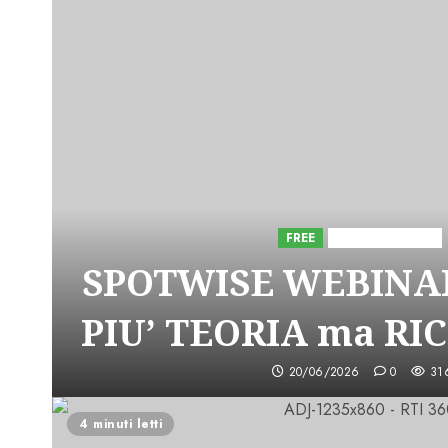
FREE
Iniziative Astorri
SPOTWISE WEBINAR
PIU’ TEORIA ma RI
20/06/2026
0
31
4 minuti letti