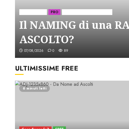
Ascolti Radio
PRO
Serie "AudiRadio Insights"
Il NAMING di una 
ASCOLTO?
07/08/2026
0
89
ULTIMISSIME FREE
6 minuti letti