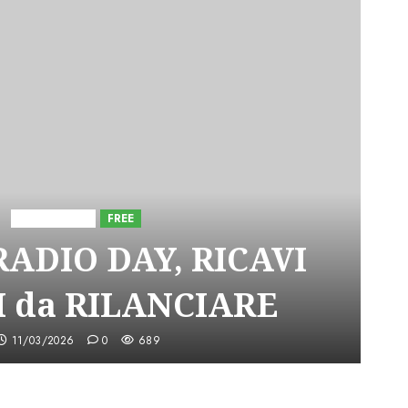
Astorri News
FREE
ADIO DAY, RICAVI
 da RILANCIARE
11/03/2026
0
689