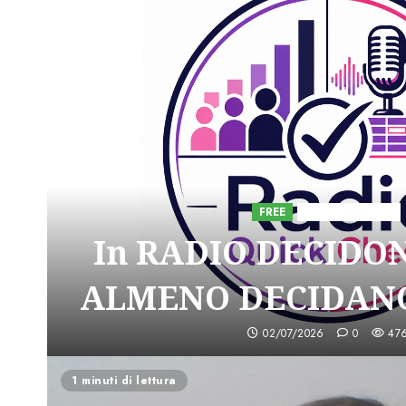
FREE
Iniziative Astorri
In RADIO DECIDO
ALMENO DECIDANO
02/07/2026
0
47
1 minuti di lettura