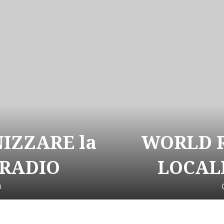
NIZZARE la
WORLD R
 RADIO
LOCALI
3