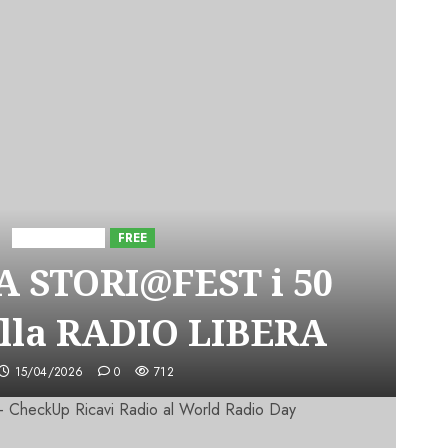
Astorri News
FREE
A STORI@FEST i 50
lla RADIO LIBERA
15/04/2026
0
712