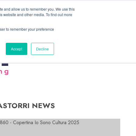
Linkedin
Facebook
X
Telegram
Whatsapp
Mastodon
ite and allow us to remember you. We use this
is website and other media. To find out more
rowser to remember your preference
Accept
Decline
ASTORRI NEWS