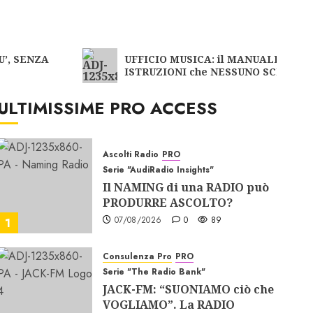
U’, SENZA
UFFICIO MUSICA: il MANUALE di
ISTRUZIONI che NESSUNO SCRIVE
ULTIMISSIME PRO ACCESS
Ascolti Radio
PRO
Serie "AudiRadio Insights"
Il NAMING di una RADIO può
PRODURRE ASCOLTO?
07/08/2026
0
89
1
Consulenza Pro
PRO
Serie "The Radio Bank"
JACK-FM: “SUONIAMO ciò che
VOGLIAMO”. La RADIO