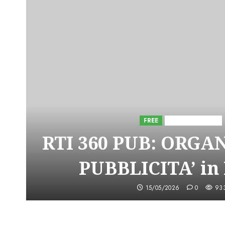
FREE
Iniziative Astorri
RTI 360 PUB: ORGA
PUBBLICITA’ in
15/05/2026
0
93