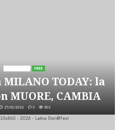
Astorri News
FREE
a MILANO TODAY: la
on MUORE, CAMBIA
27/05/2026
0
803