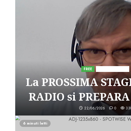
FREE
Iniziative Astorri
La PROSSIMA STAGI
RADIO si PREPARA
22/06/2026
0
33
6 minuti letti