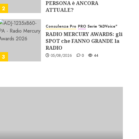
PERSONA è ANCORA
2
ATTUALE?
06/08/2026
0
52
Consulenza Pro
PRO
Serie "ADVoice"
RADIO MERCURY AWARDS: gli
SPOT che FANNO GRANDE la
RADIO
05/08/2026
0
44
3
Analisi Pro
PRO
La RADIO CRESCE. Ma il
VALORE si CONCENTRA.
27/07/2026
0
101
4
Ascolti Radio
PRO
Serie "AudiRadio Insights"
QUARTI D’ORA del 2° TRIM: la