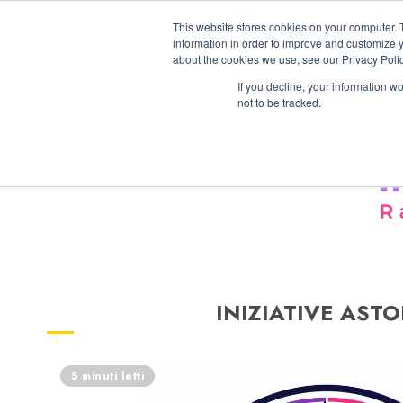
Vai
09/08/2026
This website stores cookies on your computer. 
al
information in order to improve and customize y
contenuto
about the cookies we use, see our Privacy Polic
If you decline, your information w
not to be tracked.
INIZIATIVE ASTO
5 minuti letti