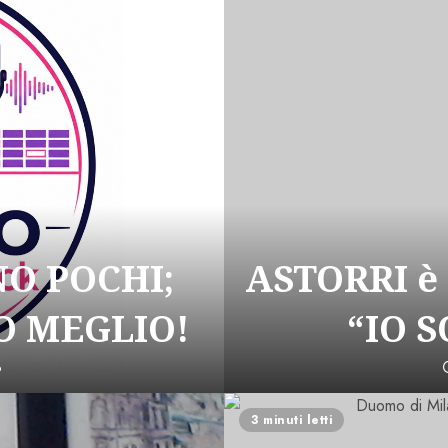
NO POCHI;
ASTORRI è
 MEGLIO!
“IO 
6
3 minuti letti