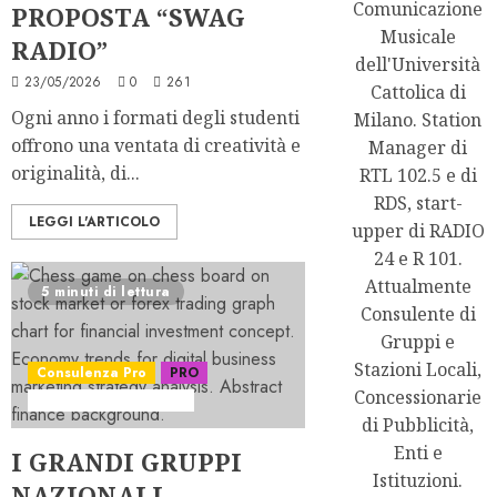
Comunicazione
PROPOSTA “SWAG
Musicale
RADIO”
dell'Università
23/05/2026
0
261
Cattolica di
Ogni anno i formati degli studenti
Milano. Station
offrono una ventata di creatività e
Manager di
originalità, di...
RTL 102.5 e di
RDS, start-
LEGGI L'ARTICOLO
upper di RADIO
24 e R 101.
Attualmente
5 minuti di lettura
Consulente di
Gruppi e
Stazioni Locali,
Consulenza Pro
PRO
Concessionarie
Serie "Power Players"
di Pubblicità,
Enti e
I GRANDI GRUPPI
Istituzioni.
NAZIONALI