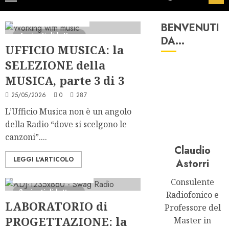
Formazione Pro
PRO
principale
Serie "Ufficio Musica"
BENVENUTI
4 minuti di lettura
DA…
UFFICIO MUSICA: la
SELEZIONE della
MUSICA, parte 3 di 3
25/05/2026
0
287
L’Ufficio Musica non è un angolo
della Radio “dove si scelgono le
canzoni”....
Claudio
LEGGI L'ARTICOLO
Astorri
Consulenza Radio
FREE
I Formati degli Studenti
Consulente
3 minuti di lettura
Radiofonico e
LABORATORIO di
Professore del
PROGETTAZIONE: la
Master in