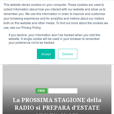
Vai
06/08/2026
11:08:42
This website stores cookies on your computer. These cookies are used to
al
collect information about how you interact with our website and allow us to
Linkedin
Facebook
X
Telegram
Whatsapp
Mastodon
remember you. We use this information in order to improve and customize
contenuto
your browsing experience and for analytics and metrics about our visitors
both on this website and other media. To find out more about the cookies we
use, see our Privacy Policy.
If you decline, your information won’t be tracked when you visit this
website. A single cookie will be used in your browser to remember
your preference not to be tracked.
INIZIATIVE ASTORRI
Accept
Decline
1 minuto di lettura
FREE
Iniziative Astorri
La PROSSIMA STAGIONE della
RADIO si PREPARA d’ESTATE