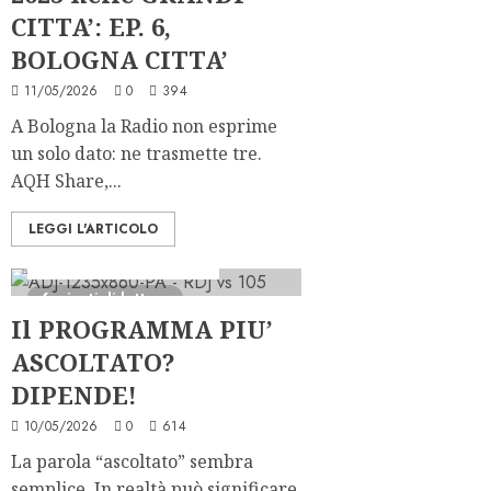
CITTA’: EP. 6,
BOLOGNA CITTA’
11/05/2026
0
394
A Bologna la Radio non esprime
un solo dato: ne trasmette tre.
AQH Share,...
LEGGI L'ARTICOLO
Ascolti Radio
PRO
Serie "AudiRadio Insights"
6 minuti di lettura
Il PROGRAMMA PIU’
ASCOLTATO?
DIPENDE!
10/05/2026
0
614
La parola “ascoltato” sembra
semplice. In realtà può significare