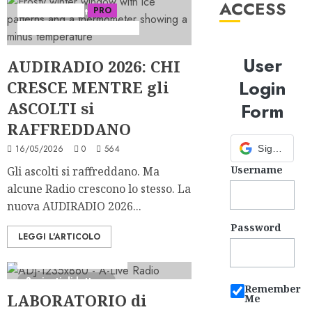
ACCESS
Ascolti Radio
PRO
5 minuti di lettura
Serie "AudiRadio Insights"
User
AUDIRADIO 2026: CHI
Login
CRESCE MENTRE gli
ASCOLTI si
Form
RAFFREDDANO
16/05/2026
0
564
Sign in with Google
Username
Gli ascolti si raffreddano. Ma
alcune Radio crescono lo stesso. La
nuova AUDIRADIO 2026...
Password
LEGGI L'ARTICOLO
Consulenza Radio
FREE
I Formati degli Studenti
3 minuti di lettura
Remember
LABORATORIO di
Me