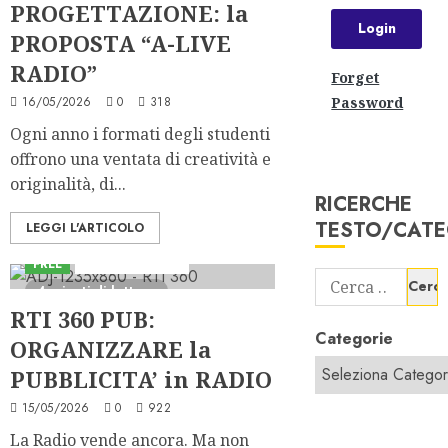
PROGETTAZIONE: la
PROPOSTA “A-LIVE
RADIO”
Forget
16/05/2026
0
318
Password
Ogni anno i formati degli studenti
offrono una ventata di creatività e
originalità, di...
RICERCHE
TESTO/CATE
LEGGI L'ARTICOLO
FREE
Iniziative Astorri
Ricerca
4 minuti di lettura
per:
RTI 360 PUB:
Categorie
ORGANIZZARE la
PUBBLICITA’ in RADIO
15/05/2026
0
922
La Radio vende ancora. Ma non