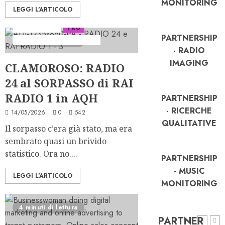
MONITORING
LEGGI L'ARTICOLO
Ascolti Radio
PRO
PARTNERSHIP
Serie "AudiRadio Insights"
4 minuti di lettura
- RADIO
IMAGING
CLAMOROSO: RADIO
24 al SORPASSO di RAI
RADIO 1 in AQH
PARTNERSHIP
- RICERCHE
14/05/2026
0
542
QUALITATIVE
Il sorpasso c’era già stato, ma era
sembrato quasi un brivido
statistico. Ora no....
PARTNERSHIP
- MUSIC
LEGGI L'ARTICOLO
MONITORING
4 minuti di lettura
PARTNER