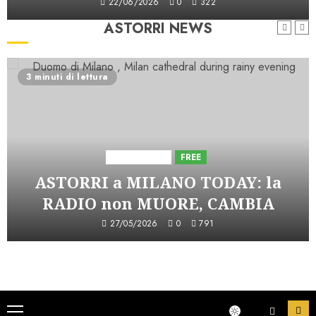
22/06/2026
0
322
ASTORRI NEWS
3 minuti di lettura
Astorri News
FREE
ASTORRI a MILANO TODAY: la
RADIO non MUORE, CAMBIA
27/05/2026
0
791
Menu