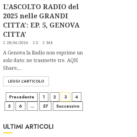
L’ASCOLTO RADIO del
2025 nelle GRANDI
CITTA’: EP. 5, GENOVA
CITTA’
28/04/2026
0
548
A Genova la Radio non esprime un
solo dato: ne trasmette tre. AQH
Share,...
LEGGI L'ARTICOLO
Paginazione
Precedente
1
2
3
4
5
6
…
57
Successivo
degli
articoli
ULTIMI ARTICOLI