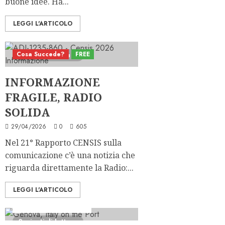
buone idee. Ha...
LEGGI L'ARTICOLO
Cosa Succede?
FREE
6 minuti di lettura
INFORMAZIONE
FRAGILE, RADIO
SOLIDA
29/04/2026
0
605
Nel 21° Rapporto CENSIS sulla
comunicazione c’è una notizia che
riguarda direttamente la Radio:...
LEGGI L'ARTICOLO
Ascolti Radio
PRO
Serie "Le Grandi Città"
2 minuti di lettura