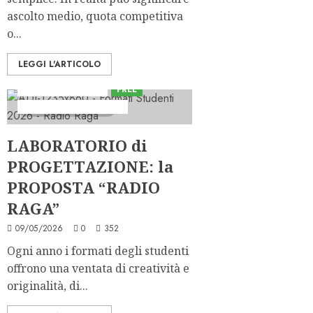
ascolto medio, quota competitiva
o...
LEGGI L'ARTICOLO
Consulenza Radio
FREE
I Formati degli Studenti
3 minuti di lettura
LABORATORIO di
PROGETTAZIONE: la
PROPOSTA “RADIO
RAGA”
09/05/2026
0
352
Ogni anno i formati degli studenti
offrono una ventata di creatività e
originalità, di...