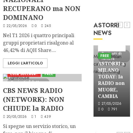
RECUPERANO ma NON
DOMINANO
ASTORRI
22/05/2026
0
245
NEWS
Nel T1 2026 i quattro principali
gruppi proprietari risalgono al
Astorri News
Astorri News
46,42% di AQH Share....
1 minuto di
1 minuto di
3 minuti di
Astorri News
FREE
FREE
lettura
lettura
lettura
FREE
ASTORRI
ASTORRI a
LEGGI L'ARTICOLO
OSPITE in
ASTORRI è
MILANO
Cosa Succede?
FREE
DIRETTA a
RELATORE
TODAY: la
5 minuti di lettura
RGS per i
RADIO di
RADIO non
CBS NEWS RADIO
SUOI 25
“IO SONO
MUORE,
ANNI
CULTURA”
CAMBIA
(NETWORK): NON
03/12/2025
14/06/2026
27/05/2026
CHIUDE la RADIO
0
801
0
483
0
791
20/05/2026
1
439
A-Stories
Si spegne un servizio storico, un
A-Stories
Formazione Radi