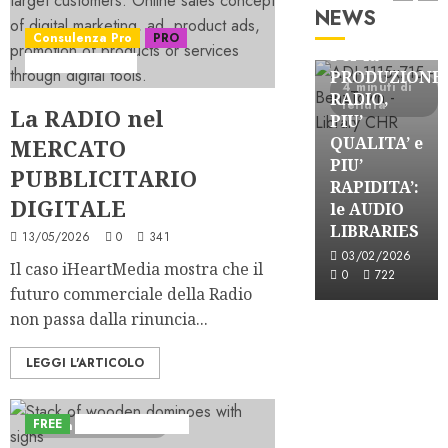
FREE
NEWS
Partnership
Consulenza Pro
PRO
FREE
Per la
Serie "ADVoice"
Partnership
Partnership
PRODUZIONE
3 minuti di
3 minuti di
4 minuti di
CONSULTARE
SPOTWISE:
RADIO,
lettura
lettura
lettura
La RADIO nel
le FORMAT
CONOSCERE
PIU’
CHARTS
e AGIRE
QUALITA’ e
MERCATO
nel
nel
PIU’
PUBBLICITARIO
VOSTRO
PROPRIO
RAPIDITA’:
DIGITALE
CLIENT
MERCATO
le AUDIO
EARONE
LOCALE
LIBRARIES
13/05/2026
0
341
30/11/2022
23/03/2026
03/02/2026
Il caso iHeartMedia mostra che il
0
3620
0
724
0
722
futuro commerciale della Radio
non passa dalla rinuncia...
LEGGI L'ARTICOLO
FREE
Iniziative Astorri
4 minuti di lettura