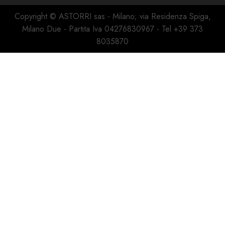
Copyright © ASTORRI sas - Milano; via Residenza Spiga,
Milano Due - Partita Iva 04276830967 - Tel +39 373
8035870