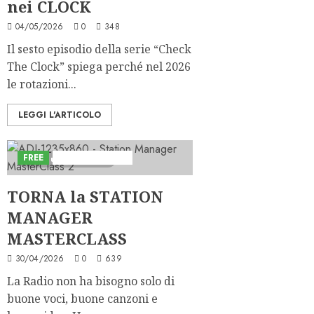
nei CLOCK
04/05/2026
0
348
Il sesto episodio della serie “Check
The Clock” spiega perché nel 2026
le rotazioni...
LEGGI L'ARTICOLO
FREE
Iniziative Astorri
2 minuti di lettura
TORNA la STATION
MANAGER
MASTERCLASS
30/04/2026
0
639
La Radio non ha bisogno solo di
buone voci, buone canzoni e