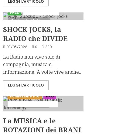
LEGGI L'ARTICOLO
FREE
Sviluppi del Blog
3 minuti di lettura
SHOCK JOCKS, la
RADIO che DIVIDE
08/05/2026
0
380
La Radio non vive solo di
compagnia, musica e
informazione. A volte vive anche...
LEGGI L'ARTICOLO
Formazione Pro
PRO
Serie "Check the Clock"
4 minuti di lettura
La MUSICA e le
ROTAZIONI dei BRANI