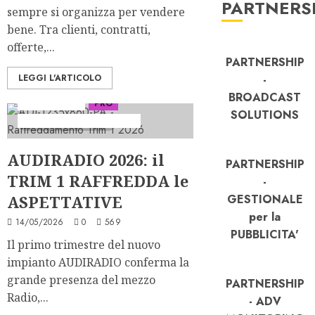
PARTNERS
sempre si organizza per vendere
bene. Tra clienti, contratti,
offerte,...
PARTNERSHIP
LEGGI L'ARTICOLO
-
BROADCAST
Ascolti Radio
PRO
SOLUTIONS
Serie "AudiRadio Insights"
3 minuti di lettura
AUDIRADIO 2026: il
PARTNERSHIP
TRIM 1 RAFFREDDA le
-
ASPETTATIVE
GESTIONALE
per la
14/05/2026
0
569
PUBBLICITA'
Il primo trimestre del nuovo
impianto AUDIRADIO conferma la
grande presenza del mezzo
PARTNERSHIP
Radio,...
- ADV