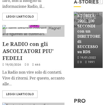
faro, non il bisogno di
A-STORIES
Formazione Radio
FREE
informazione Radio, il...
A-Stories
FREE
A-
Formazione Radio
A-
STORIES-
LEGGI L'ARTICOLO
8 minuti di
3 minuti di
3 minuti di
FREE
STORIES-
2001: 100
lettura
lettura
lettura
Ascolti Radio
PRO
A-
2001: i 4
SECONDI
STORIES-
GRANDI
con un
Serie "AudiRadio Insights"
5 minuti di lettura
2005: la
SUCCESSI
DIRETTORE
GENESI del
in
di
Le RADIO con gli
SISTEMA
SEQUENZA
SUCCESSO
ASCOLTATORI PIU’
BABBOLEO
MIXATA
su RDS
FEDELI
12/05/2018
07/02/2022
19/01/2022
0
2835
0
2020
0
1991
19/05/2026
0
446
La Radio non vive solo di contatti.
Vive di ritorni. Per questo, accanto
alle...
LEGGI L'ARTICOLO
PRO