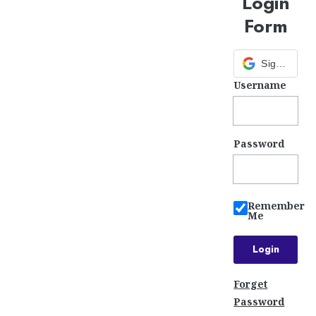
Login
Form
Sign in with Google
Username
Password
Remember
Me
Forget
Password