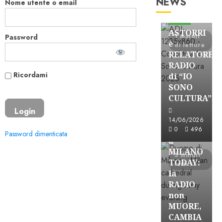
NEWS
Nome utente o email
Astorri News
FREE
ASTORRI
1 minuti
Password
è
di lettura
RELATORE
RADIO
Ricordami
di “IO
SONO
CULTURA”
Astorri News
FREE
14/06/2026
ASTORRI
0
496
Password dimenticata
a
MILANO
3 minuti
TODAY:
letti
la
RADIO
non
MUORE,
CAMBIA