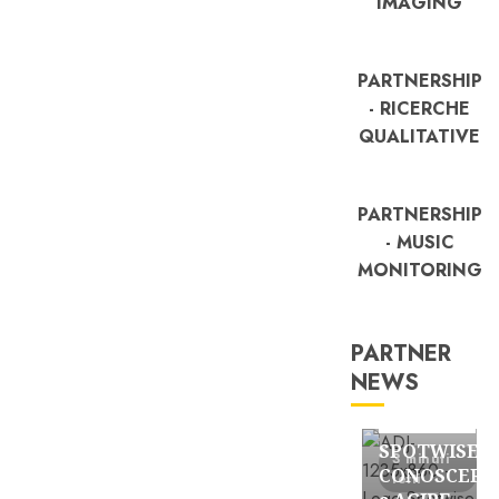
IMAGING
PARTNERSHIP
- RICERCHE
QUALITATIVE
PARTNERSHIP
- MUSIC
MONITORING
PARTNER
NEWS
FREE
Partnership
SPOTWISE:
3 minuti
CONOSCERE
letti