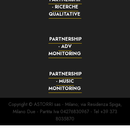
- RICERCHE
QUALITATIVE
PARTNERSHIP
- ADV
MONITORING
PARTNERSHIP
- MUSIC
MONITORING
Copyright © ASTORRI sas - Milano; via Residenza Spiga,
Milano Due - Partita Iva 04276830967 - Tel +39 373
8035870