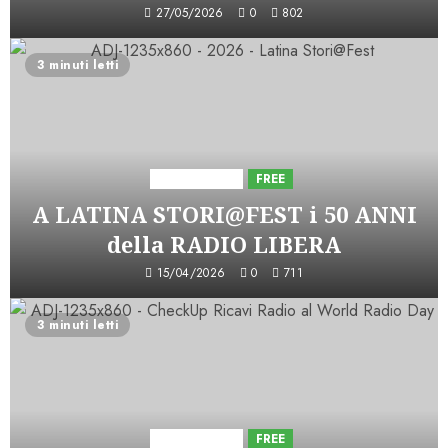
27/05/2026
0
802
3 minuti letti
Astorri News
FREE
A LATINA STORI@FEST i 50 ANNI
della RADIO LIBERA
15/04/2026
0
711
3 minuti letti
Astorri News
FREE