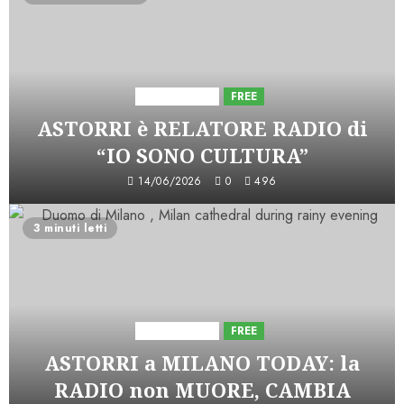
Astorri News
FREE
ASTORRI è RELATORE RADIO di
“IO SONO CULTURA”
14/06/2026
0
496
3 minuti letti
Astorri News
FREE
ASTORRI a MILANO TODAY: la
RADIO non MUORE, CAMBIA