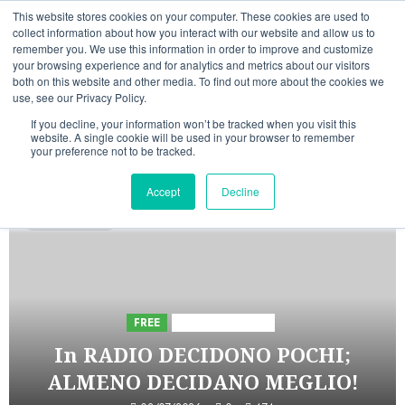
Vai
08/08/2026
18:49:53
This website stores cookies on your computer. These cookies are used to
al
collect information about how you interact with our website and allow us to
Linkedin
Facebook
X
Telegram
Whatsapp
Mastodon
remember you. We use this information in order to improve and customize
contenuto
your browsing experience and for analytics and metrics about our visitors
both on this website and other media. To find out more about the cookies we
use, see our Privacy Policy.
If you decline, your information won’t be tracked when you visit this
website. A single cookie will be used in your browser to remember
your preference not to be tracked.
INIZIATIVE ASTORRI
Accept
Decline
5 minuti letti
FREE
Iniziative Astorri
In RADIO DECIDONO POCHI;
ALMENO DECIDANO MEGLIO!