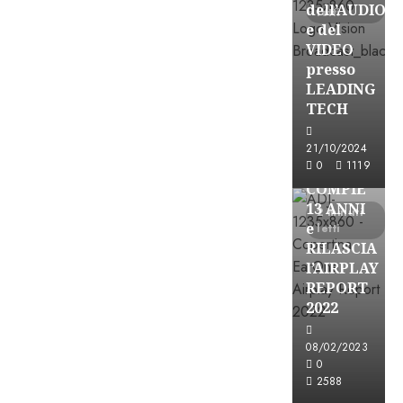
dell’AUDIO
letti
e del
VIDEO
presso
LEADING
TECH
Partnership
21/10/2024
0
1119
EARONE
COMPIE
13 ANNI
2 minuti
e
letti
RILASCIA
l’AIRPLAY
REPORT
2022
08/02/2023
Partnership
0
2588
CONSULTAR