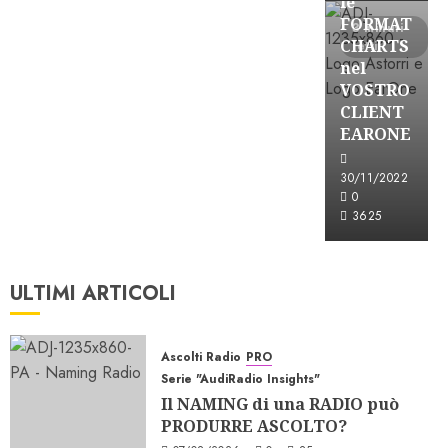
le
FORMAT
3 minuti
CHARTS
letti
nel
VOSTRO
CLIENT
EARONE
30/11/2022
0
3625
ULTIMI ARTICOLI
Ascolti Radio
PRO
Serie "AudiRadio Insights"
Il NAMING di una RADIO può
PRODURRE ASCOLTO?