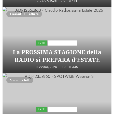
02/07/2026
0
474
1 minuti di lettura
FREE
Iniziative Astorri
La PROSSIMA STAGIONE della
RADIO si PREPARA d’ESTATE
22/06/2026
0
336
6 minuti letti
FREE
Iniziative Astorri