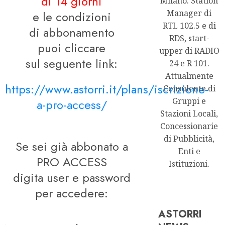
di 14 giorni
Milano. Station
Manager di
e le condizioni
RTL 102.5 e di
di abbonamento
RDS, start-
puoi cliccare
upper di RADIO
sul seguente link:
24 e R 101.
Attualmente
https://www.astorri.it/plans/iscrizione-
Consulente di
Gruppi e
a-pro-access/
Stazioni Locali,
Concessionarie
di Pubblicità,
Se sei già abbonato a
Enti e
PRO ACCESS
Istituzioni.
digita user e password
per accedere:
ASTORRI