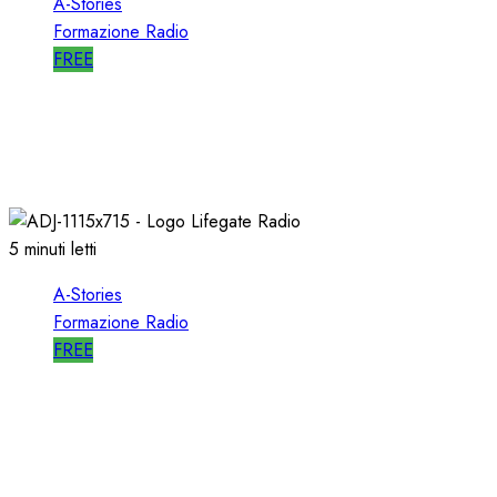
A-Stories
Formazione Radio
FREE
A-STORIES-2001/2004: la MIA DIREZIONE di
RDS
09/05/2021
0
2710
5 minuti letti
A-Stories
Formazione Radio
FREE
A-STORIES-2009: un FORMATO
ALTERNATIVO con MUSICA di AVANGUARDIA
11/04/2021
0
1625