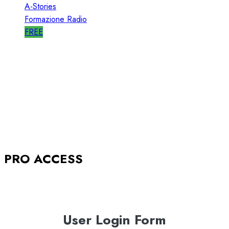
A-Stories
Formazione Radio
FREE
A-STORIES-2005: la GENESI del SISTEMA
BABBOLEO
12/05/2018
0
2839
PRO ACCESS
User Login Form