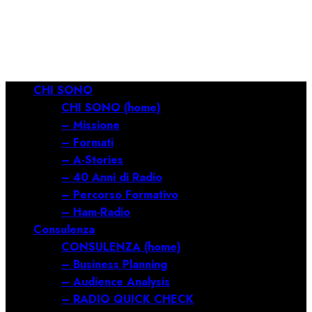
RILANCIARE
11/03/2026
0
686
Menu
CHI SONO
principale
CHI SONO (home)
– Missione
– Formati
– A-Stories
– 40 Anni di Radio
– Percorso Formativo
– Ham-Radio
Consulenza
CONSULENZA (home)
– Business Planning
– Audience Analysis
– RADIO QUICK CHECK