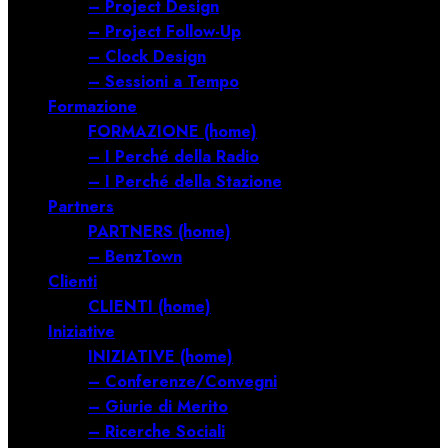
– Project Design
– Project Follow-Up
– Clock Design
– Sessioni a Tempo
Formazione
FORMAZIONE (home)
– I Perché della Radio
– I Perché della Stazione
Partners
PARTNERS (home)
– BenzTown
Clienti
CLIENTI (home)
Iniziative
INIZIATIVE (home)
– Conferenze/Convegni
– Giurie di Merito
– Ricerche Sociali