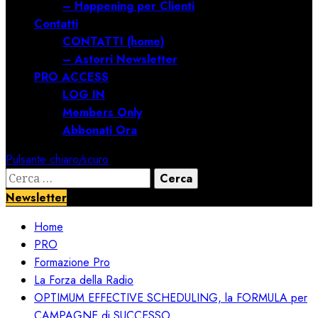
– Happening per Clienti
Contatti
CONTATTI (home)
– Astorri Newsletter
PRO ACCESS
LOG IN
Members Only
Abbonati Ora
Pulsante chiaro/scuro
Ricerca
per:
Newsletter
Home
PRO
Formazione Pro
La Forza della Radio
OPTIMUM EFFECTIVE SCHEDULING, la FORMULA per
CAMPAGNE di SUCCESSO