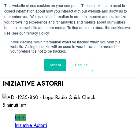
Vai
07/08/2026
This website stores cookies on your computer. These cookies are used to
collect information about how you interact with our website and allow us to
al
remember you. We use this information in order to improve and customize
Linkedin
contenuto
your browsing experience and for analytics and metrics about our visitors
Facebook
both on this website and other media. To find out more about the cookies we
use, see our Privacy Policy.
X
Telegram
If you decline, your information won’t be tracked when you visit this
website. A single cookie will be used in your browser to remember
Whatsapp
your preference not to be tracked.
Mastodon
Accept
Decline
INIZIATIVE ASTORRI
5 minuti letti
FREE
Iniziative Astorri