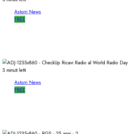
Astorri News
FREE
A LATINA STORI@FEST i 50 ANNI della
RADIO LIBERA
15/04/2026
0
703
3 minuti letti
Astorri News
FREE
WORLD RADIO DAY, RICAVI LOCALI da
RILANCIARE
11/03/2026
0
686