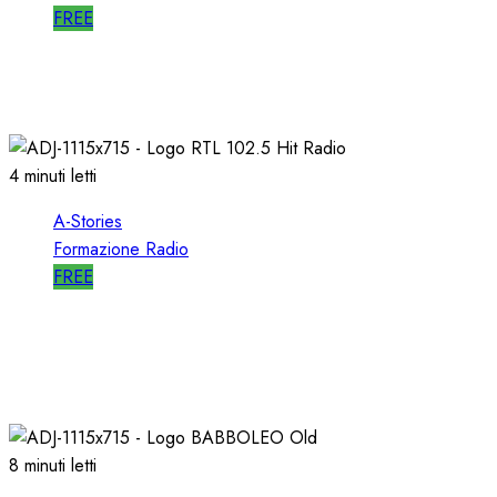
FREE
A-STORIES-1998: RADIO ITALIA NETWORK
03/04/2019
0
4925
4 minuti letti
A-Stories
Formazione Radio
FREE
A-STORIES-1988: RTL 102.5 e la GENESI di
“HIT RADIO”
22/12/2018
1
2818
8 minuti letti