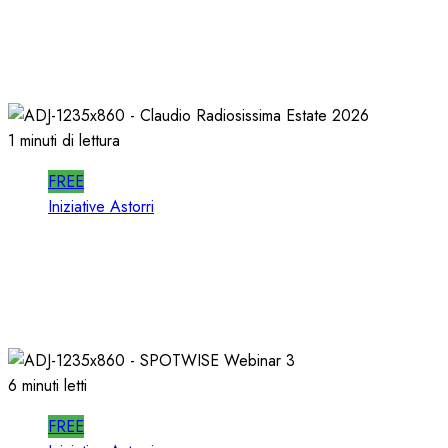
In RADIO DECIDONO POCHI; ALMENO
DECIDANO MEGLIO!
02/07/2026
0
462
1 minuti di lettura
FREE
Iniziative Astorri
La PROSSIMA STAGIONE della RADIO si
PREPARA d’ESTATE
22/06/2026
0
329
6 minuti letti
FREE