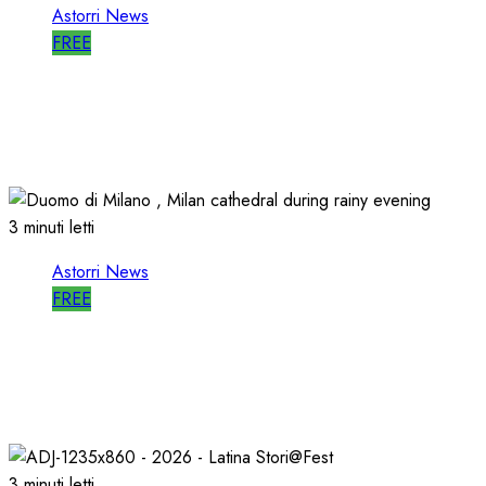
Astorri News
FREE
ASTORRI è RELATORE RADIO di “IO SONO
CULTURA”
14/06/2026
0
491
3 minuti letti
Astorri News
FREE
ASTORRI a MILANO TODAY: la RADIO non
MUORE, CAMBIA
27/05/2026
0
797
3 minuti letti