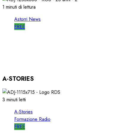
1 minuti di lettura
Astorri News
FREE
ASTORRI OSPITE in DIRETTA a RGS per i
SUOI 25 ANNI
03/12/2025
0
803
A-STORIES
3 minuti letti
A-Stories
Formazione Radio
FREE