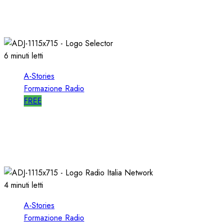
l’EMITTENZA CATTOLICA
21/11/2020
0
1759
6 minuti letti
A-Stories
Formazione Radio
FREE
A-STORIES-1989: l’AVVIO di SELECTOR a RTL
102.5
10/01/2020
0
2543
4 minuti letti
A-Stories
Formazione Radio