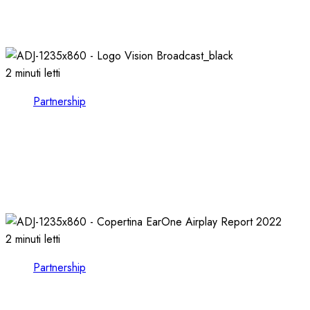
PIU’ RAPIDITA’: le AUDIO LIBRARIES
03/02/2026
0
725
2 minuti letti
Partnership
VISION BROADCAST, ESPLORARE il MONDO
dell’AUDIO e del VIDEO presso LEADING
TECH
21/10/2024
0
1118
2 minuti letti
Partnership
EARONE COMPIE 13 ANNI e RILASCIA