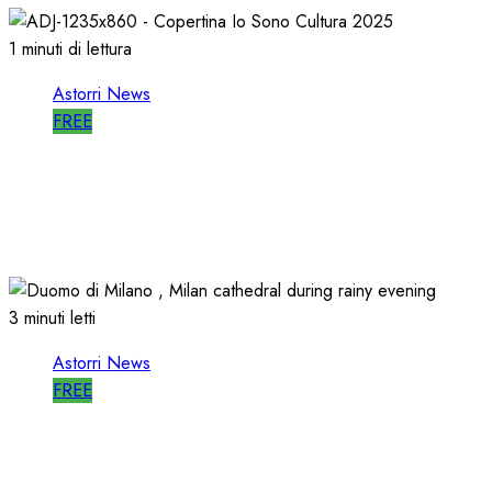
1 minuti di lettura
Astorri News
FREE
ASTORRI è RELATORE RADIO di “IO
SONO CULTURA”
14/06/2026
0
491
3 minuti letti
Astorri News
FREE
ASTORRI a MILANO TODAY: la RADIO
non MUORE, CAMBIA