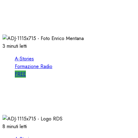
A-STORIES-2001: i 4 GRANDI SUCCESSI in
SEQUENZA MIXATA
07/02/2022
0
2024
3 minuti letti
A-Stories
Formazione Radio
FREE
A-STORIES-2001: 100 SECONDI con un
DIRETTORE di SUCCESSO su RDS
19/01/2022
0
1993
8 minuti letti