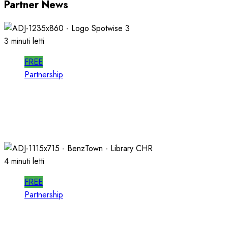
Partner News
3 minuti letti
FREE
Partnership
SPOTWISE: CONOSCERE e AGIRE nel
PROPRIO MERCATO LOCALE
23/03/2026
0
725
4 minuti letti
FREE
Partnership
Per la PRODUZIONE RADIO, PIU’ QUALITA’ e