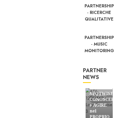
PARTNERSHIP
- RICERCHE
QUALITATIVE
PARTNERSHIP
- MUSIC
MONITORING
PARTNER
NEWS
FREE
Partnership
SPOTWISE:
3 minuti
CONOSCERE
letti
e AGIRE
nel
PROPRIO