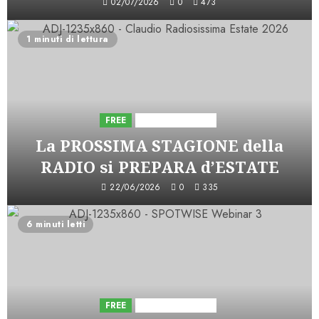
02/07/2026
0
473
1 minuti di lettura
FREE
Iniziative Astorri
La PROSSIMA STAGIONE della
RADIO si PREPARA d’ESTATE
22/06/2026
0
335
6 minuti letti
FREE
Iniziative Astorri