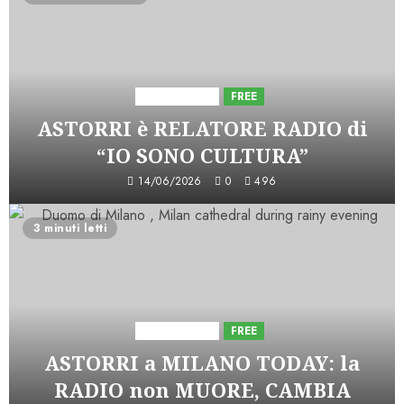
Astorri News
FREE
ASTORRI è RELATORE RADIO di
“IO SONO CULTURA”
14/06/2026
0
496
3 minuti letti
Astorri News
FREE
ASTORRI a MILANO TODAY: la
RADIO non MUORE, CAMBIA