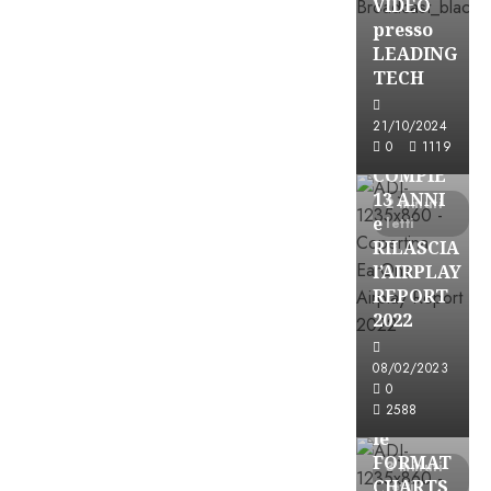
VIDEO
presso
LEADING
TECH
Partnership
21/10/2024
0
1119
EARONE
COMPIE
13 ANNI
2 minuti
e
letti
RILASCIA
l’AIRPLAY
REPORT
2022
08/02/2023
Partnership
0
2588
CONSULTAR
le
FORMAT
3 minuti
CHARTS
letti