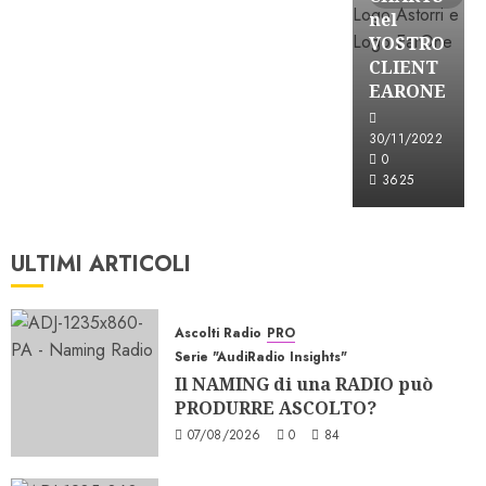
nel
VOSTRO
CLIENT
EARONE
30/11/2022
0
3625
ULTIMI ARTICOLI
Ascolti Radio
PRO
Serie "AudiRadio Insights"
Il NAMING di una RADIO può
PRODURRE ASCOLTO?
07/08/2026
0
84