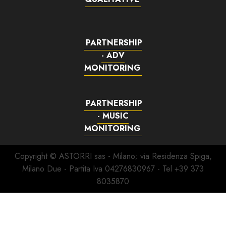
PARTNERSHIP
- ADV
MONITORING
PARTNERSHIP
- MUSIC
MONITORING
Copyright © ASTORRI sas - Milano; via Residenza Spiga,
Milano Due - Partita Iva 04276830967 - Tel +39 373
8035870