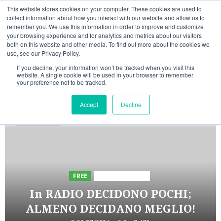
Vai
08/08/2026
14:51:07
This website stores cookies on your computer. These cookies are used to
al
collect information about how you interact with our website and allow us to
Linkedin
Facebook
X
Telegram
Whatsapp
Mastodon
remember you. We use this information in order to improve and customize
contenuto
your browsing experience and for analytics and metrics about our visitors
both on this website and other media. To find out more about the cookies we
use, see our Privacy Policy.
If you decline, your information won’t be tracked when you visit this
website. A single cookie will be used in your browser to remember
your preference not to be tracked.
INIZIATIVE ASTORRI
Accept
Decline
5 minuti letti
FREE
Iniziative Astorri
In RADIO DECIDONO POCHI;
ALMENO DECIDANO MEGLIO!