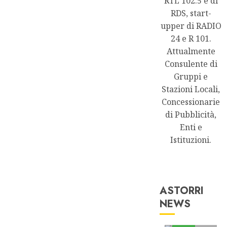
RTL 102.5 e di
RDS, start-
upper di RADIO
24 e R 101.
Attualmente
Consulente di
Gruppi e
Stazioni Locali,
Concessionarie
di Pubblicità,
Enti e
Istituzioni.
ASTORRI
NEWS
Astorri News
FREE