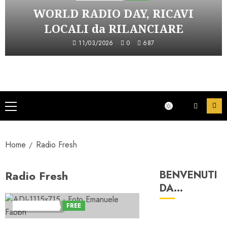
WORLD RADIO DAY, RICAVI
LOCALI da RILANCIARE
11/03/2026
0
687
Menu
principale
Home
Radio Fresh
Radio Fresh
BENVENUTI
DA…
Astorri News
FREE
4 minuti letti