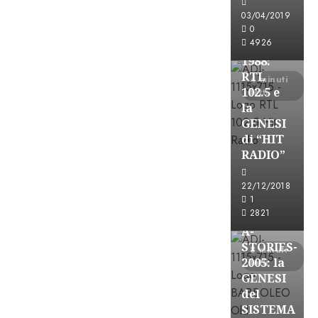
FREE
03/04/2019
A-
0
4926
STORIES-
1988:
RTL
4 minuti
102.5 e
letti
la
GENESI
di “HIT
RADIO”
A-Stories
22/12/2018
Formazione Rad
1
FREE
2821
A-
STORIES-
8 minuti
2005: la
letti
GENESI
del
SISTEMA