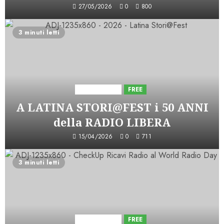
27/05/2026
0
800
3 minuti letti
Astorri News
FREE
A LATINA STORI@FEST i 50 ANNI
della RADIO LIBERA
15/04/2026
0
711
3 minuti letti
Astorri News
FREE