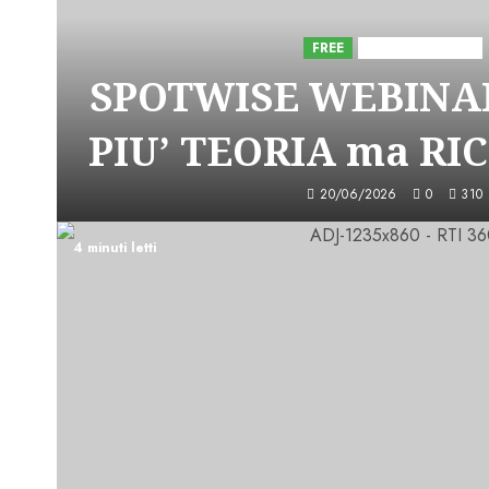
FREE
Iniziative Astorri
SPOTWISE WEBINAR
PIU’ TEORIA ma RI
20/06/2026
0
310
4 minuti letti