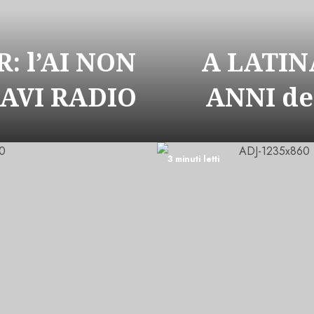
: l’AI NON
A LATIN
CAVI RADIO
ANNI de
3 minuti letti