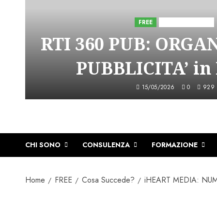
FREE
Iniziative Astorri
RTI 360 PUB: ORGA
PUBBLICITA’ in
15/05/2026
0
929
CHI SONO
CONSULENZA
FORMAZIONE
Home
FREE
Cosa Succede?
iHEART MEDIA: NU