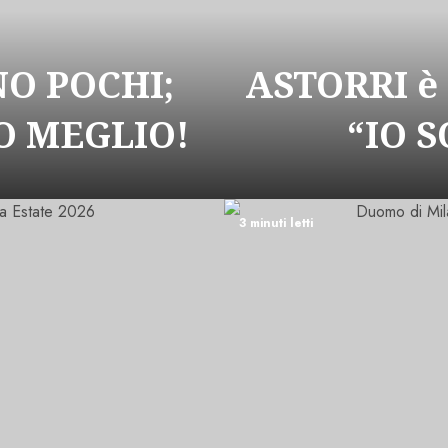
NO POCHI;
ASTORRI è
 MEGLIO!
“IO 
3 minuti letti