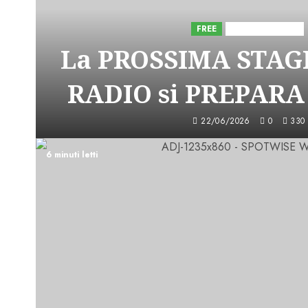
FREE
Iniziative Astorri
La PROSSIMA STAGI
RADIO si PREPARA
22/06/2026
0
330
6 minuti letti