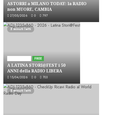
ASTORRI a MILANO TODAY: la RADIO
non MUORE, CAMBIA
27/05/2026
0
797
3 minuti letti
Astorri News
FREE
A LATINA STORI@FEST i 50
ANNI della RADIO LIBERA
15/04/2026
0
703
3 minuti letti