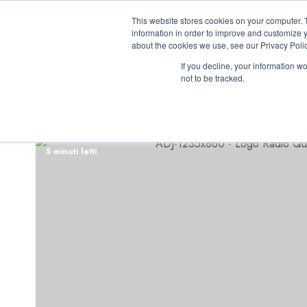
Vai
07/08/2026
15:58:43
This website stores cookies on your computer. 
al
information in order to improve and customize y
contenuto
about the cookies we use, see our Privacy Polic
If you decline, your information w
not to be tracked.
INIZIATIVE ASTO
5 minuti letti