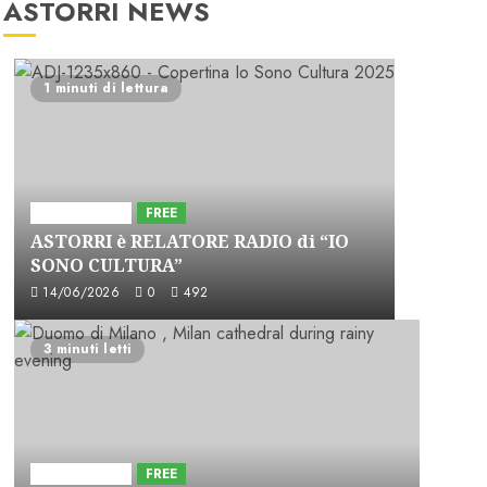
ASTORRI NEWS
1 minuti di lettura
Astorri News
FREE
ASTORRI è RELATORE RADIO di “IO
SONO CULTURA”
14/06/2026
0
492
3 minuti letti
Astorri News
FREE