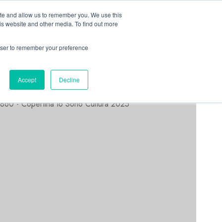
Linkedin
Facebook
X
Telegram
Whatsapp
Mastodon
ite and allow us to remember you. We use this
is website and other media. To find out more
rowser to remember your preference
ASTORRI NEWS
Accept
Decline