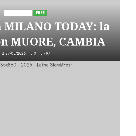
Astorri News
FREE
a MILANO TODAY: la
on MUORE, CAMBIA
27/05/2026
0
797