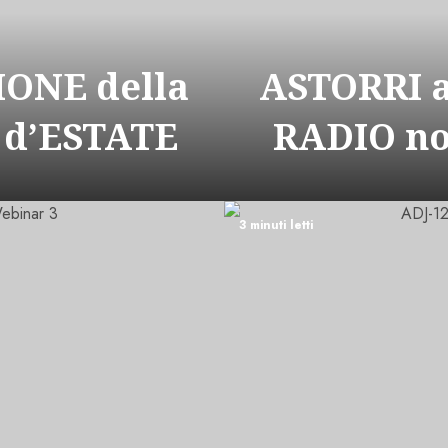
ONE della
ASTORRI 
 d’ESTATE
RADIO n
3 minuti letti