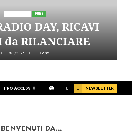
Astorri News
FREE
ADIO DAY, RICAVI
 da RILANCIARE
11/03/2026
0
686
PRO ACCESS
NEWSLETTER
BENVENUTI DA…