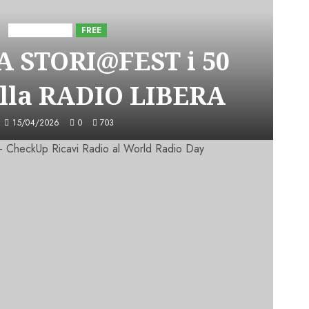
Astorri News
FREE
A STORI@FEST i 50
lla RADIO LIBERA
15/04/2026
0
703