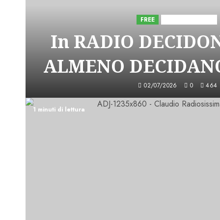
FREE
Iniziative Astorri
In RADIO DECIDO
ALMENO DECIDANO
02/07/2026
0
464
1 minuti di lettura