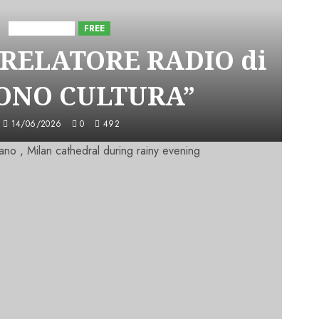
Astorri News
FREE
 RELATORE RADIO di
SONO CULTURA”
14/06/2026
0
492