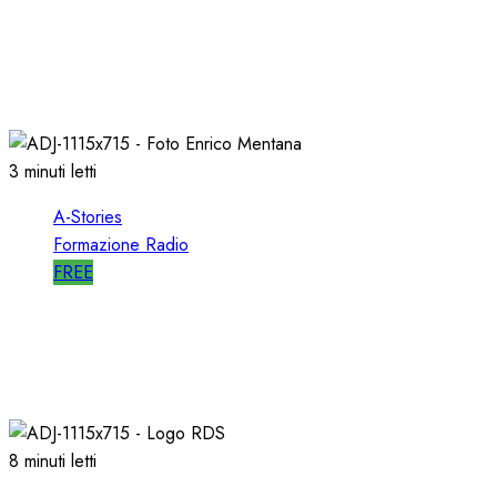
A-STORIES-2001: i 4 GRANDI SUCCESSI in
SEQUENZA MIXATA
07/02/2022
0
2024
3 minuti letti
A-Stories
Formazione Radio
FREE
A-STORIES-2001: 100 SECONDI con un
DIRETTORE di SUCCESSO su RDS
19/01/2022
0
1993
8 minuti letti