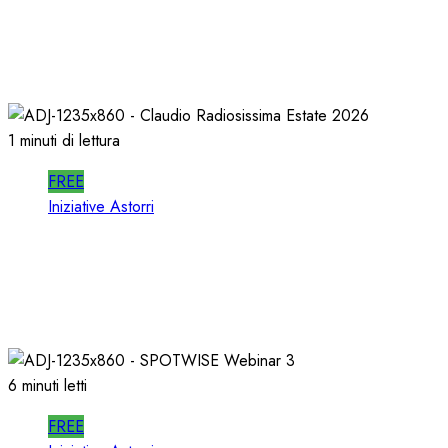
In RADIO DECIDONO POCHI; ALMENO
DECIDANO MEGLIO!
02/07/2026
0
467
1 minuti di lettura
FREE
Iniziative Astorri
La PROSSIMA STAGIONE della RADIO si
PREPARA d’ESTATE
22/06/2026
0
332
6 minuti letti
FREE