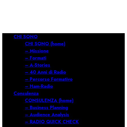
RILANCIARE
11/03/2026
0
687
Menu
CHI SONO
principale
CHI SONO (home)
– Missione
– Formati
– A-Stories
– 40 Anni di Radio
– Percorso Formativo
– Ham-Radio
Consulenza
CONSULENZA (home)
– Business Planning
– Audience Analysis
– RADIO QUICK CHECK