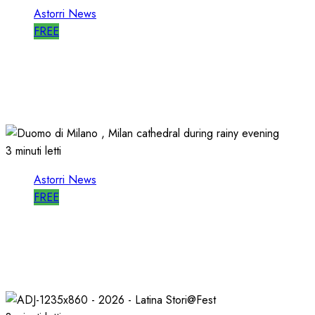
Astorri News
FREE
ASTORRI è RELATORE RADIO di “IO SONO
CULTURA”
14/06/2026
0
493
3 minuti letti
Astorri News
FREE
ASTORRI a MILANO TODAY: la RADIO non
MUORE, CAMBIA
27/05/2026
0
798