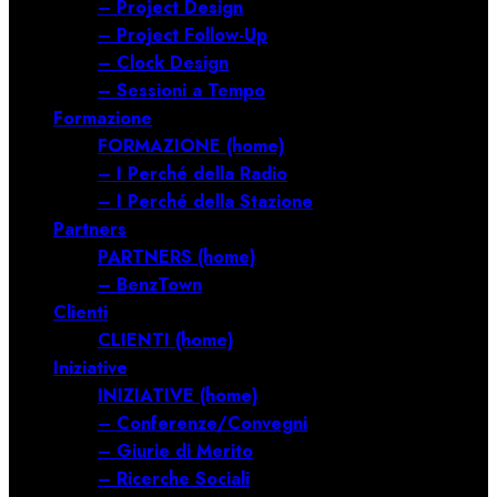
– Project Design
– Project Follow-Up
– Clock Design
– Sessioni a Tempo
Formazione
FORMAZIONE (home)
– I Perché della Radio
– I Perché della Stazione
Partners
PARTNERS (home)
– BenzTown
Clienti
CLIENTI (home)
Iniziative
INIZIATIVE (home)
– Conferenze/Convegni
– Giurie di Merito
– Ricerche Sociali