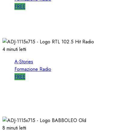
FREE
A-STORIES-1998: RADIO ITALIA NETWORK
03/04/2019
0
4926
4 minuti letti
A-Stories
Formazione Radio
FREE
A-STORIES-1988: RTL 102.5 e la GENESI di
“HIT RADIO”
22/12/2018
1
2818
8 minuti letti