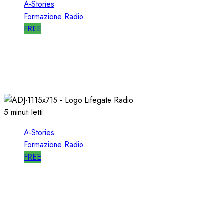
A-Stories
Formazione Radio
FREE
A-STORIES-2001/2004: la MIA DIREZIONE di
RDS
09/05/2021
0
2710
5 minuti letti
A-Stories
Formazione Radio
FREE
A-STORIES-2009: un FORMATO
ALTERNATIVO con MUSICA di AVANGUARDIA
11/04/2021
0
1625