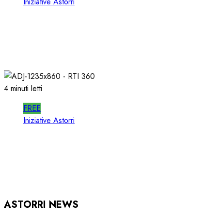
Iniziative Astorri
SPOTWISE WEBINAR: l’AI NON PIU’
TEORIA ma RICAVI RADIO
20/06/2026
0
313
4 minuti letti
FREE
Iniziative Astorri
RTI 360 PUB: ORGANIZZARE la
PUBBLICITA’ in RADIO
15/05/2026
0
931
ASTORRI NEWS