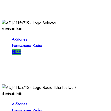
l’EMITTENZA CATTOLICA
21/11/2020
0
1760
6 minuti letti
A-Stories
Formazione Radio
FREE
A-STORIES-1989: l’AVVIO di SELECTOR a RTL
102.5
10/01/2020
0
2544
4 minuti letti
A-Stories
Formazione Radio