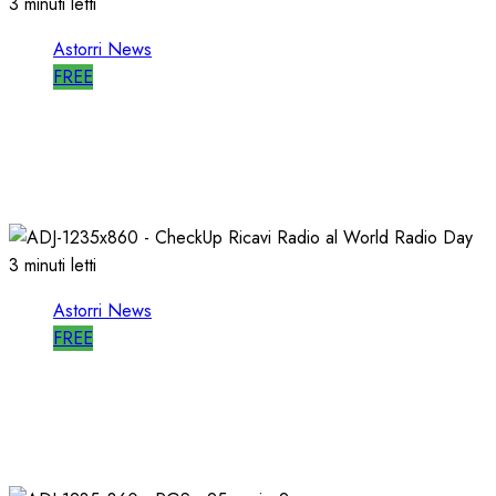
3 minuti letti
Astorri News
FREE
A LATINA STORI@FEST i 50 ANNI della
RADIO LIBERA
15/04/2026
0
706
3 minuti letti
Astorri News
FREE
WORLD RADIO DAY, RICAVI LOCALI da
RILANCIARE
11/03/2026
0
687