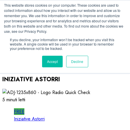
Vai
08/08/2026
This website stores cookies on your computer. These cookies are used to
collect information about how you interact with our website and allow us to
al
remember you. We use this information in order to improve and customize
Linkedin
contenuto
your browsing experience and for analytics and metrics about our visitors
Facebook
both on this website and other media. To find out more about the cookies we
use, see our Privacy Policy.
X
Telegram
If you decline, your information won’t be tracked when you visit this
website. A single cookie will be used in your browser to remember
Whatsapp
your preference not to be tracked.
Mastodon
Accept
Decline
INIZIATIVE ASTORRI
5 minuti letti
FREE
Iniziative Astorri