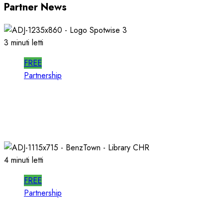
Partner News
3 minuti letti
FREE
Partnership
SPOTWISE: CONOSCERE e AGIRE nel
PROPRIO MERCATO LOCALE
23/03/2026
0
725
4 minuti letti
FREE
Partnership
Per la PRODUZIONE RADIO, PIU’ QUALITA’ e