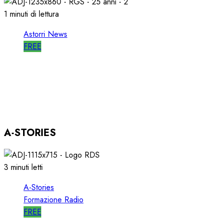
1 minuti di lettura
Astorri News
FREE
ASTORRI OSPITE in DIRETTA a RGS per i
SUOI 25 ANNI
03/12/2025
0
804
A-STORIES
3 minuti letti
A-Stories
Formazione Radio
FREE