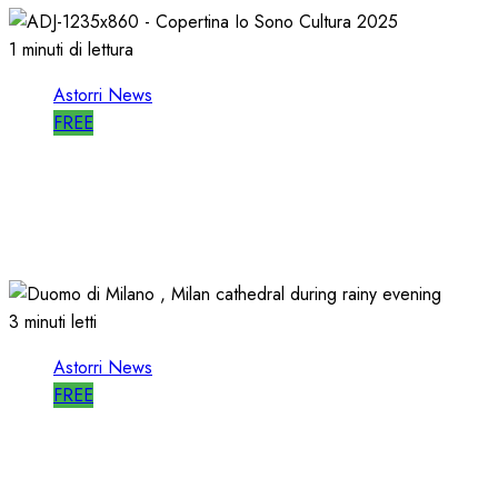
1 minuti di lettura
Astorri News
FREE
ASTORRI è RELATORE RADIO di “IO
SONO CULTURA”
14/06/2026
0
493
3 minuti letti
Astorri News
FREE
ASTORRI a MILANO TODAY: la RADIO
non MUORE, CAMBIA