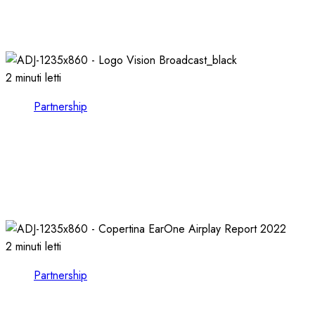
PIU’ RAPIDITA’: le AUDIO LIBRARIES
03/02/2026
0
725
2 minuti letti
Partnership
VISION BROADCAST, ESPLORARE il MONDO
dell’AUDIO e del VIDEO presso LEADING
TECH
21/10/2024
0
1118
2 minuti letti
Partnership
EARONE COMPIE 13 ANNI e RILASCIA