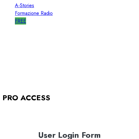
A-Stories
Formazione Radio
FREE
A-STORIES-2005: la GENESI del SISTEMA
BABBOLEO
12/05/2018
0
2839
PRO ACCESS
User Login Form