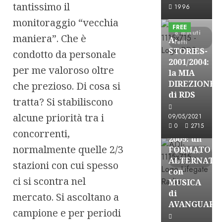
A-Stories
tantissimo il
1996
Formazione Rad
monitoraggio “vecchia
FREE
8 minuti
maniera”. Che è
A-
letti
STORIES-
condotto da personale
2001/2004:
per me valoroso oltre
la MIA
A-Stories
DIREZIONE
che prezioso. Di cosa si
Formazione Rad
di RDS
tratta? Si stabiliscono
FREE
alcune priorità tra i
A-
09/05/2021
0
2715
STORIES-
concorrenti,
2009: un
normalmente quelle 2/3
FORMATO
5 minuti
ALTERNATI
letti
stazioni con cui spesso
con
ci si scontra nel
MUSICA
di
mercato. Si ascoltano a
AVANGUARD
campione e per periodi