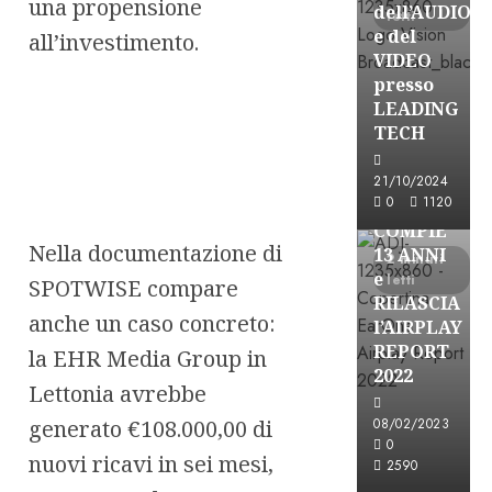
una propensione
dell’AUDIO
letti
e del
all’investimento.
VIDEO
presso
LEADING
TECH
Partnership
21/10/2024
0
1120
EARONE
COMPIE
Nella documentazione di
13 ANNI
2 minuti
e
letti
SPOTWISE compare
RILASCIA
anche un caso concreto:
l’AIRPLAY
REPORT
la EHR Media Group in
2022
Lettonia avrebbe
generato €108.000,00 di
08/02/2023
Partnership
0
nuovi ricavi in sei mesi,
2590
CONSULTAR