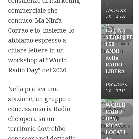
consulenze di marketing
Astorri News
commerciale che
27/05/2026
FREE
0
803
conduco. Ma Ninfa
A
Corrao e io, insieme, lo
LATINA
3 minuti
STORI@FES
letti
abbiamo espresso a
i 50
chiare lettere in un
ANNI
della
workshop al “World
RADIO
Radio Day”
del 2026.
LIBERA
15/04/2026
Nella pratica una
Astorri News
0
712
FREE
stazione, un gruppo o
WORLD
3 minuti
concessionaria Radio
RADIO
letti
che opera su un
DAY,
RICAVI
territorio dovrebbe
LOCALI
conoscere nel dettaglio
da