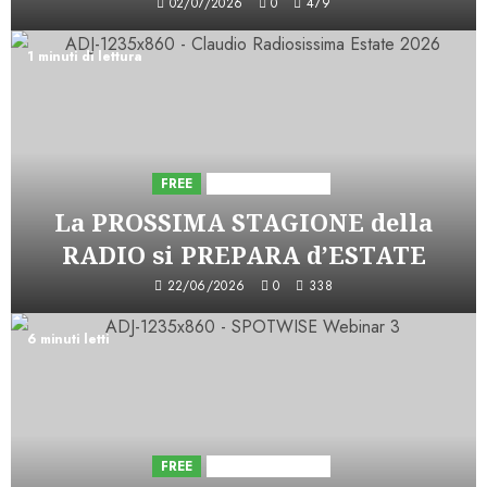
02/07/2026
0
479
1 minuti di lettura
FREE
Iniziative Astorri
La PROSSIMA STAGIONE della
RADIO si PREPARA d’ESTATE
22/06/2026
0
338
6 minuti letti
FREE
Iniziative Astorri