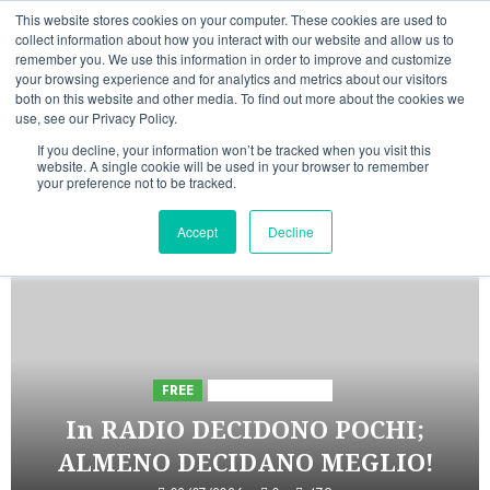
Vai
09/08/2026
13:01:33
This website stores cookies on your computer. These cookies are used to
al
collect information about how you interact with our website and allow us to
Linkedin
Facebook
X
Telegram
Whatsapp
Mastodon
remember you. We use this information in order to improve and customize
contenuto
your browsing experience and for analytics and metrics about our visitors
both on this website and other media. To find out more about the cookies we
use, see our Privacy Policy.
If you decline, your information won’t be tracked when you visit this
website. A single cookie will be used in your browser to remember
your preference not to be tracked.
INIZIATIVE ASTORRI
Accept
Decline
5 minuti letti
FREE
Iniziative Astorri
In RADIO DECIDONO POCHI;
ALMENO DECIDANO MEGLIO!