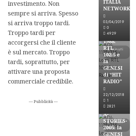
ITALIA
investimento. Non
A-Stories
NETWORK
sempre si arriva. Spesso
Formazione Rad
FREE
si arriva troppo tardi.
03/04/2019
A-
0
Troppo tardi per
4929
STORIES-
1988:
accorgersi che il cliente
RTL
4 minuti
è sul mercato. Troppo
102.5 e
letti
tardi, soprattutto, per
la
GENESI
attivare una proposta
di “HIT
commerciale credibile.
RADIO”
A-Stories
22/12/2018
Formazione Rad
1
— Pubblicità —
FREE
2821
A-
STORIES-
8 minuti
2005: la
letti
GENESI