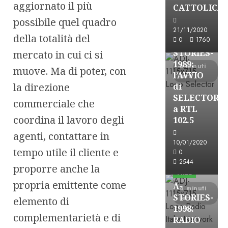
A-Stories
aggiornato il più
CATTOLICA
Formazione Rad
possibile quel quadro
FREE
21/11/2020
della totalità del
0
1760
A-
STORIES-
mercato in cui ci si
1989:
6 minuti
muove. Ma di poter, con
l’AVVIO
letti
la direzione
di
SELECTOR
commerciale che
a RTL
coordina il lavoro degli
102.5
agenti, contattare in
10/01/2020
A-Stories
tempo utile il cliente e
0
Formazione Rad
2544
proporre anche la
FREE
propria emittente come
A-
4 minuti
STORIES-
letti
elemento di
1998:
complementarietà e di
RADIO