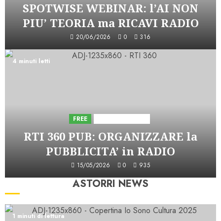
SPOTWISE WEBINAR: l’AI NON
PIU’ TEORIA ma RICAVI RADIO
20/06/2026
0
316
4 minuti letti
FREE
Iniziative Astorri
RTI 360 PUB: ORGANIZZARE la
PUBBLICITA’ in RADIO
15/05/2026
0
935
ASTORRI NEWS
1 minuti di lettura