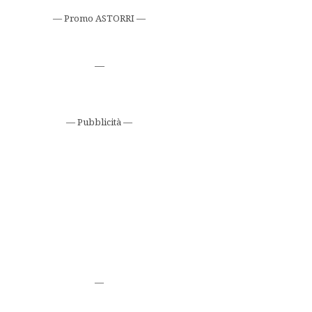
— Promo ASTORRI —
—
— Pubblicità —
—