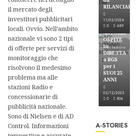
RILANCIARE
il mercato degli
Astorri News
investitori pubblicitari
11/03/2026
FREE
0
689
locali. Ovvio. Nell’ambito
ASTORRI
nazionale vi sono 2 tipi
OSPITE
1 minuti
in
di offerte per servizi di
di lettura
DIRETTA
monitoraggio che
a RGS
per i
risolvono il medesimo
SUOI 25
problema ma alle
ANNI
stazioni Radio e
03/12/2025
concessionarie di
0
804
pubblicità nazionale.
A-Stories
Sono di Nielsen e di AD
Formazione Rad
A-STORIES
Control. Informazioni
FREE
tempestive e accurate