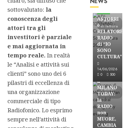
chiaro, sia diffuso che
NEWS
Astorri News
sottovalutato:
la
FREE
conoscenza degli
ASTORRI
1 minuti
è
di lettura
attori tra gli
RELATORE
investitori è parziale
RADIO
di “IO
e mai aggiornata in
SONO
tempo reale.
In realtà
CULTURA”
Astorri News
le “Analisi e attività sui
FREE
14/06/2026
clienti” sono uno dei 6
ASTORRI
0
500
a
pilastri di eccellenza di
MILANO
3 minuti
una organizzazione
TODAY:
letti
la
commerciale di tipo
RADIO
Radiofonico. Lo esprimo
non
sempre nell’attività di
MUORE,
CAMBIA