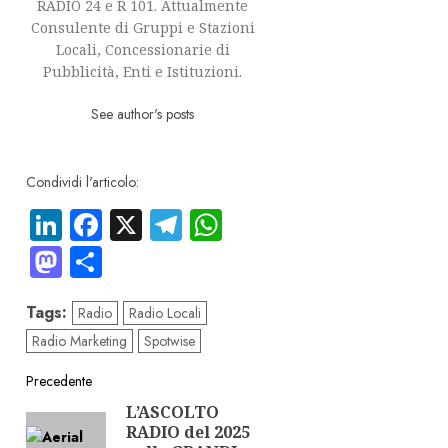
RADIO 24 e R 101. Attualmente
Consulente di Gruppi e Stazioni
Locali, Concessionarie di
Pubblicità, Enti e Istituzioni.
See author's posts
Condividi l'articolo:
LinkedIn
Facebook
X
Telegram
WhatsApp
Mastodon
Condividi
Tags:
Radio
Radio Locali
Radio Marketing
Spotwise
Navigazione
Precedente
L’ASCOLTO
Articolo
articolo
RADIO del 2025
precedente: