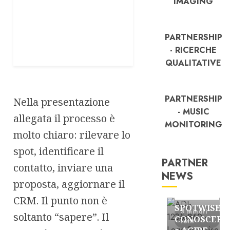
IMAGING
PARTNERSHIP
- RICERCHE
QUALITATIVE
PARTNERSHIP
Nella presentazione
- MUSIC
allegata il processo è
MONITORING
molto chiaro: rilevare lo
spot, identificare il
PARTNER
contatto, inviare una
NEWS
proposta, aggiornare il
FREE
Partnership
CRM. Il punto non è
SPOTWISE:
3 minuti
soltanto “sapere”. Il
CONOSCERE
letti