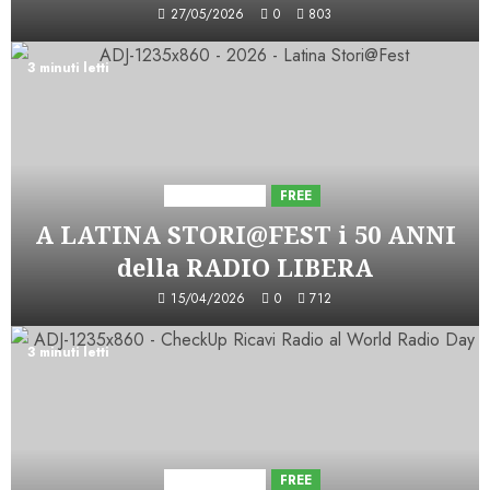
27/05/2026
0
803
3 minuti letti
Astorri News
FREE
A LATINA STORI@FEST i 50 ANNI
della RADIO LIBERA
15/04/2026
0
712
3 minuti letti
Astorri News
FREE