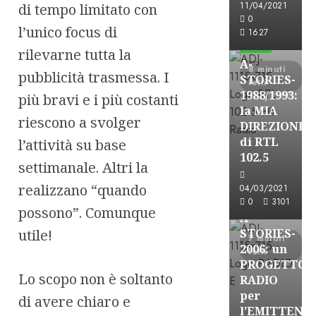
11/04/2021
di tempo limitato con
A-Stories
0
Formazione Rad
l’unico focus di
1627
FREE
rilevarne tutta la
A-
8 minuti
pubblicità trasmessa. I
STORIES-
letti
1988/1993:
più bravi e i più costanti
la MIA
riescono a svolger
DIREZIONE
di RTL
l’attività su base
102.5
settimanale. Altri la
A-Stories
Formazione Rad
realizzano “quando
04/03/2021
FREE
0
3101
possono”. Comunque
A-
utile!
STORIES-
7 minuti
2006: un
letti
PROGETTO
Lo scopo non è soltanto
RADIO
per
di avere chiaro e
l’EMITTENZ