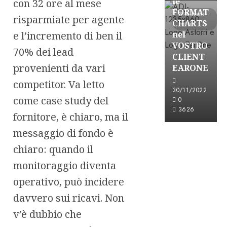
le
con 32 ore al mese
FORMAT
3 minuti
risparmiate per agente
CHARTS
letti
e l’incremento di ben il
nel
VOSTRO
70% dei lead
CLIENT
provenienti da vari
EARONE
competitor. Va letto
30/11/2022
come case study del
0
3626
fornitore, è chiaro, ma il
messaggio di fondo è
chiaro: quando il
monitoraggio diventa
operativo, può incidere
davvero sui ricavi. Non
v’è dubbio che