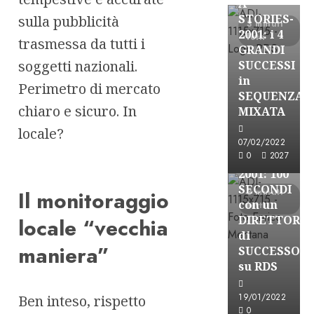
A-
STORIES-
sulla pubblicità
3 minuti
2001: i 4
letti
trasmessa da tutti i
GRANDI
soggetti nazionali.
SUCCESSI
in
Perimetro di mercato
A-Stories
SEQUENZA
Formazione Rad
chiaro e sicuro. In
MIXATA
FREE
locale?
A-
07/02/2022
0
2027
STORIES-
2001: 100
SECONDI
Il monitoraggio
3 minuti
con un
letti
DIRETTORE
locale “vecchia
di
maniera”
SUCCESSO
su RDS
19/01/2022
Ben inteso, rispetto
0