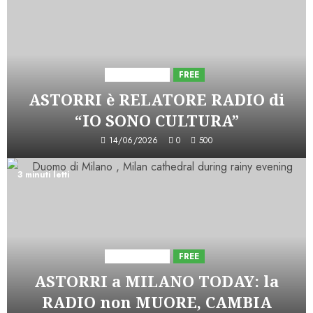
Astorri News
FREE
ASTORRI è RELATORE RADIO di
“IO SONO CULTURA”
14/06/2026
0
500
3 minuti letti
Astorri News
FREE
ASTORRI a MILANO TODAY: la
RADIO non MUORE, CAMBIA