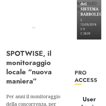
del
SISTEMA
BABBOLEO
12/05/2018
—
0
2839
SPOTWISE, il
monitoraggio
locale “nuova
PRO
ACCESS
maniera”
Per anni il monitoraggio
User
della concorrenza, per