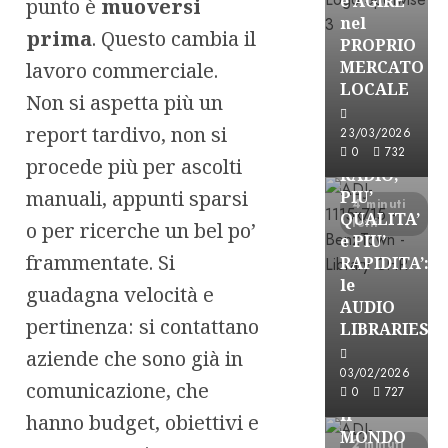
e AGIRE
punto è
muoversi
nel
prima
. Questo cambia il
PROPRIO
MERCATO
lavoro commerciale.
FREE
LOCALE
Non si aspetta più un
Partnership
Per la
report tardivo, non si
23/03/2026
PRODUZION
0
732
procede più per ascolti
RADIO,
manuali, appunti sparsi
PIU’
4 minuti
QUALITA’
letti
o per ricerche un bel po’
e PIU’
frammentate. Si
RAPIDITA’:
le
guadagna velocità e
AUDIO
pertinenza: si contattano
Partnership
LIBRARIES
VISION
aziende che sono già in
BROADCAST
03/02/2026
comunicazione, che
ESPLORARE
0
727
il
hanno budget, obiettivi e
MONDO
2 minuti