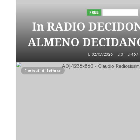
FREE
Iniziative Astorri
In RADIO DECIDO
ALMENO DECIDANO
02/07/2026
0
467
1 minuti di lettura