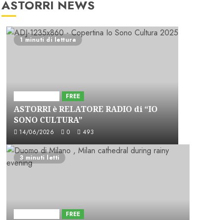
ASTORRI NEWS
1 minuti di lettura
Astorri News
FREE
ASTORRI è RELATORE RADIO di “IO
SONO CULTURA”
14/06/2026
0
493
3 minuti letti
Astorri News
FREE