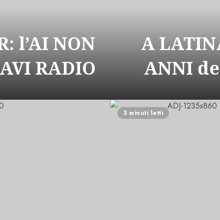
: l’AI NON
A LATIN
CAVI RADIO
ANNI de
3 minuti letti