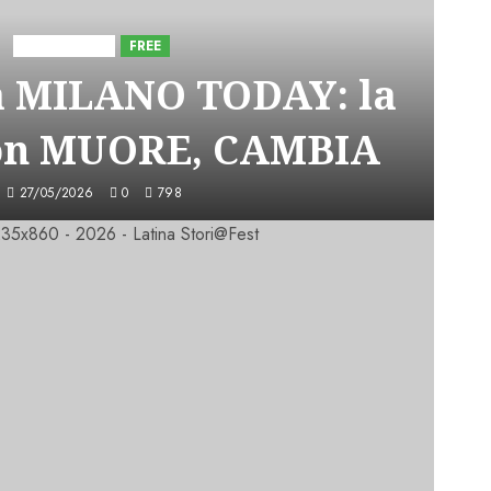
Astorri News
FREE
a MILANO TODAY: la
on MUORE, CAMBIA
27/05/2026
0
798