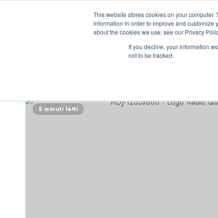
Vai
08/08/2026
23:46:01
This website stores cookies on your computer. 
al
information in order to improve and customize y
contenuto
about the cookies we use, see our Privacy Polic
If you decline, your information w
not to be tracked.
INIZIATIVE ASTO
5 minuti letti