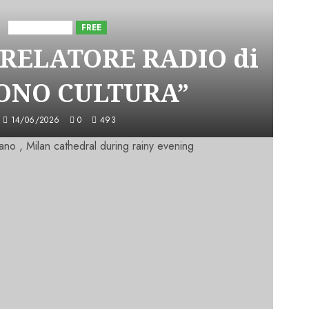
Astorri News
FREE
 RELATORE RADIO di
SONO CULTURA”
14/06/2026
0
493