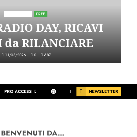
Astorri News
FREE
ADIO DAY, RICAVI
 da RILANCIARE
11/03/2026
0
687
PRO ACCESS
NEWSLETTER
BENVENUTI DA…