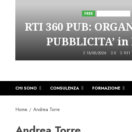
FREE
Iniziative Astorri
RTI 360 PUB: ORGA
PUBBLICITA’ in
15/05/2026
0
931
CHI SONO
CONSULENZA
FORMAZIONE
Home
Andrea Torre
Andrea Torre