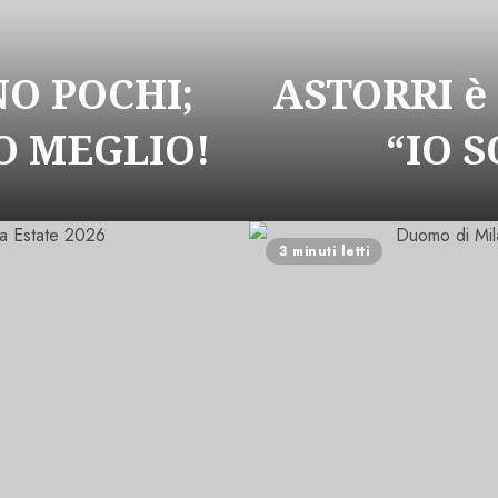
NO POCHI;
ASTORRI è
 MEGLIO!
“IO 
3 minuti letti