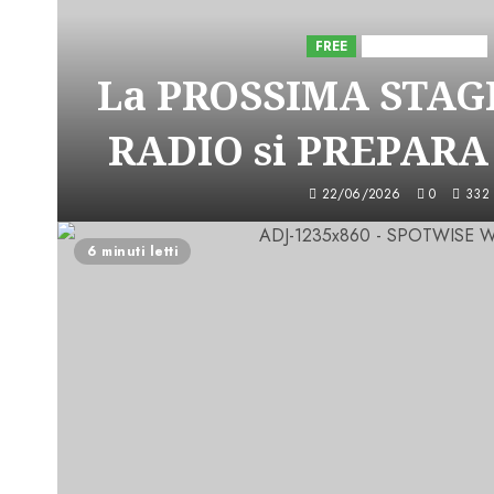
FREE
Iniziative Astorri
La PROSSIMA STAGI
RADIO si PREPARA
22/06/2026
0
332
6 minuti letti