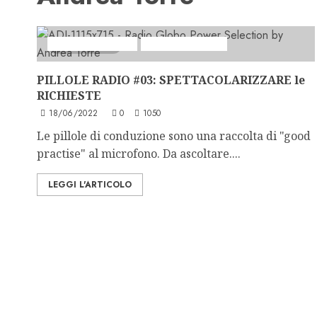
Formazione Radio
Pillole di Conduz
2 minuti letti
PILLOLE RADIO #03: SPETTACOLARIZZARE le
RICHIESTE
18/06/2022
0
1050
Le pillole di conduzione sono una raccolta di "good
practise" al microfono. Da ascoltare....
LEGGI L'ARTICOLO