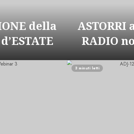
ONE della
ASTORRI 
 d’ESTATE
RADIO n
3 minuti letti