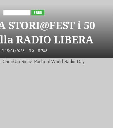
Astorri News
FREE
A STORI@FEST i 50
lla RADIO LIBERA
15/04/2026
0
706