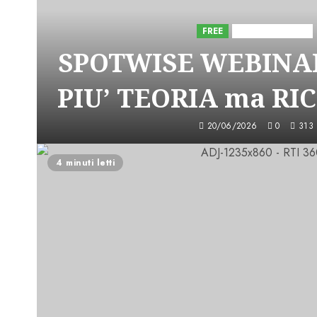
FREE
Iniziative Astorri
SPOTWISE WEBINAR
PIU’ TEORIA ma RI
20/06/2026
0
313
4 minuti letti