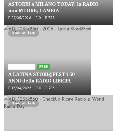
ASTORRI a MILANO TODAY: la RADIO
non MUORE, CAMBIA
27/05/2026
0
798
3 minuti letti
Astorri News
FREE
A LATINA STORI@FEST i 50
ANNI della RADIO LIBERA
15/04/2026
0
706
3 minuti letti