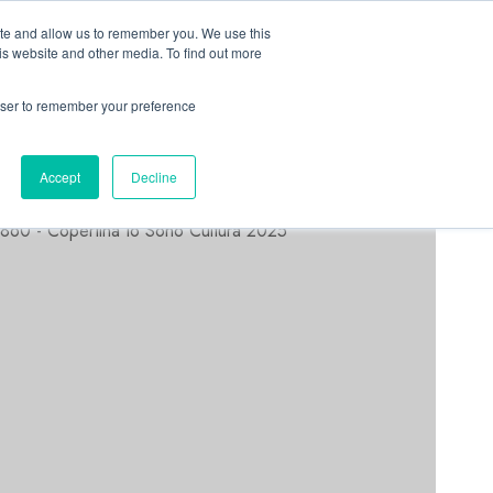
Linkedin
Facebook
X
Telegram
Whatsapp
Mastodon
ite and allow us to remember you. We use this
is website and other media. To find out more
rowser to remember your preference
ASTORRI NEWS
Accept
Decline