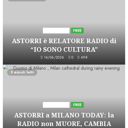
Astorri News
FREE
ASTORRI è RELATORE RADIO di
“IO SONO CULTURA”
14/06/2026
0
498
3 minuti letti
Astorri News
FREE
ASTORRI a MILANO TODAY: la
RADIO non MUORE, CAMBIA