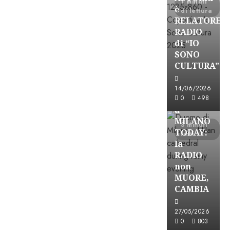
1 minuti
è
di lettura
RELATORE
RADIO
di “IO
SONO
CULTURA”
Astorri News
FREE
14/06/2026
ASTORRI
0
498
a
MILANO
3 minuti
TODAY:
letti
la
RADIO
non
MUORE,
CAMBIA
Astorri News
27/05/2026
FREE
0
803