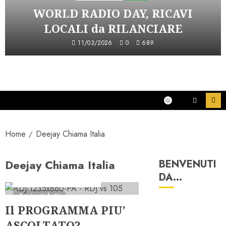
WORLD RADIO DAY, RICAVI
LOCALI da RILANCIARE
11/03/2026
0
689
Home
Deejay Chiama Italia
Deejay Chiama Italia
BENVENUTI
Ascolti Radio
PRO
DA…
Serie "AudiRadio Insights"
6 minuti letti
Il PROGRAMMA PIU’
ASCOLTATO?