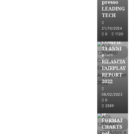
presso
LEADING
TECH
Partnership
21/10/2024
0
1120
EARONE
COMPIE
13 ANNI
2 minuti
e
letti
RILASCIA
l’AIRPLAY
REPORT
2022
08/02/2023
Partnership
0
2589
CONSULTAR
le
FORMAT
3 minuti
CHARTS
letti
nel