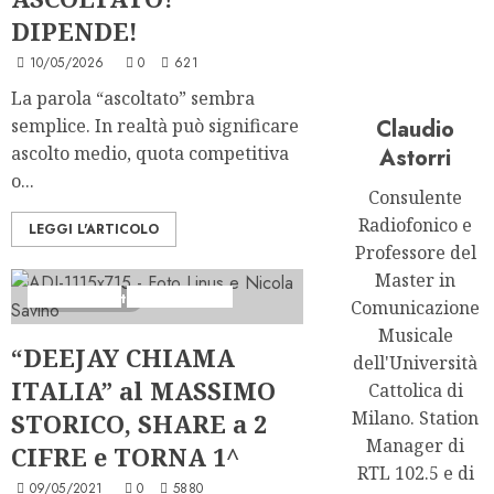
DIPENDE!
10/05/2026
0
621
La parola “ascoltato” sembra
semplice. In realtà può significare
Claudio
ascolto medio, quota competitiva
Astorri
o...
Consulente
Radiofonico e
LEGGI L'ARTICOLO
Professore del
Master in
Analisi Escl
Ascolti Radio
2 minuti letti
Comunicazione
Musicale
“DEEJAY CHIAMA
dell'Università
ITALIA” al MASSIMO
Cattolica di
Milano. Station
STORICO, SHARE a 2
Manager di
CIFRE e TORNA 1^
RTL 102.5 e di
09/05/2021
0
5880