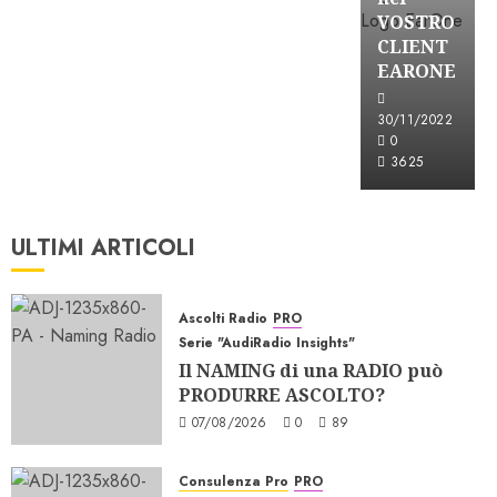
VOSTRO
CLIENT
EARONE
30/11/2022
0
3625
ULTIMI ARTICOLI
Ascolti Radio
PRO
Serie "AudiRadio Insights"
Il NAMING di una RADIO può
PRODURRE ASCOLTO?
07/08/2026
0
89
Consulenza Pro
PRO