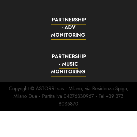
PARTNERSHIP
- ADV
MONITORING
PARTNERSHIP
- MUSIC
MONITORING
Copyright © ASTORRI sas - Milano; via Residenza Spiga,
Milano Due - Partita Iva 04276830967 - Tel +39 373
8035870