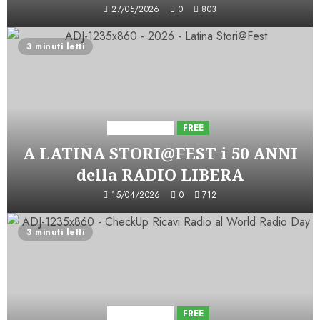
27/05/2026
0
803
3 minuti letti
Astorri News
FREE
A LATINA STORI@FEST i 50 ANNI
della RADIO LIBERA
15/04/2026
0
712
3 minuti letti
Astorri News
FREE