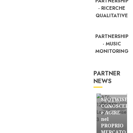
PARTNERSHIP
- RICERCHE
QUALITATIVE
PARTNERSHIP
- MUSIC
MONITORING
PARTNER
NEWS
FREE
Partnership
SPOTWISE:
3 minuti
CONOSCERE
letti
e AGIRE
nel
PROPRIO
MERCATO