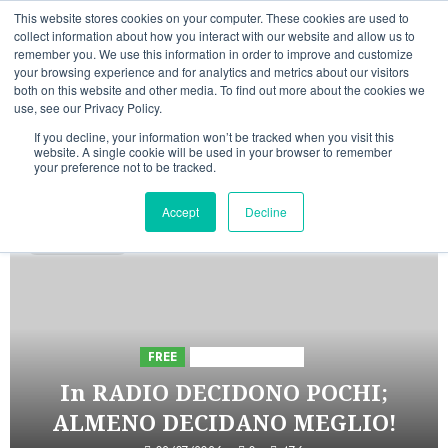
Vai
09/08/2026
This website stores cookies on your computer. These cookies are used to
al
collect information about how you interact with our website and allow us to
Linkedin
Facebook
X
Telegram
Whatsapp
Mastodon
remember you. We use this information in order to improve and customize
contenuto
your browsing experience and for analytics and metrics about our visitors
both on this website and other media. To find out more about the cookies we
use, see our Privacy Policy.
If you decline, your information won’t be tracked when you visit this
website. A single cookie will be used in your browser to remember
your preference not to be tracked.
INIZIATIVE ASTORRI
Accept
Decline
5 minuti letti
FREE
Iniziative Astorri
In RADIO DECIDONO POCHI;
ALMENO DECIDANO MEGLIO!