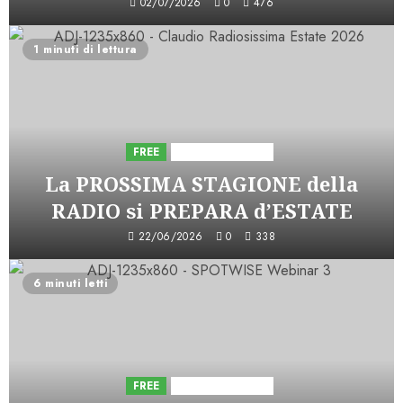
02/07/2026
0
476
1 minuti di lettura
FREE
Iniziative Astorri
La PROSSIMA STAGIONE della
RADIO si PREPARA d’ESTATE
22/06/2026
0
338
6 minuti letti
FREE
Iniziative Astorri