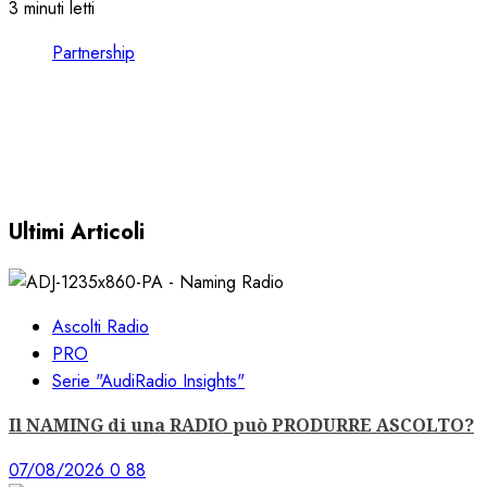
3 minuti letti
Partnership
CONSULTARE le FORMAT CHARTS nel
VOSTRO CLIENT EARONE
30/11/2022
0
3625
Ultimi Articoli
Ascolti Radio
PRO
Serie "AudiRadio Insights"
Il NAMING di una RADIO può PRODURRE ASCOLTO?
07/08/2026
0
88