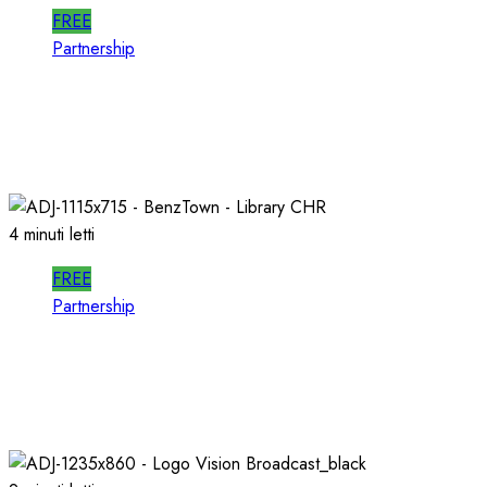
FREE
Partnership
SPOTWISE: CONOSCERE e AGIRE nel
PROPRIO MERCATO LOCALE
23/03/2026
0
728
4 minuti letti
FREE
Partnership
Per la PRODUZIONE RADIO, PIU’ QUALITA’ e
PIU’ RAPIDITA’: le AUDIO LIBRARIES
03/02/2026
0
727