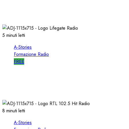
RDS
09/05/2021
0
2711
5 minuti letti
A-Stories
Formazione Radio
FREE
A-STORIES-2009: un FORMATO
ALTERNATIVO con MUSICA di AVANGUARDIA
11/04/2021
0
1626
8 minuti letti
A-Stories