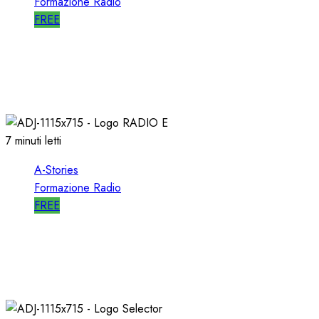
Formazione Radio
FREE
A-STORIES-1988/1993: la MIA DIREZIONE di
RTL 102.5
04/03/2021
0
3100
7 minuti letti
A-Stories
Formazione Radio
FREE
A-STORIES-2006: un PROGETTO RADIO per
l’EMITTENZA CATTOLICA
21/11/2020
0
1760