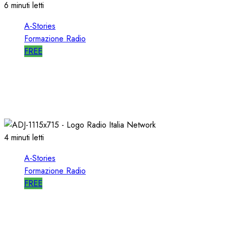
6 minuti letti
A-Stories
Formazione Radio
FREE
A-STORIES-1989: l’AVVIO di SELECTOR a RTL
102.5
10/01/2020
0
2544
4 minuti letti
A-Stories
Formazione Radio
FREE
A-STORIES-1998: RADIO ITALIA NETWORK