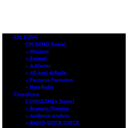
RILANCIARE
11/03/2026
0
688
Menu
CHI SONO
principale
CHI SONO (home)
– Missione
– Formati
– A-Stories
– 40 Anni di Radio
– Percorso Formativo
– Ham-Radio
Consulenza
CONSULENZA (home)
– Business Planning
– Audience Analysis
– RADIO QUICK CHECK