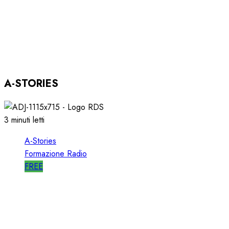
ASTORRI OSPITE in DIRETTA a RGS per i
SUOI 25 ANNI
03/12/2025
0
804
A-STORIES
3 minuti letti
A-Stories
Formazione Radio
FREE
A-STORIES-2001: i 4 GRANDI SUCCESSI in
SEQUENZA MIXATA
07/02/2022
0
2024