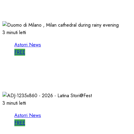
CULTURA”
14/06/2026
0
497
3 minuti letti
Astorri News
FREE
ASTORRI a MILANO TODAY: la RADIO non
MUORE, CAMBIA
27/05/2026
0
803
3 minuti letti
Astorri News
FREE