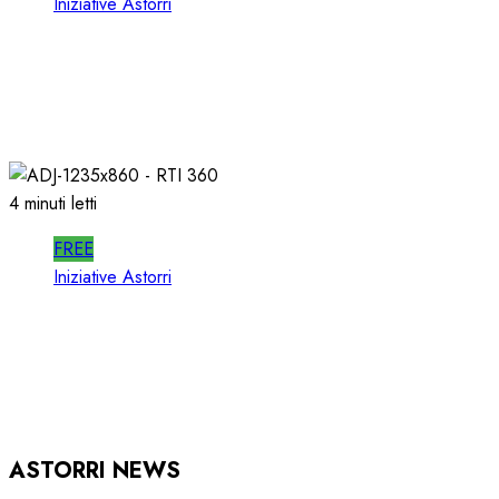
Iniziative Astorri
SPOTWISE WEBINAR: l’AI NON PIU’
TEORIA ma RICAVI RADIO
20/06/2026
0
316
4 minuti letti
FREE
Iniziative Astorri
RTI 360 PUB: ORGANIZZARE la
PUBBLICITA’ in RADIO
15/05/2026
0
933
ASTORRI NEWS