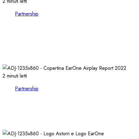
2 minuti letti
Partnership
VISION BROADCAST, ESPLORARE il MONDO
dell’AUDIO e del VIDEO presso LEADING
TECH
21/10/2024
0
1119
2 minuti letti
Partnership
EARONE COMPIE 13 ANNI e RILASCIA
l’AIRPLAY REPORT 2022
08/02/2023
0
2588