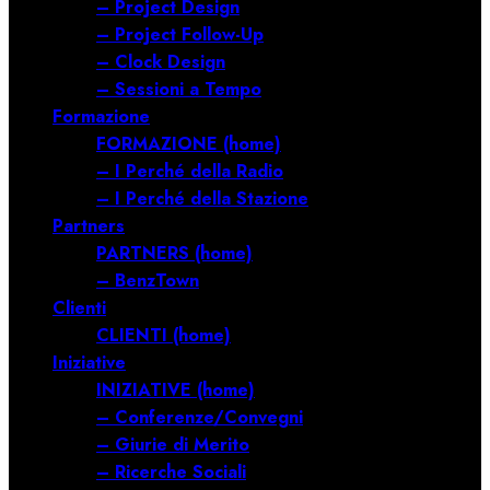
– Project Design
– Project Follow-Up
– Clock Design
– Sessioni a Tempo
Formazione
FORMAZIONE (home)
– I Perché della Radio
– I Perché della Stazione
Partners
PARTNERS (home)
– BenzTown
Clienti
CLIENTI (home)
Iniziative
INIZIATIVE (home)
– Conferenze/Convegni
– Giurie di Merito
– Ricerche Sociali