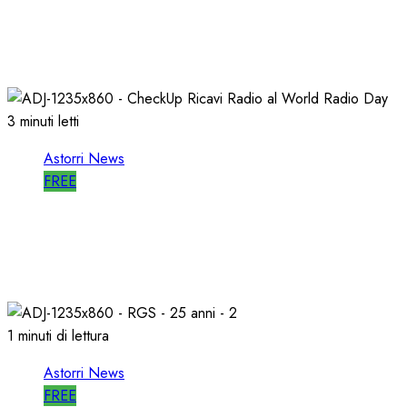
A LATINA STORI@FEST i 50 ANNI della
RADIO LIBERA
15/04/2026
0
712
3 minuti letti
Astorri News
FREE
WORLD RADIO DAY, RICAVI LOCALI da
RILANCIARE
11/03/2026
0
688
1 minuti di lettura
Astorri News
FREE