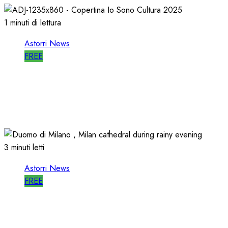
1 minuti di lettura
Astorri News
FREE
ASTORRI è RELATORE RADIO di “IO
SONO CULTURA”
14/06/2026
0
497
3 minuti letti
Astorri News
FREE
ASTORRI a MILANO TODAY: la RADIO
non MUORE, CAMBIA