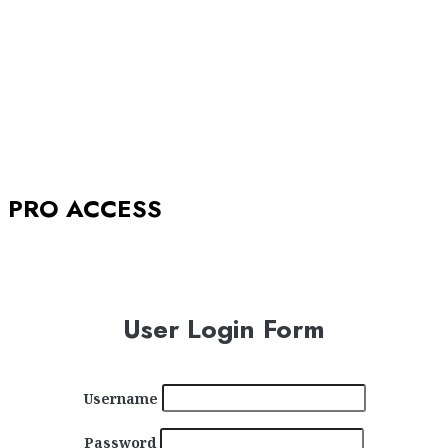
A-STORIES-2005: la GENESI del SISTEMA
BABBOLEO
12/05/2018
0
2839
PRO ACCESS
User Login Form
Username
Password