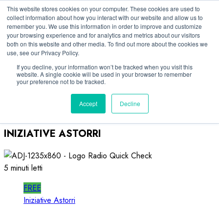
Vai
09/08/2026
This website stores cookies on your computer. These cookies are used to
collect information about how you interact with our website and allow us to
al
remember you. We use this information in order to improve and customize
Linkedin
contenuto
your browsing experience and for analytics and metrics about our visitors
Facebook
both on this website and other media. To find out more about the cookies we
use, see our Privacy Policy.
X
Telegram
If you decline, your information won’t be tracked when you visit this
website. A single cookie will be used in your browser to remember
Whatsapp
your preference not to be tracked.
Mastodon
Accept
Decline
INIZIATIVE ASTORRI
5 minuti letti
FREE
Iniziative Astorri