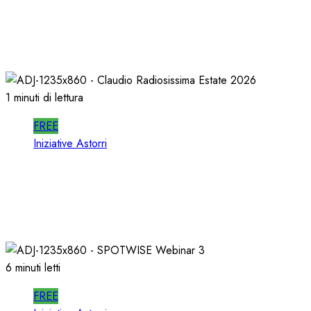
In RADIO DECIDONO POCHI; ALMENO
DECIDANO MEGLIO!
02/07/2026
0
476
1 minuti di lettura
FREE
Iniziative Astorri
La PROSSIMA STAGIONE della RADIO si
PREPARA d’ESTATE
22/06/2026
0
337
6 minuti letti
FREE