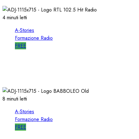
03/04/2019
0
4927
4 minuti letti
A-Stories
Formazione Radio
FREE
A-STORIES-1988: RTL 102.5 e la GENESI di
“HIT RADIO”
22/12/2018
1
2821
8 minuti letti
A-Stories
Formazione Radio
FREE