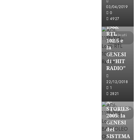
FREE
03/04/2019
A-
0
4927
STORIES-
1988:
RTL
4 minuti
102.5 e
letti
la
GENESI
di “HIT
RADIO”
A-Stories
22/12/2018
Formazione Rad
1
FREE
2821
A-
STORIES-
8 minuti
2005: la
letti
GENESI
del
SISTEMA