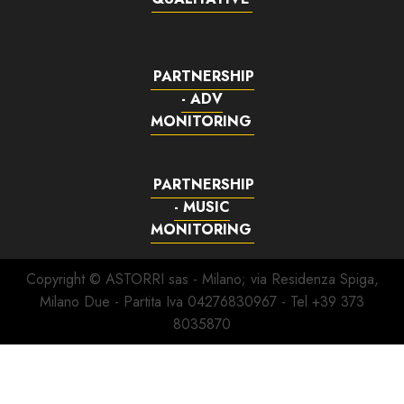
PARTNERSHIP
- ADV
MONITORING
PARTNERSHIP
- MUSIC
MONITORING
Copyright © ASTORRI sas - Milano; via Residenza Spiga,
Milano Due - Partita Iva 04276830967 - Tel +39 373
8035870