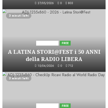
27/05/2026
0
803
3 minuti letti
Astorri News
FREE
A LATINA STORI@FEST i 50 ANNI
della RADIO LIBERA
15/04/2026
0
712
3 minuti letti
Astorri News
FREE