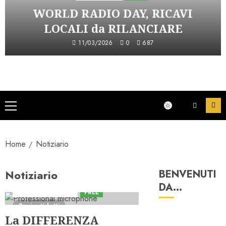
WORLD RADIO DAY, RICAVI
LOCALI da RILANCIARE
11/03/2026
0
687
Menu
principale
Home
Notiziario
Notiziario
BENVENUTI
DA…
Consulenza Radio
FREE
3 minuti letti
La DIFFERENZA