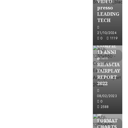
VIDEO
presso
LEADING
TECH
Partnership
21/10/2024
0
1119
EARONE
COMPIE
13 ANNI
2 minuti
e
letti
RILASCIA
l’AIRPLAY
REPORT
2022
08/02/2023
Partnership
0
2588
CONSULTAR
le
FORMAT
3 minuti
CHARTS
letti