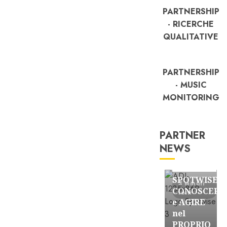
PARTNERSHIP
- RICERCHE
QUALITATIVE
PARTNERSHIP
- MUSIC
MONITORING
PARTNER
NEWS
FREE
Partnership
SPOTWISE:
3 minuti
CONOSCERE
letti
e AGIRE
nel
PROPRIO