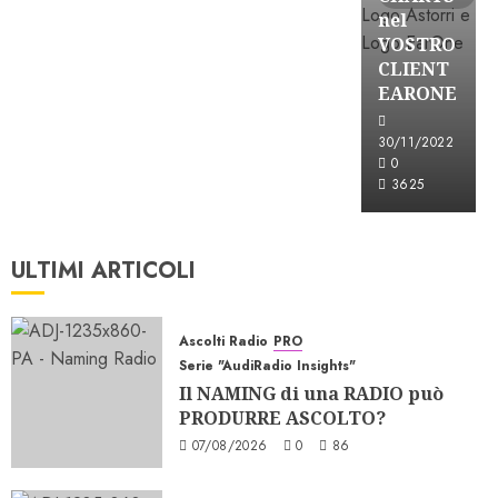
nel
VOSTRO
CLIENT
EARONE
30/11/2022
0
3625
ULTIMI ARTICOLI
Ascolti Radio
PRO
Serie "AudiRadio Insights"
Il NAMING di una RADIO può
PRODURRE ASCOLTO?
07/08/2026
0
86