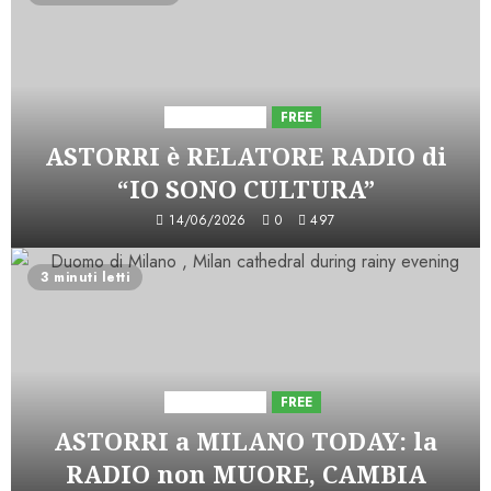
Astorri News
FREE
ASTORRI è RELATORE RADIO di
“IO SONO CULTURA”
14/06/2026
0
497
3 minuti letti
Astorri News
FREE
ASTORRI a MILANO TODAY: la
RADIO non MUORE, CAMBIA