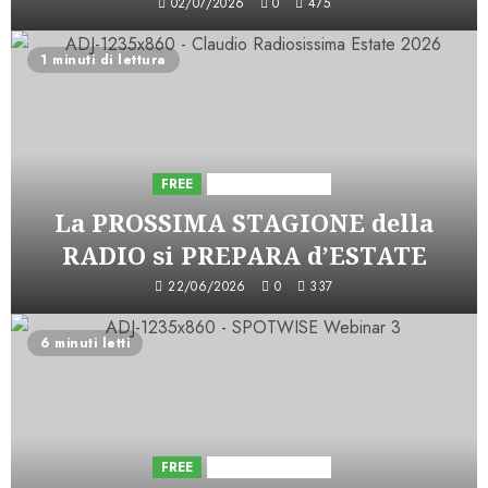
02/07/2026
0
475
1 minuti di lettura
FREE
Iniziative Astorri
La PROSSIMA STAGIONE della
RADIO si PREPARA d’ESTATE
22/06/2026
0
337
6 minuti letti
FREE
Iniziative Astorri