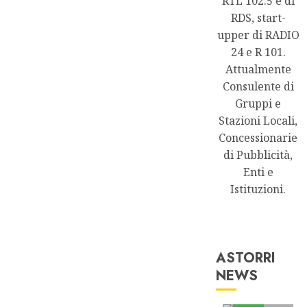
RTL 102.5 e di
RDS, start-
upper di RADIO
24 e R 101.
Attualmente
Consulente di
Gruppi e
Stazioni Locali,
Concessionarie
di Pubblicità,
Enti e
Istituzioni.
ASTORRI
NEWS
Astorri News
FREE