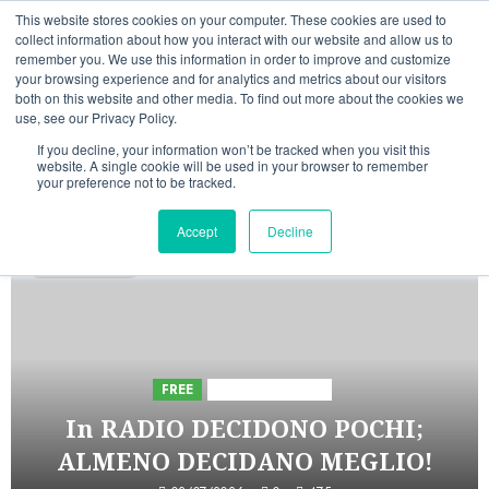
Vai
09/08/2026
22:33:36
This website stores cookies on your computer. These cookies are used to
al
collect information about how you interact with our website and allow us to
Linkedin
Facebook
X
Telegram
Whatsapp
Mastodon
remember you. We use this information in order to improve and customize
contenuto
your browsing experience and for analytics and metrics about our visitors
both on this website and other media. To find out more about the cookies we
use, see our Privacy Policy.
If you decline, your information won’t be tracked when you visit this
website. A single cookie will be used in your browser to remember
your preference not to be tracked.
INIZIATIVE ASTORRI
Accept
Decline
5 minuti letti
FREE
Iniziative Astorri
In RADIO DECIDONO POCHI;
ALMENO DECIDANO MEGLIO!