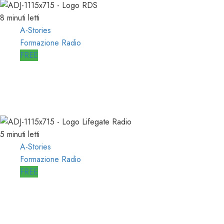
8 minuti letti
A-Stories
Formazione Radio
FREE
A-STORIES-2001/2004: la MIA
DIREZIONE di RDS
09/05/2021
0
2713
5 minuti letti
A-Stories
Formazione Radio
FREE
A-STORIES-2009: un FORMATO
ALTERNATIVO con MUSICA di
AVANGUARDIA