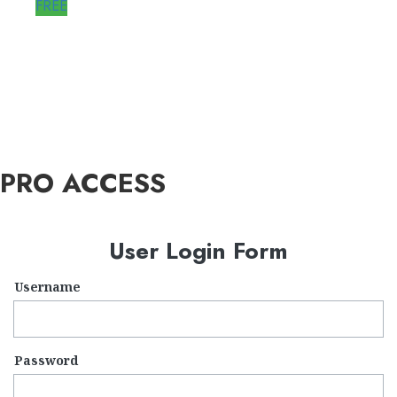
FREE
A-STORIES-2005: la GENESI del
SISTEMA BABBOLEO
12/05/2018
0
2839
PRO ACCESS
User Login Form
Username
Password