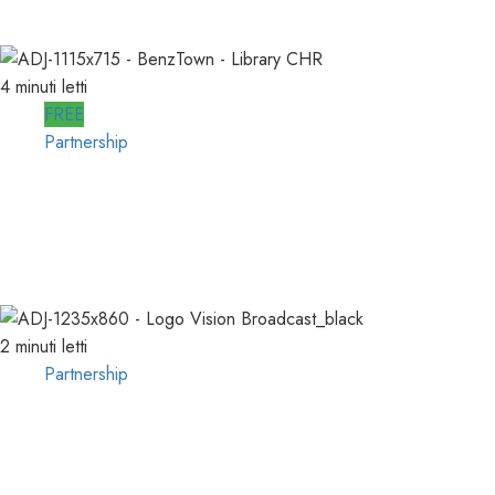
23/03/2026
0
728
4 minuti letti
FREE
Partnership
Per la PRODUZIONE RADIO, PIU’
QUALITA’ e PIU’ RAPIDITA’: le
AUDIO LIBRARIES
03/02/2026
0
727
2 minuti letti
Partnership
VISION BROADCAST, ESPLORARE il
MONDO dell’AUDIO e del VIDEO
presso LEADING TECH