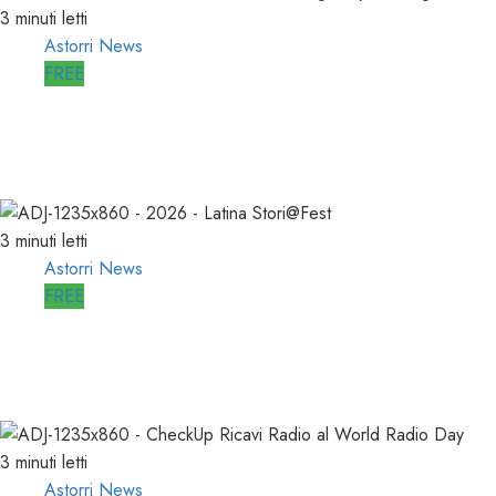
3 minuti letti
Astorri News
FREE
ASTORRI a MILANO TODAY: la RADIO non
MUORE, CAMBIA
27/05/2026
0
803
3 minuti letti
Astorri News
FREE
A LATINA STORI@FEST i 50 ANNI della
RADIO LIBERA
15/04/2026
0
712
3 minuti letti
Astorri News