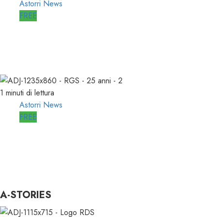
Astorri News
FREE
WORLD RADIO DAY, RICAVI LOCALI
da RILANCIARE
11/03/2026
0
689
1 minuti di lettura
Astorri News
FREE
ASTORRI OSPITE in DIRETTA a RGS
per i SUOI 25 ANNI
03/12/2025
0
804
A-STORIES