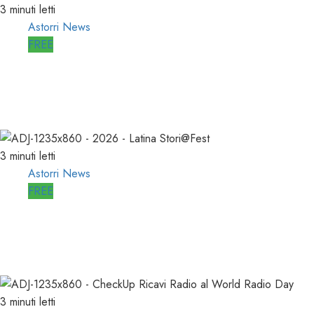
3 minuti letti
Astorri News
FREE
ASTORRI a MILANO TODAY: la
RADIO non MUORE, CAMBIA
27/05/2026
0
803
3 minuti letti
Astorri News
FREE
A LATINA STORI@FEST i 50 ANNI
della RADIO LIBERA
15/04/2026
0
712
3 minuti letti