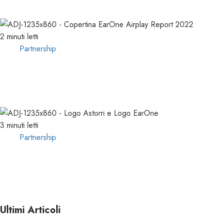
21/10/2024
0
1120
2 minuti letti
Partnership
EARONE COMPIE 13 ANNI e
RILASCIA l’AIRPLAY REPORT 2022
08/02/2023
0
2589
3 minuti letti
Partnership
CONSULTARE le FORMAT CHARTS
nel VOSTRO CLIENT EARONE
30/11/2022
0
3625
Ultimi Articoli