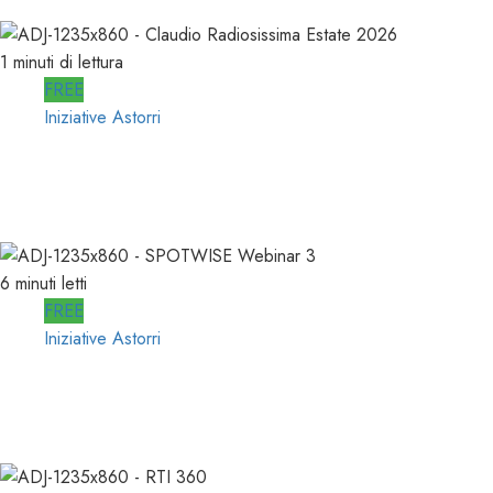
02/07/2026
0
476
1 minuti di lettura
FREE
Iniziative Astorri
La PROSSIMA STAGIONE della RADIO si
PREPARA d’ESTATE
22/06/2026
0
338
6 minuti letti
FREE
Iniziative Astorri
SPOTWISE WEBINAR: l’AI NON PIU’
TEORIA ma RICAVI RADIO
20/06/2026
0
316