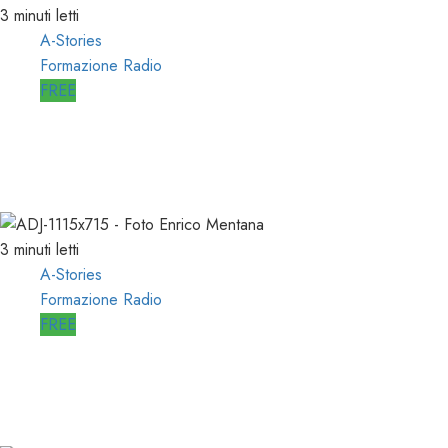
3 minuti letti
A-Stories
Formazione Radio
FREE
A-STORIES-2001: i 4 GRANDI
SUCCESSI in SEQUENZA MIXATA
07/02/2022
0
2026
3 minuti letti
A-Stories
Formazione Radio
FREE
A-STORIES-2001: 100 SECONDI con
un DIRETTORE di SUCCESSO su RDS
19/01/2022
0
1996