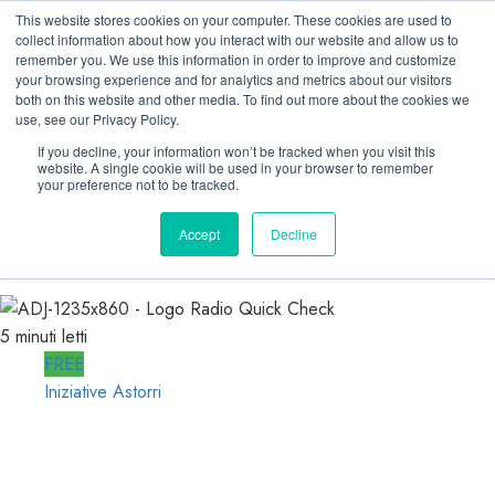
Vai
09/08/2026
This website stores cookies on your computer. These cookies are used to
al
Linkedin
collect information about how you interact with our website and allow us to
remember you. We use this information in order to improve and customize
contenuto
Facebook
your browsing experience and for analytics and metrics about our visitors
X
both on this website and other media. To find out more about the cookies we
use, see our Privacy Policy.
Telegram
Whatsapp
If you decline, your information won’t be tracked when you visit this
website. A single cookie will be used in your browser to remember
Mastodon
your preference not to be tracked.
Accept
Decline
INIZIATIVE ASTORRI
5 minuti letti
FREE
Iniziative Astorri
In RADIO DECIDONO POCHI; ALMENO
DECIDANO MEGLIO!