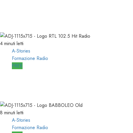
A-STORIES-1998: RADIO ITALIA
NETWORK
03/04/2019
0
4928
4 minuti letti
A-Stories
Formazione Radio
FREE
A-STORIES-1988: RTL 102.5 e la
GENESI di “HIT RADIO”
22/12/2018
1
2821
8 minuti letti
A-Stories
Formazione Radio