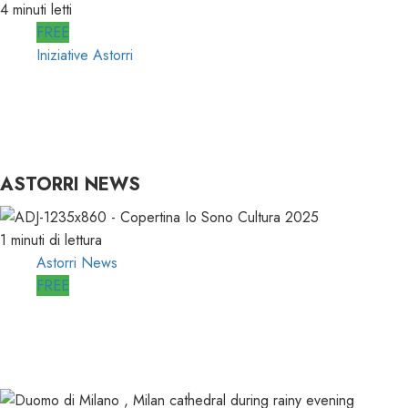
4 minuti letti
FREE
Iniziative Astorri
RTI 360 PUB: ORGANIZZARE la
PUBBLICITA’ in RADIO
15/05/2026
0
933
ASTORRI NEWS
1 minuti di lettura
Astorri News
FREE
ASTORRI è RELATORE RADIO di “IO SONO
CULTURA”
14/06/2026
0
498