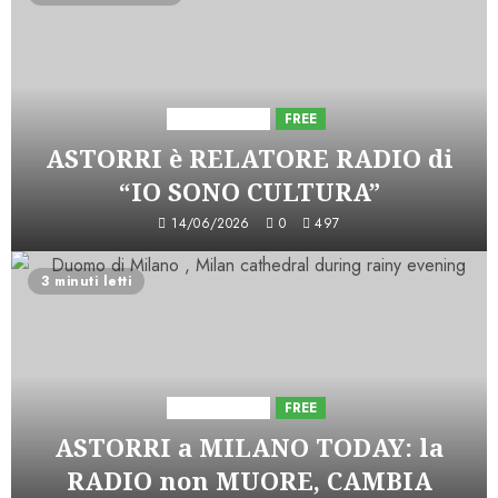
Astorri News
FREE
ASTORRI è RELATORE RADIO di
“IO SONO CULTURA”
14/06/2026
0
497
3 minuti letti
Astorri News
FREE
ASTORRI a MILANO TODAY: la
RADIO non MUORE, CAMBIA