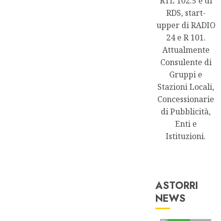
RTL 102.5 e di
RDS, start-
upper di RADIO
24 e R 101.
Attualmente
Consulente di
Gruppi e
Stazioni Locali,
Concessionarie
di Pubblicità,
Enti e
Istituzioni.
ASTORRI
NEWS
Astorri News
FREE