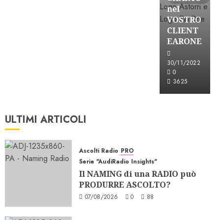
nel
VOSTRO
CLIENT
EARONE
30/11/2022
0
3625
ULTIMI ARTICOLI
Ascolti Radio
PRO
Serie "AudiRadio Insights"
Il NAMING di una RADIO può
PRODURRE ASCOLTO?
07/08/2026
0
88