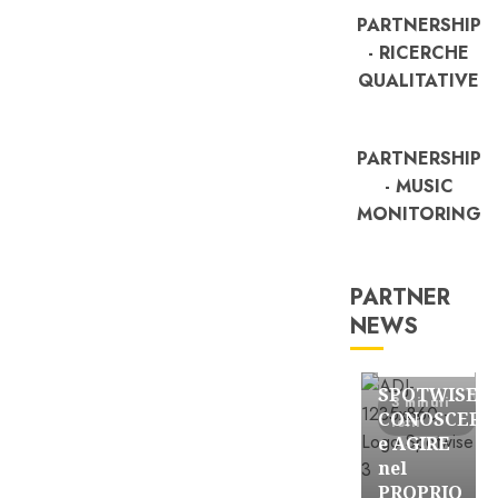
PARTNERSHIP
- RICERCHE
QUALITATIVE
PARTNERSHIP
- MUSIC
MONITORING
PARTNER
NEWS
FREE
Partnership
SPOTWISE:
3 minuti
CONOSCERE
letti
e AGIRE
nel
PROPRIO