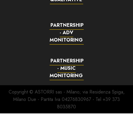
PARTNERSHIP
- ADV
MONITORING
PARTNERSHIP
- MUSIC
MONITORING
Copyright © ASTORRI sas - Milano; via Residenza Spiga,
Milano Due - Partita Iva 04276830967 - Tel +39 373
8035870