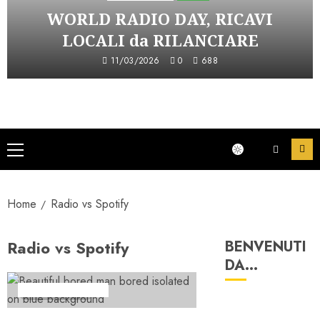
WORLD RADIO DAY, RICAVI
LOCALI da RILANCIARE
11/03/2026
0
688
Menu
principale
Home
Radio vs Spotify
Radio vs Spotify
BENVENUTI
DA…
Formazione Radio
4 minuti letti