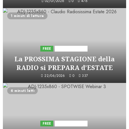
02/07/2026
0
476
1 minuti di lettura
FREE
Iniziative Astorri
La PROSSIMA STAGIONE della
RADIO si PREPARA d’ESTATE
22/06/2026
0
337
6 minuti letti
FREE
Iniziative Astorri