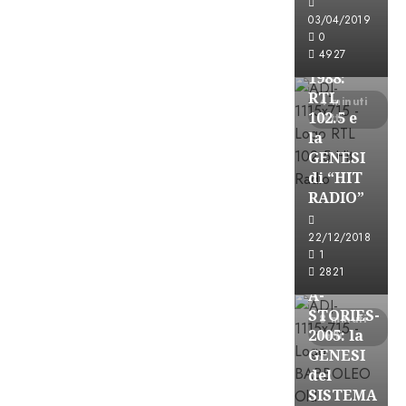
FREE
03/04/2019
A-
0
4927
STORIES-
1988:
RTL
4 minuti
102.5 e
letti
la
GENESI
di “HIT
RADIO”
A-Stories
22/12/2018
Formazione Rad
1
FREE
2821
A-
STORIES-
8 minuti
2005: la
letti
GENESI
del
SISTEMA