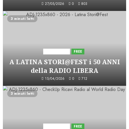
27/05/2026
0
803
3 minuti letti
Astorri News
FREE
A LATINA STORI@FEST i 50 ANNI
della RADIO LIBERA
15/04/2026
0
712
3 minuti letti
Astorri News
FREE