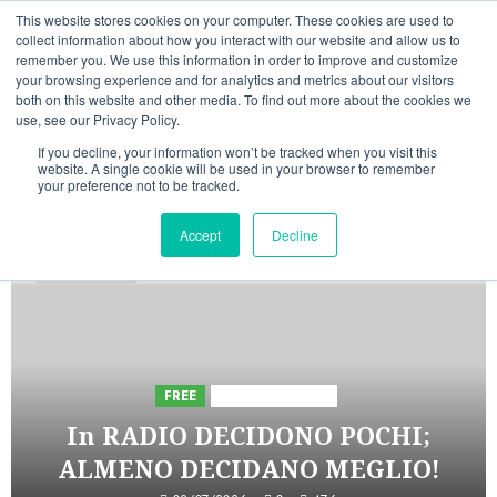
Vai
09/08/2026
04:06:22
This website stores cookies on your computer. These cookies are used to
al
collect information about how you interact with our website and allow us to
Linkedin
Facebook
X
Telegram
Whatsapp
Mastodon
remember you. We use this information in order to improve and customize
contenuto
your browsing experience and for analytics and metrics about our visitors
both on this website and other media. To find out more about the cookies we
use, see our Privacy Policy.
If you decline, your information won’t be tracked when you visit this
website. A single cookie will be used in your browser to remember
your preference not to be tracked.
INIZIATIVE ASTORRI
Accept
Decline
5 minuti letti
FREE
Iniziative Astorri
In RADIO DECIDONO POCHI;
ALMENO DECIDANO MEGLIO!