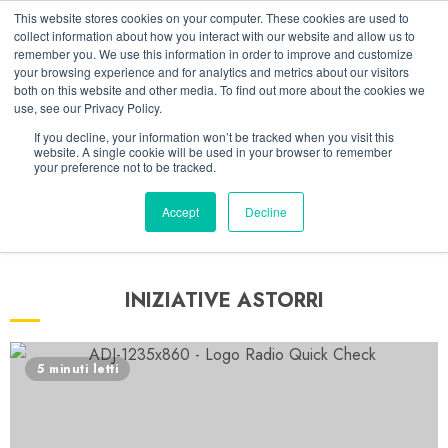
Vai
08/08/2026
05:31:22
This website stores cookies on your computer. These cookies are used to
al
collect information about how you interact with our website and allow us to
Linkedin
Facebook
X
Telegram
Whatsapp
Mastodon
remember you. We use this information in order to improve and customize
contenuto
your browsing experience and for analytics and metrics about our visitors
both on this website and other media. To find out more about the cookies we
use, see our Privacy Policy.
If you decline, your information won’t be tracked when you visit this
website. A single cookie will be used in your browser to remember
your preference not to be tracked.
Accept
Decline
INIZIATIVE ASTORRI
5 minuti letti