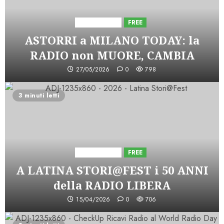
Astorri News
FREE
ASTORRI a MILANO TODAY: la
RADIO non MUORE, CAMBIA
27/05/2026
0
798
3 minuti letti
Astorri News
FREE
A LATINA STORI@FEST i 50 ANNI
della RADIO LIBERA
15/04/2026
0
706