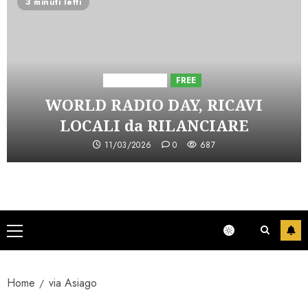
3 minuti letti
Astorri News
FREE
WORLD RADIO DAY, RICAVI
LOCALI da RILANCIARE
11/03/2026
0
687
Menu
principale
Home
via Asiago