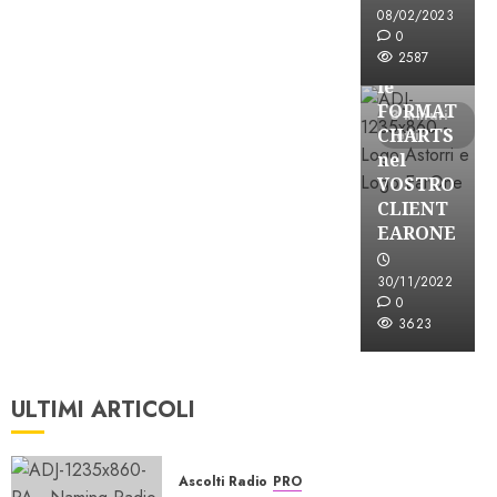
08/02/2023
Partnership
0
2587
CONSULTAR
le
FORMAT
3 minuti
CHARTS
letti
nel
VOSTRO
CLIENT
EARONE
30/11/2022
0
3623
ULTIMI ARTICOLI
Ascolti Radio
PRO