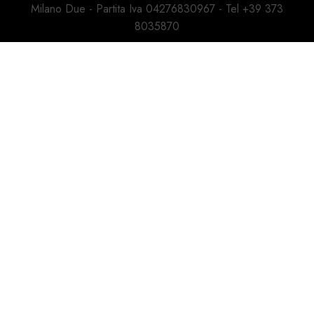
Milano Due - Partita Iva 04276830967 - Tel +39 373
8035870