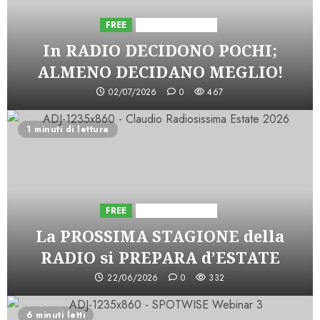
FREE
Iniziative Astorri
In RADIO DECIDONO POCHI;
ALMENO DECIDANO MEGLIO!
02/07/2026
0
467
1 minuti di lettura
FREE
Iniziative Astorri
La PROSSIMA STAGIONE della
RADIO si PREPARA d’ESTATE
22/06/2026
0
332
6 minuti letti