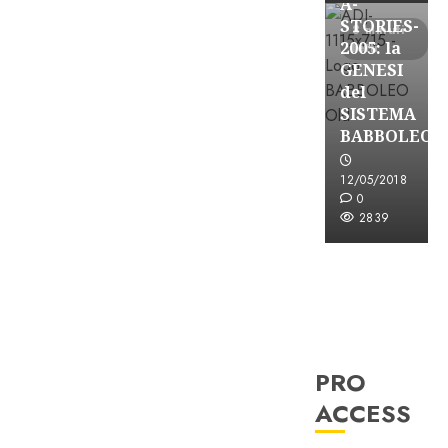
A-
STORIES-
8 minuti
2005: la
letti
GENESI
del
SISTEMA
BABBOLEO
12/05/2018
0
2839
PRO
ACCESS