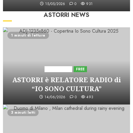
15/05/2026
0
931
ASTORRI NEWS
1 minuti di lettura
Astorri News
FREE
ASTORRI è RELATORE RADIO di
“IO SONO CULTURA”
14/06/2026
0
493
3 minuti letti