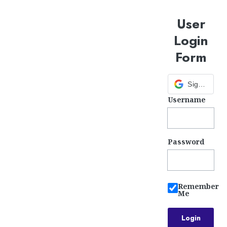
User
Login
Form
Sign in with Google
Username
Password
Remember
Me