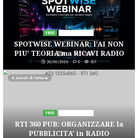
FREE
Iniziative Astorri
SPOTWISE WEBINAR: l’AI NON
PIU’ TEORIA ma RICAVI RADIO
20/06/2026
0
307
4 minuti di lettura
FREE
Iniziative Astorri
RTI 360 PUB: ORGANIZZARE la
PUBBLICITA’ in RADIO