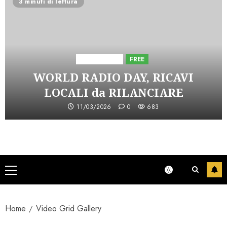
3 minuti di lettura
Astorri News
FREE
WORLD RADIO DAY, RICAVI
LOCALI da RILANCIARE
11/03/2026
0
683
Menu
principale
Home
Video Grid Gallery