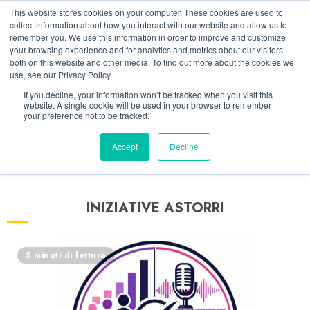
Vai
06/08/2026
12:14:18
This website stores cookies on your computer. These cookies are used to
al
collect information about how you interact with our website and allow us to
Linkedin
Facebook
X
Telegram
Whatsapp
Mastodon
remember you. We use this information in order to improve and customize
contenuto
your browsing experience and for analytics and metrics about our visitors
both on this website and other media. To find out more about the cookies we
use, see our Privacy Policy.
If you decline, your information won’t be tracked when you visit this
website. A single cookie will be used in your browser to remember
your preference not to be tracked.
Accept
Decline
INIZIATIVE ASTORRI
5 minuti di lettura