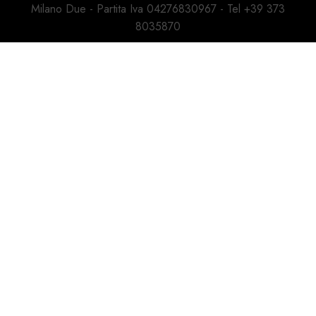
Milano Due - Partita Iva 04276830967 - Tel +39 373
8035870