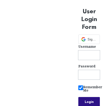
User
Login
Form
Sign in with Google
Username
Password
Remember
Me