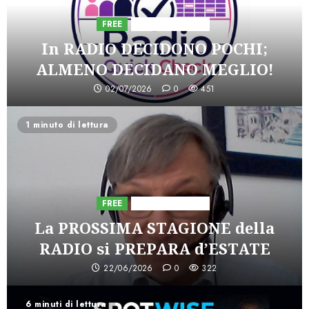
FREE
Iniziative Astorri
In RADIO DECIDONO POCHI;
ALMENO DECIDANO MEGLIO!
02/07/2026
0
451
1 minuto di lettura
FREE
Iniziative Astorri
La PROSSIMA STAGIONE della
RADIO si PREPARA d’ESTATE
22/06/2026
0
322
6 minuti di lettura