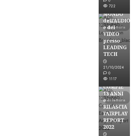
ESPLORARE
0
722
il
MONDO
dell’AUDIO
2 minuti
e del
di lettura
VIDEO
presso
LEADING
TECH
21/10/2024
Partnership
0
1117
EARONE
COMPIE
13 ANNI
2 minuti
e
di lettura
RILASCIA
l’AIRPLAY
REPORT
2022