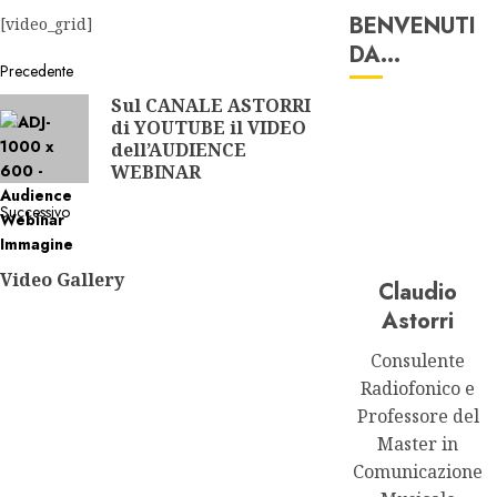
BENVENUTI
[video_grid]
DA…
Navigazione
Precedente
Sul CANALE ASTORRI
Articolo
articolo
di YOUTUBE il VIDEO
precedente:
dell’AUDIENCE
WEBINAR
Successivo
Articolo
successivo:
Video Gallery
Claudio
Astorri
Consulente
Radiofonico e
Professore del
Master in
Comunicazione