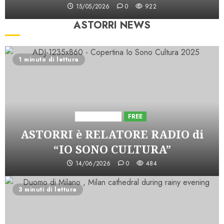
15/05/2026
0
922
ASTORRI NEWS
1 minuto di lettura
Astorri News
FREE
ASTORRI è RELATORE RADIO di
“IO SONO CULTURA”
14/06/2026
0
484
3 minuti di lettura