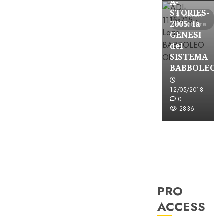
A-
STORIES-
8 minuti
2005: la
di lettura
GENESI
del
SISTEMA
BABBOLEO
12/05/2018
0
2836
PRO
ACCESS