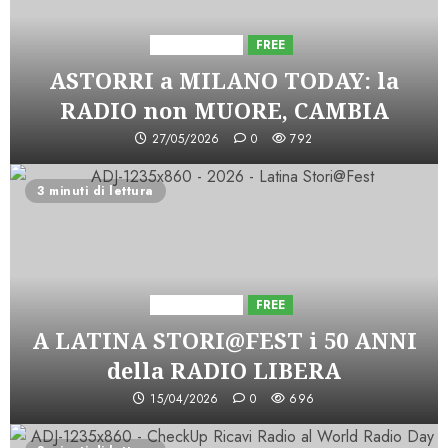
Astorri News
FREE
ASTORRI a MILANO TODAY: la
RADIO non MUORE, CAMBIA
27/05/2026
0
792
3 minuti di lettura
Astorri News
FREE
A LATINA STORI@FEST i 50 ANNI
della RADIO LIBERA
15/04/2026
0
696