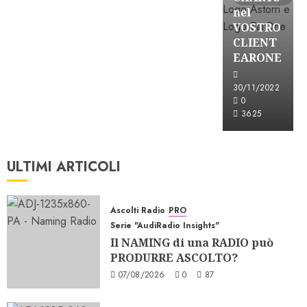
nel
VOSTRO
CLIENT
EARONE
30/11/2022
0
3625
ULTIMI ARTICOLI
Ascolti Radio
PRO
Serie "AudiRadio Insights"
Il NAMING di una RADIO può
PRODURRE ASCOLTO?
07/08/2026
0
87