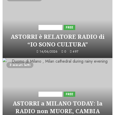
Astorri News
FREE
ASTORRI è RELATORE RADIO di
“IO SONO CULTURA”
14/06/2026
0
497
3 minuti letti
Astorri News
FREE
ASTORRI a MILANO TODAY: la
RADIO non MUORE, CAMBIA