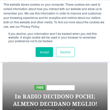
Vai
09/08/2026
23:10:27
This website stores cookies on your computer. These cookies are used to
al
collect information about how you interact with our website and allow us to
Linkedin
Facebook
X
Telegram
Whatsapp
Mastodon
remember you. We use this information in order to improve and customize
contenuto
your browsing experience and for analytics and metrics about our visitors
both on this website and other media. To find out more about the cookies we
use, see our Privacy Policy.
If you decline, your information won’t be tracked when you visit this
website. A single cookie will be used in your browser to remember
your preference not to be tracked.
INIZIATIVE ASTORRI
Accept
Decline
5 minuti letti
FREE
Iniziative Astorri
In RADIO DECIDONO POCHI;
ALMENO DECIDANO MEGLIO!