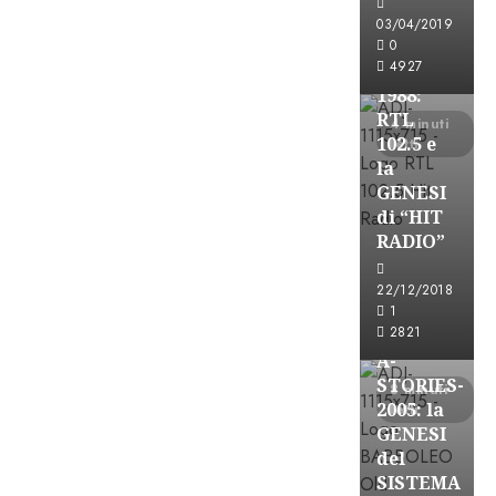
FREE
03/04/2019
A-
0
4927
STORIES-
1988:
RTL
4 minuti
102.5 e
letti
la
GENESI
di “HIT
RADIO”
A-Stories
22/12/2018
Formazione Rad
1
FREE
2821
A-
STORIES-
8 minuti
2005: la
letti
GENESI
del
SISTEMA