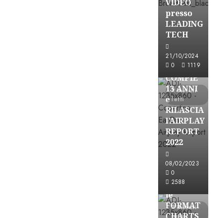
VIDEO
presso
LEADING
TECH
Partnership
21/10/2024
0
1119
EARONE
COMPIE
13 ANNI
2 minuti
e
letti
RILASCIA
l’AIRPLAY
REPORT
2022
08/02/2023
Partnership
0
2588
CONSULTAR
le
FORMAT
3 minuti
CHARTS
letti