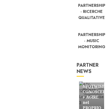
PARTNERSHIP
- RICERCHE
QUALITATIVE
PARTNERSHIP
- MUSIC
MONITORING
PARTNER
NEWS
FREE
Partnership
SPOTWISE:
3 minuti
CONOSCERE
letti
e AGIRE
nel
PROPRIO