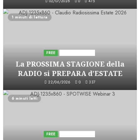
02/07/2026
0
475
1 minuti di lettura
FREE
Iniziative Astorri
La PROSSIMA STAGIONE della
RADIO si PREPARA d’ESTATE
22/06/2026
0
337
6 minuti letti
FREE
Iniziative Astorri