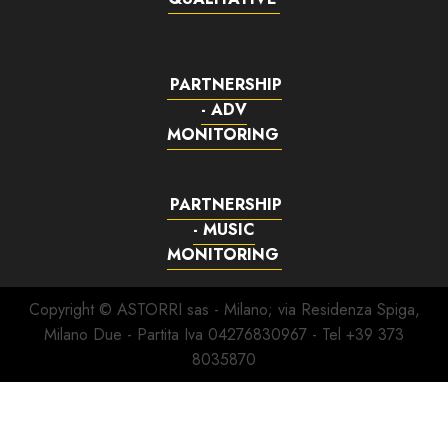
PARTNERSHIP
- ADV
MONITORING
PARTNERSHIP
- MUSIC
MONITORING
Copyright © ASTORRI sas - Milano; via Residenza Spiga,
Milano Due - Partita Iva 04276830967 - Tel +39 373
8035870