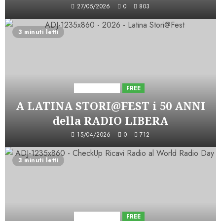
27/05/2026
0
803
3 minuti letti
Astorri News
FREE
A LATINA STORI@FEST i 50 ANNI
della RADIO LIBERA
15/04/2026
0
712
3 minuti letti
Astorri News
FREE