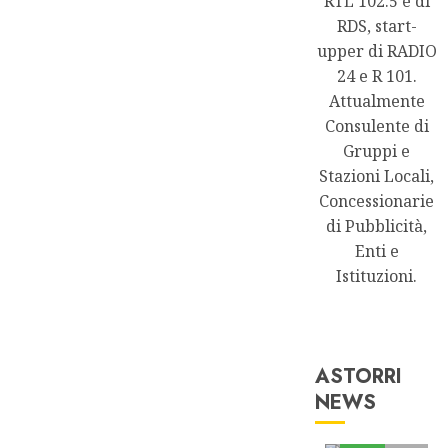
RTL 102.5 e di
RDS, start-
upper di RADIO
24 e R 101.
Attualmente
Consulente di
Gruppi e
Stazioni Locali,
Concessionarie
di Pubblicità,
Enti e
Istituzioni.
ASTORRI
NEWS
Astorri News
FREE