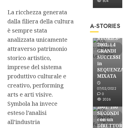
804
A-Stories
La ricchezza generata
Formazione Rad
dalla filiera della cultura
A-STORIES
FREE
è sempre stata
A-
STORIES-
analizzata unicamente
2001: i 4
3 minuti
attraverso patrimonio
GRANDI
letti
storico artistico,
SUCCESSI
in
imprese del sistema
SEQUENZA
A-Stories
produttivo culturale e
MIXATA
Formazione Rad
creativo, performing
FREE
07/02/2022
arts e arti visive.
A-
0
2026
STORIES-
Symbola ha invece
2001: 100
esteso l’analisi
SECONDI
3 minuti
con un
letti
all’industria
DIRETTORE