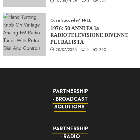
02/08/2026
0
227
Cosa Succede?
FREE
1976: 50 ANNI FA la
RADIOTELEVISIONE DIVENNE
PLURALISTA
28/07/2026
0
223
PARTNERSHIP
- BROADCAST
SOLUTIONS
PARTNERSHIP
- RADIO