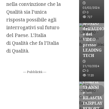
VISION
nella convinzione che la
BROADCAST
03/02/2026
Qualità sia l’unica
ESPLORARE
0
727
il
risposta possibile agli
MONDO
interrogativi sul futuro
dell’AUDIO
2 minuti
e del
del Paese. L’Italia
letti
VIDEO
di Qualità che fa l’Italia
presso
di Qualità.
LEADING
TECH
21/10/2024
Partnership
0
— Pubblicità —
1120
EARONE
COMPIE
13 ANNI
2 minuti
e
letti
RILASCIA
l’AIRPLAY
REPORT