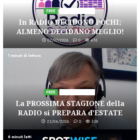
FREE
Iniziative Astorri
In RADIO DECIDONO POCHI;
ALMENO DECIDANO MEGLIO!
02/07/2026
0
476
1 minuti di lettura
FREE
Iniziative Astorri
La PROSSIMA STAGIONE della
RADIO si PREPARA d’ESTATE
22/06/2026
0
338
6 minuti letti