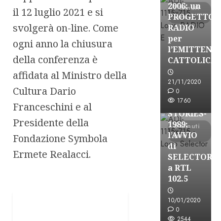
2006: un
7 minuti
il 12 luglio 2021 e si
PROGETTO
letti
svolgerà on-line. Come
RADIO
per
ogni anno la chiusura
l’EMITTENZ
della conferenza è
CATTOLICA
A-Stories
affidata al Ministro della
Formazione Rad
21/11/2020
Cultura Dario
FREE
0
1760
A-
Franceschini e al
STORIES-
Presidente della
1989:
6 minuti
l’AVVIO
letti
Fondazione Symbola
di
Ermete Realacci.
SELECTOR
a RTL
102.5
10/01/2020
A-Stories
0
Formazione Rad
2544