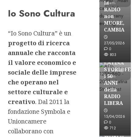
la
letti
RADIO
Io Sono Cultura
non
MUORE,
CAMBIA
“Io Sono Cultura” è un
Astorri News
progetto di ricerca
27/05/2026
FREE
0
annuale che racconta
803
A
il valore economico e
LATINA
STORI@FES
3 minuti
sociale delle imprese
i 50
letti
che operano nel
ANNI
della
settore culturale e
RADIO
creativo
. Dal 2011 la
LIBERA
fondazione Symbola e
15/04/2026
Unioncamere
Astorri News
0
FREE
712
collaborano con
WORLD