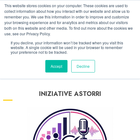
Vai
09/08/2026
07:56:54
This website stores cookies on your computer. These cookies are used to
al
collect information about how you interact with our website and allow us to
Linkedin
Facebook
X
Telegram
Whatsapp
Mastodon
remember you. We use this information in order to improve and customize
contenuto
your browsing experience and for analytics and metrics about our visitors
both on this website and other media. To find out more about the cookies we
use, see our Privacy Policy.
If you decline, your information won’t be tracked when you visit this
website. A single cookie will be used in your browser to remember
your preference not to be tracked.
Accept
Decline
INIZIATIVE ASTORRI
5 minuti letti