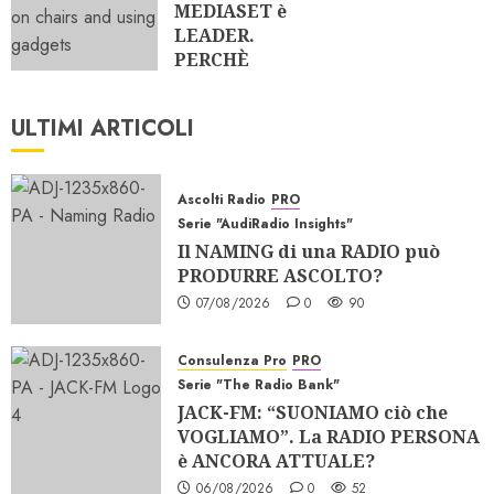
MEDIASET è
LEADER.
PERCHÈ
METTERSI i
RIALZI nelle
ULTIMI ARTICOLI
SCARPE?
26/07/2026
0
316
Ascolti Radio
PRO
Serie "AudiRadio Insights"
Il NAMING di una RADIO può
PRODURRE ASCOLTO?
07/08/2026
0
90
Consulenza Pro
PRO
Serie "The Radio Bank"
JACK-FM: “SUONIAMO ciò che
VOGLIAMO”. La RADIO PERSONA
è ANCORA ATTUALE?
06/08/2026
0
52