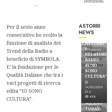
Istituzioni.
—
ASTORRI
Per il sesto anno
Astorri News
NEWS
consecutivo ho svolto la
FREE
funzione di analista dei
ASTORRI
è
Trend della Radio a
1 minuti
RELATORE
di lettura
beneficio di
SYMBOLA
.
RADIO
di “IO
E’ la fondazione per le
SONO
Qualità Italiane che tra i
CULTURA”
Astorri News
vari progetti di ricerca
FREE
14/06/2026
edita “IO SONO
ASTORRI
0
498
a
CULTURA”.
MILANO
TODAY:
3 minuti