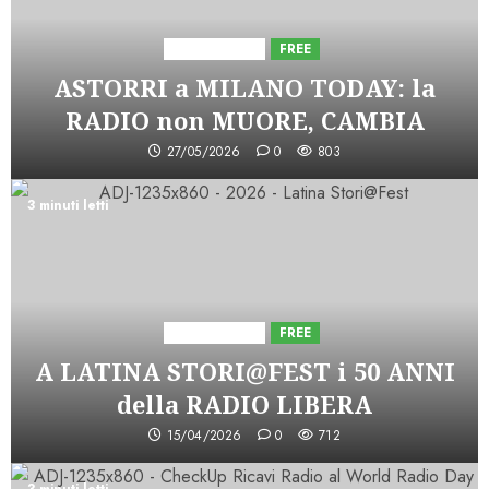
Astorri News
FREE
ASTORRI a MILANO TODAY: la
RADIO non MUORE, CAMBIA
27/05/2026
0
803
3 minuti letti
Astorri News
FREE
A LATINA STORI@FEST i 50 ANNI
della RADIO LIBERA
15/04/2026
0
712