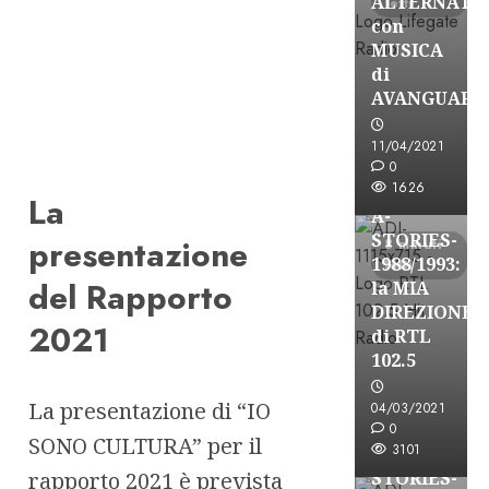
ALTERNATI
letti
con
MUSICA
di
AVANGUARD
A-Stories
11/04/2021
Formazione Rad
0
FREE
1626
La
A-
STORIES-
presentazione
8 minuti
1988/1993:
letti
del Rapporto
la MIA
DIREZIONE
2021
di RTL
102.5
A-Stories
Formazione Rad
La presentazione di “IO
04/03/2021
FREE
0
SONO CULTURA” per il
3101
A-
rapporto 2021 è prevista
STORIES-