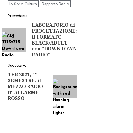
Io Sono Cultura
Rapporto Radio
Navigazione
Precedente
LABORATORIO di
Articolo
articolo
PROGETTAZIONE:
precedente:
il FORMATO
BLACK/ADULT
con “DOWNTOWN
RADIO”
Successivo
TER 2021, 1°
Articolo
SEMESTRE: il
successivo:
MEZZO RADIO
in ALLARME
ROSSO