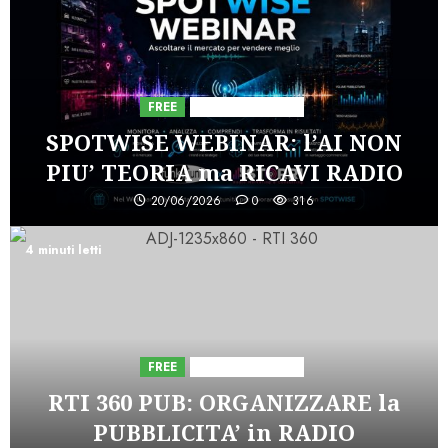
FREE
Iniziative Astorri
SPOTWISE WEBINAR: l’AI NON
PIU’ TEORIA ma RICAVI RADIO
20/06/2026
0
316
4 minuti letti
FREE
Iniziative Astorri
RTI 360 PUB: ORGANIZZARE la
PUBBLICITA’ in RADIO