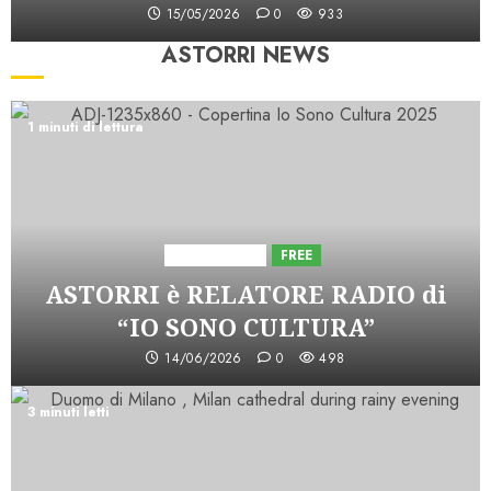
15/05/2026
0
933
ASTORRI NEWS
1 minuti di lettura
Astorri News
FREE
ASTORRI è RELATORE RADIO di
“IO SONO CULTURA”
14/06/2026
0
498
3 minuti letti