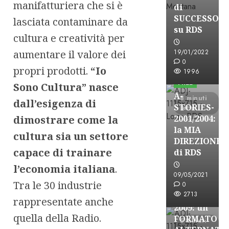
manifatturiera che si è
di
SUCCESSO
lasciata contaminare da
su RDS
cultura e creatività per
aumentare il valore dei
19/01/2022
A-Stories
0
propri prodotti.
“Io
Formazione Rad
1996
FREE
Sono Cultura” nasce
A-
8 minuti
dall’esigenza di
STORIES-
letti
dimostrare come la
2001/2004:
la MIA
cultura sia un settore
DIREZIONE
A-Stories
capace di trainare
di RDS
Formazione Rad
l’economia italiana
.
FREE
09/05/2021
Tra le 30 industrie
A-
0
2713
STORIES-
rappresentate anche
2009: un
quella della Radio.
FORMATO
5 minuti