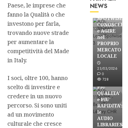
FREE
Paese, le imprese che
NEWS
Partnership
fanno la Qualità o che
SPOTWISE:
investono per farla,
CONOSCERE
3 minuti
e AGIRE
letti
trovando nuove strade
nel
per aumentare la
PROPRIO
MERCATO
competitività del Made
FREE
LOCALE
in Italy.
Partnership
Per la
23/03/2026
PRODUZION
0
I soci, oltre 100, hanno
728
RADIO,
scelto di investire e
PIU’
QUALITA’
4 minuti
credere in un nuovo
e PIU’
letti
percorso. Si sono uniti
RAPIDITA’:
le
ad un movimento
AUDIO
culturale che cresce
Partnership
LIBRARIES