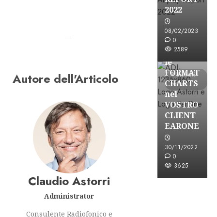
2022
08/02/2023
—
Partnership
0
2589
CONSULTAR
le
FORMAT
Autore dell'Articolo
3 minuti
CHARTS
letti
nel
VOSTRO
CLIENT
EARONE
30/11/2022
0
3625
Claudio Astorri
Administrator
Consulente Radiofonico e