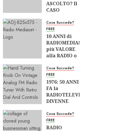
ASCOLTO? Il
CASO
“MUSICA
ITALIANA”
Cosa Succede?
FREE
04/08/2026
10 ANNI di
0
190
RADIOMEDIASET:
più VALORE
alla RADIO o
più POTERE
al GRUPPO?
Cosa Succede?
FREE
02/08/2026
1976: 50 ANNI
0
227
FA la
RADIOTELEVISIONE
DIVENNE
PLURALISTA
Cosa Succede?
28/07/2026
FREE
0
223
RADIO