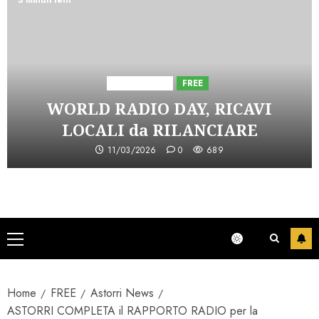
3 minuti letti
Astorri News
FREE
WORLD RADIO DAY, RICAVI
LOCALI da RILANCIARE
11/03/2026
0
689
Menu
principale
Home
FREE
Astorri News
ASTORRI COMPLETA il RAPPORTO RADIO per la