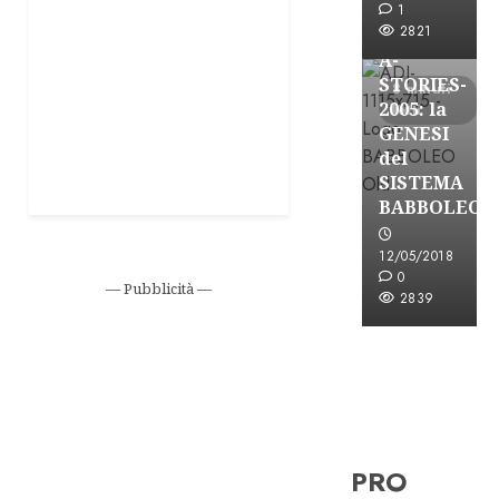
Formazione Rad
1
FREE
2821
A-
STORIES-
8 minuti
2005: la
letti
GENESI
del
SISTEMA
BABBOLEO
12/05/2018
0
— Pubblicità —
2839
PRO