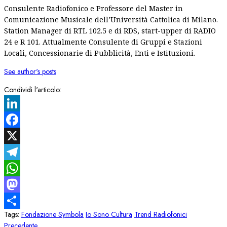
Consulente Radiofonico e Professore del Master in
Comunicazione Musicale dell’Università Cattolica di Milano.
Station Manager di RTL 102.5 e di RDS, start-upper di RADIO
24 e R 101. Attualmente Consulente di Gruppi e Stazioni
Locali, Concessionarie di Pubblicità, Enti e Istituzioni.
See author's posts
Condividi l'articolo:
LinkedIn
Facebook
X
Telegram
WhatsApp
Mastodon
Tags:
Fondazione Symbola
Io Sono Cultura
Trend Radiofonici
Condividi
Articolo
Precedente