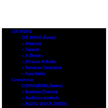
RILANCIARE
11/03/2026
0
684
Menu
CHI SONO
principale
CHI SONO (home)
– Missione
– Formati
– A-Stories
– 40 Anni di Radio
– Percorso Formativo
– Ham-Radio
Consulenza
CONSULENZA (home)
– Business Planning
– Audience Analysis
– RADIO QUICK CHECK