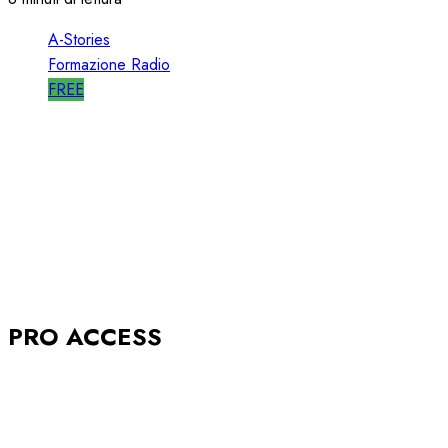
A-Stories
Formazione Radio
FREE
A-STORIES-2005: la GENESI del SISTEMA
BABBOLEO
12/05/2018
0
2836
PRO ACCESS