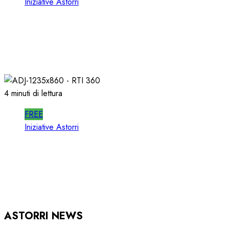
Iniziative Astorri
SPOTWISE WEBINAR: l’AI NON PIU’
TEORIA ma RICAVI RADIO
20/06/2026
0
307
4 minuti di lettura
FREE
Iniziative Astorri
RTI 360 PUB: ORGANIZZARE la
PUBBLICITA’ in RADIO
15/05/2026
0
924
ASTORRI NEWS