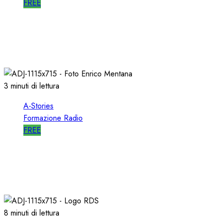
FREE
A-STORIES-2001: i 4 GRANDI SUCCESSI in
SEQUENZA MIXATA
07/02/2022
0
2022
3 minuti di lettura
A-Stories
Formazione Radio
FREE
A-STORIES-2001: 100 SECONDI con un
DIRETTORE di SUCCESSO su RDS
19/01/2022
0
1993
8 minuti di lettura