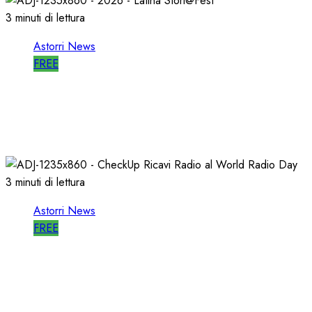
3 minuti di lettura
Astorri News
FREE
A LATINA STORI@FEST i 50 ANNI della
RADIO LIBERA
15/04/2026
0
699
3 minuti di lettura
Astorri News
FREE
WORLD RADIO DAY, RICAVI LOCALI da
RILANCIARE