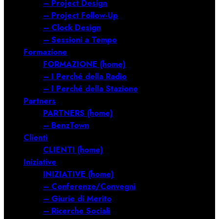
– Project Design
– Project Follow-Up
– Clock Design
– Sessioni a Tempo
Formazione
FORMAZIONE (home)
– I Perché della Radio
– I Perché della Stazione
Partners
PARTNERS (home)
– BenzTown
Clienti
CLIENTI (home)
Iniziative
INIZIATIVE (home)
– Conferenze/Convegni
– Giurie di Merito
– Ricerche Sociali