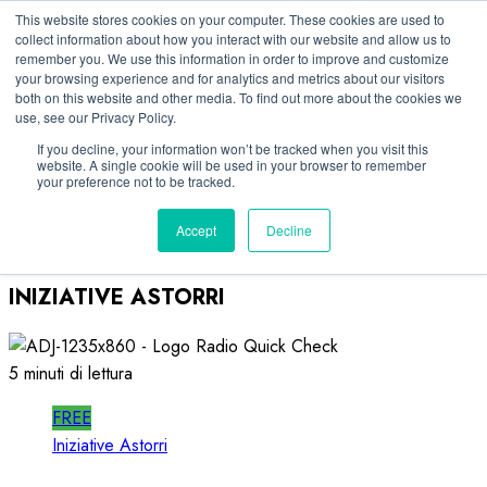
Vai
06/08/2026
This website stores cookies on your computer. These cookies are used to
collect information about how you interact with our website and allow us to
al
remember you. We use this information in order to improve and customize
Linkedin
contenuto
your browsing experience and for analytics and metrics about our visitors
Facebook
both on this website and other media. To find out more about the cookies we
use, see our Privacy Policy.
X
Telegram
If you decline, your information won’t be tracked when you visit this
website. A single cookie will be used in your browser to remember
Whatsapp
your preference not to be tracked.
Mastodon
Accept
Decline
INIZIATIVE ASTORRI
5 minuti di lettura
FREE
Iniziative Astorri