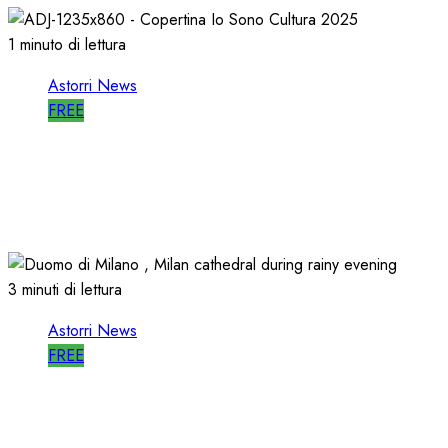
1 minuto di lettura
Astorri News
FREE
ASTORRI è RELATORE RADIO di “IO
SONO CULTURA”
14/06/2026
0
486
3 minuti di lettura
Astorri News
FREE
ASTORRI a MILANO TODAY: la RADIO
non MUORE, CAMBIA