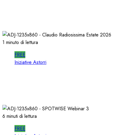
In RADIO DECIDONO POCHI; ALMENO
DECIDANO MEGLIO!
02/07/2026
0
453
1 minuto di lettura
FREE
Iniziative Astorri
La PROSSIMA STAGIONE della RADIO si
PREPARA d’ESTATE
22/06/2026
0
323
6 minuti di lettura
FREE