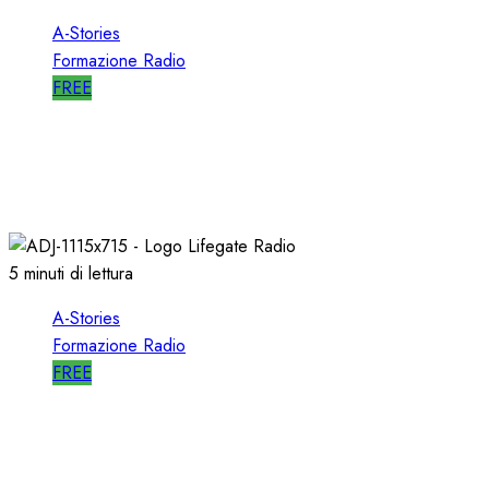
A-Stories
Formazione Radio
FREE
A-STORIES-2001/2004: la MIA DIREZIONE di
RDS
09/05/2021
0
2710
5 minuti di lettura
A-Stories
Formazione Radio
FREE
A-STORIES-2009: un FORMATO
ALTERNATIVO con MUSICA di AVANGUARDIA