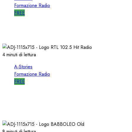
Formazione Radio
FREE
A-STORIES-1998: RADIO ITALIA NETWORK
03/04/2019
0
4925
4 minuti di lettura
A-Stories
Formazione Radio
FREE
A-STORIES-1988: RTL 102.5 e la GENESI di
“HIT RADIO”
22/12/2018
1
2818
8 minuti di lettura