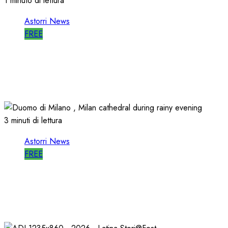
1 minuto di lettura
Astorri News
FREE
ASTORRI è RELATORE RADIO di “IO SONO
CULTURA”
14/06/2026
0
486
3 minuti di lettura
Astorri News
FREE
ASTORRI a MILANO TODAY: la RADIO non
MUORE, CAMBIA
27/05/2026
0
793