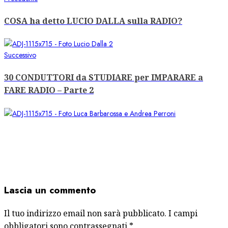
Navigazione
precedente:
articolo
COSA ha detto LUCIO DALLA sulla RADIO?
Articolo
Successivo
successivo:
30 CONDUTTORI da STUDIARE per IMPARARE a
FARE RADIO – Parte 2
Lascia un commento
Il tuo indirizzo email non sarà pubblicato.
I campi
obbligatori sono contrassegnati
*