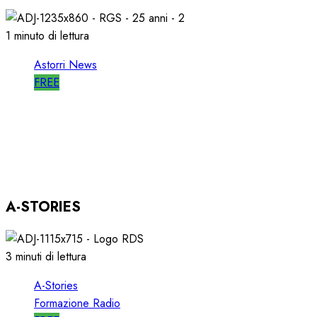
11/03/2026
0
684
1 minuto di lettura
Astorri News
FREE
ASTORRI OSPITE in DIRETTA a RGS per i
SUOI 25 ANNI
03/12/2025
0
803
A-STORIES
3 minuti di lettura
A-Stories
Formazione Radio