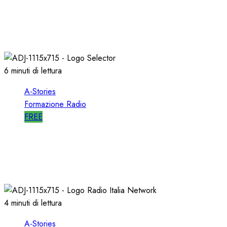
A-STORIES-2006: un PROGETTO RADIO per
l’EMITTENZA CATTOLICA
21/11/2020
0
1758
6 minuti di lettura
A-Stories
Formazione Radio
FREE
A-STORIES-1989: l’AVVIO di SELECTOR a RTL
102.5
10/01/2020
0
2543
4 minuti di lettura
A-Stories