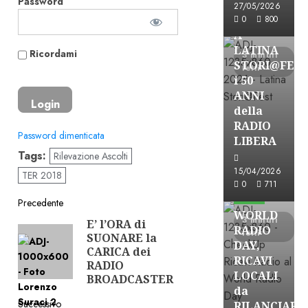
Password
27/05/2026
FREE
0
800
A
LATINA
Ricordami
3 minuti
STORI@FES
letti
i 50
ANNI
della
RADIO
Password dimenticata
LIBERA
Tags:
Rilevazione Ascolti
15/04/2026
TER 2018
Astorri News
0
711
FREE
Navigazione
Precedente
WORLD
3 minuti
E’ l’ORA di
Articolo
articolo
RADIO
letti
SUONARE la
precedente:
DAY,
CARICA dei
RICAVI
RADIO
LOCALI
BROADCASTER
da
Successivo
RILANCIARE