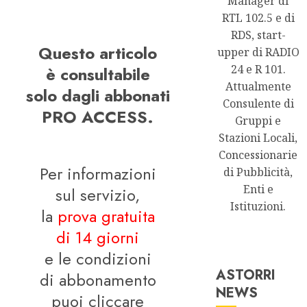
Manager di
RTL 102.5 e di
RDS, start-
Questo articolo
upper di RADIO
24 e R 101.
è consultabile
Attualmente
solo dagli abbonati
Consulente di
PRO ACCESS.
Gruppi e
Stazioni Locali,
Concessionarie
Per informazioni
di Pubblicità,
Enti e
sul servizio,
Istituzioni.
la
prova gratuita
di 14 giorni
e le condizioni
ASTORRI
di abbonamento
NEWS
puoi cliccare
Astorri News