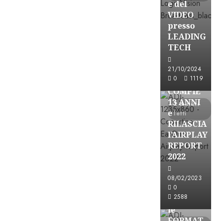
e del
VIDEO
presso
LEADING
TECH
Partnership
21/10/2024
0
1119
EARONE
COMPIE
13 ANNI
2 minuti
e
letti
RILASCIA
l’AIRPLAY
REPORT
2022
08/02/2023
Partnership
0
2588
CONSULTAR
le
FORMAT