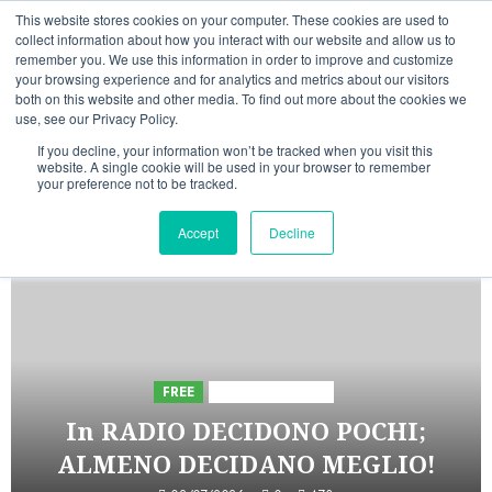
Vai
08/08/2026
14:27:17
This website stores cookies on your computer. These cookies are used to
al
collect information about how you interact with our website and allow us to
Linkedin
Facebook
X
Telegram
Whatsapp
Mastodon
remember you. We use this information in order to improve and customize
contenuto
your browsing experience and for analytics and metrics about our visitors
both on this website and other media. To find out more about the cookies we
use, see our Privacy Policy.
If you decline, your information won’t be tracked when you visit this
website. A single cookie will be used in your browser to remember
your preference not to be tracked.
INIZIATIVE ASTORRI
Accept
Decline
5 minuti letti
FREE
Iniziative Astorri
In RADIO DECIDONO POCHI;
ALMENO DECIDANO MEGLIO!