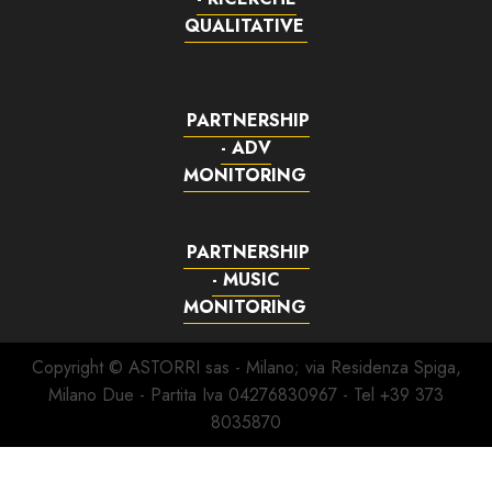
QUALITATIVE
PARTNERSHIP
- ADV
MONITORING
PARTNERSHIP
- MUSIC
MONITORING
Copyright © ASTORRI sas - Milano; via Residenza Spiga,
Milano Due - Partita Iva 04276830967 - Tel +39 373
8035870