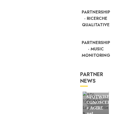
PARTNERSHIP
- RICERCHE
QUALITATIVE
PARTNERSHIP
- MUSIC
MONITORING
PARTNER
NEWS
FREE
Partnership
SPOTWISE:
3 minuti
CONOSCERE
letti
e AGIRE
nel