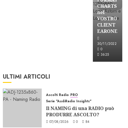
3 minuti
CHARTS
letti
nel
VOSTRO
CLIENT
EARONE
30/11/2022
0
3625
ULTIMI ARTICOLI
Ascolti Radio
PRO
Serie "AudiRadio Insights"
Il NAMING di una RADIO può
PRODURRE ASCOLTO?
07/08/2026
0
84