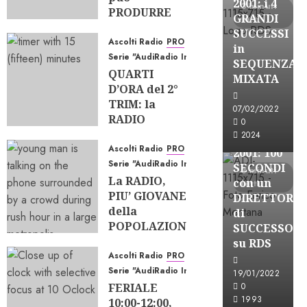
2001: i 4
3 minuti
PRODURRE
GRANDI
letti
ASCOLTO?
SUCCESSI
Ascolti Radio
PRO
07/08/2026
in
Serie "AudiRadio Insights"
0
84
SEQUENZA
A-Stories
QUARTI
MIXATA
D’ORA del 2°
Formazione Rad
TRIM: la
FREE
07/02/2022
RADIO
A-
0
TIENE, gli
2024
STORIES-
EQUILIBRI
Ascolti Radio
PRO
2001: 100
CAMBIANO
Serie "AudiRadio Insights"
SECONDI
3 minuti
La RADIO,
23/07/2026
con un
letti
PIU’ GIOVANE
0
187
DIRETTORE
della
di
POPOLAZIONE;
SUCCESSO
e le SINGOLE
su RDS
STAZIONI?
Ascolti Radio
PRO
Serie "AudiRadio Insights"
22/06/2026
19/01/2022
FERIALE
0
206
0
A-Stories
1993
10:00-12:00,