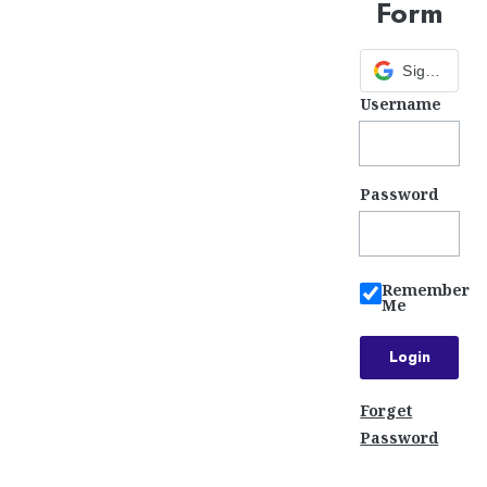
Form
Sign in with Google
Username
Password
Remember
Me
Forget
Password