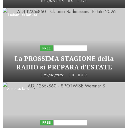
02/07/2026
0
473
1 minuti di lettura
FREE
Iniziative Astorri
La PROSSIMA STAGIONE della
RADIO si PREPARA d’ESTATE
22/06/2026
0
335
6 minuti letti
FREE
Iniziative Astorri