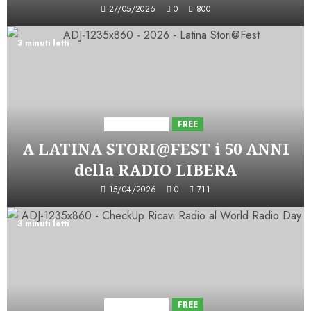
27/05/2026
0
800
3 minuti letti
Astorri News
FREE
A LATINA STORI@FEST i 50 ANNI
della RADIO LIBERA
15/04/2026
0
711
3 minuti letti
Astorri News
FREE