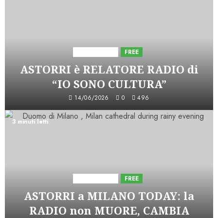
Astorri News
FREE
ASTORRI è RELATORE RADIO di
“IO SONO CULTURA”
14/06/2026
0
496
3 minuti letti
Astorri News
FREE
ASTORRI a MILANO TODAY: la
RADIO non MUORE, CAMBIA