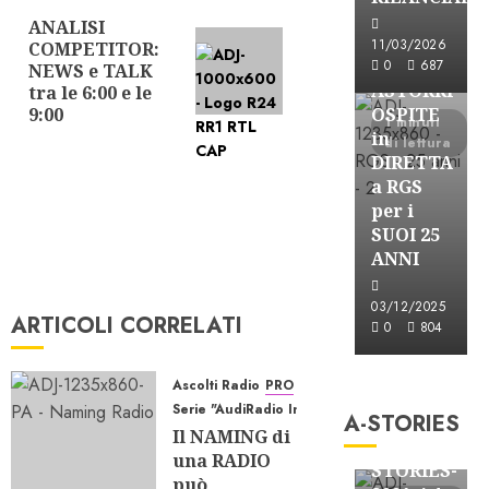
ANALISI
Articolo
Astorri News
11/03/2026
COMPETITOR:
successivo:
FREE
0
687
NEWS e TALK
ASTORRI
tra le 6:00 e le
9:00
OSPITE
1 minuti
in
di lettura
DIRETTA
a RGS
per i
SUOI 25
ANNI
03/12/2025
ARTICOLI CORRELATI
0
804
A-Stories
Ascolti Radio
PRO
Formazione Rad
Serie "AudiRadio Insights"
A-STORIES
FREE
Il NAMING di
A-
una RADIO
STORIES-
può