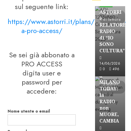
sul seguente link:
FREE
ASTORRI
1 minuti
è
https://www.astorri.it/plans/iscrizione-
di lettura
RELATORE
a-pro-access/
RADIO
di “IO
SONO
CULTURA”
Se sei già abbonato a
Astorri News
PRO ACCESS
FREE
14/06/2026
ASTORRI
0
496
digita user e
a
password per
MILANO
3 minuti
TODAY:
accedere:
letti
la
RADIO
non
Nome utente o email
MUORE,
CAMBIA
Astorri News