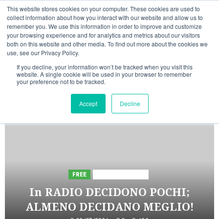
Vai
10/08/2026
06:16:43
This website stores cookies on your computer. These cookies are used to
al
collect information about how you interact with our website and allow us to
Linkedin
Facebook
X
Telegram
Whatsapp
Mastodon
remember you. We use this information in order to improve and customize
contenuto
your browsing experience and for analytics and metrics about our visitors
both on this website and other media. To find out more about the cookies we
use, see our Privacy Policy.
If you decline, your information won’t be tracked when you visit this
website. A single cookie will be used in your browser to remember
your preference not to be tracked.
INIZIATIVE ASTORRI
Accept
Decline
5 minuti letti
FREE
Iniziative Astorri
In RADIO DECIDONO POCHI;
ALMENO DECIDANO MEGLIO!