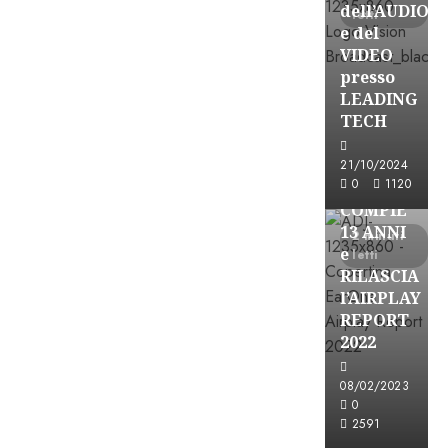
dell’AUDIO
letti
e del
VIDEO
presso
LEADING
TECH
Partnership
21/10/2024
0
1120
EARONE
COMPIE
13 ANNI
2 minuti
e
letti
RILASCIA
l’AIRPLAY
REPORT
2022
08/02/2023
Partnership
0
2591
CONSULTAR