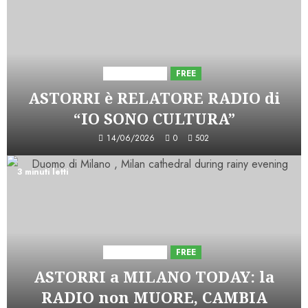
Astorri News
FREE
ASTORRI è RELATORE RADIO di
“IO SONO CULTURA”
14/06/2026
0
502
3 minuti letti
Astorri News
FREE
ASTORRI a MILANO TODAY: la
RADIO non MUORE, CAMBIA