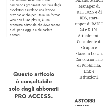
Milano. Station
cambiano i gradimenti con l’età degli
Manager di
ascoltatori e rivelano una lezione
RTL 102.5 e di
preziosa anche per l’Italia: un format
RDS, start-
vero non è una playlist, è una
upper di RADIO
promessa editoriale che deve sapere
24 e R 101.
a chi parla oggi e a chi parlerà
domani.
Attualmente
Consulente di
Gruppi e
Stazioni Locali,
Concessionarie
di Pubblicità,
Enti e
Questo articolo
Istituzioni.
è consultabile
solo dagli abbonati
PRO ACCESS.
ASTORRI