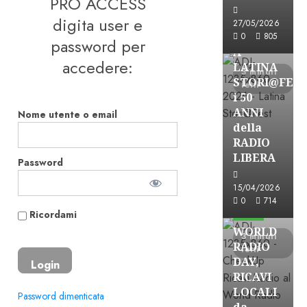
PRO ACCESS
Astorri News
digita user e
27/05/2026
FREE
0
805
password per
A
accedere:
LATINA
3 minuti
STORI@FES
letti
i 50
ANNI
Nome utente o email
della
RADIO
LIBERA
Password
15/04/2026
Astorri News
0
714
FREE
Ricordami
WORLD
3 minuti
RADIO
letti
DAY,
RICAVI
LOCALI
Password dimenticata
da