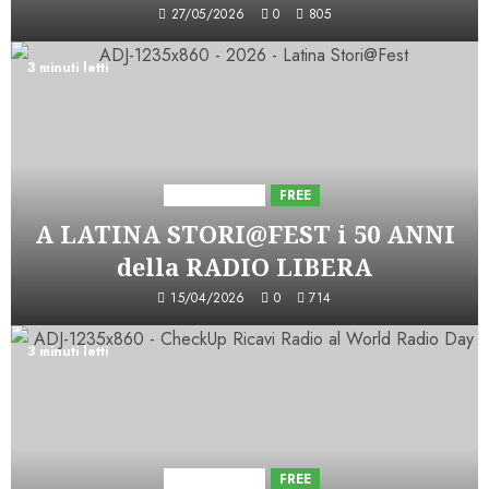
27/05/2026
0
805
3 minuti letti
Astorri News
FREE
A LATINA STORI@FEST i 50 ANNI
della RADIO LIBERA
15/04/2026
0
714
3 minuti letti
Astorri News
FREE