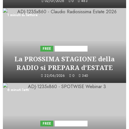
02/07/2026
0
483
1 minuti di lettura
FREE
Iniziative Astorri
La PROSSIMA STAGIONE della
RADIO si PREPARA d’ESTATE
22/06/2026
0
340
6 minuti letti
FREE
Iniziative Astorri