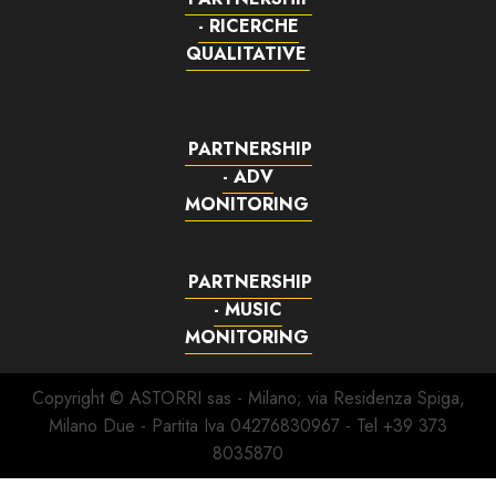
- RICERCHE
QUALITATIVE
PARTNERSHIP
- ADV
MONITORING
PARTNERSHIP
- MUSIC
MONITORING
Copyright © ASTORRI sas - Milano; via Residenza Spiga,
Milano Due - Partita Iva 04276830967 - Tel +39 373
8035870