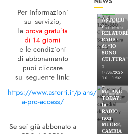
NEWS
Astorri News
Per informazioni
FREE
sul servizio,
ASTORRI
1 minuti
è
di lettura
la
prova gratuita
RELATORE
di 14 giorni
RADIO
di “IO
e le condizioni
SONO
di abbonamento
CULTURA”
Astorri News
puoi cliccare
FREE
14/06/2026
sul seguente link:
ASTORRI
0
502
a
https://www.astorri.it/plans/iscrizione-
MILANO
3 minuti
TODAY:
a-pro-access/
letti
la
RADIO
non
Se sei già abbonato a
MUORE,
CAMBIA