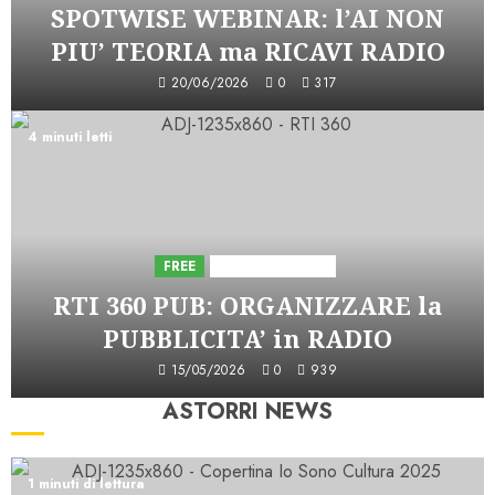
SPOTWISE WEBINAR: l’AI NON
PIU’ TEORIA ma RICAVI RADIO
20/06/2026
0
317
4 minuti letti
FREE
Iniziative Astorri
RTI 360 PUB: ORGANIZZARE la
PUBBLICITA’ in RADIO
15/05/2026
0
939
ASTORRI NEWS
1 minuti di lettura