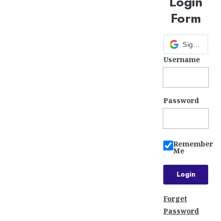
Login
Form
Sign in with Google
Username
Password
Remember
Me
Forget
Password