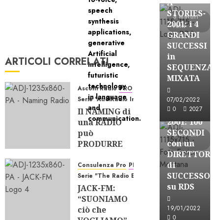
A-
STORIES-
3 minuti
2001: i 4
letti
GRANDI
SUCCESSI
in
ARTICOLI CORRELATI
A-Stories
SEQUENZA
Formazione Rad
MIXATA
FREE
Ascolti Radio
PRO
Serie "AudiRadio Insights"
A-
07/02/2022
0
2027
STORIES-
Il NAMING di
2001: 100
una RADIO
SECONDI
può
3 minuti
con un
PRODURRE
letti
DIRETTORE
ASCOLTO?
di
Consulenza Pro
PRO
07/08/2026
SUCCESSO
Serie "The Radio Bank"
0
97
su RDS
JACK-FM:
“SUONIAMO
19/01/2022
ciò che
0