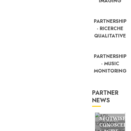
IMAGING
PARTNERSHIP
- RICERCHE
QUALITATIVE
PARTNERSHIP
- MUSIC
MONITORING
PARTNER
NEWS
FREE
Partnership
SPOTWISE:
3 minuti
CONOSCERE
letti