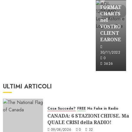
le
FORMAT
3 minuti
CHARTS
letti
nel
VOSTRO
CLIENT
EARONE
30/11/2022
0
3626
ULTIMI ARTICOLI
Cosa Succede?
FREE
No Fake in Radio
CANADA: 6 STAZIONI CHIUSE. Ma
QUALE CRISI della RADIO!
09/08/2026
0
32