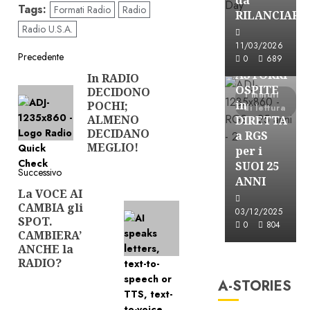
Tags:
Formati Radio
Radio
RILANCIARE
Radio U.S.A.
Astorri News
11/03/2026
Navigazione
Precedente
FREE
0
689
ASTORRI
In RADIO
Articolo
articolo
OSPITE
DECIDONO
precedente:
1 minuti
in
POCHI;
di lettura
ALMENO
DIRETTA
DECIDANO
a RGS
MEGLIO!
per i
SUOI 25
Successivo
ANNI
La VOCE AI
Articolo
CAMBIA gli
successivo:
03/12/2025
SPOT.
0
804
CAMBIERA’
ANCHE la
A-Stories
RADIO?
Formazione Rad
A-STORIES
FREE