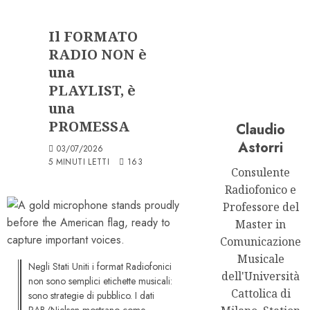
Serie "Format Atlas"
Il FORMATO
RADIO NON è
una
PLAYLIST, è
una
PROMESSA
Claudio
Astorri
03/07/2026
5 MINUTI LETTI
163
Consulente
Radiofonico e
Professore del
Master in
Comunicazione
Musicale
Negli Stati Uniti i format Radiofonici
dell'Università
non sono semplici etichette musicali:
Cattolica di
sono strategie di pubblico. I dati
RAB/Nielsen mostrano come