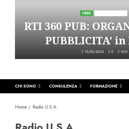
FREE
Iniziative Astorri
RTI 360 PUB: ORGA
PUBBLICITA’ in
15/05/2026
0
920
CHI SONO
CONSULENZA
FORMAZIONE
Home
Radio U.S.A.
Radio U.S.A.