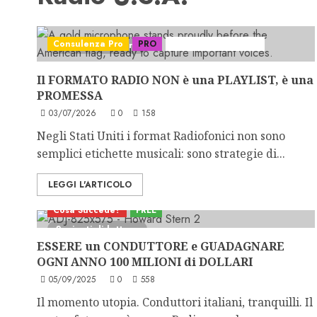
Consulenza Pro
PRO
Serie "Format Atlas"
5 minuti di lettura
Il FORMATO RADIO NON è una PLAYLIST, è una
PROMESSA
03/07/2026
0
158
Negli Stati Uniti i format Radiofonici non sono
semplici etichette musicali: sono strategie di...
LEGGI L'ARTICOLO
Cosa Succede?
FREE
2 minuti di lettura
ESSERE un CONDUTTORE e GUADAGNARE
OGNI ANNO 100 MILIONI di DOLLARI
05/09/2025
0
558
Il momento utopia. Conduttori italiani, tranquilli. Il