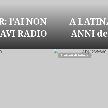
: l’AI NON
A LATIN
CAVI RADIO
ANNI de
3 minuti di lettura