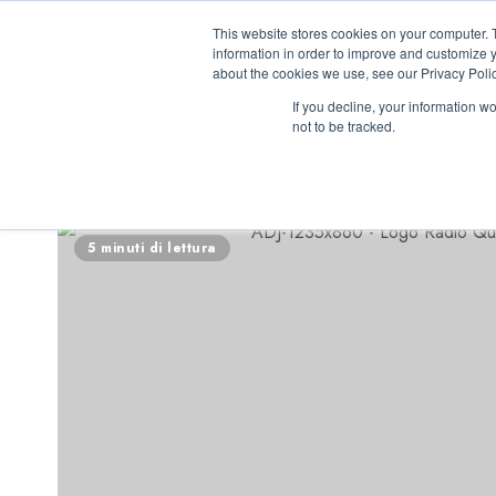
Vai
06/08/2026
23:01:35
This website stores cookies on your computer. 
al
information in order to improve and customize y
contenuto
about the cookies we use, see our Privacy Polic
If you decline, your information w
not to be tracked.
INIZIATIVE ASTO
5 minuti di lettura