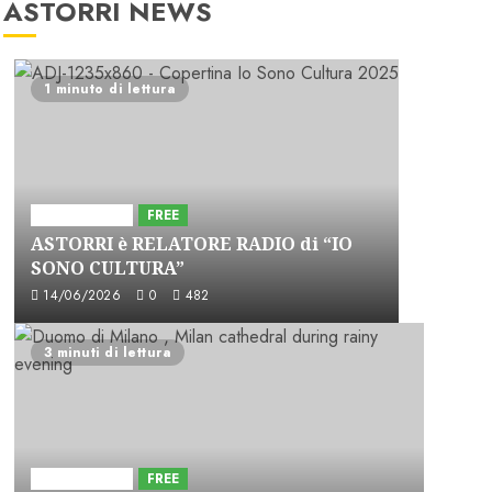
ASTORRI NEWS
1 minuto di lettura
Astorri News
FREE
ASTORRI è RELATORE RADIO di “IO
SONO CULTURA”
14/06/2026
0
482
3 minuti di lettura
Astorri News
FREE