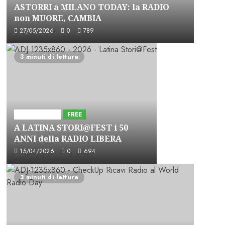
ASTORRI a MILANO TODAY: la RADIO
non MUORE, CAMBIA
27/05/2026
0
789
3 minuti di lettura
Astorri News
FREE
A LATINA STORI@FEST i 50
ANNI della RADIO LIBERA
15/04/2026
0
694
3 minuti di lettura