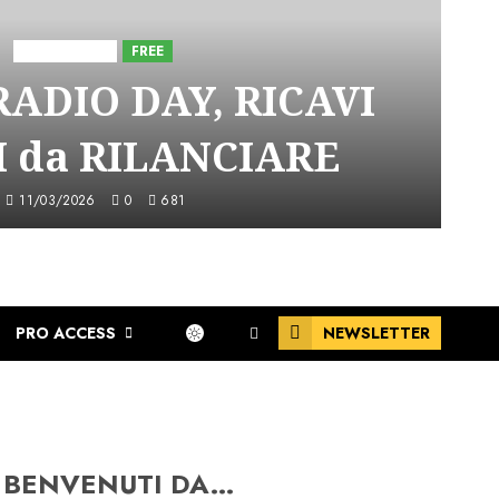
Astorri News
FREE
ADIO DAY, RICAVI
 da RILANCIARE
11/03/2026
0
681
PRO ACCESS
NEWSLETTER
BENVENUTI DA…