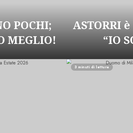
NO POCHI;
ASTORRI è
 MEGLIO!
“IO 
3 minuti di lettura