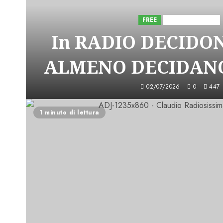
FREE
Iniziative Astorri
In RADIO DECIDO
ALMENO DECIDANO
02/07/2026
0
447
1 minuto di lettura