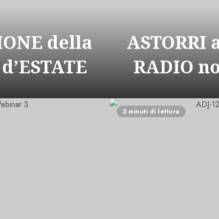
ONE della
ASTORRI 
 d’ESTATE
RADIO n
3 minuti di lettura