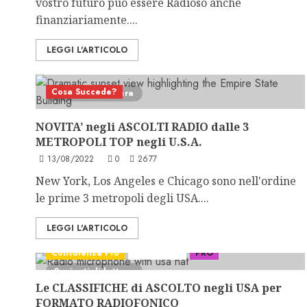
vostro futuro può essere Radioso anche
finanziariamente....
LEGGI L'ARTICOLO
Cosa Succede?
2 minuti di lettura
NOVITA’ negli ASCOLTI RADIO dalle 3
METROPOLI TOP negli U.S.A.
13/08/2022
0
2677
New York, Los Angeles e Chicago sono nell'ordine
le prime 3 metropoli degli USA....
LEGGI L'ARTICOLO
Consulenza Pro
Format Lab
PRO
2 minuti di lettura
Le CLASSIFICHE di ASCOLTO negli USA per
FORMATO RADIOFONICO