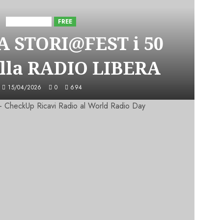
Astorri News
FREE
A STORI@FEST i 50
lla RADIO LIBERA
15/04/2026
0
694