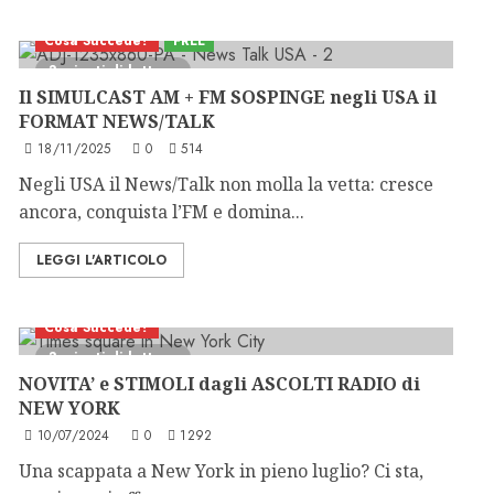
Cosa Succede?
FREE
3 minuti di lettura
Il SIMULCAST AM + FM SOSPINGE negli USA il
FORMAT NEWS/TALK
18/11/2025
0
514
Negli USA il News/Talk non molla la vetta: cresce
ancora, conquista l’FM e domina...
LEGGI L'ARTICOLO
Cosa Succede?
3 minuti di lettura
NOVITA’ e STIMOLI dagli ASCOLTI RADIO di
NEW YORK
10/07/2024
0
1292
Una scappata a New York in pieno luglio? Ci sta,