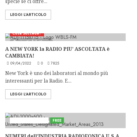
specie se ci offre...
LEGGI L'ARTICOLO
Cosa Succede?
2 minuti di lettura
A NEW YORK la RADIO PIU’ ASCOLTATA è
CAMBIATA!
09/04/2022
0
7825
New York è uno dei laboratori al mondo più
interessanti per la Radio. E...
LEGGI L'ARTICOLO
Formazione Radio
FREE
4 minuti di lettura
NUMERI dell’INDUSTRIA RADIOFONICA U.S.A.