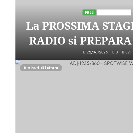
FREE
Iniziative Astorri
La PROSSIMA STAGI
RADIO si PREPARA
22/06/2026
0
321
6 minuti di lettura