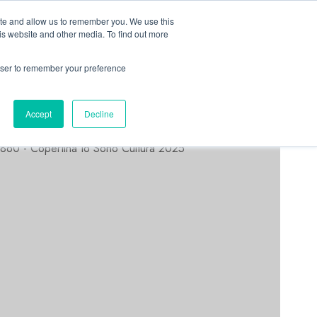
Linkedin
Facebook
X
Telegram
Whatsapp
Mastodon
ite and allow us to remember you. We use this
is website and other media. To find out more
rowser to remember your preference
ASTORRI NEWS
Accept
Decline