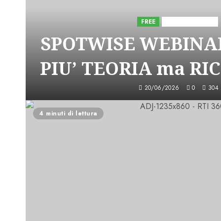
FREE
Iniziative Astorri
SPOTWISE WEBINAR
PIU’ TEORIA ma RI
20/06/2026
0
304
4 minuti di lettura