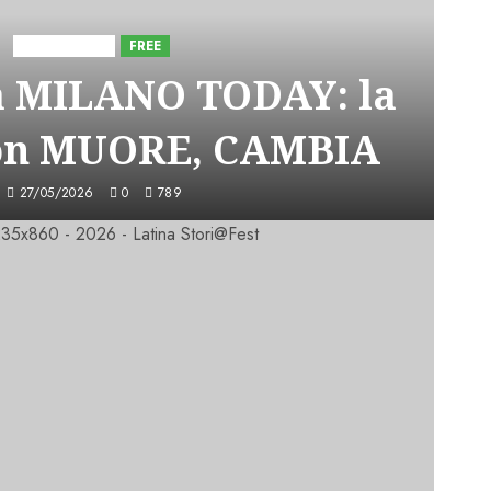
Astorri News
FREE
a MILANO TODAY: la
on MUORE, CAMBIA
27/05/2026
0
789