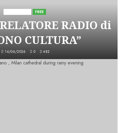
Astorri News
FREE
 RELATORE RADIO di
SONO CULTURA”
14/06/2026
0
482