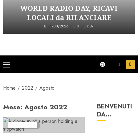
WORLD RADIO DAY, RICAVI
LOCALI da RILANCIARE
11/03/2026
0
687
Menu
principale
Home
2022
Agosto
Mese:
Agosto 2022
BENVENUTI
DA…
Ascolti Radio
2 minuti letti