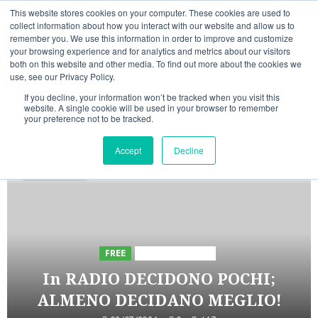
Vai
08/08/2026
01:40:17
This website stores cookies on your computer. These cookies are used to
al
collect information about how you interact with our website and allow us to
Linkedin
Facebook
X
Telegram
Whatsapp
Mastodon
remember you. We use this information in order to improve and customize
contenuto
your browsing experience and for analytics and metrics about our visitors
both on this website and other media. To find out more about the cookies we
use, see our Privacy Policy.
If you decline, your information won’t be tracked when you visit this
website. A single cookie will be used in your browser to remember
your preference not to be tracked.
INIZIATIVE ASTORRI
Accept
Decline
5 minuti letti
FREE
Iniziative Astorri
In RADIO DECIDONO POCHI;
ALMENO DECIDANO MEGLIO!