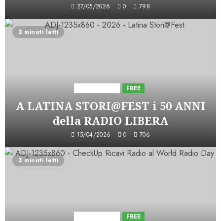
27/05/2026
0
798
3 minuti letti
Astorri News
FREE
A LATINA STORI@FEST i 50 ANNI
della RADIO LIBERA
15/04/2026
0
706
3 minuti letti
Astorri News
FREE