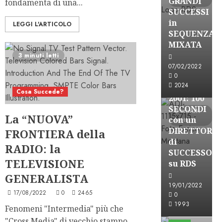
GRANDI
letti
fondamenta di una...
SUCCESSI
in
LEGGI L'ARTICOLO
SEQUENZA
A-Stories
MIXATA
Formazione Rad
3 minuti letti
FREE
07/02/2022
A-
0
2024
STORIES-
Cosa Succede?
2001: 100
SECONDI
3 minuti
La “NUOVA”
con un
letti
DIRETTORE
FRONTIERA della
di
RADIO: la
SUCCESSO
TELEVISIONE
su RDS
GENERALISTA
19/01/2022
17/08/2022
0
2465
0
A-Stories
1993
Fenomeni "Intermedia" più che
Formazione Rad
"Cross Media" di vecchio stampo.