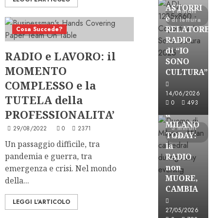
ASTORRI
1 minuti
è
di lettura
RELATORE
Cosa Succede?
4 minuti letti
RADIO
di “IO
RADIO e LAVORO: il
SONO
MOMENTO
CULTURA”
Astorri News
COMPLESSO e la
FREE
14/06/2026
TUTELA della
ASTORRI
0
493
PROFESSIONALITA’
a
MILANO
3 minuti
29/08/2022
0
2371
TODAY:
letti
Un passaggio difficile, tra
la
pandemia e guerra, tra
RADIO
non
emergenza e crisi. Nel mondo
MUORE,
della...
CAMBIA
LEGGI L'ARTICOLO
Astorri News
27/05/2026
FREE