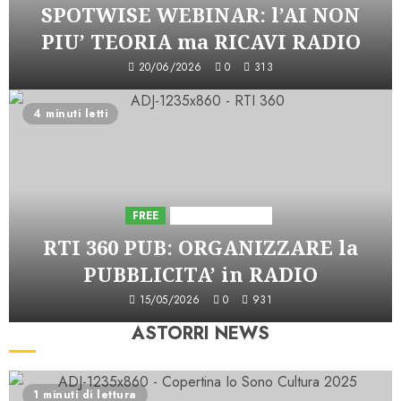
SPOTWISE WEBINAR: l’AI NON
PIU’ TEORIA ma RICAVI RADIO
20/06/2026
0
313
4 minuti letti
FREE
Iniziative Astorri
RTI 360 PUB: ORGANIZZARE la
PUBBLICITA’ in RADIO
15/05/2026
0
931
ASTORRI NEWS
1 minuti di lettura