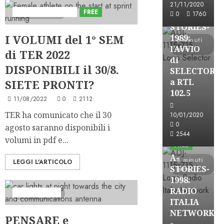
FREE
21/11/2020
Consulenza Radio
FREE
4 minuti letti
0
1760
A-
STORIES-
I VOLUMI del 1° SEM
1989:
6 minuti
l’AVVIO
letti
di TER 2022
di
DISPONIBILI il 30/8.
SELECTOR
a RTL
SIETE PRONTI?
102.5
11/08/2022
0
2112
TER ha comunicato che il 30
10/01/2020
A-Stories
0
agosto saranno disponibili i
Formazione Rad
2544
volumi in pdf e...
FREE
A-
4 minuti
LEGGI L'ARTICOLO
STORIES-
letti
1998:
RADIO
Best Practice
3 minuti letti
ITALIA
A-Stories
NETWORK
PENSARE e
Formazione Rad