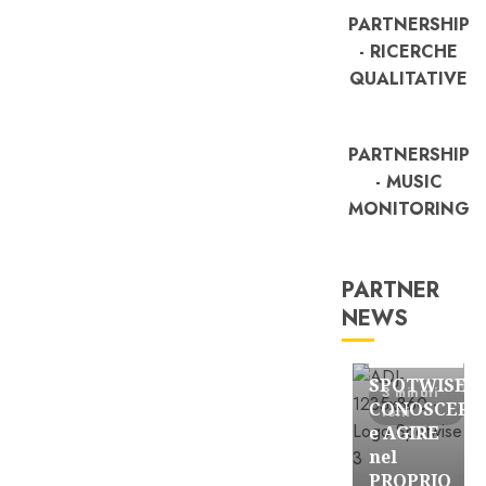
PARTNERSHIP
- RICERCHE
QUALITATIVE
PARTNERSHIP
- MUSIC
MONITORING
PARTNER
NEWS
FREE
Partnership
SPOTWISE:
3 minuti
CONOSCERE
letti
e AGIRE
nel
PROPRIO