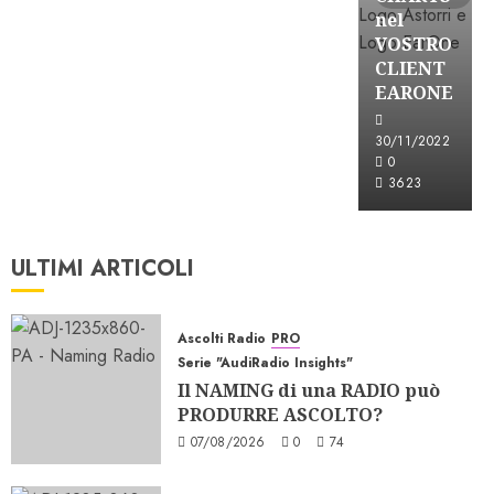
nel
VOSTRO
CLIENT
EARONE
30/11/2022
0
3623
ULTIMI ARTICOLI
Ascolti Radio
PRO
Serie "AudiRadio Insights"
Il NAMING di una RADIO può
PRODURRE ASCOLTO?
07/08/2026
0
74