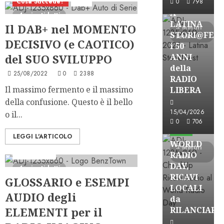
Cosa Succede?
DAB
0
798
A
4 minuti letti
LATINA
Il DAB+ nel MOMENTO
3 minuti
STORI@FES
letti
DECISIVO (e CAOTICO)
i 50
del SUO SVILUPPO
ANNI
della
25/08/2022
0
2388
RADIO
Il massimo fermento e il massimo
LIBERA
della confusione. Questo è il bello
15/04/2026
o il...
Astorri News
0
706
FREE
LEGGI L'ARTICOLO
WORLD
3 minuti
RADIO
Partnership
letti
DAY,
4 minuti letti
RICAVI
GLOSSARIO e ESEMPI
LOCALI
AUDIO degli
da
ELEMENTI per il
RILANCIARE