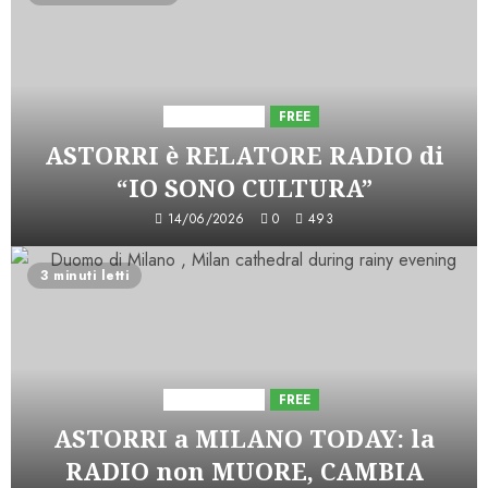
Astorri News
FREE
ASTORRI è RELATORE RADIO di
“IO SONO CULTURA”
14/06/2026
0
493
3 minuti letti
Astorri News
FREE
ASTORRI a MILANO TODAY: la
RADIO non MUORE, CAMBIA