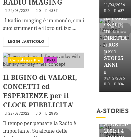
RADIO IMAGING
Astorri News
11/03/2026
FREE
24/08/2022
0
4387
0
687
ASTORRI
Il Radio Imaging è un mondo, con i
OSPITE
1 minuti
suoi strumenti e i loro utilizzi....
in
di lettura
DIRETTA
LEGGI L'ARTICOLO
a RGS
per i
SUOI 25
Consulenza Pro
PRO
4 minuti letti
ANNI
Il BIGINO di VALORI,
03/12/2025
0
804
CONCETTI ed
ESPERIENZE per il
A-Stories
Formazione Rad
CLOCK PUBBLICITA’
A-STORIES
FREE
22/08/2022
0
2895
A-
Il tempo per pensare la Radio è
STORIES-
importante. Su alcune delle
2001: i 4
3 minuti