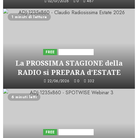
02/07/2026
0
467
1 minuti di lettura
FREE
Iniziative Astorri
La PROSSIMA STAGIONE della
RADIO si PREPARA d’ESTATE
22/06/2026
0
332
6 minuti letti
FREE
Iniziative Astorri