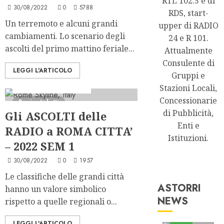
RTL 102.5 e di
30/08/2022
0
5788
RDS, start-
Un terremoto e alcuni grandi
upper di RADIO
cambiamenti. Lo scenario degli
24 e R 101.
ascolti del primo mattino feriale...
Attualmente
Consulente di
LEGGI L'ARTICOLO
Gruppi e
Analisi Escl
Ascolti Radio
Stazioni Locali,
Serie "Le Grandi Città"
Concessionarie
2 minuti letti
di Pubblicità,
Gli ASCOLTI delle
Enti e
RADIO a ROMA CITTA’
Istituzioni.
– 2022 SEM 1
30/08/2022
0
1957
Le classifiche delle grandi città
ASTORRI
hanno un valore simbolico
NEWS
rispetto a quelle regionali o...
Astorri News
FREE
LEGGI L'ARTICOLO