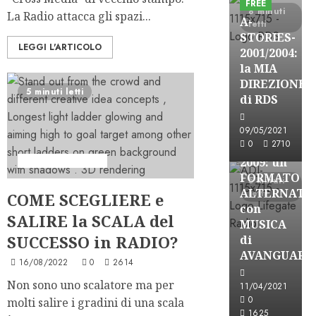
FREE
8 minuti
La Radio attacca gli spazi...
A-
letti
STORIES-
LEGGI L'ARTICOLO
2001/2004:
la MIA
A-Stories
DIREZIONE
5 minuti letti
Formazione Rad
di RDS
FREE
A-
09/05/2021
0
2710
STORIES-
Formazione Radio
2009: un
FORMATO
5 minuti
ALTERNATI
letti
COME SCEGLIERE e
con
SALIRE la SCALA del
MUSICA
SUCCESSO in RADIO?
di
AVANGUARD
16/08/2022
0
2614
A-Stories
Non sono uno scalatore ma per
11/04/2021
Formazione Rad
0
molti salire i gradini di una scala
FREE
1625