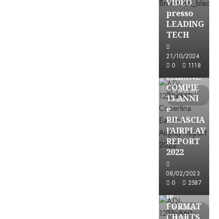
VIDEO
presso
LEADING
TECH
21/10/2024
Partnership
0
1118
EARONE
COMPIE
2 minuti
13 ANNI
letti
e
RILASCIA
l’AIRPLAY
REPORT
2022
Partnership
08/02/2023
0
2587
CONSULTAR
le
FORMAT
3 minuti
CHARTS
letti