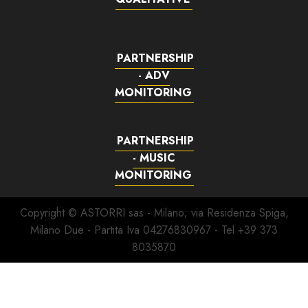
PARTNERSHIP
- ADV
MONITORING
PARTNERSHIP
- MUSIC
MONITORING
Copyright © ASTORRI sas - Milano; via Residenza Spiga,
Milano Due - Partita Iva 04276830967 - Tel +39 373
8035870