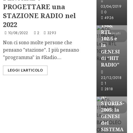
PROGETTARE una
FREE
03/04/2019
A-
0
STAZIONE RADIO nel
4926
STORIES-
2022
1988:
RTL
10/08/2022
2
3293
4 minuti
102.5 e
letti
Non ci sono molte persone che
la
pensano "stazione". I più pensano
GENESI
"programma" in #Radio....
di “HIT
RADIO”
LEGGI L'ARTICOLO
A-Stories
22/12/2018
Formazione Rad
1
FREE
2818
A-
STORIES-
8 minuti
2005: la
letti
GENESI
del
SISTEMA