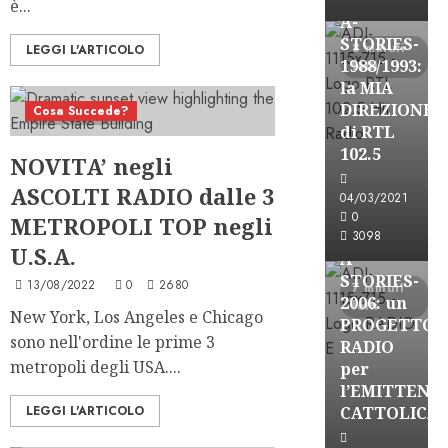
è...
A-
STORIES-
8 minuti
LEGGI L'ARTICOLO
1988/1993:
letti
la MIA
DIREZIONE
Cosa Succede?
2 minuti letti
di RTL
102.5
NOVITA’ negli
A-Stories
ASCOLTI RADIO dalle 3
04/03/2021
Formazione Rad
0
METROPOLI TOP negli
FREE
3098
U.S.A.
A-
STORIES-
13/08/2022
0
2680
7 minuti
2006: un
letti
New York, Los Angeles e Chicago
PROGETTO
sono nell'ordine le prime 3
RADIO
metropoli degli USA....
per
l’EMITTENZ
A-Stories
LEGGI L'ARTICOLO
CATTOLICA
Formazione Rad