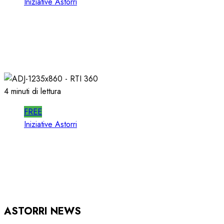
Iniziative Astorri
SPOTWISE WEBINAR: l’AI NON PIU’
TEORIA ma RICAVI RADIO
20/06/2026
0
304
4 minuti di lettura
FREE
Iniziative Astorri
RTI 360 PUB: ORGANIZZARE la
PUBBLICITA’ in RADIO
15/05/2026
0
920
ASTORRI NEWS