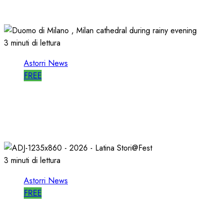
14/06/2026
0
482
3 minuti di lettura
Astorri News
FREE
ASTORRI a MILANO TODAY: la RADIO non
MUORE, CAMBIA
27/05/2026
0
789
3 minuti di lettura
Astorri News
FREE
A LATINA STORI@FEST i 50 ANNI della