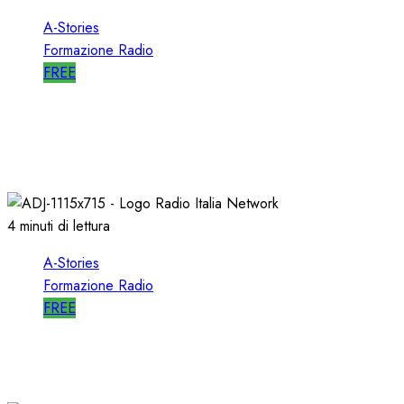
A-Stories
Formazione Radio
FREE
A-STORIES-1989: l’AVVIO di SELECTOR a RTL
102.5
10/01/2020
0
2540
4 minuti di lettura
A-Stories
Formazione Radio
FREE
A-STORIES-1998: RADIO ITALIA NETWORK
03/04/2019
0
4923