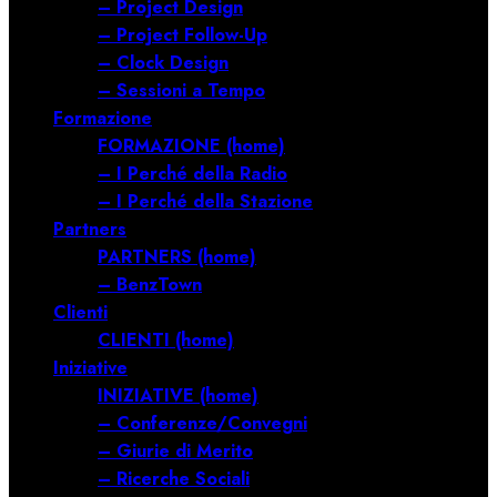
– Project Design
– Project Follow-Up
– Clock Design
– Sessioni a Tempo
Formazione
FORMAZIONE (home)
– I Perché della Radio
– I Perché della Stazione
Partners
PARTNERS (home)
– BenzTown
Clienti
CLIENTI (home)
Iniziative
INIZIATIVE (home)
– Conferenze/Convegni
– Giurie di Merito
– Ricerche Sociali