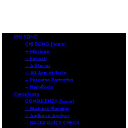
RILANCIARE
11/03/2026
0
681
Menu
CHI SONO
principale
CHI SONO (home)
– Missione
– Formati
– A-Stories
– 40 Anni di Radio
– Percorso Formativo
– Ham-Radio
Consulenza
CONSULENZA (home)
– Business Planning
– Audience Analysis
– RADIO QUICK CHECK