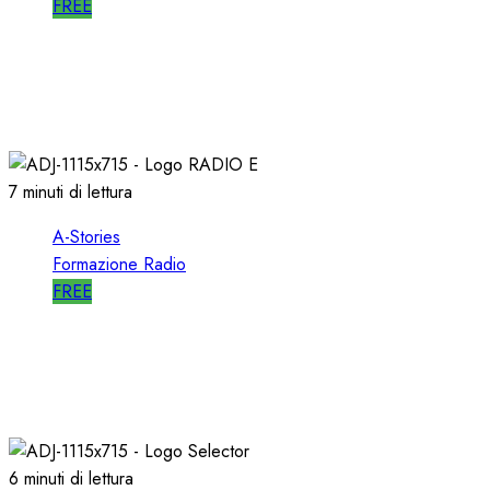
FREE
A-STORIES-1988/1993: la MIA DIREZIONE di
RTL 102.5
04/03/2021
0
3093
7 minuti di lettura
A-Stories
Formazione Radio
FREE
A-STORIES-2006: un PROGETTO RADIO per
l’EMITTENZA CATTOLICA
21/11/2020
0
1752
6 minuti di lettura