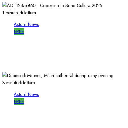
1 minuto di lettura
Astorri News
FREE
ASTORRI è RELATORE RADIO di “IO
SONO CULTURA”
14/06/2026
0
482
3 minuti di lettura
Astorri News
FREE
ASTORRI a MILANO TODAY: la RADIO
non MUORE, CAMBIA