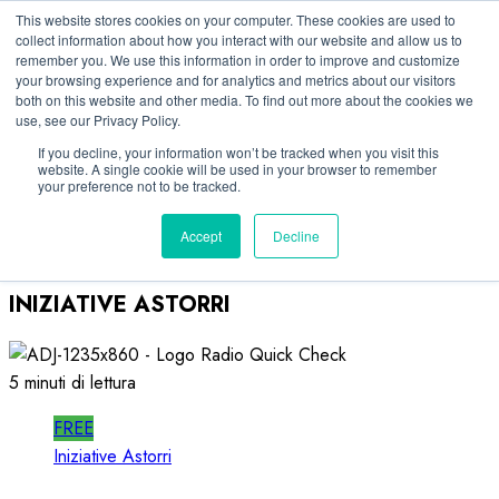
Vai
06/08/2026
This website stores cookies on your computer. These cookies are used to
collect information about how you interact with our website and allow us to
al
remember you. We use this information in order to improve and customize
Linkedin
contenuto
your browsing experience and for analytics and metrics about our visitors
Facebook
both on this website and other media. To find out more about the cookies we
use, see our Privacy Policy.
X
Telegram
If you decline, your information won’t be tracked when you visit this
website. A single cookie will be used in your browser to remember
Whatsapp
your preference not to be tracked.
Mastodon
Accept
Decline
INIZIATIVE ASTORRI
5 minuti di lettura
FREE
Iniziative Astorri