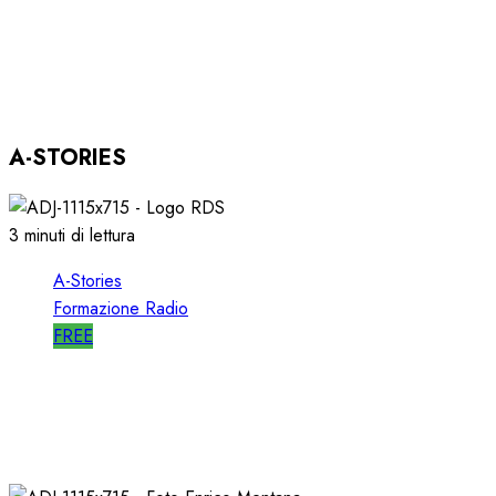
ASTORRI OSPITE in DIRETTA a RGS per i
SUOI 25 ANNI
03/12/2025
0
801
A-STORIES
3 minuti di lettura
A-Stories
Formazione Radio
FREE
A-STORIES-2001: i 4 GRANDI SUCCESSI in
SEQUENZA MIXATA
07/02/2022
0
2020