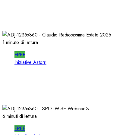
In RADIO DECIDONO POCHI; ALMENO
DECIDANO MEGLIO!
02/07/2026
0
447
1 minuto di lettura
FREE
Iniziative Astorri
La PROSSIMA STAGIONE della RADIO si
PREPARA d’ESTATE
22/06/2026
0
321
6 minuti di lettura
FREE