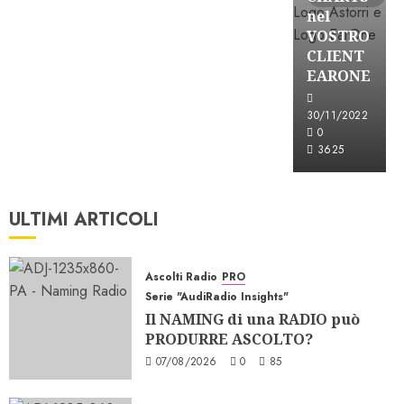
nel
VOSTRO
CLIENT
EARONE
30/11/2022
0
3625
ULTIMI ARTICOLI
Ascolti Radio
PRO
Serie "AudiRadio Insights"
Il NAMING di una RADIO può
PRODURRE ASCOLTO?
07/08/2026
0
85