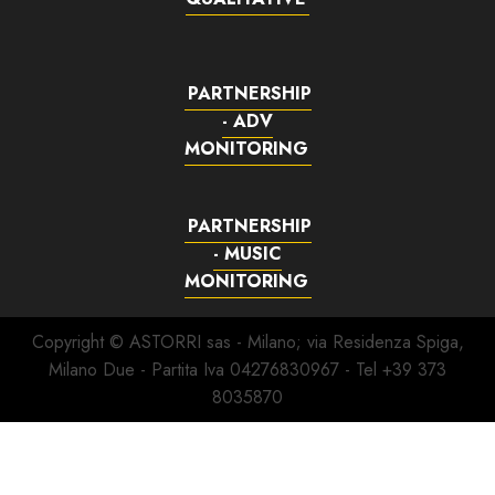
PARTNERSHIP
- ADV
MONITORING
PARTNERSHIP
- MUSIC
MONITORING
Copyright © ASTORRI sas - Milano; via Residenza Spiga,
Milano Due - Partita Iva 04276830967 - Tel +39 373
8035870