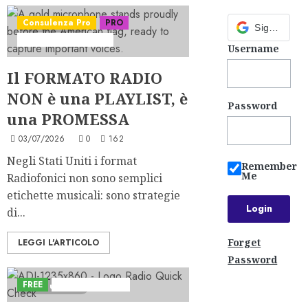
Consulenza Pro
PRO
5 minuti letti
Sign in with Google
Serie "Format Atlas"
Username
Il FORMATO RADIO
NON è una PLAYLIST, è
Password
una PROMESSA
03/07/2026
0
162
Negli Stati Uniti i format
Remember
Me
Radiofonici non sono semplici
etichette musicali: sono strategie
di...
Forget
LEGGI L'ARTICOLO
Password
FREE
Iniziative Astorri
5 minuti letti