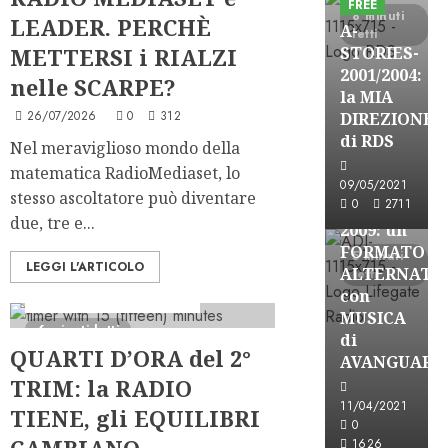
FREE
8 minuti
LEADER. PERCHÈ
A-
letti
METTERSI i RIALZI
STORIES-
2001/2004:
nelle SCARPE?
la MIA
A-Stories
26/07/2026
0
312
DIREZIONE
Formazione Rad
di RDS
Nel meraviglioso mondo della
FREE
matematica RadioMediaset, lo
A-
09/05/2021
stesso ascoltatore può diventare
0
2711
STORIES-
due, tre e...
2009: un
FORMATO
5 minuti
LEGGI L'ARTICOLO
ALTERNATI
letti
Ascolti Radio
PRO
con
Serie "AudiRadio Insights"
MUSICA
6 minuti letti
di
QUARTI D’ORA del 2°
AVANGUARD
TRIM: la RADIO
11/04/2021
TIENE, gli EQUILIBRI
A-Stories
0
Formazione Rad
CAMBIANO
1626