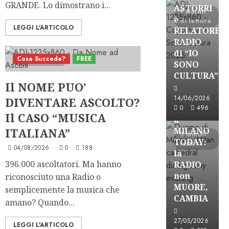
GRANDE. Lo dimostrano i...
ASTORRI
1 minuti
è
di lettura
LEGGI L'ARTICOLO
RELATORE
RADIO
di “IO
Cosa Succede?
FREE
6 minuti letti
SONO
CULTURA”
Astorri News
Il NOME PUO’
FREE
14/06/2026
DIVENTARE ASCOLTO?
ASTORRI
0
496
Il CASO “MUSICA
a
ITALIANA”
MILANO
3 minuti
TODAY:
letti
04/08/2026
0
188
la
396.000 ascoltatori. Ma hanno
RADIO
non
riconosciuto una Radio o
MUORE,
semplicemente la musica che
CAMBIA
amano? Quando...
Astorri News
27/05/2026
LEGGI L'ARTICOLO
FREE