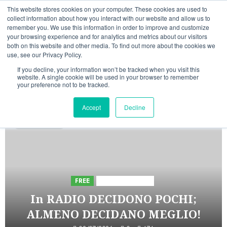
Vai
08/08/2026
19:51:44
This website stores cookies on your computer. These cookies are used to
al
collect information about how you interact with our website and allow us to
Linkedin
Facebook
X
Telegram
Whatsapp
Mastodon
remember you. We use this information in order to improve and customize
contenuto
your browsing experience and for analytics and metrics about our visitors
both on this website and other media. To find out more about the cookies we
use, see our Privacy Policy.
If you decline, your information won’t be tracked when you visit this
website. A single cookie will be used in your browser to remember
your preference not to be tracked.
INIZIATIVE ASTORRI
Accept
Decline
5 minuti letti
FREE
Iniziative Astorri
In RADIO DECIDONO POCHI;
ALMENO DECIDANO MEGLIO!