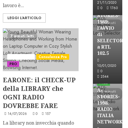
FREE
21/11/2020
lavoro è...
0
1760
A-
STORIES-
LEGGI L'ARTICOLO
1989:
6 minuti
l’AVVIO
letti
di
7 minuti letti
SELECTOR
a RTL
102.5
Best Practice
Consulenza Pro
PRO
10/01/2020
A-Stories
0
Formazione Rad
2544
EARONE: il CHECK-UP
FREE
della LIBRARY che
A-
4 minuti
OGNI RADIO
STORIES-
letti
1998:
DOVREBBE FARE
RADIO
14/07/2026
0
157
ITALIA
A-Stories
NETWORK
La library non invecchia quando
Formazione Rad