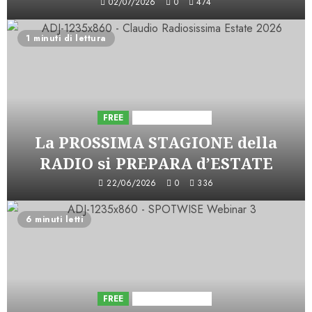
02/07/2026
0
474
1 minuti di lettura
FREE
Iniziative Astorri
La PROSSIMA STAGIONE della
RADIO si PREPARA d’ESTATE
22/06/2026
0
336
6 minuti letti
FREE
Iniziative Astorri