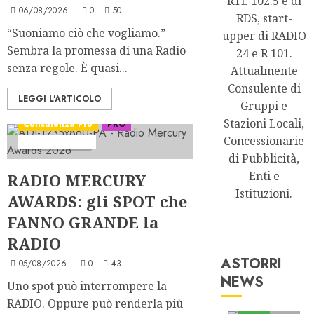
RTL 102.5 e di
06/08/2026
0
50
RDS, start-
“Suoniamo ciò che vogliamo.”
upper di RADIO
Sembra la promessa di una Radio
24 e R 101.
senza regole. È quasi...
Attualmente
Consulente di
LEGGI L'ARTICOLO
Gruppi e
Stazioni Locali,
Consulenza Pro
PRO
Concessionarie
Serie "ADVoice"
11 minuti letti
di Pubblicità,
Enti e
RADIO MERCURY
Istituzioni.
AWARDS: gli SPOT che
FANNO GRANDE la
RADIO
ASTORRI
05/08/2026
0
43
NEWS
Uno spot può interrompere la
Astorri News
RADIO. Oppure può renderla più
FREE