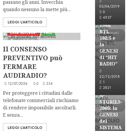
passano gli anni. Invecchia
FREE
03/04/2019
quando nessuno la mette più...
A-
0
4927
STORIES-
LEGGI L'ARTICOLO
1988:
RTL
Cosa Succede?
FREE
4 minuti
102.5 e
letti
7 minuti letti
la
Il CONSENSO
GENESI
PREVENTIVO può
di “HIT
RADIO”
FERMARE
A-Stories
AUDIRADIO?
22/12/2018
Formazione Rad
1
12/07/2026
0
234
FREE
2821
Per proteggere i cittadini dalle
A-
telefonate commerciali rischiamo
STORIES-
8 minuti
di rendere impossibile ascoltarli.
2005: la
letti
GENESI
E senza...
del
SISTEMA
LEGGI L'ARTICOLO