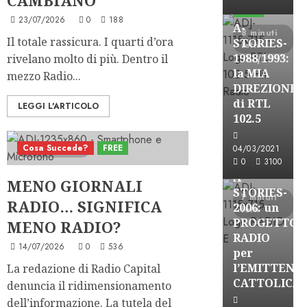
FREE
23/07/2026
0
188
A-
8 minuti
Il totale rassicura. I quarti d’ora
STORIES-
letti
1988/1993:
rivelano molto di più. Dentro il
la MIA
mezzo Radio...
DIREZIONE
di RTL
LEGGI L'ARTICOLO
102.5
A-Stories
Formazione Rad
Cosa Succede?
FREE
04/03/2021
8 minuti letti
FREE
0
3100
A-
MENO GIORNALI
STORIES-
7 minuti
RADIO… SIGNIFICA
2006: un
letti
PROGETTO
MENO RADIO?
RADIO
14/07/2026
0
536
per
l’EMITTENZ
La redazione di Radio Capital
A-Stories
CATTOLICA
denuncia il ridimensionamento
Formazione Rad
dell’informazione. La tutela del