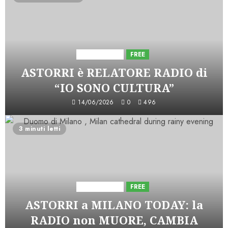
Astorri News
FREE
ASTORRI è RELATORE RADIO di
“IO SONO CULTURA”
14/06/2026
0
496
3 minuti letti
Astorri News
FREE
ASTORRI a MILANO TODAY: la
RADIO non MUORE, CAMBIA