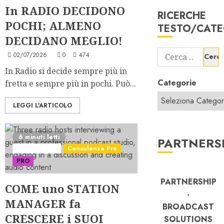
In RADIO DECIDONO
RICERCHE
POCHI; ALMENO
TESTO/CATE
DECIDANO MEGLIO!
Ricerca
02/07/2026
0
474
per:
In Radio si decide sempre più in
Categorie
fretta e sempre più in pochi. Può...
LEGGI L'ARTICOLO
6 minuti letti
PARTNERS
Best Practice
Consulenza Pro
PRO
PARTNERSHIP
COME uno STATION
-
MANAGER fa
BROADCAST
CRESCERE i SUOI
SOLUTIONS