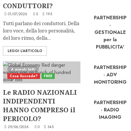
CONDUTTORI?
01/07/2026
0
195
PARTNERSHIP
Tutti parlano dei conduttori. Della
-
loro voce, della loro personalità,
GESTIONALE
del loro ritmo, della...
per la
PUBBLICITA'
LEGGI L'ARTICOLO
PARTNERSHIP
4 minuti letti
- ADV
Cosa Succede?
FREE
MONITORING
Le RADIO NAZIONALI
INDIPENDENTI
PARTNERSHIP
HANNO COMPRESO il
- RADIO
IMAGING
PERICOLO?
29/06/2026
0
345