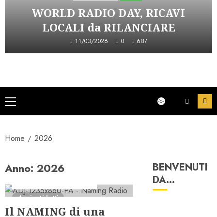
WORLD RADIO DAY, RICAVI
LOCALI da RILANCIARE
11/03/2026
0
687
Menu
principale
Home
2026
Anno:
2026
BENVENUTI
Ascolti Radio
PRO
DA…
Serie "AudiRadio Insights"
4 minuti letti
Il NAMING di una