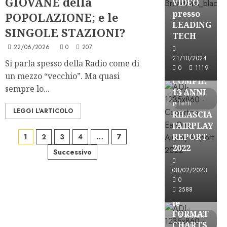
GIOVANE della
VIDEO
presso
POPOLAZIONE; e le
LEADING
SINGOLE STAZIONI?
TECH
22/06/2026
0
207
Partnership
21/10/2024
Si parla spesso della Radio come di
0
1119
EARONE
un mezzo “vecchio”. Ma quasi
COMPIE
sempre lo...
13 ANNI
2 minuti
e
letti
LEGGI L'ARTICOLO
RILASCIA
l’AIRPLAY
Paginazione
REPORT
1
2
3
4
…
7
2022
Successivo
degli
08/02/2023
articoli
Partnership
0
2588
CONSULTAR
le
FORMAT
3 minuti
CHARTS
letti