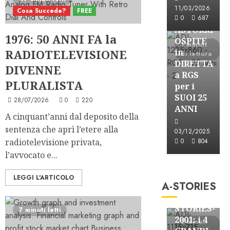
Astorri News
11/03/2026
Cosa Succede?
FREE
FREE
0
687
ASTORRI
1976: 50 ANNI FA la
OSPITE
1 minuti
RADIOTELEVISIONE
in
di lettura
DIRETTA
DIVENNE
a RGS
PLURALISTA
per i
SUOI 25
28/07/2026
0
220
ANNI
A cinquant’anni dal deposito della
sentenza che aprì l’etere alla
03/12/2025
radiotelevisione privata,
0
804
l’avvocato e...
A-Stories
Formazione Rad
LEGGI L'ARTICOLO
A-STORIES
FREE
A-
STORIES-
7 minuti letti
2001: i 4
3 minuti