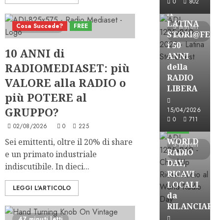
0
802
A
LATINA
Cosa Succede?
FREE
7 minuti letti
3 minuti
STORI@FES
letti
i 50
10 ANNI di
ANNI
RADIOMEDIASET: più
della
RADIO
VALORE alla RADIO o
LIBERA
più POTERE al
GRUPPO?
15/04/2026
Astorri News
0
711
02/08/2026
0
225
FREE
WORLD
Sei emittenti, oltre il 20% di share
3 minuti
RADIO
e un primato industriale
letti
DAY,
indiscutibile. In dieci...
RICAVI
LOCALI
LEGGI L'ARTICOLO
da
RILANCIARE
47 minuti letti