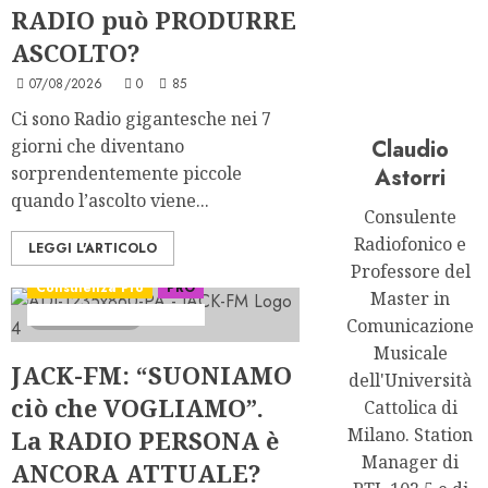
RADIO può PRODURRE
ASCOLTO?
07/08/2026
0
85
Ci sono Radio gigantesche nei 7
giorni che diventano
Claudio
sorprendentemente piccole
Astorri
quando l’ascolto viene...
Consulente
Radiofonico e
LEGGI L'ARTICOLO
Professore del
Consulenza Pro
PRO
Master in
Serie "The Radio Bank"
8 minuti letti
Comunicazione
Musicale
JACK-FM: “SUONIAMO
dell'Università
ciò che VOGLIAMO”.
Cattolica di
Milano. Station
La RADIO PERSONA è
Manager di
ANCORA ATTUALE?