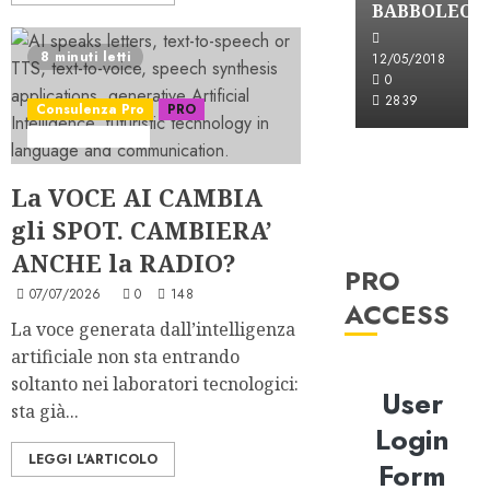
BABBOLEO
8 minuti letti
12/05/2018
0
2839
Consulenza Pro
PRO
Serie "ADVoice"
La VOCE AI CAMBIA
gli SPOT. CAMBIERA’
ANCHE la RADIO?
PRO
07/07/2026
0
148
ACCESS
La voce generata dall’intelligenza
artificiale non sta entrando
soltanto nei laboratori tecnologici:
User
sta già...
Login
LEGGI L'ARTICOLO
Form