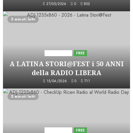
27/05/2026
0
802
3 minuti letti
Astorri News
FREE
A LATINA STORI@FEST i 50 ANNI
della RADIO LIBERA
15/04/2026
0
711
3 minuti letti
Astorri News
FREE