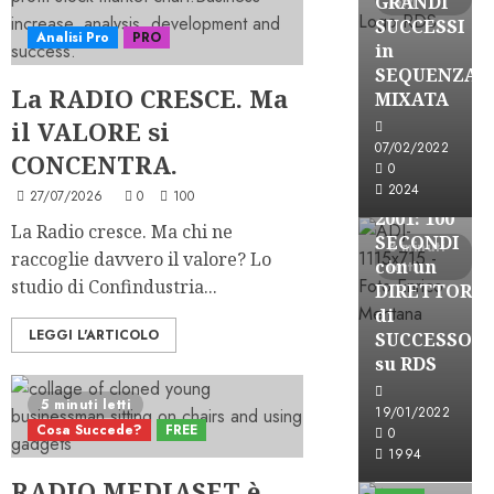
GRANDI
letti
SUCCESSI
Analisi Pro
PRO
in
SEQUENZA
A-Stories
La RADIO CRESCE. Ma
MIXATA
Formazione Rad
il VALORE si
FREE
07/02/2022
CONCENTRA.
A-
0
2024
STORIES-
27/07/2026
0
100
2001: 100
La Radio cresce. Ma chi ne
SECONDI
3 minuti
raccoglie davvero il valore? Lo
con un
letti
studio di Confindustria...
DIRETTORE
di
LEGGI L'ARTICOLO
SUCCESSO
su RDS
5 minuti letti
19/01/2022
Cosa Succede?
FREE
0
A-Stories
1994
Formazione Rad
RADIO MEDIASET è