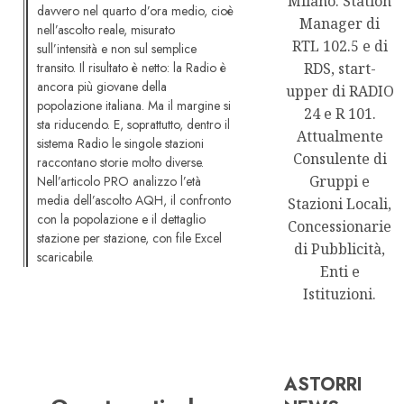
Milano. Station
davvero nel quarto d’ora medio, cioè
Manager di
nell’ascolto reale, misurato
RTL 102.5 e di
sull’intensità e non sul semplice
transito. Il risultato è netto: la Radio è
RDS, start-
ancora più giovane della
upper di RADIO
popolazione italiana. Ma il margine si
24 e R 101.
sta riducendo. E, soprattutto, dentro il
Attualmente
sistema Radio le singole stazioni
Consulente di
raccontano storie molto diverse.
Gruppi e
Nell’articolo PRO analizzo l’età
media dell’ascolto AQH, il confronto
Stazioni Locali,
con la popolazione e il dettaglio
Concessionarie
stazione per stazione, con file Excel
di Pubblicità,
scaricabile.
Enti e
Istituzioni.
ASTORRI