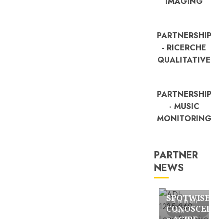
IMAGING
PARTNERSHIP
- RICERCHE
QUALITATIVE
PARTNERSHIP
- MUSIC
MONITORING
PARTNER
NEWS
FREE
Partnership
SPOTWISE:
3 minuti
CONOSCERE
letti