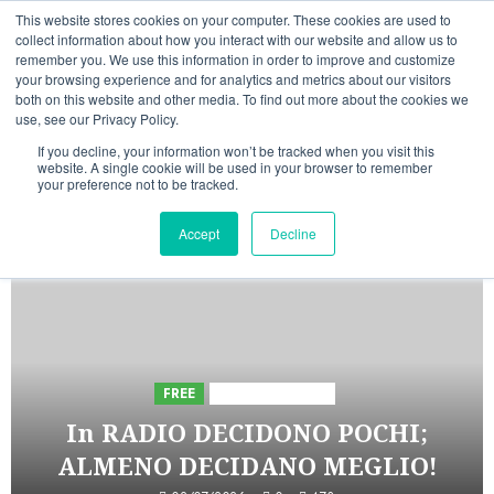
Vai
08/08/2026
16:08:43
This website stores cookies on your computer. These cookies are used to
al
collect information about how you interact with our website and allow us to
Linkedin
Facebook
X
Telegram
Whatsapp
Mastodon
remember you. We use this information in order to improve and customize
contenuto
your browsing experience and for analytics and metrics about our visitors
both on this website and other media. To find out more about the cookies we
use, see our Privacy Policy.
If you decline, your information won’t be tracked when you visit this
website. A single cookie will be used in your browser to remember
your preference not to be tracked.
INIZIATIVE ASTORRI
Accept
Decline
5 minuti letti
FREE
Iniziative Astorri
In RADIO DECIDONO POCHI;
ALMENO DECIDANO MEGLIO!