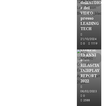
dell’AUDIO
letti
e del
VIDEO
presso
LEADING
TECH
Partnership
21/10/2024
0
1119
EARONE
COMPIE
13 ANNI
2 minuti
e
letti
RILASCIA
l’AIRPLAY
REPORT
2022
08/02/2023
Partnership
0
2588
CONSULTAR