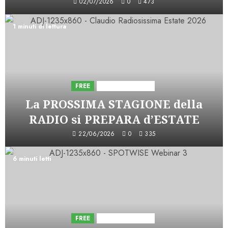
02/07/2026
0
473
1 minuti di lettura
FREE
Iniziative Astorri
La PROSSIMA STAGIONE della
RADIO si PREPARA d’ESTATE
22/06/2026
0
335
6 minuti letti
FREE
Iniziative Astorri