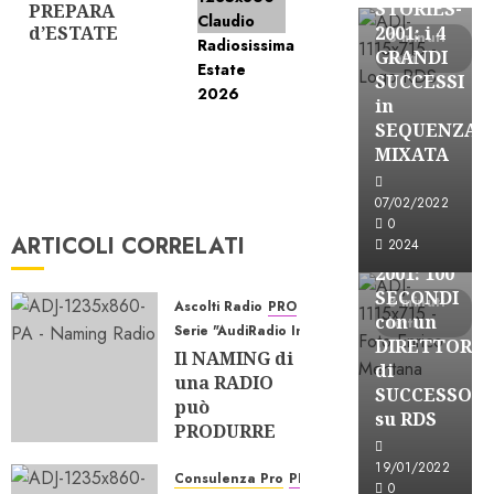
STORIES-
PREPARA
d’ESTATE
2001: i 4
3 minuti
GRANDI
letti
SUCCESSI
in
SEQUENZA
A-Stories
MIXATA
Formazione Rad
FREE
07/02/2022
A-
0
ARTICOLI CORRELATI
2024
STORIES-
2001: 100
SECONDI
3 minuti
Ascolti Radio
PRO
con un
letti
Serie "AudiRadio Insights"
DIRETTORE
Il NAMING di
di
una RADIO
SUCCESSO
può
su RDS
PRODURRE
ASCOLTO?
19/01/2022
Consulenza Pro
PRO
07/08/2026
0