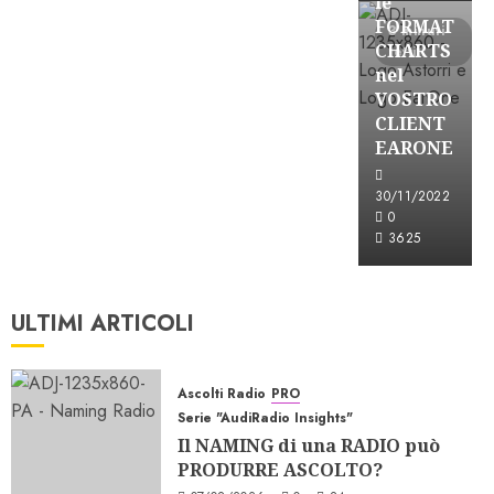
le
FORMAT
3 minuti
CHARTS
letti
nel
VOSTRO
CLIENT
EARONE
30/11/2022
0
3625
ULTIMI ARTICOLI
Ascolti Radio
PRO
Serie "AudiRadio Insights"
Il NAMING di una RADIO può
PRODURRE ASCOLTO?