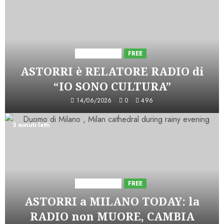
Astorri News
FREE
ASTORRI è RELATORE RADIO di
“IO SONO CULTURA”
14/06/2026
0
496
3 minuti letti
Astorri News
FREE
ASTORRI a MILANO TODAY: la
RADIO non MUORE, CAMBIA