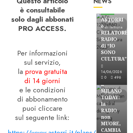
Questo articolo
NEWS
Astorri News
è consultabile
FREE
solo dagli abbonati
ASTORRI
1 minuti
è
PRO ACCESS.
di lettura
RELATORE
RADIO
di “IO
Per informazioni
SONO
CULTURA”
sul servizio,
Astorri News
la
prova gratuita
FREE
14/06/2026
ASTORRI
0
496
di 14 giorni
a
e le condizioni
MILANO
3 minuti
di abbonamento
TODAY:
letti
la
puoi cliccare
RADIO
sul seguente link:
non
MUORE,
CAMBIA
https://www.astorri.it/plans/iscrizione-