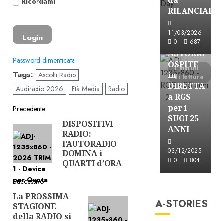
Ricordami
RILANCIARE
Astorri News
11/03/2026
FREE
0
687
ASTORRI
Password dimenticata
OSPITE
1 minuti
Tags:
in
Ascolti Radio
di lettura
DIRETTA
Audiradio 2026
Età Media
Radio
a RGS
Navigazione
per i
Precedente
SUOI 25
DISPOSITIVI
Articolo
articolo
ANNI
RADIO:
precedente:
l’AUTORADIO
03/12/2025
DOMINA i
0
804
QUARTI d’ORA
A-Stories
Successivo
Formazione Rad
La PROSSIMA
Articolo
A-STORIES
FREE
STAGIONE
successivo:
A-
della RADIO si