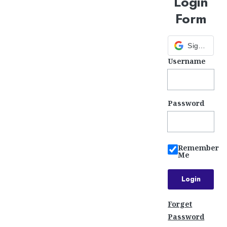
Login
Form
Sign in with Google
Username
Password
Remember
Me
Forget
Password