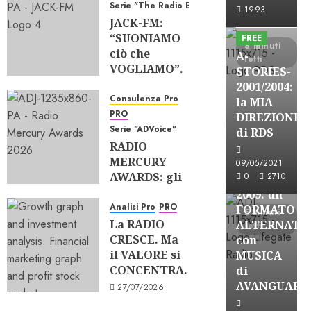
A-Stories
Serie "The Radio Bank"
0
84
1993
Formazione Rad
JACK-FM:
“SUONIAMO
FREE
8 minuti
ciò che
A-
letti
VOGLIAMO”.
STORIES-
La RADIO
2001/2004:
PERSONA è
Consulenza Pro
la MIA
A-Stories
ANCORA
PRO
DIREZIONE
ATTUALE?
Formazione Rad
Serie "ADVoice"
di RDS
RADIO
FREE
06/08/2026
MERCURY
0
49
A-
09/05/2021
AWARDS: gli
0
2710
STORIES-
SPOT che
2009: un
FANNO
Analisi Pro
PRO
FORMATO
5 minuti
GRANDE la
La RADIO
ALTERNATI
letti
RADIO
CRESCE. Ma
con
il VALORE si
MUSICA
05/08/2026
CONCENTRA.
0
43
di
AVANGUARD
27/07/2026
0
99