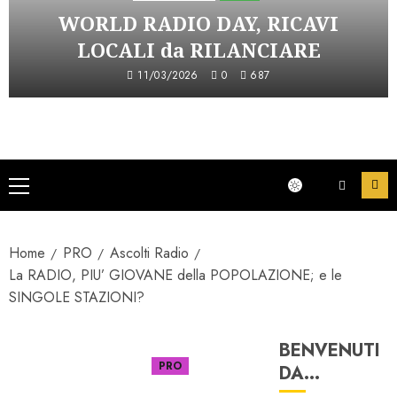
WORLD RADIO DAY, RICAVI
LOCALI da RILANCIARE
11/03/2026
0
687
Menu
principale
Home
PRO
Ascolti Radio
La RADIO, PIU’ GIOVANE della POPOLAZIONE; e le
SINGOLE STAZIONI?
BENVENUTI
Ascolti Radio
PRO
DA…
Serie "AudiRadio Insights"