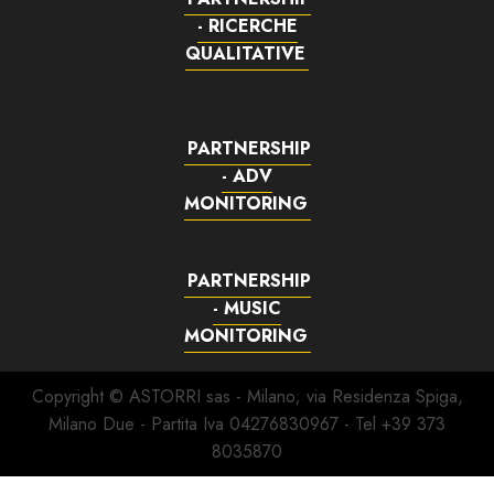
- RICERCHE
QUALITATIVE
PARTNERSHIP
- ADV
MONITORING
PARTNERSHIP
- MUSIC
MONITORING
Copyright © ASTORRI sas - Milano; via Residenza Spiga,
Milano Due - Partita Iva 04276830967 - Tel +39 373
8035870