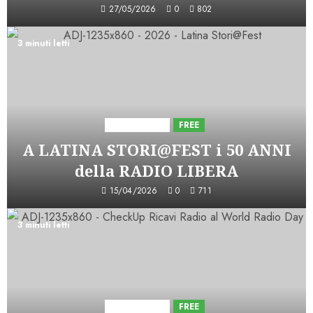
27/05/2026
0
802
3 minuti letti
Astorri News
FREE
A LATINA STORI@FEST i 50 ANNI
della RADIO LIBERA
15/04/2026
0
711
3 minuti letti
Astorri News
FREE