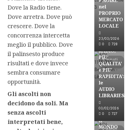
e AGIRE
Dove la Radio tiene.
nel
PROPRIO
Dove arretra. Dove può
MERCATO
FREE
crescere. Dove la
LOCALE
Partnership
concorrenza intercetta
Per la
23/03/2026
meglio il pubblico. Dove
PRODUZION
0
728
RADIO,
il palinsesto produce
PIU’
4 minuti
risultati e dove invece
QUALITA’
letti
e PIU’
sembra consumare
RAPIDITA’:
opportunità.
le
AUDIO
Gli ascolti non
Partnership
LIBRARIES
VISION
decidono da soli. Ma
BROADCAST
03/02/2026
senza ascolti
ESPLORARE
0
727
il
interpretati bene,
MONDO
2 minuti