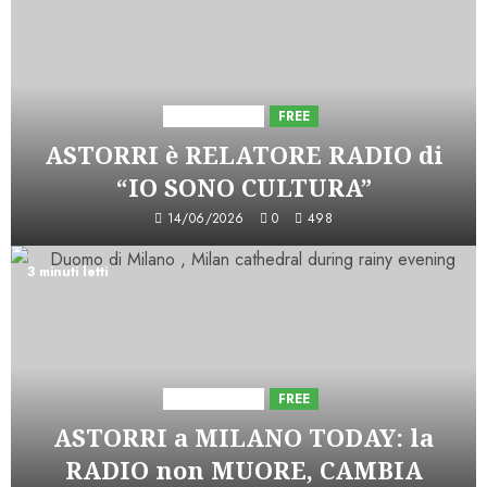
Astorri News
FREE
ASTORRI è RELATORE RADIO di
“IO SONO CULTURA”
14/06/2026
0
498
3 minuti letti
Astorri News
FREE
ASTORRI a MILANO TODAY: la
RADIO non MUORE, CAMBIA