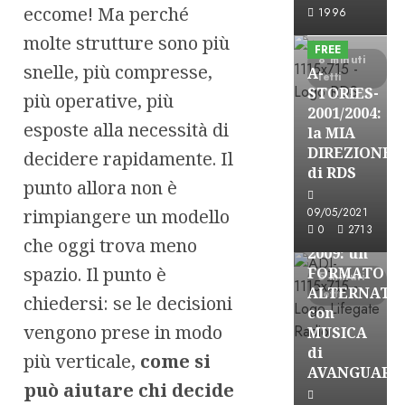
A-Stories
eccome! Ma perché
1996
Formazione Rad
molte strutture sono più
FREE
8 minuti
snelle, più compresse,
A-
letti
STORIES-
più operative, più
2001/2004:
esposte alla necessità di
la MIA
A-Stories
DIREZIONE
decidere rapidamente. Il
Formazione Rad
di RDS
punto allora non è
FREE
A-
rimpiangere un modello
09/05/2021
0
2713
STORIES-
che oggi trova meno
2009: un
spazio. Il punto è
FORMATO
5 minuti
ALTERNATI
letti
chiedersi: se le decisioni
con
vengono prese in modo
MUSICA
di
più verticale,
come si
AVANGUARD
può aiutare chi decide