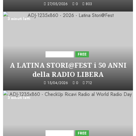
27/05/2026
0
803
3 minuti letti
Astorri News
FREE
A LATINA STORI@FEST i 50 ANNI
della RADIO LIBERA
15/04/2026
0
712
3 minuti letti
Astorri News
FREE