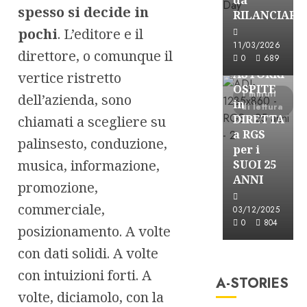
spesso si decide in
RILANCIARE
pochi
. L’editore e il
Astorri News
11/03/2026
direttore, o comunque il
FREE
0
689
ASTORRI
vertice ristretto
OSPITE
1 minuti
dell’azienda, sono
in
di lettura
DIRETTA
chiamati a scegliere su
a RGS
palinsesto, conduzione,
per i
musica, informazione,
SUOI 25
ANNI
promozione,
commerciale,
03/12/2025
0
804
posizionamento. A volte
A-Stories
con dati solidi. A volte
Formazione Rad
con intuizioni forti. A
A-STORIES
FREE
volte, diciamolo, con la
A-