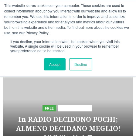
Vai
09/08/2026
08:19:47
This website stores cookies on your computer. These cookies are used to
al
collect information about how you interact with our website and allow us to
Linkedin
Facebook
X
Telegram
Whatsapp
Mastodon
remember you. We use this information in order to improve and customize
contenuto
your browsing experience and for analytics and metrics about our visitors
both on this website and other media. To find out more about the cookies we
use, see our Privacy Policy.
If you decline, your information won’t be tracked when you visit this
website. A single cookie will be used in your browser to remember
your preference not to be tracked.
INIZIATIVE ASTORRI
Accept
Decline
5 minuti letti
FREE
Iniziative Astorri
In RADIO DECIDONO POCHI;
ALMENO DECIDANO MEGLIO!