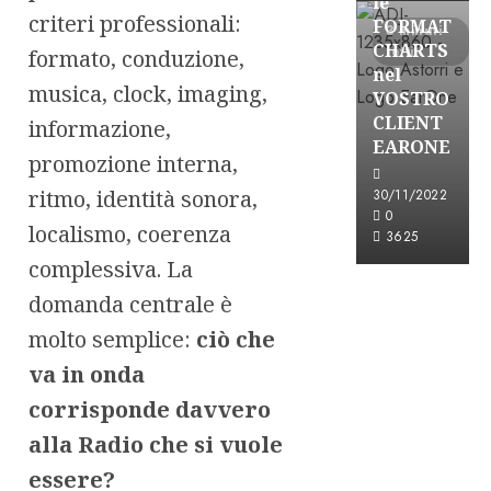
le
criteri professionali:
FORMAT
3 minuti
CHARTS
letti
formato, conduzione,
nel
musica, clock, imaging,
VOSTRO
CLIENT
informazione,
EARONE
promozione interna,
ritmo, identità sonora,
30/11/2022
0
localismo, coerenza
3625
complessiva. La
domanda centrale è
molto semplice:
ciò che
va in onda
corrisponde davvero
alla Radio che si vuole
essere?