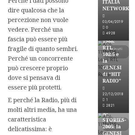
Perché i dati possono
ITALIA
A-Stories
NETWORK
dire qualcosa che la
Formazione Rad
percezione non vuole
FREE
03/04/2019
A-
0
vedere. Perché una
4928
STORIES-
fascia può essere più
1988:
RTL
fragile di quanto sembri.
4 minuti
102.5 e
letti
Perché un concorrente
la
può crescere proprio
GENESI
di “HIT
dove si pensava di
RADIO”
essere più protetti.
A-Stories
22/12/2018
Formazione Rad
E perché la Radio, più di
1
FREE
2821
molti altri media, ha una
A-
caratteristica
STORIES-
8 minuti
2005: la
letti
delicatissima: è
GENESI