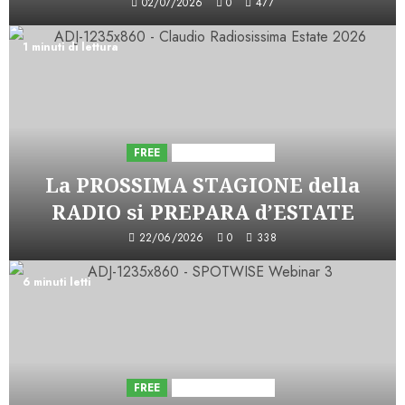
02/07/2026
0
477
1 minuti di lettura
FREE
Iniziative Astorri
La PROSSIMA STAGIONE della
RADIO si PREPARA d’ESTATE
22/06/2026
0
338
6 minuti letti
FREE
Iniziative Astorri