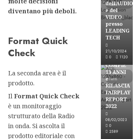
molte decisioni
dell’AUDIO
letti
diventano più deboli.
e del
VIDEO
presso
LEADING
Format Quick
TECH
Check
Partnership
21/10/2024
0
1120
EARONE
COMPIE
13 ANNI
La seconda area è il
2 minuti
e
letti
prodotto.
RILASCIA
l’AIRPLAY
Il
Format Quick Check
REPORT
è un monitoraggio
2022
strutturato della Radio
08/02/2023
in onda. Si ascolta il
Partnership
0
2589
CONSULTAR
prodotto editoriale con