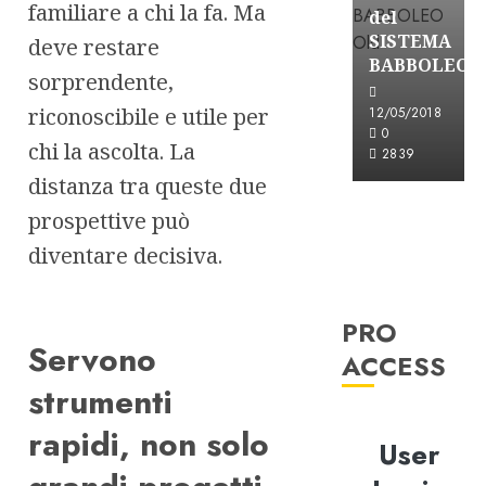
familiare a chi la fa. Ma
del
SISTEMA
deve restare
BABBOLEO
sorprendente,
riconoscibile e utile per
12/05/2018
0
chi la ascolta. La
2839
distanza tra queste due
prospettive può
diventare decisiva.
PRO
Servono
ACCESS
strumenti
rapidi, non solo
User