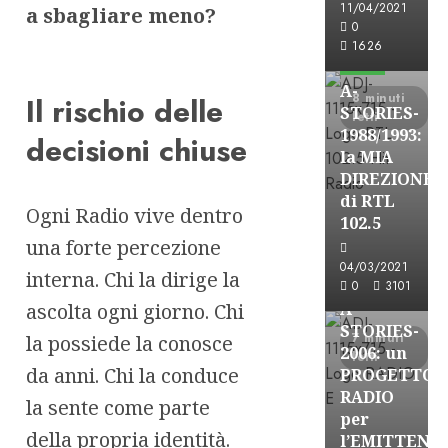
11/04/2021
a sbagliare meno?
A-Stories
0
Formazione Rad
1626
FREE
A-
8 minuti
Il rischio delle
STORIES-
letti
1988/1993:
decisioni chiuse
la MIA
DIREZIONE
di RTL
Ogni Radio vive dentro
102.5
A-Stories
una forte percezione
Formazione Rad
04/03/2021
interna. Chi la dirige la
FREE
0
3101
ascolta ogni giorno. Chi
A-
STORIES-
7 minuti
la possiede la conosce
2006: un
letti
da anni. Chi la conduce
PROGETTO
RADIO
la sente come parte
per
della propria identità.
l’EMITTENZ