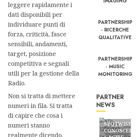
IMAGING
leggere rapidamente i
dati disponibili per
PARTNERSHIP
individuare punti di
- RICERCHE
forza, criticità, fasce
QUALITATIVE
sensibili, andamenti,
target, posizione
PARTNERSHIP
competitiva e segnali
- MUSIC
utili per la gestione della
MONITORING
Radio.
Non si tratta di mettere
PARTNER
NEWS
numeri in fila. Si tratta
FREE
di capire che cosa i
Partnership
SPOTWISE:
numeri stanno
3 minuti
CONOSCERE
letti
realmente dicendo.