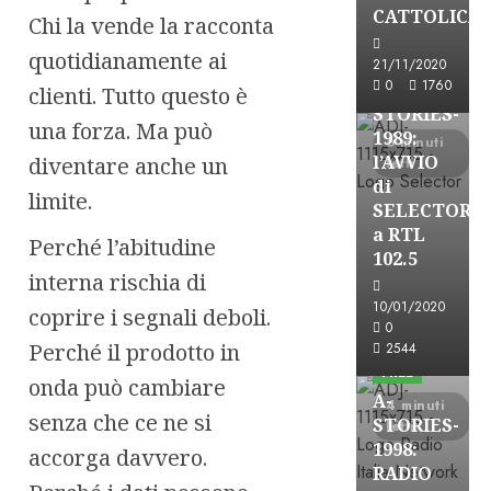
A-Stories
CATTOLICA
Chi la vende la racconta
Formazione Rad
quotidianamente ai
FREE
21/11/2020
0
1760
A-
clienti. Tutto questo è
STORIES-
una forza. Ma può
1989:
6 minuti
l’AVVIO
diventare anche un
letti
di
limite.
SELECTOR
a RTL
Perché l’abitudine
102.5
interna rischia di
10/01/2020
coprire i segnali deboli.
A-Stories
0
Formazione Rad
Perché il prodotto in
2544
FREE
onda può cambiare
A-
4 minuti
senza che ce ne si
STORIES-
letti
1998:
accorga davvero.
RADIO