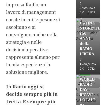
impresa Radio, un
Astorri News
27/05/2026
lavoro di management
FREE
0
803
A
corale in cui le pesone si
LATINA
3 minuti
ascoltano e si
STORI@FES
letti
i 50
convolgono anche nella
ANNI
strategia e nelle
della
RADIO
decisioni operative
LIBERA
rappresenta almeno per
la mia esperienza la
15/04/2026
Astorri News
0
712
soluzione migliore.
FREE
WORLD
3 minuti
RADIO
letti
In Radio oggi si
DAY,
decide sempre più in
RICAVI
LOCALI
fretta
.
E sempre più
da