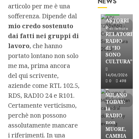
NEWS
articolo per me è una
Astorri News
FREE
sofferenza. Dipende dal
ASTORRI
1 minuti
mio credo sostenuto
è
di lettura
RELATORE
dai fatti nei gruppi di
RADIO
lavoro
, che hanno
di “IO
SONO
portato lontano non solo
CULTURA”
me ma, prima ancora
Astorri News
FREE
del qui scrivente,
14/06/2026
ASTORRI
0
498
aziende come RTL 102.5,
a
RDS, RADIO 24 e R101.
MILANO
3 minuti
TODAY:
letti
Certamente verticismo,
la
perchè non possono
RADIO
non
assolutamente mancare
MUORE,
i riferimenti. In una
CAMBIA