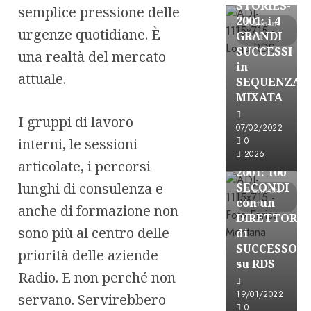
STORIES-
semplice pressione delle
2001: i 4
3 minuti
urgenze quotidiane. È
GRANDI
letti
SUCCESSI
una realtà del mercato
in
attuale.
SEQUENZA
A-Stories
MIXATA
Formazione Rad
I gruppi di lavoro
FREE
07/02/2022
A-
interni, le sessioni
0
2026
STORIES-
articolate, i percorsi
2001: 100
lunghi di consulenza e
SECONDI
3 minuti
con un
letti
anche di formazione non
DIRETTORE
sono più al centro delle
di
SUCCESSO
priorità delle aziende
su RDS
Radio. E non perché non
19/01/2022
servano. Servirebbero
0