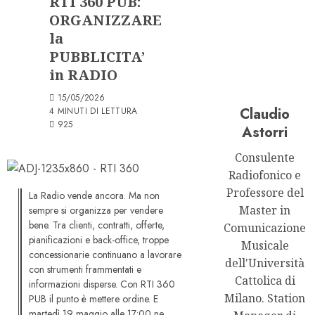
RTI 360 PUB:
ORGANIZZARE
la
PUBBLICITA’
in RADIO
15/05/2026
Claudio
4 MINUTI DI LETTURA
925
Astorri
Consulente
Radiofonico e
Professore del
La Radio vende ancora. Ma non
Master in
sempre si organizza per vendere
bene. Tra clienti, contratti, offerte,
Comunicazione
pianificazioni e back-office, troppe
Musicale
concessionarie continuano a lavorare
dell'Università
con strumenti frammentati e
Cattolica di
informazioni disperse. Con RTI 360
Milano. Station
PUB il punto è mettere ordine. E
martedì 19 maggio alle 17:00 ne