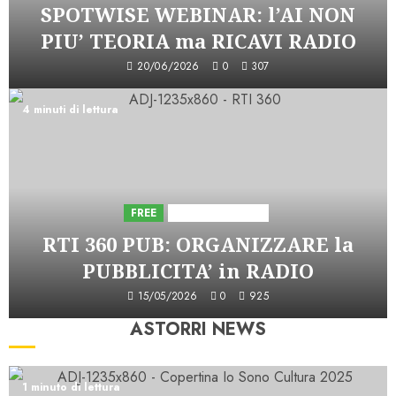
SPOTWISE WEBINAR: l’AI NON
PIU’ TEORIA ma RICAVI RADIO
20/06/2026
0
307
4 minuti di lettura
FREE
Iniziative Astorri
RTI 360 PUB: ORGANIZZARE la
PUBBLICITA’ in RADIO
15/05/2026
0
925
ASTORRI NEWS
1 minuto di lettura