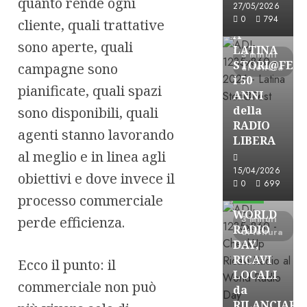
quanto rende ogni
27/05/2026
FREE
0
794
cliente, quali trattative
A
sono aperte, quali
LATINA
3 minuti
STORI@FES
campagne sono
di lettura
i 50
pianificate, quali spazi
ANNI
della
sono disponibili, quali
RADIO
agenti stanno lavorando
LIBERA
al meglio e in linea agli
15/04/2026
obiettivi e dove invece il
Astorri News
0
699
FREE
processo commerciale
WORLD
perde efficienza.
3 minuti
RADIO
di lettura
DAY,
RICAVI
Ecco il punto: il
LOCALI
commerciale non può
da
RILANCIARE