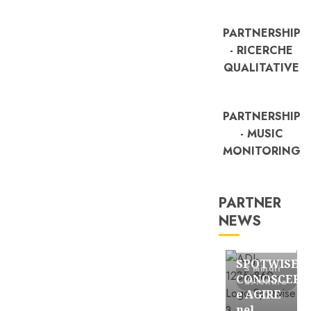
PARTNERSHIP
- RICERCHE
QUALITATIVE
PARTNERSHIP
- MUSIC
MONITORING
PARTNER
NEWS
FREE
Partnership
SPOTWISE:
3 minuti
CONOSCERE
di lettura
e AGIRE
nel