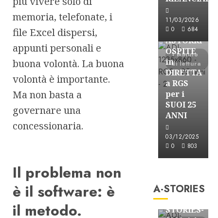
più vivere solo di
memoria, telefonate, i
Astorri News
11/03/2026
FREE
0
684
file Excel dispersi,
ASTORRI
appunti personali e
OSPITE
1 minuto
in
buona volontà. La buona
di lettura
DIRETTA
volontà è importante.
a RGS
Ma non basta a
per i
SUOI 25
governare una
ANNI
concessionaria.
03/12/2025
0
803
A-Stories
Il problema non
Formazione Rad
è il software: è
A-STORIES
FREE
A-
il metodo.
STORIES-