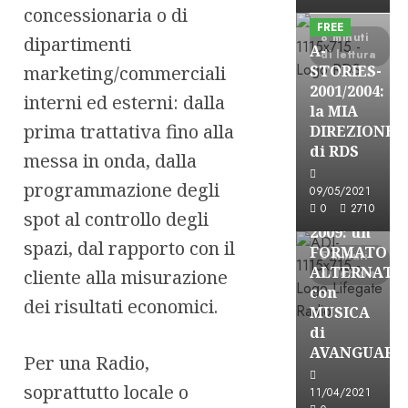
Formazione Rad
concessionaria o di
FREE
8 minuti
dipartimenti
A-
di lettura
marketing/commerciali
STORIES-
2001/2004:
interni ed esterni: dalla
la MIA
A-Stories
prima trattativa fino alla
DIREZIONE
Formazione Rad
di RDS
messa in onda, dalla
FREE
programmazione degli
A-
09/05/2021
0
2710
STORIES-
spot al controllo degli
2009: un
spazi, dal rapporto con il
FORMATO
5 minuti
ALTERNATI
cliente alla misurazione
di lettura
con
dei risultati economici.
MUSICA
di
AVANGUARD
Per una Radio,
A-Stories
soprattutto locale o
11/04/2021
Formazione Rad