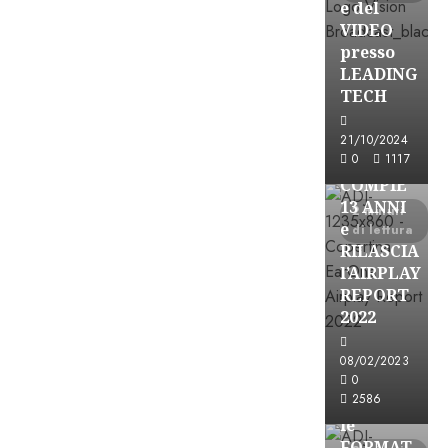
e del
VIDEO
presso
LEADING
TECH
Partnership
21/10/2024
0
1117
EARONE
COMPIE
13 ANNI
2 minuti
e
di lettura
RILASCIA
l’AIRPLAY
REPORT
2022
08/02/2023
Partnership
0
2586
CONSULTAR
le
FORMAT