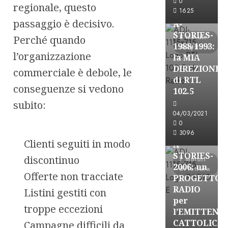
0
regionale, questo
FREE
1625
passaggio è decisivo.
A-
STORIES-
8 minuti
Perché quando
1988/1993:
di lettura
l’organizzazione
la MIA
DIREZIONE
commerciale è debole, le
di RTL
conseguenze si vedono
102.5
subito:
A-Stories
04/03/2021
Formazione Rad
0
FREE
3096
Clienti seguiti in modo
A-
STORIES-
discontinuo
7 minuti
2006: un
di lettura
Offerte non tracciate
PROGETTO
RADIO
Listini gestiti con
per
troppe eccezioni
l’EMITTENZ
A-Stories
CATTOLICA
Campagne difficili da