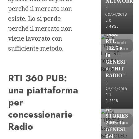
NETWORK
Formazione Rad
perché il mercato non
FREE
03/04/2019
esiste. Lo si perde
A-
0
4925
perché il mercato non
STORIES-
1988:
viene lavorato con
RTL
4 minuti
sufficiente metodo.
102.5 e
di lettura
la
GENESI
di “HIT
RTI 360 PUB:
RADIO”
A-Stories
una piattaforma
22/12/2018
Formazione Rad
1
per
FREE
2818
A-
concessionarie
STORIES-
8 minuti
2005: la
Radio
di lettura
GENESI
del