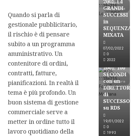
2001: i 4
3 minuti
GRANDI
di lettura
Quando si parla di
SUCCESSI
in
gestionale pubblicitario,
SEQUENZA
A-Stories
il rischio è di pensare
MIXATA
Formazione Rad
subito a un programma
FREE
07/02/2022
amministrativo. Un
A-
0
2022
STORIES-
contenitore di ordini,
2001: 100
contratti, fatture,
SECONDI
3 minuti
con un
pianificazioni. In realtà il
di lettura
DIRETTORE
tema è più profondo. Un
di
SUCCESSO
buon sistema di gestione
su RDS
commerciale serve a
metter in ordine tutto il
19/01/2022
0
lavoro quotidiano della
A-Stories
1993