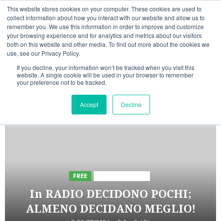
Vai
06/08/2026
20:20:19
This website stores cookies on your computer. These cookies are used to
al
collect information about how you interact with our website and allow us to
Linkedin
Facebook
X
Telegram
Whatsapp
Mastodon
remember you. We use this information in order to improve and customize
contenuto
your browsing experience and for analytics and metrics about our visitors
both on this website and other media. To find out more about the cookies we
use, see our Privacy Policy.
If you decline, your information won’t be tracked when you visit this
website. A single cookie will be used in your browser to remember
your preference not to be tracked.
INIZIATIVE ASTORRI
Accept
Decline
5 minuti di lettura
FREE
Iniziative Astorri
In RADIO DECIDONO POCHI;
ALMENO DECIDANO MEGLIO!