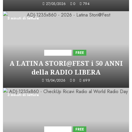
27/05/2026
0
794
3 minuti di lettura
Astorri News
FREE
A LATINA STORI@FEST i 50 ANNI
della RADIO LIBERA
15/04/2026
0
699
3 minuti di lettura
Astorri News
FREE