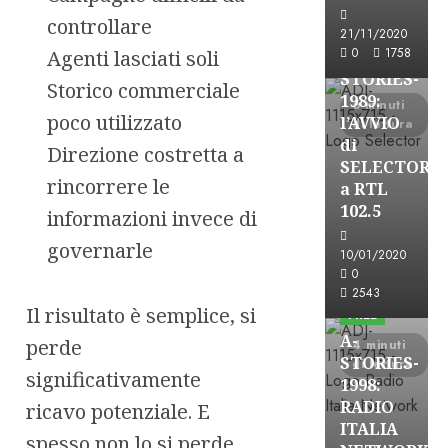
Formazione Rad
controllare
FREE
21/11/2020
0
1758
Agenti lasciati soli
A-
STORIES-
Storico commerciale
1989:
6 minuti
poco utilizzato
l’AVVIO
di lettura
di
Direzione costretta a
SELECTOR
rincorrere le
a RTL
102.5
informazioni invece di
governarle
10/01/2020
A-Stories
0
Formazione Rad
2543
Il risultato è semplice, si
FREE
A-
perde
4 minuti
STORIES-
di lettura
significativamente
1998:
RADIO
ricavo potenziale. E
ITALIA
spesso non lo si perde
A-Stories