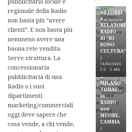
pubblicitario locale e
FREE
regionale della Radio
ASTORRI
1 minuto
è
non basta più “avere
di lettura
RELATORE
clienti”. E non basta più
RADIO
di “IO
nemmeno avere una
SONO
buona rete vendita.
CULTURA”
Astorri News
Serve struttura. La
FREE
14/06/2026
concessionaria
ASTORRI
0
486
pubblicitaria di una
a
MILANO
Radio o i suoi
3 minuti
TODAY:
di lettura
dipartimenti
la
RADIO
marketing/commerciali
non
oggi deve sapere che
MUORE,
CAMBIA
cosa vende, a chi vende,
Astorri News