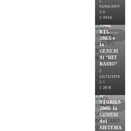
FREE
03/04/2019
A-
0
4926
STORIES-
1988:
RTL
4 minuti
102.5 e
letti
la
GENESI
di “HIT
RADIO”
A-Stories
22/12/2018
Formazione Rad
1
FREE
2818
A-
STORIES-
8 minuti
2005: la
letti
GENESI
del
SISTEMA