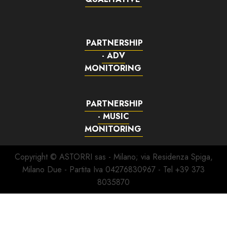
PARTNERSHIP
- ADV
MONITORING
PARTNERSHIP
- MUSIC
MONITORING
Copyright © ASTORRI sas - Milano; via Residenza Spiga,
Milano Due - Partita Iva 04276830967 - Tel +39 373
8035870