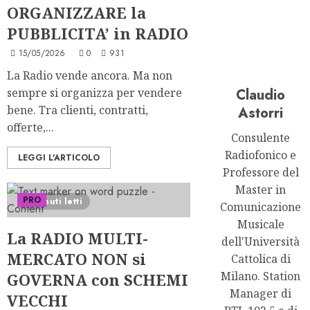
ORGANIZZARE la
PUBBLICITA’ in RADIO
15/05/2026
0
931
La Radio vende ancora. Ma non
sempre si organizza per vendere
Claudio
bene. Tra clienti, contratti,
Astorri
offerte,...
Consulente
Radiofonico e
LEGGI L'ARTICOLO
Professore del
Master in
PRO
3 minuti letti
Comunicazione
Musicale
La RADIO MULTI-
dell'Università
MERCATO NON si
Cattolica di
Milano. Station
GOVERNA con SCHEMI
Manager di
VECCHI