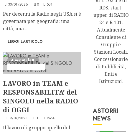
RTL 102.5 e di
30/01/2026
0
501
RDS, start-
Per decenni la Radio negli USA si è
upper di RADIO
governata per geografia: una
24 e R 101.
città, una...
Attualmente
Consulente di
LEGGI L'ARTICOLO
Gruppi e
Stazioni Locali,
Concessionarie
4 minuti letti
di Pubblicità,
Formazione Radio
Enti e
Istituzioni.
LAVORO in TEAM e
RESPONSABILITA’ del
SINGOLO nella RADIO
di OGGI
ASTORRI
NEWS
19/07/2023
1
1564
Astorri News
Il lavoro di gruppo, quello del
FREE