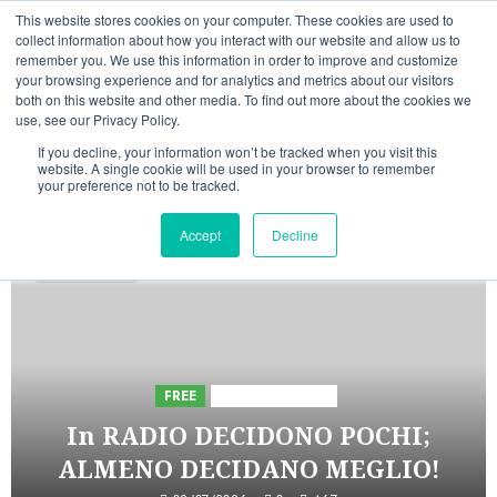
Vai
08/08/2026
05:10:07
This website stores cookies on your computer. These cookies are used to
al
collect information about how you interact with our website and allow us to
Linkedin
Facebook
X
Telegram
Whatsapp
Mastodon
remember you. We use this information in order to improve and customize
contenuto
your browsing experience and for analytics and metrics about our visitors
both on this website and other media. To find out more about the cookies we
use, see our Privacy Policy.
If you decline, your information won’t be tracked when you visit this
website. A single cookie will be used in your browser to remember
your preference not to be tracked.
INIZIATIVE ASTORRI
Accept
Decline
5 minuti letti
FREE
Iniziative Astorri
In RADIO DECIDONO POCHI;
ALMENO DECIDANO MEGLIO!