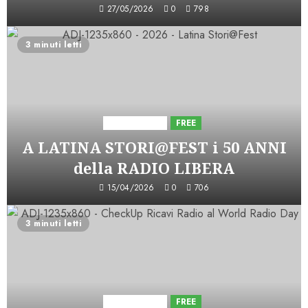
27/05/2026
0
798
3 minuti letti
Astorri News
FREE
A LATINA STORI@FEST i 50 ANNI
della RADIO LIBERA
15/04/2026
0
706
3 minuti letti
Astorri News
FREE