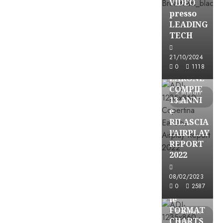
VIDEO
presso
LEADING
TECH
21/10/2024
Partnership
0
1118
EARONE
COMPIE
2 minuti
13 ANNI
letti
e
RILASCIA
l’AIRPLAY
REPORT
2022
Partnership
08/02/2023
0
2587
CONSULTAR
le
FORMAT
3 minuti
CHARTS
letti