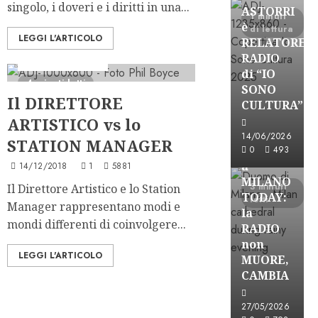
singolo, i doveri e i diritti in una...
ASTORRI
1 minuti
è
di lettura
LEGGI L'ARTICOLO
RELATORE
RADIO
Formazione Radio
di “IO
4 minuti letti
SONO
Il DIRETTORE
CULTURA”
Astorri News
ARTISTICO vs lo
FREE
14/06/2026
STATION MANAGER
ASTORRI
0
493
a
14/12/2018
1
5881
MILANO
3 minuti
Il Direttore Artistico e lo Station
TODAY:
letti
Manager rappresentano modi e
la
mondi differenti di coinvolgere...
RADIO
non
LEGGI L'ARTICOLO
MUORE,
CAMBIA
Astorri News
27/05/2026
FREE