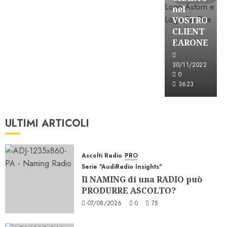
nel
VOSTRO
CLIENT
EARONE
30/11/2022
0
3623
ULTIMI ARTICOLI
Ascolti Radio
PRO
Serie "AudiRadio Insights"
Il NAMING di una RADIO può
PRODURRE ASCOLTO?
07/08/2026
0
75