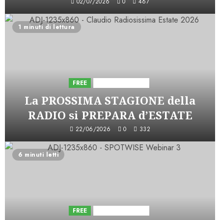
02/07/2026
0
467
1 minuti di lettura
FREE
Iniziative Astorri
La PROSSIMA STAGIONE della
RADIO si PREPARA d’ESTATE
22/06/2026
0
332
6 minuti letti
FREE
Iniziative Astorri