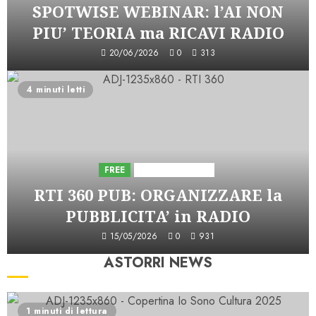
SPOTWISE WEBINAR: l’AI NON
PIU’ TEORIA ma RICAVI RADIO
20/06/2026
0
313
4 minuti letti
FREE
Iniziative Astorri
RTI 360 PUB: ORGANIZZARE la
PUBBLICITA’ in RADIO
15/05/2026
0
931
ASTORRI NEWS
1 minuti di lettura