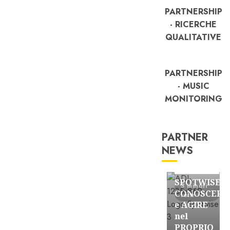
PARTNERSHIP
- RICERCHE
QUALITATIVE
PARTNERSHIP
- MUSIC
MONITORING
PARTNER
NEWS
FREE
Partnership
SPOTWISE:
3 minuti
CONOSCERE
letti
e AGIRE
nel
PROPRIO