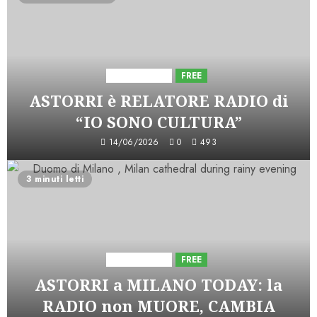
Astorri News
FREE
ASTORRI è RELATORE RADIO di
“IO SONO CULTURA”
14/06/2026
0
493
3 minuti letti
Astorri News
FREE
ASTORRI a MILANO TODAY: la
RADIO non MUORE, CAMBIA