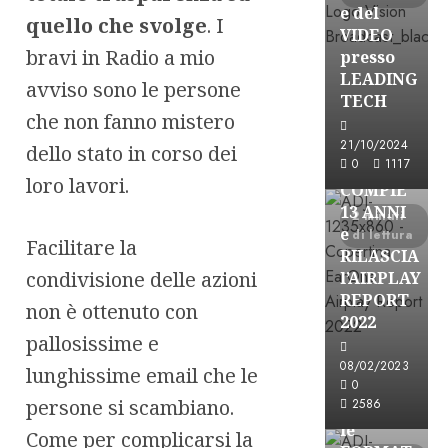
e del
quello che svolge
. I
VIDEO
bravi in Radio a mio
presso
LEADING
avviso sono le persone
TECH
che non fanno mistero
Partnership
21/10/2024
dello stato in corso dei
0
1117
EARONE
loro lavori.
COMPIE
13 ANNI
2 minuti
e
di lettura
Facilitare la
RILASCIA
condivisione delle azioni
l’AIRPLAY
REPORT
non è ottenuto con
2022
pallosissime e
08/02/2023
lunghissime email che le
Partnership
0
persone si scambiano.
2586
CONSULTAR
le
Come per complicarsi la