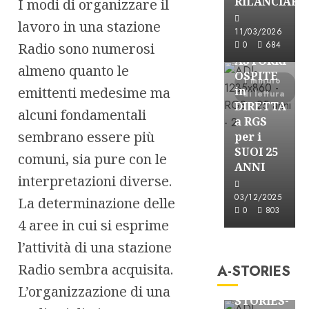
RILANCIARE
I modi di organizzare il
lavoro in una stazione
Astorri News
11/03/2026
FREE
0
684
Radio sono numerosi
ASTORRI
almeno quanto le
OSPITE
1 minuto
emittenti medesime ma
in
di lettura
DIRETTA
alcuni fondamentali
a RGS
sembrano essere più
per i
SUOI 25
comuni, sia pure con le
ANNI
interpretazioni diverse.
03/12/2025
La determinazione delle
0
803
4 aree in cui si esprime
A-Stories
l’attività di una stazione
Formazione Rad
Radio sembra acquisita.
A-STORIES
FREE
A-
L’organizzazione di una
STORIES-