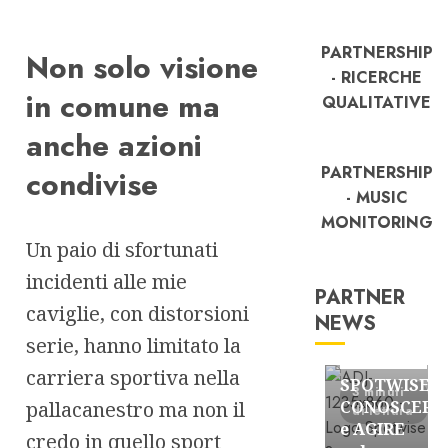
PARTNERSHIP
Non solo visione
- RICERCHE
in comune ma
QUALITATIVE
anche azioni
PARTNERSHIP
condivise
- MUSIC
MONITORING
Un paio di sfortunati
incidenti alle mie
PARTNER
caviglie, con distorsioni
NEWS
FREE
serie, hanno limitato la
Partnership
carriera sportiva nella
SPOTWISE:
3 minuti
pallacanestro ma non il
CONOSCERE
di lettura
e AGIRE
credo in quello sport