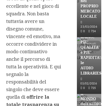
nel
eccellente e nel gioco di
PROPRIO
MERCATO
squadra. Non basta
FREE
LOCALE
tuttavia avere un
Partnership
Per la
23/03/2026
disegno comune,
PRODUZION
0
724
vincente ed emotivo, ma
RADIO,
PIU’
occorre condividere in
4 minuti
QUALITA’
di lettura
modo continuativo
e PIU’
RAPIDITA’:
anche il percorso di
le
tutta la operatività. E qui
AUDIO
Partnership
LIBRARIES
segnalo la
VISION
responsabilità del
BROADCAST
03/02/2026
ESPLORARE
0
725
singolo che deve essere
il
quella di
offrire la
MONDO
2 minuti
totale trasparenza su
dell’AUDIO
di lettura