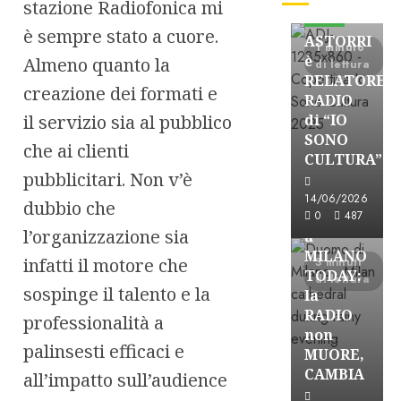
stazione Radiofonica mi
FREE
è sempre stato a cuore.
ASTORRI
1 minuto
è
Almeno quanto la
di lettura
RELATORE
creazione dei formati e
RADIO
il servizio sia al pubblico
di “IO
SONO
che ai clienti
CULTURA”
Astorri News
pubblicitari. Non v’è
FREE
14/06/2026
dubbio che
ASTORRI
0
487
l’organizzazione sia
a
MILANO
infatti il motore che
3 minuti
TODAY:
di lettura
sospinge il talento e la
la
RADIO
professionalità a
non
palinsesti efficaci e
MUORE,
CAMBIA
all’impatto sull’audience