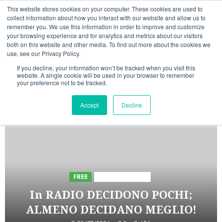
Vai
07/08/2026
This website stores cookies on your computer. These cookies are used to
al
collect information about how you interact with our website and allow us to
Linkedin
Facebook
X
Telegram
Whatsapp
Mastodon
remember you. We use this information in order to improve and customize
contenuto
your browsing experience and for analytics and metrics about our visitors
both on this website and other media. To find out more about the cookies we
use, see our Privacy Policy.
If you decline, your information won’t be tracked when you visit this
website. A single cookie will be used in your browser to remember
your preference not to be tracked.
INIZIATIVE ASTORRI
Accept
Decline
5 minuti di lettura
FREE
Iniziative Astorri
In RADIO DECIDONO POCHI;
ALMENO DECIDANO MEGLIO!