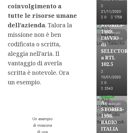
Formazione Rad
coinvolgimento a
FREE
21/11/2020
tutte le risorse umane
0
1758
A-
dell’azienda
. Talora la
STORIES-
1989:
6 minuti
missione non è ben
l’AVVIO
di lettura
codificata o scritta,
di
SELECTOR
aleggia nell’aria. Il
a RTL
vantaggio di averla
102.5
scritta è notevole. Ora
10/01/2020
A-Stories
un esempio.
0
Formazione Rad
2543
FREE
A-
4 minuti
STORIES-
di lettura
1998:
Un esempio
RADIO
di missione
ITALIA
di una
A-Stories