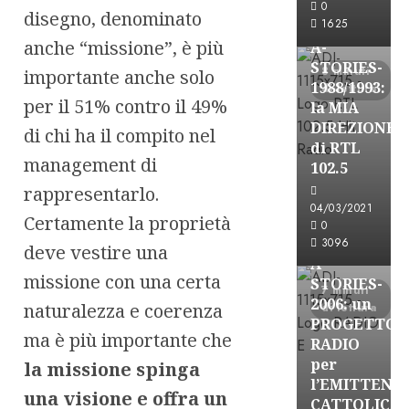
Formazione Rad
0
disegno, denominato
FREE
1625
anche “missione”, è più
A-
STORIES-
8 minuti
importante anche solo
1988/1993:
di lettura
per il 51% contro il 49%
la MIA
DIREZIONE
di chi ha il compito nel
di RTL
management di
102.5
rappresentarlo.
A-Stories
04/03/2021
Formazione Rad
Certamente la proprietà
0
FREE
3096
deve vestire una
A-
missione con una certa
STORIES-
7 minuti
2006: un
naturalezza e coerenza
di lettura
PROGETTO
ma è più importante che
RADIO
per
la missione spinga
l’EMITTENZ
una visione e offra un
A-Stories
CATTOLICA