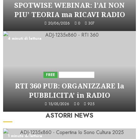
SPOTWISE WEBINAR: l’AI NON
PIU’ TEORIA ma RICAVI RADIO
20/06/2026
0
307
4 minuti di lettura
FREE
Iniziative Astorri
RTI 360 PUB: ORGANIZZARE la
PUBBLICITA’ in RADIO
15/05/2026
0
925
ASTORRI NEWS
1 minuto di lettura