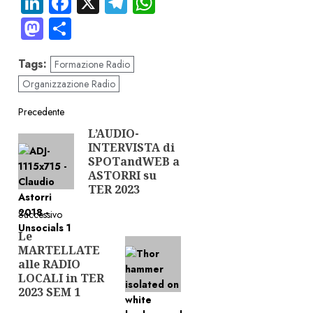
LinkedIn
Facebook
X
Telegram
WhatsApp
Mastodon
Condividi
Tags:
Formazione Radio
Organizzazione Radio
Navigazione
Precedente
L’AUDIO-
Articolo
articolo
INTERVISTA di
precedente:
SPOTandWEB a
ASTORRI su
TER 2023
Successivo
Le
Articolo
MARTELLATE
successivo:
alle RADIO
LOCALI in TER
2023 SEM 1