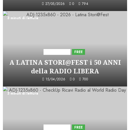
27/05/2026
0
794
3 minuti di lettura
Astorri News
FREE
A LATINA STORI@FEST i 50 ANNI
della RADIO LIBERA
15/04/2026
0
700
3 minuti di lettura
Astorri News
FREE