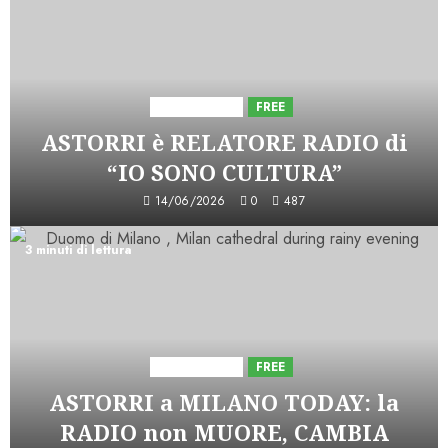
Astorri News
FREE
ASTORRI è RELATORE RADIO di
“IO SONO CULTURA”
14/06/2026
0
487
3 minuti di lettura
Astorri News
FREE
ASTORRI a MILANO TODAY: la
RADIO non MUORE, CAMBIA