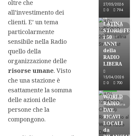
oltre che
Astorri News
27/05/2026
FREE
0
794
all’investimento dei
A
clienti. E’ un tema
LATINA
3 minuti
STORI@FES
particolarmente
di lettura
i 50
sensibile nella Radio
ANNI
quello della
della
RADIO
organizzazione delle
LIBERA
risorse umane
. Visto
15/04/2026
che una stazione è
Astorri News
0
700
esattamente la somma
FREE
WORLD
delle azioni delle
3 minuti
RADIO
di lettura
persone che la
DAY,
RICAVI
compongono.
LOCALI
da