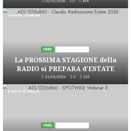
02/07/2026
0
456
1 minuto di lettura
FREE
Iniziative Astorri
La PROSSIMA STAGIONE della
RADIO si PREPARA d’ESTATE
22/06/2026
0
325
6 minuti di lettura
FREE
Iniziative Astorri