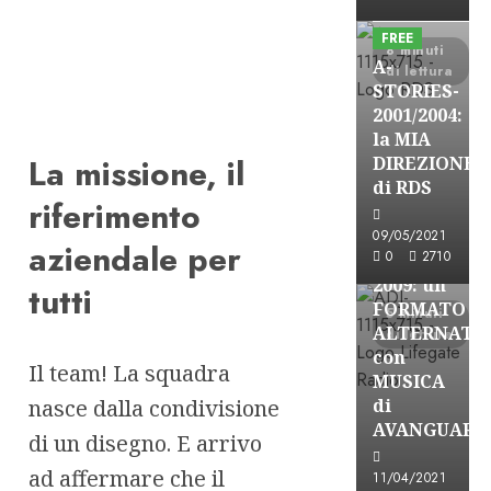
Formazione Rad
FREE
8 minuti
A-
di lettura
STORIES-
2001/2004:
la MIA
A-Stories
La missione, il
DIREZIONE
Formazione Rad
di RDS
riferimento
FREE
A-
09/05/2021
aziendale per
0
2710
STORIES-
2009: un
tutti
FORMATO
5 minuti
ALTERNATI
di lettura
con
Il team! La squadra
MUSICA
nasce dalla condivisione
di
AVANGUARD
di un disegno. E arrivo
A-Stories
ad affermare che il
11/04/2021