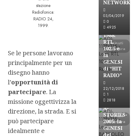
NETWORK
stazione
Formazione Rad
Radiofonica:
FREE
03/04/2019
RADIO 24,
A-
0
1999.
4925
STORIES-
1988:
RTL
4 minuti
102.5 e
di lettura
Se le persone lavorano
la
principalmente per un
GENESI
di “HIT
disegno hanno
RADIO”
l’
opportunità di
A-Stories
22/12/2018
partecipa
r
e
. La
Formazione Rad
1
missione oggettivizza la
FREE
2818
A-
direzione, la strada. E si
STORIES-
8 minuti
può partecipare
2005: la
di lettura
GENESI
idealmente e
del