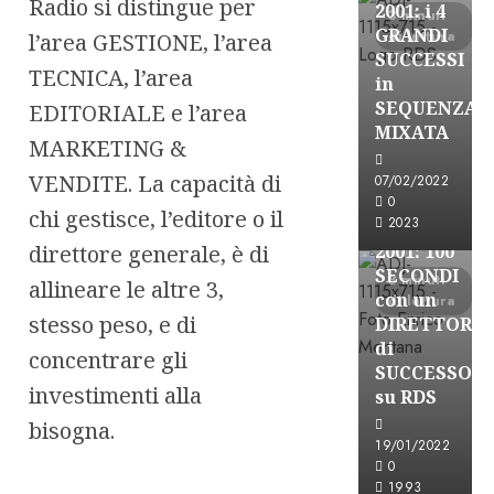
Radio si distingue per
2001: i 4
3 minuti
GRANDI
di lettura
l’area GESTIONE, l’area
SUCCESSI
TECNICA, l’area
in
SEQUENZA
EDITORIALE e l’area
A-Stories
MIXATA
MARKETING &
Formazione Rad
FREE
VENDITE. La capacità di
07/02/2022
A-
0
chi gestisce, l’editore o il
2023
STORIES-
direttore generale, è di
2001: 100
SECONDI
3 minuti
allineare le altre 3,
con un
di lettura
stesso peso, e di
DIRETTORE
di
concentrare gli
SUCCESSO
investimenti alla
su RDS
bisogna.
19/01/2022
0
A-Stories
1993