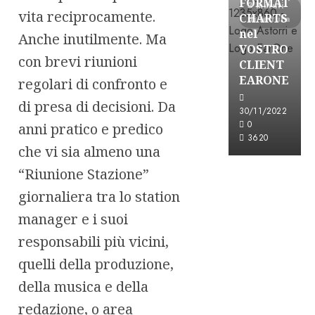
FORMAT
3 minuti
vita reciprocamente.
CHARTS
di lettura
nel
Anche inutilmente. Ma
VOSTRO
con brevi riunioni
CLIENT
EARONE
regolari di confronto e
di presa di decisioni. Da
30/11/2022
0
anni pratico e predico
3620
che vi sia almeno una
“Riunione Stazione”
giornaliera tra lo station
manager e i suoi
responsabili più vicini,
quelli della produzione,
della musica e della
redazione, o area