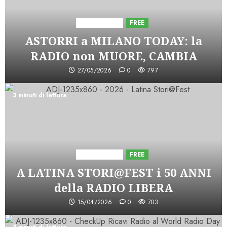
Astorri News
FREE
ASTORRI a MILANO TODAY: la
RADIO non MUORE, CAMBIA
27/05/2026
0
797
3 minuti di lettura
Astorri News
FREE
A LATINA STORI@FEST i 50 ANNI
della RADIO LIBERA
15/04/2026
0
703