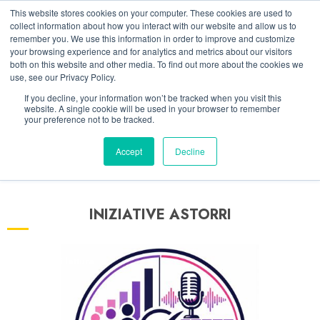
Vai
07/08/2026
09:19:56
This website stores cookies on your computer. These cookies are used to
al
collect information about how you interact with our website and allow us to
Linkedin
Facebook
X
Telegram
Whatsapp
Mastodon
remember you. We use this information in order to improve and customize
contenuto
your browsing experience and for analytics and metrics about our visitors
both on this website and other media. To find out more about the cookies we
use, see our Privacy Policy.
If you decline, your information won’t be tracked when you visit this
website. A single cookie will be used in your browser to remember
your preference not to be tracked.
Accept
Decline
INIZIATIVE ASTORRI
5 minuti di lettura