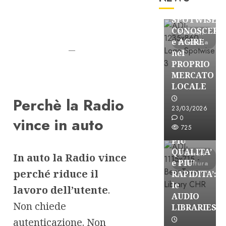
Partnership
SPOTWISE:
CONOSCERE
3 minuti
e AGIRE
di lettura
—
nel
PROPRIO
MERCATO
FREE
LOCALE
Partnership
Perchè la Radio
Per la
23/03/2026
PRODUZION
0
vince in auto
725
RADIO,
PIU’
QUALITA’
4 minuti
In auto la Radio vince
e PIU’
di lettura
perché riduce il
RAPIDITA’:
le
lavoro dell’utente
.
AUDIO
Non chiede
Partnership
LIBRARIES
VISION
autenticazione. Non