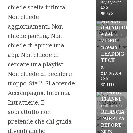
BROADCAST
03/02/2026
chiede scelta infinita.
ESPLORARE
0
725
il
Non chiede
MONDO
aggiornamenti. Non
dell’AUDIO
2 minuti
e del
chiede pairing. Non
di lettura
VIDEO
chiede di aprire una
presso
LEADING
app. Non chiede di
TECH
cercare una playlist.
Non chiede di decidere
21/10/2024
Partnership
0
troppo. Sta lì. Si accende.
1118
EARONE
Accompagna. Informa.
COMPIE
13 ANNI
2 minuti
Intrattiene. E
e
di lettura
soprattutto non
RILASCIA
l’AIRPLAY
pretende che chi guida
REPORT
diventi anche
2022