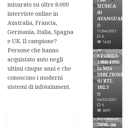
misurato su oltre 8.000
MUSICA
di
interviste online in
AVANGUARD
Australia, Francia,
A-Stories
Germania, Italia, Spagna
11/04/2021
Formazione Rad
0
e UK. Il campione?
FREE
1625
Persone che hanno
A-
STORIES-
8 minuti
acquistato auto negli
1988/1993:
di lettura
ultimi cinque anni e che
la MIA
DIREZIONE
conoscono i moderni
di RTL
sistemi di infotainment.
102.5
A-Stories
Formazione Rad
04/03/2021
FREE
0
3097
A-
STORIES-
2006: un
7 minuti