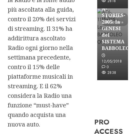
FREE
2818
più ascoltata alla guida,
A-
STORIES-
8 minuti
contro il 20% dei servizi
2005: la
di lettura
di streaming. Il 31% ha
GENESI
del
addirittura ascoltato
SISTEMA
Radio ogni giorno nella
BABBOLEO
settimana precedente,
12/05/2018
contro il 15% delle
0
2838
piattaforme musicali in
streaming. E il 62%
considera la Radio una
funzione “must-have”
quando acquista una
PRO
nuova auto.
ACCESS