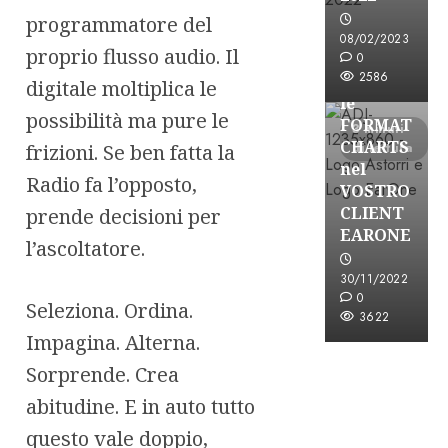
programmatore del
08/02/2023
proprio flusso audio. Il
Partnership
0
2586
CONSULTAR
digitale moltiplica le
le
possibilità ma pure le
FORMAT
3 minuti
CHARTS
frizioni. Se ben fatta la
di lettura
nel
Radio fa l’opposto,
VOSTRO
CLIENT
prende decisioni per
EARONE
l’ascoltatore.
30/11/2022
0
Seleziona. Ordina.
3622
Impagina. Alterna.
Sorprende. Crea
abitudine. E in auto tutto
questo vale doppio,