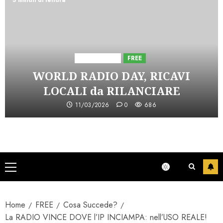
3 minuti di lettura
Astorri News
FREE
WORLD RADIO DAY, RICAVI
LOCALI da RILANCIARE
11/03/2026
0
686
Menu
principale
Home
FREE
Cosa Succede?
La RADIO VINCE DOVE l’IP INCIAMPA: nell’USO REALE!