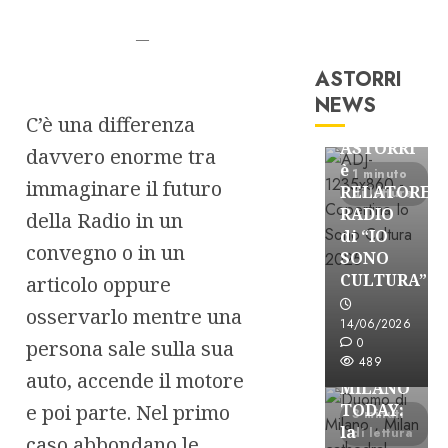
—
ASTORRI
Astorri News
NEWS
C’è una differenza
FREE
ASTORRI
davvero enorme tra
è
1 minuto
immaginare il futuro
RELATORE
di lettura
RADIO
della Radio in un
di “IO
convegno o in un
SONO
CULTURA”
articolo oppure
Astorri News
osservarlo mentre una
FREE
14/06/2026
ASTORRI
0
persona sale sulla sua
489
a
auto, accende il motore
MILANO
e poi parte. Nel primo
TODAY:
3 minuti
la
di lettura
caso abbondano le