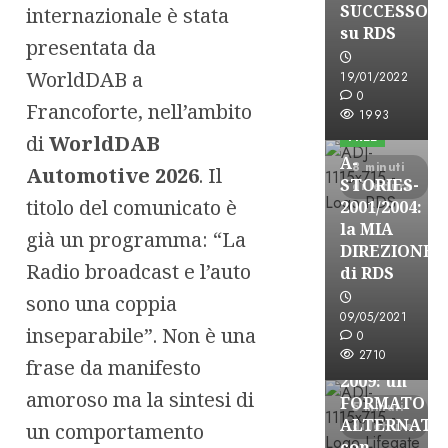
SUCCESSO
internazionale è stata
su RDS
presentata da
WorldDAB a
19/01/2022
A-Stories
0
Francoforte, nell’ambito
Formazione Rad
1993
FREE
di
WorldDAB
A-
8 minuti
Automotive 2026
. Il
STORIES-
di lettura
titolo del comunicato è
2001/2004:
la MIA
già un programma: “La
DIREZIONE
A-Stories
Radio broadcast e l’auto
di RDS
Formazione Rad
sono una coppia
FREE
09/05/2021
inseparabile”. Non è una
A-
0
2710
STORIES-
frase da manifesto
2009: un
amoroso ma la sintesi di
FORMATO
5 minuti
ALTERNATI
di lettura
un comportamento
con