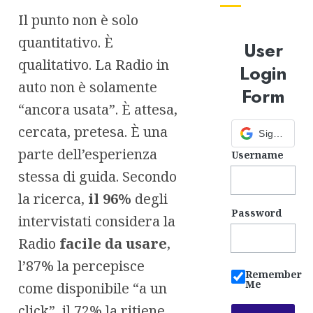
Il punto non è solo
quantitativo. È
User
qualitativo. La Radio in
Login
auto non è solamente
Form
“ancora usata”. È attesa,
cercata, pretesa. È una
Sign in with Google
parte dell’esperienza
Username
stessa di guida. Secondo
la ricerca,
il 96%
degli
Password
intervistati considera la
Radio
facile da usare
,
l’87% la percepisce
Remember
Me
come disponibile “a un
click”, il 72% la ritiene