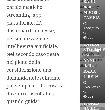
RADIO
parole magiche:
non
MUORE,
streaming, app,
CAMBIA
piattaforme, IP,
Astorri News
27/05/2026
dashboard connesse,
FREE
0
personalizzazione,
797
A
LATINA
intelligenza artificiale.
STORI@FES
3 minuti
Nel secondo caso resta
i 50
di lettura
ANNI
nel pieno della
della
considerazione una
RADIO
LIBERA
domanda notevolmente
più semplice: che cosa fa
15/04/2026
Astorri News
0
davvero l’ascoltatore
FREE
703
quando guida?
WORLD
RADIO
3 minuti