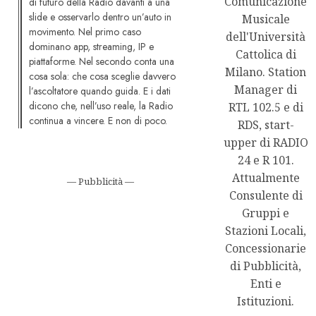
Comunicazione
di futuro della Radio davanti a una
slide e osservarlo dentro un’auto in
Musicale
movimento. Nel primo caso
dell'Università
dominano app, streaming, IP e
Cattolica di
piattaforme. Nel secondo conta una
Milano. Station
cosa sola: che cosa sceglie davvero
Manager di
l’ascoltatore quando guida. E i dati
dicono che, nell’uso reale, la Radio
RTL 102.5 e di
continua a vincere. E non di poco.
RDS, start-
upper di RADIO
24 e R 101.
Attualmente
— Pubblicità —
Consulente di
Gruppi e
Stazioni Locali,
Concessionarie
di Pubblicità,
Enti e
Istituzioni.