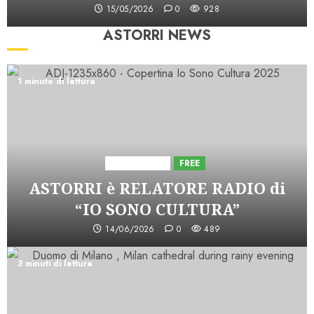
15/05/2026
0
928
ASTORRI NEWS
1 minuto di lettura
Astorri News
FREE
ASTORRI è RELATORE RADIO di
“IO SONO CULTURA”
14/06/2026
0
489
3 minuti di lettura