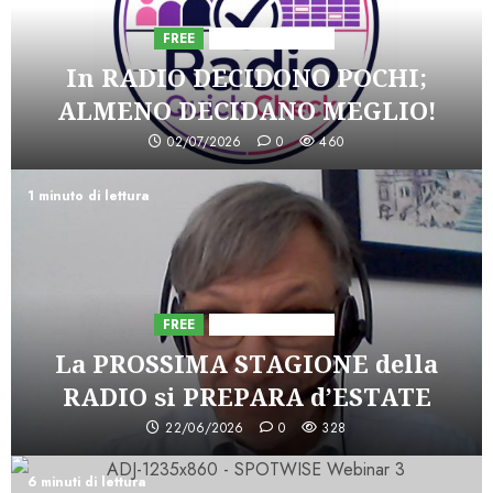
FREE
Iniziative Astorri
In RADIO DECIDONO POCHI;
ALMENO DECIDANO MEGLIO!
02/07/2026
0
460
1 minuto di lettura
FREE
Iniziative Astorri
La PROSSIMA STAGIONE della
RADIO si PREPARA d’ESTATE
22/06/2026
0
328
6 minuti di lettura