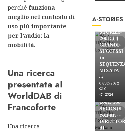
A-Stories
perché
funziona
Formazione Rad
meglio nel contesto di
A-STORIES
FREE
uso più importante
A-
STORIES-
per l’audio: la
2001: i 4
3 minuti
mobilità
.
GRANDI
di lettura
SUCCESSI
in
SEQUENZA
A-Stories
Una ricerca
MIXATA
Formazione Rad
presentata al
FREE
07/02/2022
A-
0
WorldDAB di
2024
STORIES-
2001: 100
Francoforte
SECONDI
3 minuti
con un
di lettura
DIRETTORE
Una ricerca
di