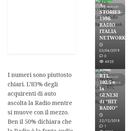
A-
4 minuti
STORIES-
di lettura
1998:
RADIO
ITALIA
A-Stories
NETWORK
Formazione Rad
FREE
03/04/2019
A-
0
4925
STORIES-
1988:
I numeri sono piuttosto
RTL
4 minuti
102.5 e
di lettura
chiari. L’83% degli
la
acquirenti di auto
GENESI
di “HIT
ascolta la Radio mentre
RADIO”
si muove con il mezzo.
A-Stories
Ben il 50% dichiara che
22/12/2018
Formazione Rad
1
la Radio è la fonte audio