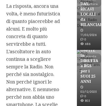
DAY,
di lettura
La risposta, ancora una
RICAVI
volta, è meno futuristica
LOCALI
da
di quanto piacerebbe ad
RILANCIARE
alcuni. E molto più
Astorri News
11/03/2026
concreta di quanto
FREE
0
servirebbe a tutti.
686
ASTORRI
OSPITE
L’ascoltatore in auto
in
1 minuto
continua a scegliere
DIRETTA
di lettura
a RGS
sempre la Radio. Non
per i
perché sia nostalgico.
SUOI 25
Non perché ignori le
ANNI
alternative. E nemmeno
03/12/2025
perché non abbia uno
0
803
smartphone. La sceglie