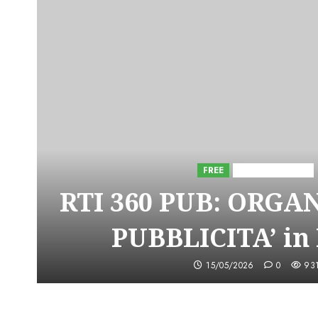
FREE
Iniziative Astorri
RTI 360 PUB: ORGA
PUBBLICITA’ in
15/05/2026
0
93