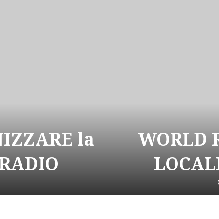
NIZZARE la
WORLD R
 RADIO
LOCALI
1