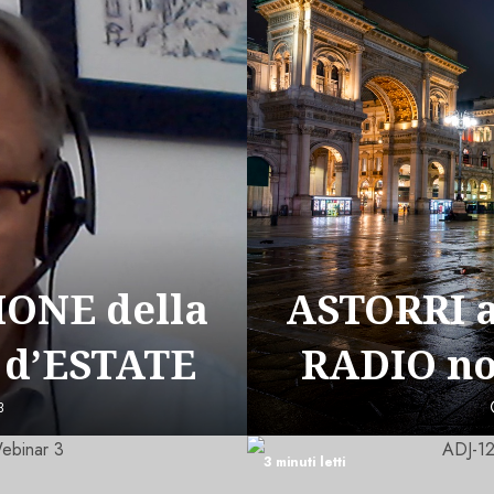
ONE della
ASTORRI 
 d’ESTATE
RADIO n
3
3 minuti letti