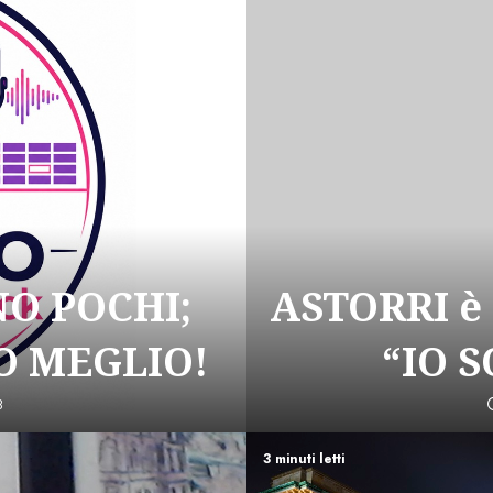
NO POCHI;
ASTORRI è
 MEGLIO!
“IO 
8
3 minuti letti