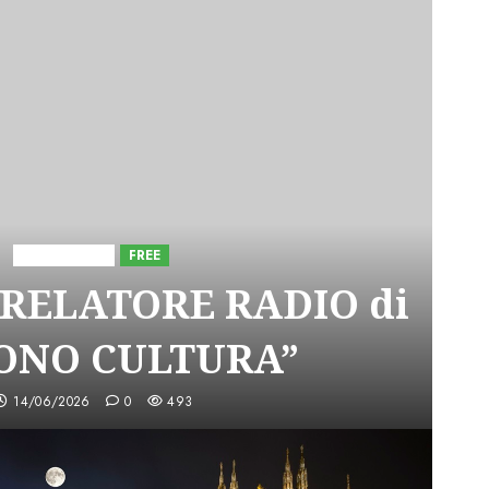
Astorri News
FREE
 RELATORE RADIO di
SONO CULTURA”
14/06/2026
0
493