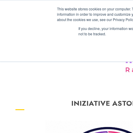
Vai
08/08/2026
07:14:38
This website stores cookies on your computer. 
al
information in order to improve and customize y
contenuto
about the cookies we use, see our Privacy Polic
If you decline, your information w
not to be tracked.
INIZIATIVE ASTO
5 minuti letti