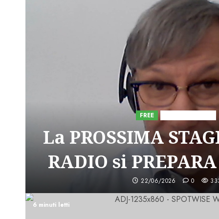
FREE
Iniziative Astorri
La PROSSIMA STAGI
RADIO si PREPARA
22/06/2026
0
33
6 minuti letti