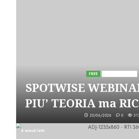
FREE
Iniziative Astorri
SPOTWISE WEBINAR
PIU’ TEORIA ma RI
20/06/2026
0
31
4 minuti letti