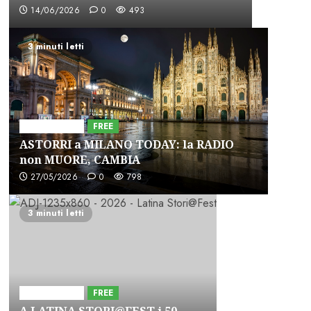
14/06/2026
0
493
3 minuti letti
Astorri News
FREE
ASTORRI a MILANO TODAY: la RADIO
non MUORE, CAMBIA
27/05/2026
0
798
3 minuti letti
Astorri News
FREE