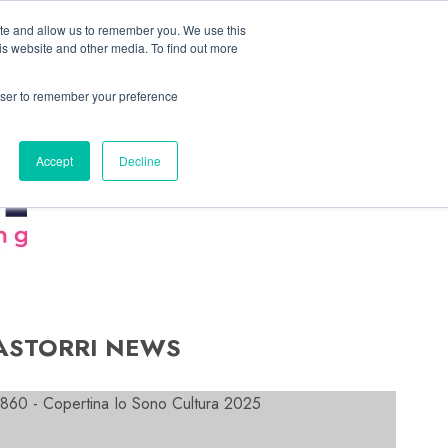
Linkedin
Facebook
X
Telegram
Whatsapp
Mastodon
ite and allow us to remember you. We use this
is website and other media. To find out more
rowser to remember your preference
Accept
Decline
ASTORRI NEWS