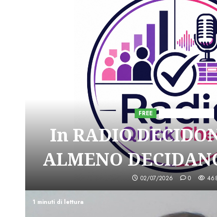
FREE
Iniziative Astorri
In RADIO DECIDO
ALMENO DECIDANO
02/07/2026
0
46
1 minuti di lettura