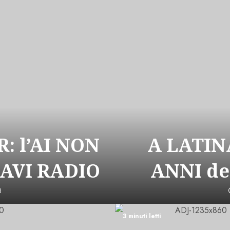
: l’AI NON
A LATIN
CAVI RADIO
ANNI de
3
3 minuti letti