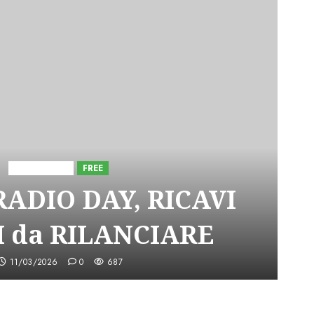
Astorri News
FREE
ADIO DAY, RICAVI
 da RILANCIARE
11/03/2026
0
687