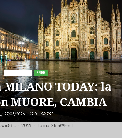
Astorri News
FREE
a MILANO TODAY: la
on MUORE, CAMBIA
27/05/2026
0
798