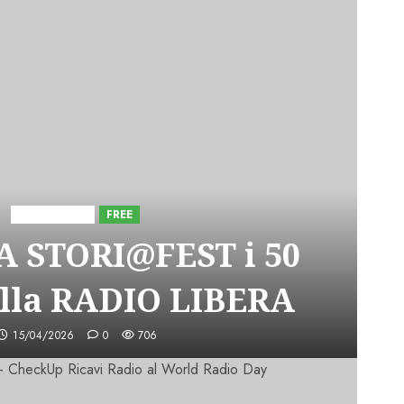
Astorri News
FREE
A STORI@FEST i 50
lla RADIO LIBERA
15/04/2026
0
706