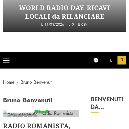
WORLD RADIO DAY, RICAVI
LOCALI da RILANCIARE
11/03/2026
0
687
Menu
principale
Home
Bruno Benvenuti
Bruno Benvenuti
BENVENUTI
DA…
Astorri News
FREE
2 minuti letti
RADIO ROMANISTA,