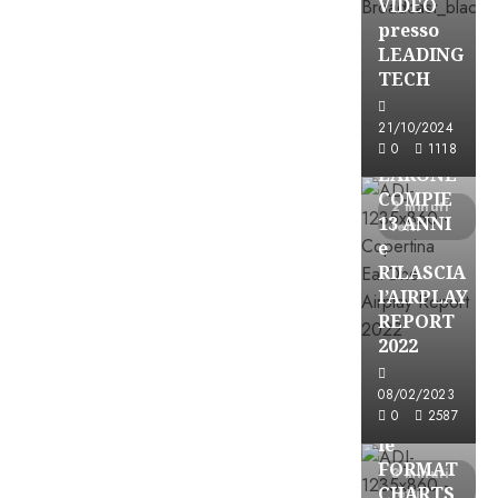
VIDEO
presso
LEADING
TECH
21/10/2024
Partnership
0
1118
EARONE
COMPIE
2 minuti
13 ANNI
letti
e
RILASCIA
l’AIRPLAY
REPORT
2022
Partnership
08/02/2023
0
2587
CONSULTAR
le
FORMAT
3 minuti
CHARTS
letti