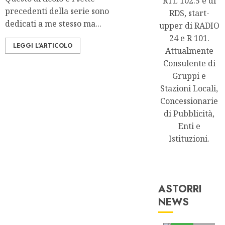
RTL 102.5 e di
precedenti della serie sono
RDS, start-
dedicati a me stesso ma...
upper di RADIO
24 e R 101.
LEGGI L'ARTICOLO
Attualmente
Consulente di
Gruppi e
Stazioni Locali,
Concessionarie
di Pubblicità,
Enti e
Istituzioni.
ASTORRI
NEWS
Astorri News
FREE