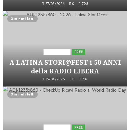
27/05/2026
0
798
3 minuti letti
Astorri News
FREE
A LATINA STORI@FEST i 50 ANNI
della RADIO LIBERA
15/04/2026
0
706
3 minuti letti
Astorri News
FREE