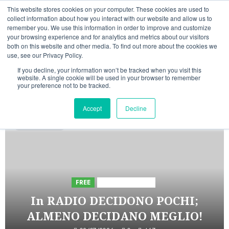
Vai
07/08/2026
20:49:59
This website stores cookies on your computer. These cookies are used to
al
collect information about how you interact with our website and allow us to
Linkedin
Facebook
X
Telegram
Whatsapp
Mastodon
remember you. We use this information in order to improve and customize
contenuto
your browsing experience and for analytics and metrics about our visitors
both on this website and other media. To find out more about the cookies we
use, see our Privacy Policy.
If you decline, your information won’t be tracked when you visit this
website. A single cookie will be used in your browser to remember
your preference not to be tracked.
INIZIATIVE ASTORRI
Accept
Decline
5 minuti letti
FREE
Iniziative Astorri
In RADIO DECIDONO POCHI;
ALMENO DECIDANO MEGLIO!