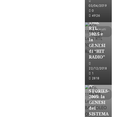
FREE
03/04/2019
A-
0
4926
STORIES-
1988:
RTL
4 minuti
102.5 e
letti
la
GENESI
di “HIT
RADIO”
A-Stories
22/12/2018
Formazione Rad
1
FREE
2818
A-
STORIES-
8 minuti
2005: la
letti
GENESI
del
SISTEMA