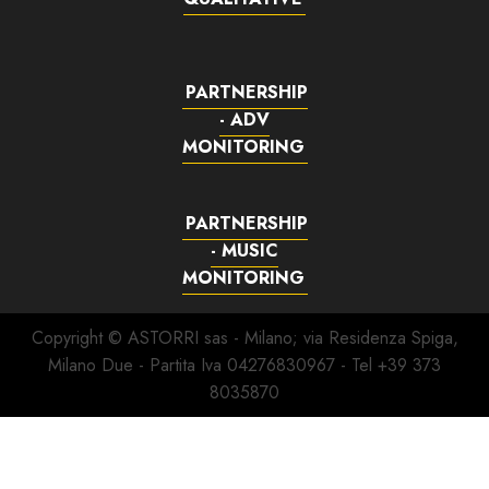
PARTNERSHIP
- ADV
MONITORING
PARTNERSHIP
- MUSIC
MONITORING
Copyright © ASTORRI sas - Milano; via Residenza Spiga,
Milano Due - Partita Iva 04276830967 - Tel +39 373
8035870