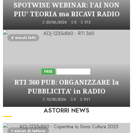
SPOTWISE WEBINAR: l’AI NON
PIU’ TEORIA ma RICAVI RADIO
20/06/2026
0
312
4 minuti letti
FREE
Iniziative Astorri
RTI 360 PUB: ORGANIZZARE la
PUBBLICITA’ in RADIO
15/05/2026
0
931
ASTORRI NEWS
1 minuti di lettura