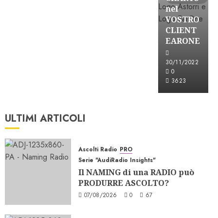
nel
VOSTRO
CLIENT
EARONE
30/11/2022
0
3623
ULTIMI ARTICOLI
Ascolti Radio
PRO
Serie "AudiRadio Insights"
Il NAMING di una RADIO può
PRODURRE ASCOLTO?
07/08/2026
0
67