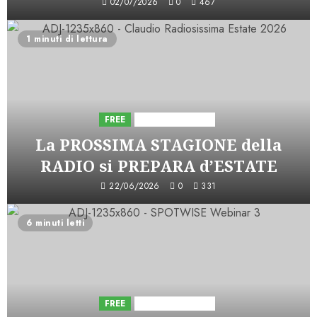
02/07/2026
0
467
1 minuti di lettura
FREE
Iniziative Astorri
La PROSSIMA STAGIONE della
RADIO si PREPARA d’ESTATE
22/06/2026
0
331
6 minuti letti
FREE
Iniziative Astorri