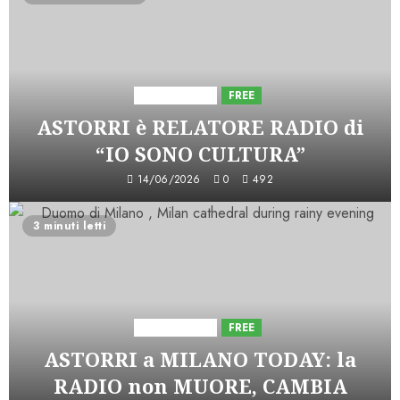
Astorri News
FREE
ASTORRI è RELATORE RADIO di
“IO SONO CULTURA”
14/06/2026
0
492
3 minuti letti
Astorri News
FREE
ASTORRI a MILANO TODAY: la
RADIO non MUORE, CAMBIA