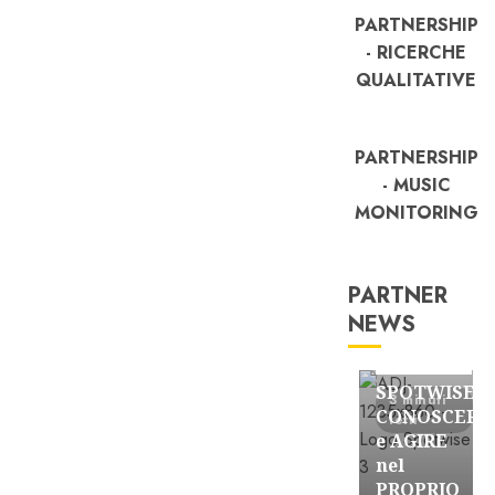
PARTNERSHIP
- RICERCHE
QUALITATIVE
PARTNERSHIP
- MUSIC
MONITORING
PARTNER
NEWS
FREE
Partnership
SPOTWISE:
3 minuti
CONOSCERE
letti
e AGIRE
nel
PROPRIO