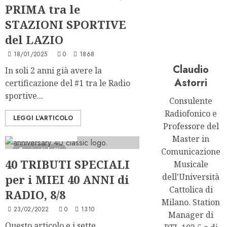
PRIMA tra le
STAZIONI SPORTIVE
del LAZIO
18/01/2025
0
1868
Claudio
In soli 2 anni già avere la
Astorri
certificazione del #1 tra le Radio
sportive...
Consulente
Radiofonico e
LEGGI L'ARTICOLO
40 anni di Astorri
Professore del
Formazione Radio
Master in
8 minuti letti
Comunicazione
40 TRIBUTI SPECIALI
Musicale
dell'Università
per i MIEI 40 ANNI di
Cattolica di
RADIO, 8/8
Milano. Station
23/02/2022
0
1310
Manager di
Questo articolo e i sette