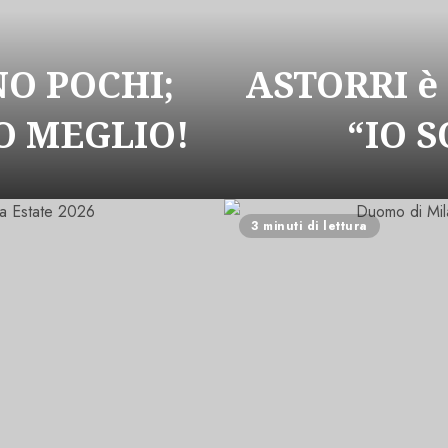
NO POCHI;
ASTORRI è
 MEGLIO!
“IO 
3 minuti di lettura