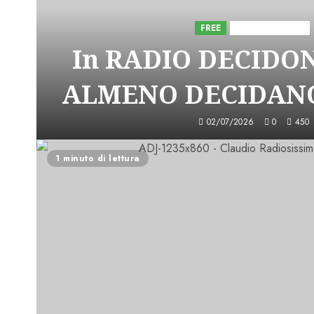
FREE
Iniziative Astorri
In RADIO DECIDO
ALMENO DECIDANO
02/07/2026
0
450
1 minuto di lettura