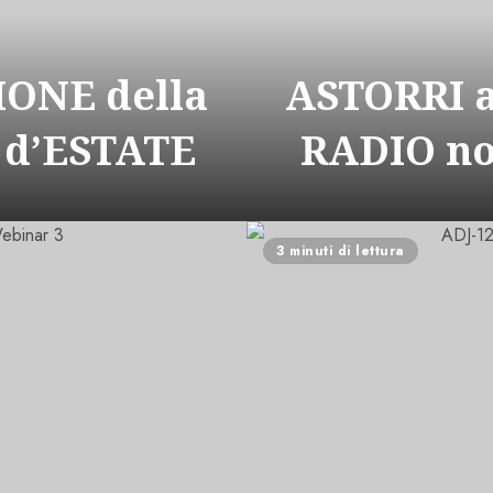
ONE della
ASTORRI 
 d’ESTATE
RADIO n
3 minuti di lettura