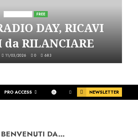
Astorri News
FREE
ADIO DAY, RICAVI
 da RILANCIARE
11/03/2026
0
683
PRO ACCESS
NEWSLETTER
BENVENUTI DA…