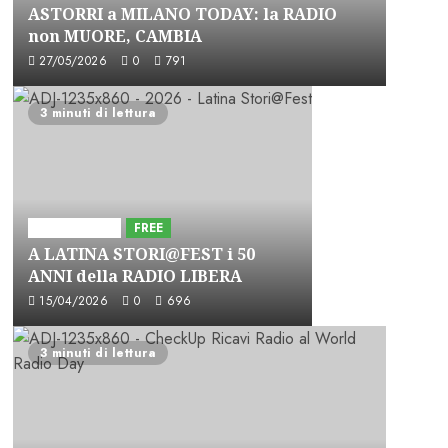
ASTORRI a MILANO TODAY: la RADIO
non MUORE, CAMBIA
27/05/2026
0
791
3 minuti di lettura
Astorri News
FREE
A LATINA STORI@FEST i 50
ANNI della RADIO LIBERA
15/04/2026
0
696
3 minuti di lettura