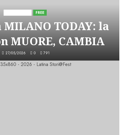
Astorri News
FREE
a MILANO TODAY: la
on MUORE, CAMBIA
27/05/2026
0
791