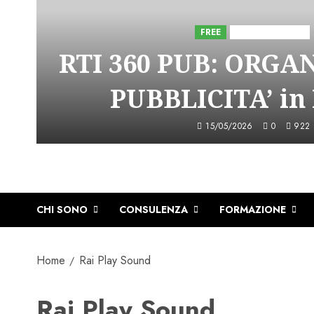
FREE
Iniziative Astorri
RTI 360 PUB: ORGA
PUBBLICITA’ in
15/05/2026
0
922
CHI SONO
CONSULENZA
FORMAZIONE
Home
Rai Play Sound
Rai Play Sound