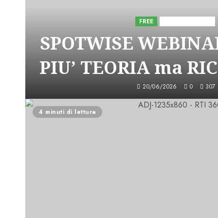
FREE
Iniziative Astorri
SPOTWISE WEBINAR
PIU’ TEORIA ma RI
20/06/2026
0
307
4 minuti di lettura