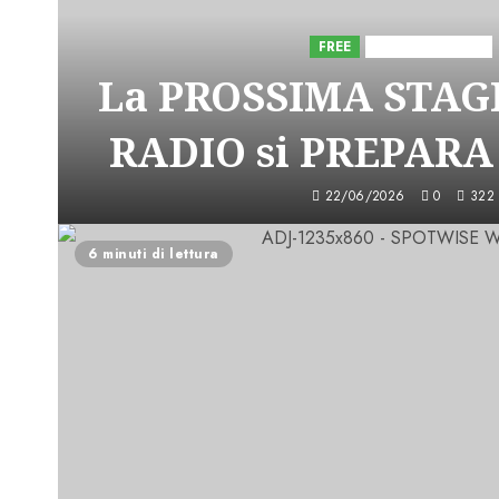
FREE
Iniziative Astorri
La PROSSIMA STAGI
RADIO si PREPARA
22/06/2026
0
322
6 minuti di lettura