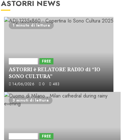
ASTORRI NEWS
1 minuto di lettura
Astorri News
FREE
ASTORRI è RELATORE RADIO di “IO
SONO CULTURA”
14/06/2026
0
483
3 minuti di lettura
Astorri News
FREE