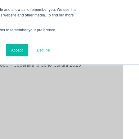
Linkedin
Facebook
X
Telegram
Whatsapp
Mastodon
ite and allow us to remember you. We use this
is website and other media. To find out more
rowser to remember your preference
ASTORRI NEWS
Accept
Decline