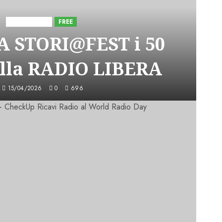
Astorri News
FREE
A STORI@FEST i 50
lla RADIO LIBERA
15/04/2026
0
696