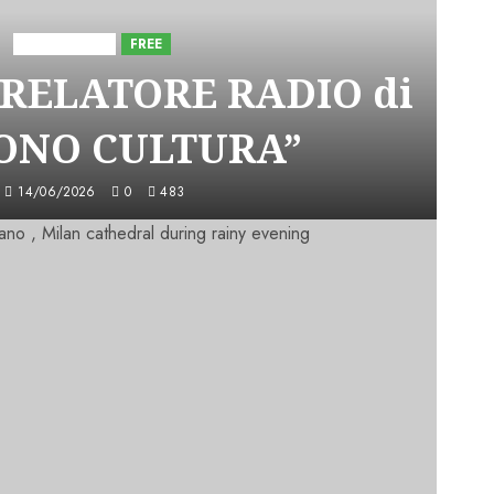
Astorri News
FREE
 RELATORE RADIO di
SONO CULTURA”
14/06/2026
0
483