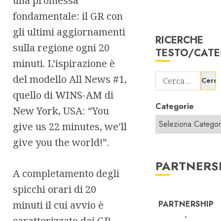
una promessa
fondamentale: il GR con
gli ultimi aggiornamenti
RICERCHE
sulla regione ogni 20
TESTO/CATE
minuti. L’ispirazione è
Ricerca
del modello All News #1,
per:
quello di
WINS-AM
di
Categorie
New York, USA: “You
give us 22 minutes, we’ll
give you the world!”.
PARTNERS
A completamento degli
spicchi orari di 20
minuti il cui avvio è
PARTNERSHIP
-
caratterizzato dai GR,