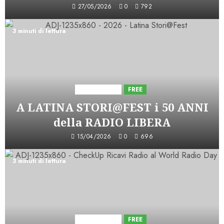
27/05/2026
0
792
3 minuti di lettura
Astorri News
FREE
A LATINA STORI@FEST i 50 ANNI
della RADIO LIBERA
15/04/2026
0
696
3 minuti di lettura
Astorri News
FREE