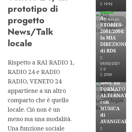
Formazione Rad
1992
prototipo di
FREE
progetto
A-
8 minuti
STORIES-
di lettura
News/Talk
2001/2004:
la MIA
locale
DIREZIONE
A-Stories
di RDS
Formazione Rad
Rispetto a RAI RADIO 1,
FREE
09/05/2021
A-
0
RADIO 24 e RADIO
2709
STORIES-
RADIO,
VENETO 24
2009: un
FORMATO
appartiene a un altro
5 minuti
ALTERNATI
di lettura
comparto che è quello
con
MUSICA
locale. Ciò non è un
di
meno ma una modalità.
AVANGUARD
Una funzione sociale
A-Stories