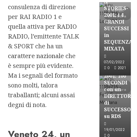
A-
consulenza di direzione
STORIES-
3 minuti
2001: i 4
per RAI RADIO 1 e
di lettura
GRANDI
quella attiva per
RADIO
SUCCESSI
in
RADIO
, l’emittente TALK
A-Stories
SEQUENZA
& SPORT che ha un
Formazione Rad
MIXATA
carattere nazionale
che
FREE
A-
07/02/2022
è sempre più evidente.
0
2021
STORIES-
Ma i segnali del formato
2001: 100
SECONDI
sono molti, talora
3 minuti
con un
di lettura
traballanti; alcuni assai
DIRETTORE
di
degni di nota.
SUCCESSO
su RDS
19/01/2022
Veneto 24, un
A-Stories
0