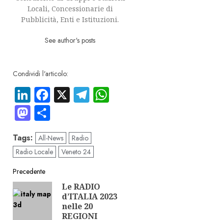
Locali, Concessionarie di
Pubblicità, Enti e Istituzioni.
See author's posts
Condividi l'articolo:
LinkedIn
Facebook
X
Telegram
WhatsApp
Mastodon
Condividi
Tags:
All-News
Radio
Radio Locale
Veneto 24
Navigazione
Precedente
Le RADIO
Articolo
articolo
d’ITALIA 2023
precedente:
nelle 20
REGIONI