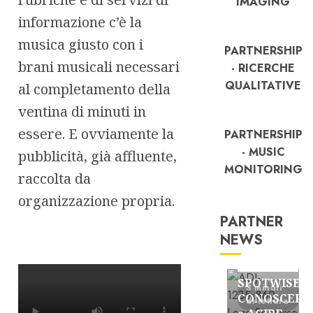
IMAGING
informazione c’è la
musica giusto con i
PARTNERSHIP
brani musicali necessari
- RICERCHE
QUALITATIVE
al completamento della
ventina di minuti in
essere. E ovviamente la
PARTNERSHIP
- MUSIC
pubblicità, già affluente,
MONITORING
raccolta da
organizzazione propria.
PARTNER
NEWS
FREE
Partnership
SPOTWISE:
3 minuti
CONOSCERE
di lettura