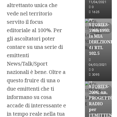
11/04/2021
altrettanto unica che
Formazione Rad
0
FREE
1625
vede nel territorio
A-
servito il focus
STORIES-
8 minuti
editoriale al 100%. Per
1988/1993:
di lettura
la MIA
gli ascoltatori poter
DIREZIONE
contare su una serie di
di RTL
102.5
emittenti
A-Stories
News/Talk/Sport
04/03/2021
Formazione Rad
0
nazionali è bene. Oltre a
FREE
3095
questo fruire di una o
A-
STORIES-
due emittenti che ti
7 minuti
2006: un
di lettura
informano su cosa
PROGETTO
RADIO
accade di interessante e
per
in tempo reale nella tua
l’EMITTENZ