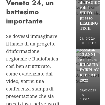
Veneto 24, un
dell’AUDIO
di lettura
e del
battesimo
VIDEO
presso
importante
LEADING
TECH
Se dovessi immaginare
Partnership
21/10/2024
il lancio di un progetto
0
1117
EARONE
COMPIE
d’informazione
13 ANNI
2 minuti
regionale e Radiofonica
e
di lettura
RILASCIA
così ben strutturato,
l’AIRPLAY
come evidenziato dal
REPORT
2022
video, vorrei una
conferenza stampa di
08/02/2023
Partnership
0
presentazione che sia
2586
CONSULTAR
prestigiosa, nel senso di