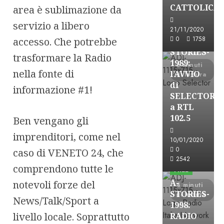
A-Stories
CATTOLICA
area è sublimazione da
Formazione Rad
servizio a libero
FREE
21/11/2020
0
1758
accesso. Che potrebbe
A-
STORIES-
trasformare la Radio
1989:
6 minuti
nella fonte di
l’AVVIO
di lettura
di
informazione #1!
SELECTOR
a RTL
102.5
Ben vengano gli
imprenditori, come nel
10/01/2020
A-Stories
0
caso di VENETO 24, che
Formazione Rad
2542
comprendono tutte le
FREE
A-
notevoli forze del
4 minuti
STORIES-
di lettura
News/Talk/Sport a
1998:
livello locale. Soprattutto
RADIO