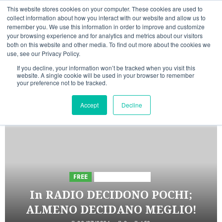
Vai
06/08/2026
17:02:34
This website stores cookies on your computer. These cookies are used to
al
collect information about how you interact with our website and allow us to
Linkedin
Facebook
X
Telegram
Whatsapp
Mastodon
remember you. We use this information in order to improve and customize
contenuto
your browsing experience and for analytics and metrics about our visitors
both on this website and other media. To find out more about the cookies we
use, see our Privacy Policy.
If you decline, your information won’t be tracked when you visit this
website. A single cookie will be used in your browser to remember
your preference not to be tracked.
INIZIATIVE ASTORRI
Accept
Decline
5 minuti di lettura
FREE
Iniziative Astorri
In RADIO DECIDONO POCHI;
ALMENO DECIDANO MEGLIO!