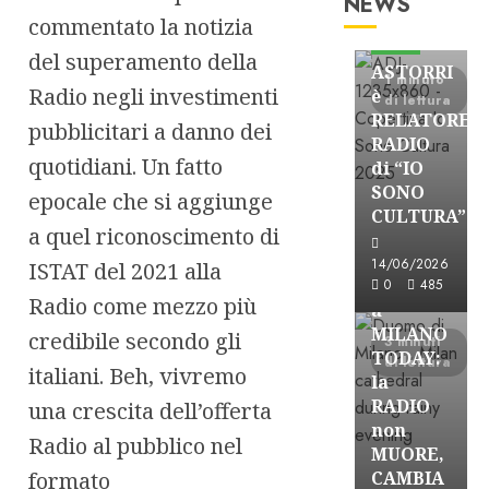
NEWS
Astorri News
commentato la notizia
FREE
del superamento della
ASTORRI
1 minuto
Radio negli investimenti
è
di lettura
RELATORE
pubblicitari a danno dei
RADIO
quotidiani. Un fatto
di “IO
SONO
epocale che si aggiunge
CULTURA”
Astorri News
a quel riconoscimento di
FREE
14/06/2026
ISTAT del 2021 alla
ASTORRI
0
485
Radio come mezzo più
a
MILANO
credibile secondo gli
3 minuti
TODAY:
di lettura
italiani. Beh, vivremo
la
RADIO
una crescita dell’offerta
non
Radio al pubblico nel
MUORE,
formato
CAMBIA