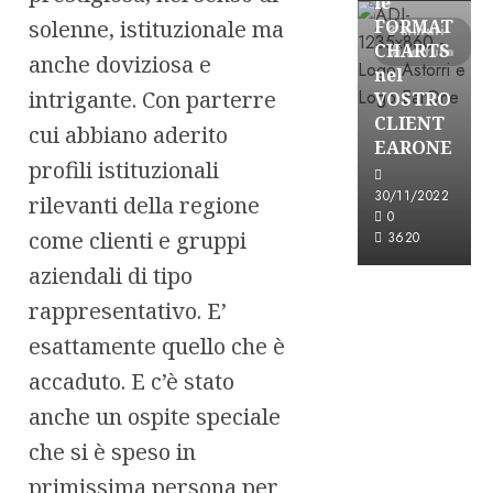
le
FORMAT
solenne, istituzionale ma
3 minuti
CHARTS
di lettura
anche doviziosa e
nel
intrigante. Con parterre
VOSTRO
CLIENT
cui abbiano aderito
EARONE
profili istituzionali
30/11/2022
rilevanti della regione
0
come clienti e gruppi
3620
aziendali di tipo
rappresentativo. E’
esattamente quello che è
accaduto. E c’è stato
anche un ospite speciale
che si è speso in
primissima persona per