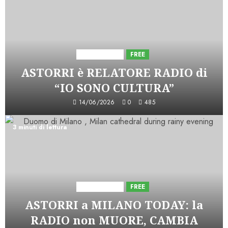
Astorri News
FREE
ASTORRI è RELATORE RADIO di
“IO SONO CULTURA”
14/06/2026
0
485
3 minuti di lettura
Astorri News
FREE
ASTORRI a MILANO TODAY: la
RADIO non MUORE, CAMBIA