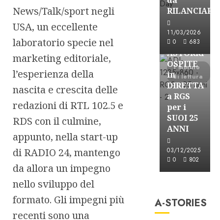
News/Talk/sport negli
RILANCIARE
USA, un eccellente
Astorri News
11/03/2026
laboratorio specie nel
FREE
0
683
ASTORRI
marketing editoriale,
OSPITE
1 minuto
l’esperienza della
in
di lettura
DIRETTA
nascita e crescita delle
a RGS
redazioni di RTL 102.5 e
per i
SUOI 25
RDS con il culmine,
ANNI
appunto, nella start-up
di RADIO 24, mantengo
03/12/2025
0
802
da allora un impegno
nello sviluppo del
A-Stories
formato. Gli impegni più
Formazione Rad
A-STORIES
FREE
recenti sono una