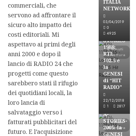
ITALIA
commerciali, che
NETWORK
A-Stories
servono ad affrontare il
Formazione Rad
03/04/2019
sicuro alto impatto dei
FREE
0
costi editoriali. Mi
A-
4925
STORIES-
aspettavo ai primi degli
1988:
4 minuti
anni 2000 e dopo il
RTL
di lettura
102.5 e
lancio di RADIO 24 che
la
progetti come questo
GENESI
di “HIT
sarebbero stati il rifugio
RADIO”
A-Stories
dei quotidiani locali, la
Formazione Rad
22/12/2018
loro lancia di
FREE
1
2817
salvataggio verso i
A-
STORIES-
fatturati pubblicitari del
8 minuti
2005: la
di lettura
futuro. E l’acquisizione
GENESI