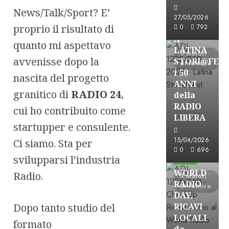
News/Talk/Sport? E’
Astorri News
27/05/2026
FREE
proprio il risultato di
0
792
A
quanto mi aspettavo
LATINA
3 minuti
avvenisse dopo la
STORI@FES
di lettura
i 50
nascita del progetto
ANNI
granitico di
RADIO 24
,
della
RADIO
cui ho contribuito come
LIBERA
startupper e consulente.
15/04/2026
Ci siamo. Sta per
Astorri News
0
696
svilupparsi l’industria
FREE
WORLD
Radio.
3 minuti
RADIO
di lettura
DAY,
Dopo tanto studio del
RICAVI
LOCALI
formato
da