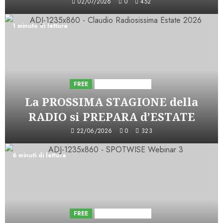
02/07/2026
0
452
1 minuto di lettura
FREE
Iniziative Astorri
La PROSSIMA STAGIONE della
RADIO si PREPARA d’ESTATE
22/06/2026
0
323
6 minuti di lettura
FREE
Iniziative Astorri