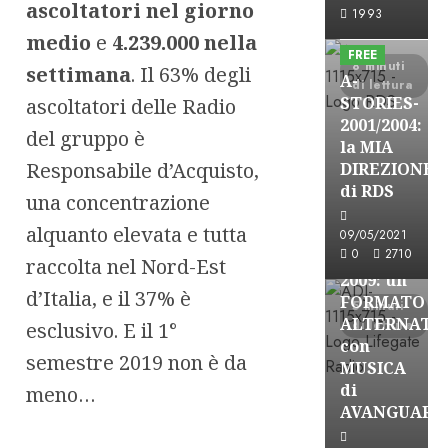
A-Stories
ascoltatori nel giorno
1993
Formazione Rad
medio
e
4.239.000 nella
FREE
8 minuti
settimana
. Il 63% degli
A-
di lettura
STORIES-
ascoltatori delle Radio
2001/2004:
del gruppo è
la MIA
A-Stories
Responsabile d’Acquisto,
DIREZIONE
Formazione Rad
di RDS
una concentrazione
FREE
alquanto elevata e tutta
A-
09/05/2021
0
2710
STORIES-
raccolta nel Nord-Est
2009: un
d’Italia, e il 37% è
FORMATO
5 minuti
ALTERNATI
di lettura
esclusivo. E il 1°
con
semestre 2019 non è da
MUSICA
di
meno…
AVANGUARD
A-Stories