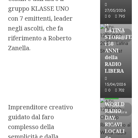
gruppo KLASSE UNO
Astorri News
27/05/2026
FREE
0
795
con 7 emittenti, leader
A
negli ascolti, che fa
LATINA
3 minuti
STORI@FES
riferimento a Roberto
di lettura
i 50
Zanella.
ANNI
della
RADIO
LIBERA
15/04/2026
Astorri News
0
702
FREE
WORLD
Imprenditore creativo
3 minuti
RADIO
di lettura
guidato dal faro
DAY,
RICAVI
complesso della
LOCALI
semplicità e dalla
da