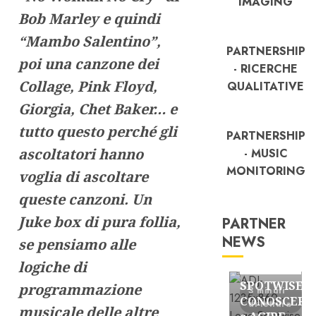
IMAGING
Bob Marley e quindi
“Mambo Salentino”,
PARTNERSHIP
poi una canzone dei
- RICERCHE
Collage, Pink Floyd,
QUALITATIVE
Giorgia, Chet Baker… e
tutto questo perché gli
PARTNERSHIP
ascoltatori hanno
- MUSIC
MONITORING
voglia di ascoltare
queste canzoni. Un
Juke box di pura follia,
PARTNER
NEWS
se pensiamo alle
FREE
logiche di
Partnership
SPOTWISE:
programmazione
3 minuti
CONOSCERE
di lettura
musicale delle altre