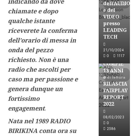
indicando da dove
dell’AUDIO
di lettura
e del
chiamate e dopo
VIDEO
qualche istante
presso
riceverete la conferma
LEADING
TECH
dell’orario di messa in
onda del pezzo
Partnership
21/10/2024
0
1117
EARONE
richiesto. Non è una
COMPIE
radio che ascolti per
13 ANNI
2 minuti
e
di lettura
caso ma per passione e
RILASCIA
genera dunque un
l’AIRPLAY
REPORT
fortissimo
2022
engagement
.
08/02/2023
Nata nel 1989 RADIO
Partnership
0
2586
BIRIKINA conta ora su
CONSULTAR