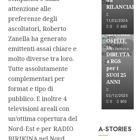
RILANCIARE
attenzione alle
preferenze degli
Astorri News
11/03/2026
FREE
0
685
ascoltatori, Roberto
ASTORRI
Zanella ha generato
OSPITE
1 minuto
in
emittenti assai chiare e
di lettura
DIRETTA
molto diverse tra loro.
a RGS
Tutte assolutamente
per i
SUOI 25
complementari per
ANNI
format e tipo di
03/12/2025
pubblico. E inoltre 4
0
803
televisioni areali con
A-Stories
un’ottima copertura del
Formazione Rad
Nord-Est e per RADIO
A-STORIES
FREE
A-
BIRIKINA nel Nord