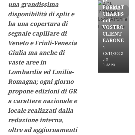
le
una grandissima
FORMAT
3 minuti
disponibilità di split e
CHARTS
di lettura
nel
ha una copertura di
VOSTRO
segnale capillare di
CLIENT
EARONE
Veneto e Friuli-Venezia
Giulia ma anche di
30/11/2022
0
vaste aree in
3620
Lombardia ed Emilia-
Romagna; ogni giorno
propone edizioni di GR
a carattere nazionale e
locale realizzati dalla
redazione interna,
oltre ad aggiornamenti