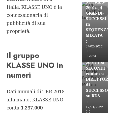
STORIES-
Italia. KLASSE UNO è la
2001: i 4
3 minuti
GRANDI
di lettura
concessionaria di
SUCCESSI
pubblicità di sua
in
SEQUENZA
proprietà.
A-Stories
MIXATA
Formazione Rad
FREE
07/02/2022
A-
0
Il gruppo
2023
STORIES-
KLASSE UNO in
2001: 100
SECONDI
3 minuti
numeri
con un
di lettura
DIRETTORE
di
SUCCESSO
Dati annuali di TER 2018
su RDS
alla mano, KLASSE UNO
conta
1.237.000
19/01/2022
0