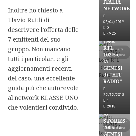
ITALIA
A-Stories
NETWORK
Inoltre ho chiesto a
Formazione Rad
Flavio Rutili di
FREE
03/04/2019
A-
0
descrivere l’offerta delle
4925
STORIES-
7 emittenti del suo
1988:
RTL
gruppo. Non mancano
4 minuti
102.5 e
di lettura
tutti i particolari e gli
la
aggiornamenti recenti
GENESI
di “HIT
del caso, una eccellente
RADIO”
guida più che autorevole
A-Stories
22/12/2018
al network KLASSE UNO
Formazione Rad
1
che volentieri condivido.
FREE
2818
A-
STORIES-
8 minuti
2005: la
di lettura
GENESI