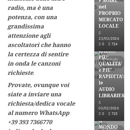
e AGIRE
nel
radio, ma è una
PROPRIO
potenza, con una
MERCATO
FREE
grandissima
LOCALE
Partnership
attenzione agli
Per la
23/03/2026
ascoltatori che hanno
PRODUZION
0
724
RADIO,
la certezza di sentire
PIU’
4 minuti
in onda le canzoni
QUALITA’
di lettura
e PIU’
richieste
.
RAPIDITA’:
le
Provate, ovunque voi
AUDIO
siate a inviare una
Partnership
LIBRARIES
VISION
richiesta/dedica vocale
BROADCAST
03/02/2026
al numero WhatsApp
ESPLORARE
0
725
il
+39 393 7366770
MONDO
2 minuti