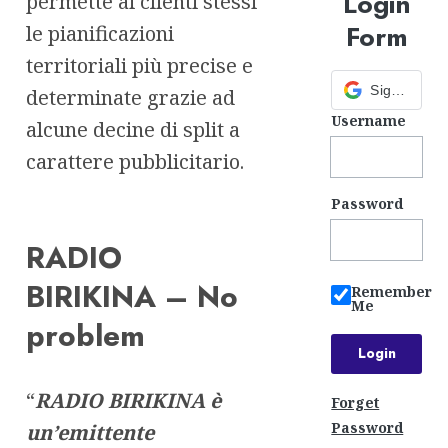
Login
permette ai clienti stessi
Form
le pianificazioni
territoriali più precise e
Sign in with Google
determinate grazie ad
Username
alcune decine di split a
carattere pubblicitario.
Password
RADIO
BIRIKINA – No
Remember
Me
problem
“
RADIO BIRIKINA è
Forget
Password
un’emittente