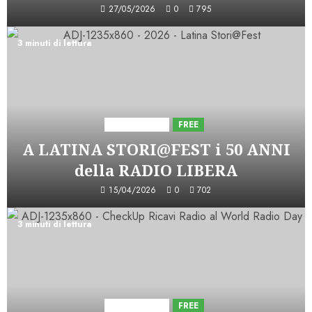
27/05/2026
0
795
3 minuti di lettura
Astorri News
FREE
A LATINA STORI@FEST i 50 ANNI
della RADIO LIBERA
15/04/2026
0
702
3 minuti di lettura
Astorri News
FREE