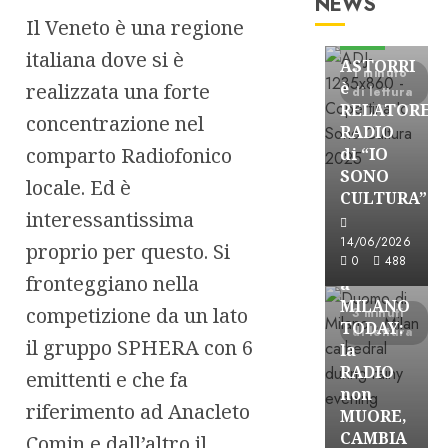
NEWS
Astorri News
Il Veneto è una regione
FREE
italiana dove si è
ASTORRI
1 minuto
è
realizzata una forte
di lettura
RELATORE
concentrazione nel
RADIO
comparto Radiofonico
di “IO
SONO
locale. Ed è
CULTURA”
Astorri News
interessantissima
FREE
14/06/2026
proprio per questo. Si
ASTORRI
0
488
fronteggiano nella
a
MILANO
competizione da un lato
3 minuti
TODAY:
di lettura
il gruppo SPHERA con 6
la
RADIO
emittenti e che fa
non
riferimento ad Anacleto
MUORE,
CAMBIA
Comin e dall’altro il