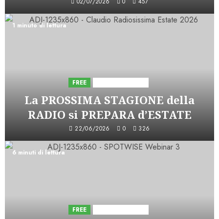
02/07/2026
0
457
1 minuto di lettura
FREE
Iniziative Astorri
La PROSSIMA STAGIONE della
RADIO si PREPARA d’ESTATE
22/06/2026
0
326
6 minuti di lettura
FREE
Iniziative Astorri