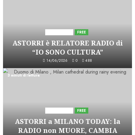
Astorri News
FREE
ASTORRI è RELATORE RADIO di
“IO SONO CULTURA”
14/06/2026
0
488
3 minuti di lettura
Astorri News
FREE
ASTORRI a MILANO TODAY: la
RADIO non MUORE, CAMBIA