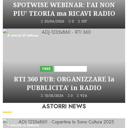
SPOTWISE WEBINAR: l’AI NON
PIU’ TEORIA ma RICAVI RADIO
20/06/2026
0
307
4 minuti di lettura
FREE
Iniziative Astorri
RTI 360 PUB: ORGANIZZARE la
PUBBLICITA’ in RADIO
15/05/2026
0
926
ASTORRI NEWS
1 minuto di lettura