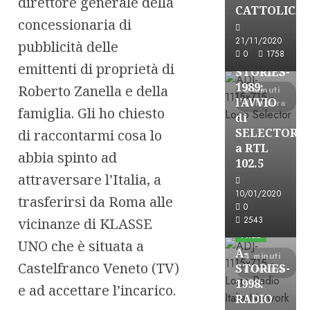
direttore generale della
A-Stories
CATTOLICA
concessionaria di
Formazione Rad
FREE
21/11/2020
pubblicità delle
0
1758
A-
emittenti di proprietà di
STORIES-
1989:
Roberto Zanella e della
6 minuti
l’AVVIO
di lettura
famiglia. Gli ho chiesto
di
SELECTOR
di raccontarmi cosa lo
a RTL
abbia spinto ad
102.5
attraversare l’Italia, a
10/01/2020
trasferirsi da Roma alle
A-Stories
0
Formazione Rad
2543
vicinanze di KLASSE
FREE
UNO che è situata a
A-
4 minuti
Castelfranco Veneto (TV)
STORIES-
di lettura
1998:
e ad accettare l’incarico.
RADIO