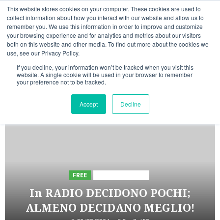
Vai
07/08/2026
02:39:36
This website stores cookies on your computer. These cookies are used to
al
collect information about how you interact with our website and allow us to
Linkedin
Facebook
X
Telegram
Whatsapp
Mastodon
remember you. We use this information in order to improve and customize
contenuto
your browsing experience and for analytics and metrics about our visitors
both on this website and other media. To find out more about the cookies we
use, see our Privacy Policy.
If you decline, your information won’t be tracked when you visit this
website. A single cookie will be used in your browser to remember
your preference not to be tracked.
INIZIATIVE ASTORRI
Accept
Decline
5 minuti di lettura
FREE
Iniziative Astorri
In RADIO DECIDONO POCHI;
ALMENO DECIDANO MEGLIO!