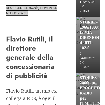
11/04/2021
Formazione Rad
0
KLASSE-UNO-Network_-NUMERO-1-
FREE
1625
NEL-NORD-EST
A-
STORIES-
8 minuti
1988/1993:
di lettura
la MIA
Flavio Rutili, il
DIREZIONE
di RTL
direttore
102.5
generale della
A-Stories
04/03/2021
Formazione Rad
0
concessionaria
FREE
3097
A-
di pubblicità
STORIES-
7 minuti
2006: un
di lettura
PROGETTO
Flavio Rutili, un mio ex
RADIO
collega a RDS, è oggi il
per
l’EMITTENZ