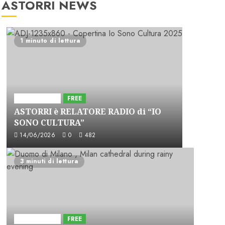
ASTORRI NEWS
1 minuto di lettura
Astorri News
FREE
ASTORRI è RELATORE RADIO di “IO
SONO CULTURA”
14/06/2026
0
482
3 minuti di lettura
Astorri News
FREE