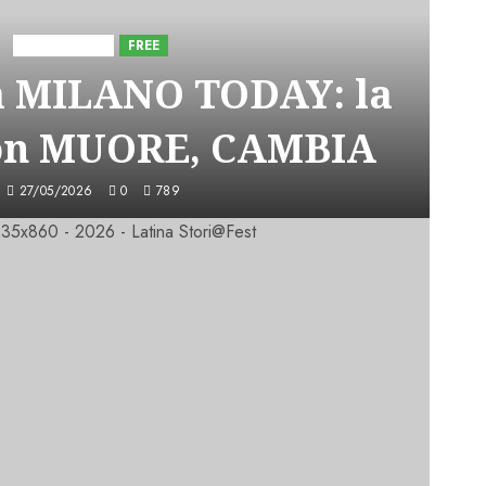
Astorri News
FREE
a MILANO TODAY: la
on MUORE, CAMBIA
27/05/2026
0
789