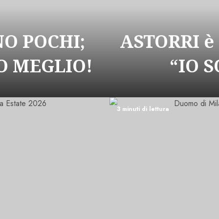
NO POCHI;
ASTORRI è
 MEGLIO!
“IO 
3 minuti di lettura