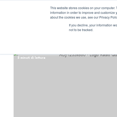
Vai
06/08/2026
01:32:40
This website stores cookies on your computer. 
al
information in order to improve and customize y
contenuto
about the cookies we use, see our Privacy Polic
If you decline, your information w
not to be tracked.
INIZIATIVE ASTO
5 minuti di lettura