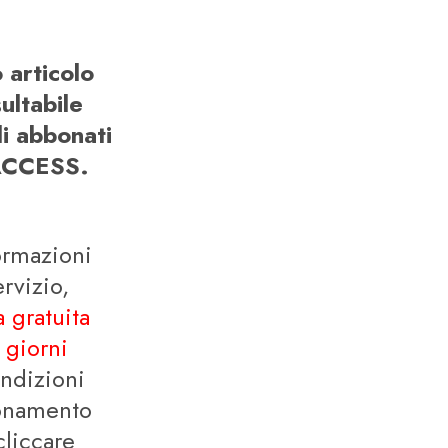
 articolo
ultabile
li abbonati
CCESS.
ormazioni
ervizio,
 gratuita
 giorni
ondizioni
onamento
cliccare