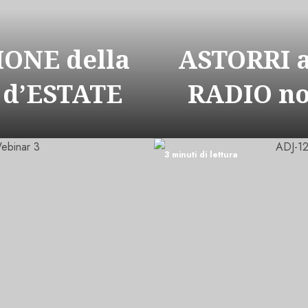
ONE della
ASTORRI 
 d’ESTATE
RADIO n
3 minuti di lettura