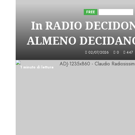
FREE
Iniziative Astorri
In RADIO DECIDO
ALMENO DECIDANO
02/07/2026
0
447
1 minuto di lettura