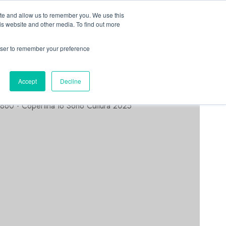
Linkedin
Facebook
X
Telegram
Whatsapp
Mastodon
ite and allow us to remember you. We use this
is website and other media. To find out more
rowser to remember your preference
ASTORRI NEWS
Accept
Decline