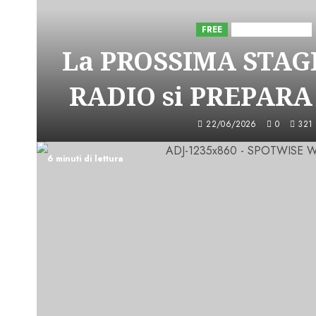
FREE
Iniziative Astorri
La PROSSIMA STAGI
RADIO si PREPARA
22/06/2026
0
321
6 minuti di lettura