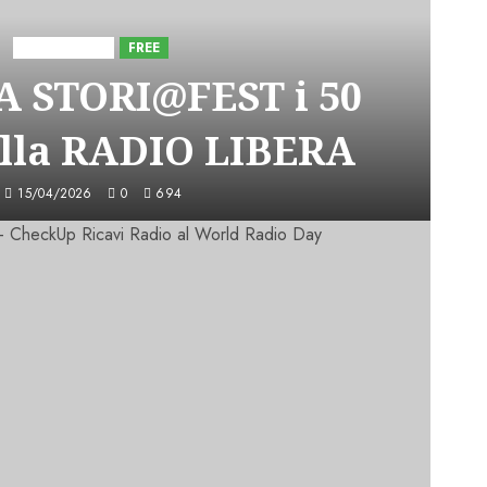
Astorri News
FREE
A STORI@FEST i 50
lla RADIO LIBERA
15/04/2026
0
694