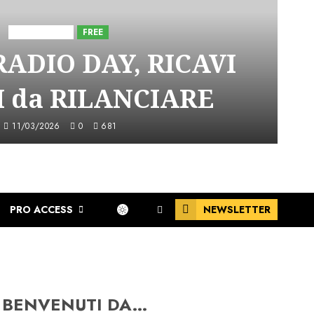
Astorri News
FREE
ADIO DAY, RICAVI
 da RILANCIARE
11/03/2026
0
681
PRO ACCESS
NEWSLETTER
BENVENUTI DA…