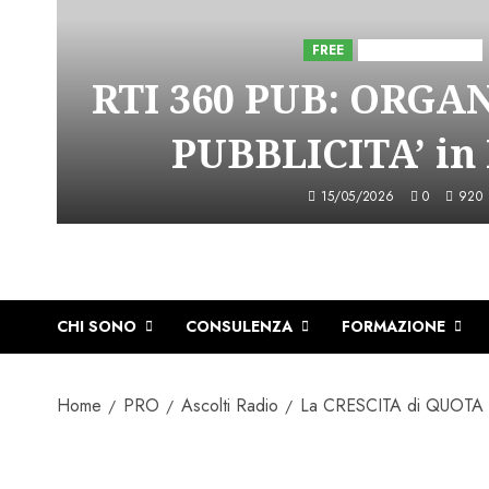
FREE
Iniziative Astorri
RTI 360 PUB: ORGA
PUBBLICITA’ in
15/05/2026
0
920
CHI SONO
CONSULENZA
FORMAZIONE
Home
PRO
Ascolti Radio
La CRESCITA di QUOTA 