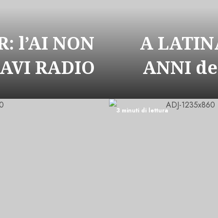
: l’AI NON
A LATIN
CAVI RADIO
ANNI de
3 minuti di lettura