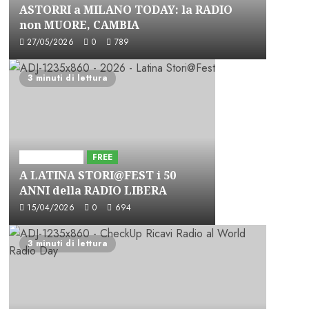
ASTORRI a MILANO TODAY: la RADIO
non MUORE, CAMBIA
27/05/2026
0
789
3 minuti di lettura
Astorri News
FREE
A LATINA STORI@FEST i 50
ANNI della RADIO LIBERA
15/04/2026
0
694
3 minuti di lettura