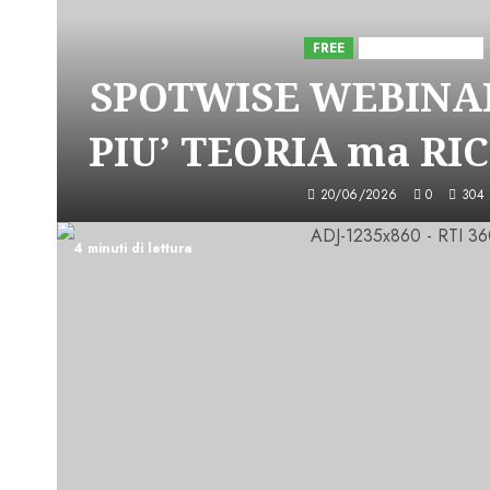
FREE
Iniziative Astorri
SPOTWISE WEBINAR
PIU’ TEORIA ma RI
20/06/2026
0
304
4 minuti di lettura