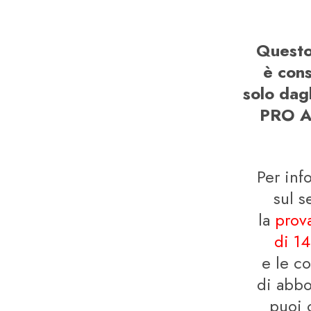
Questo
è cons
solo dag
PRO A
Per inf
sul s
la
prova
di 14
e le c
di abb
puoi 