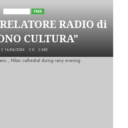
Astorri News
FREE
 RELATORE RADIO di
SONO CULTURA”
14/06/2026
0
482