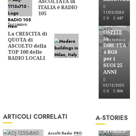
ASCOLTATA in
precedente:
ITALIA è RADIO
Astorri News
11/03/2026
105
FREE
0
687
Successivo
ASTORRI
OSPITE
La CRESCITA di
Articolo
1 minuti
in
QUOTA di
di lettura
successivo:
DIRETTA
ASCOLTO della
TOP 100 delle
a RGS
RADIO LOCALI
per i
SUOI 25
ANNI
03/12/2025
0
804
A-Stories
Formazione Rad
ARTICOLI CORRELATI
A-STORIES
FREE
A-
STORIES-
Ascolti Radio
PRO