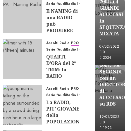
2001: i 4
3 minuti
Serie "AudiRadio Insights"
GRANDI
letti
Il NAMING di
SUCCESSI
una RADIO
in
può
SEQUENZA
PRODURRE
A-Stories
MIXATA
ASCOLTO?
Formazione Rad
Ascolti Radio
PRO
07/08/2026
FREE
07/02/2022
Serie "AudiRadio Insights"
0
71
A-
0
QUARTI
2024
STORIES-
D’ORA del 2°
2001: 100
TRIM: la
SECONDI
3 minuti
RADIO
con un
letti
TIENE, gli
DIRETTORE
EQUILIBRI
Ascolti Radio
PRO
di
CAMBIANO
Serie "AudiRadio Insights"
SUCCESSO
La RADIO,
23/07/2026
su RDS
PIU’ GIOVANE
0
184
della
19/01/2022
POPOLAZIONE;
0
A-Stories
e le SINGOLE
1993