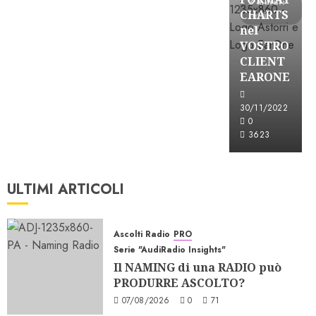
3 minuti
CHARTS
letti
nel
VOSTRO
CLIENT
EARONE
30/11/2022
0
3623
ULTIMI ARTICOLI
Ascolti Radio
PRO
Serie "AudiRadio Insights"
Il NAMING di una RADIO può
PRODURRE ASCOLTO?
07/08/2026
0
71