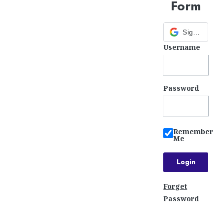
Form
Sign in with Google
Username
Password
Remember
Me
Forget
Password