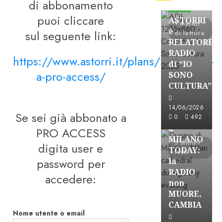
di abbonamento
FREE
puoi cliccare
ASTORRI
1 minuti
è
sul seguente link:
di lettura
RELATORE
RADIO
https://www.astorri.it/plans/iscrizione-
di “IO
a-pro-access/
SONO
CULTURA”
Astorri News
FREE
14/06/2026
Se sei già abbonato a
ASTORRI
0
492
a
PRO ACCESS
MILANO
3 minuti
digita user e
TODAY:
letti
password per
la
RADIO
accedere:
non
MUORE,
CAMBIA
Nome utente o email
Astorri News