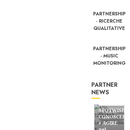
PARTNERSHIP
- RICERCHE
QUALITATIVE
PARTNERSHIP
- MUSIC
MONITORING
PARTNER
NEWS
FREE
Partnership
SPOTWISE:
3 minuti
CONOSCERE
letti
e AGIRE
nel