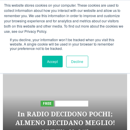
Vai
08/08/2026
22:43:18
This website stores cookies on your computer. These cookies are used to
al
collect information about how you interact with our website and allow us to
Linkedin
Facebook
X
Telegram
Whatsapp
Mastodon
remember you. We use this information in order to improve and customize
contenuto
your browsing experience and for analytics and metrics about our visitors
both on this website and other media. To find out more about the cookies we
use, see our Privacy Policy.
If you decline, your information won’t be tracked when you visit this
website. A single cookie will be used in your browser to remember
your preference not to be tracked.
INIZIATIVE ASTORRI
Accept
Decline
5 minuti letti
FREE
Iniziative Astorri
In RADIO DECIDONO POCHI;
ALMENO DECIDANO MEGLIO!