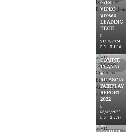
e del
VIDEO
presso
LEADING
TECH
21/10/2024
Partnership
0
1118
EARONE
COMPIE
2 minuti
13 ANNI
letti
e
RILASCIA
l’AIRPLAY
REPORT
2022
Partnership
08/02/2023
0
2587
CONSULTAR
le
FORMAT