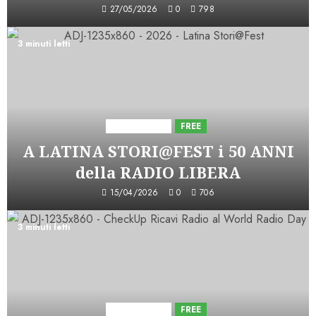
27/05/2026
0
798
3 minuti letti
Astorri News
FREE
A LATINA STORI@FEST i 50 ANNI
della RADIO LIBERA
15/04/2026
0
706
3 minuti letti
Astorri News
FREE