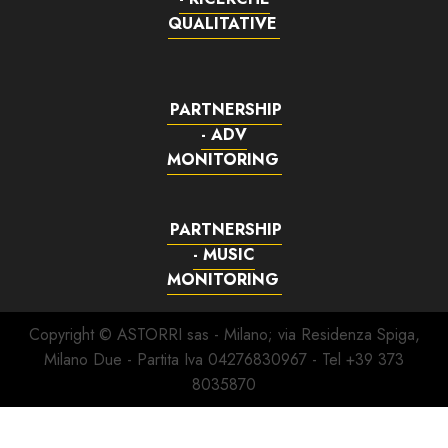
QUALITATIVE
PARTNERSHIP
- ADV
MONITORING
PARTNERSHIP
- MUSIC
MONITORING
Copyright © ASTORRI sas - Milano; via Residenza Spiga,
Milano Due - Partita Iva 04276830967 - Tel +39 373
8035870