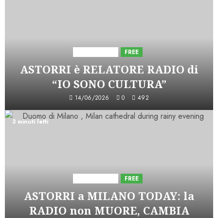
Astorri News
FREE
ASTORRI è RELATORE RADIO di
“IO SONO CULTURA”
14/06/2026
0
492
3 minuti letti
Astorri News
FREE
ASTORRI a MILANO TODAY: la
RADIO non MUORE, CAMBIA