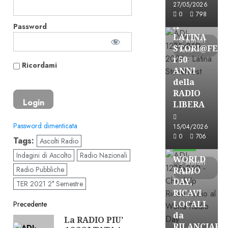
27/05/2026
FREE
0
798
A
Password
LATINA
3 minuti
STORI@FES
letti
i 50
Ricordami
ANNI
della
RADIO
LIBERA
Password dimenticata
15/04/2026
Astorri News
0
706
Tags:
Ascolti Radio
FREE
Indagini di Ascolto
Radio Nazionali
WORLD
3 minuti
Radio Pubbliche
RADIO
letti
DAY,
TER 2021 2° Semestre
RICAVI
Navigazione
LOCALI
Precedente
da
La RADIO PIU’
Articolo
articolo
RILANCIARE