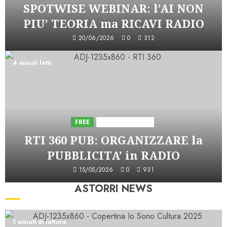
SPOTWISE WEBINAR: l’AI NON
PIU’ TEORIA ma RICAVI RADIO
20/06/2026
0
312
4 minuti letti
FREE
Iniziative Astorri
RTI 360 PUB: ORGANIZZARE la
PUBBLICITA’ in RADIO
15/05/2026
0
931
ASTORRI NEWS
1 minuti di lettura