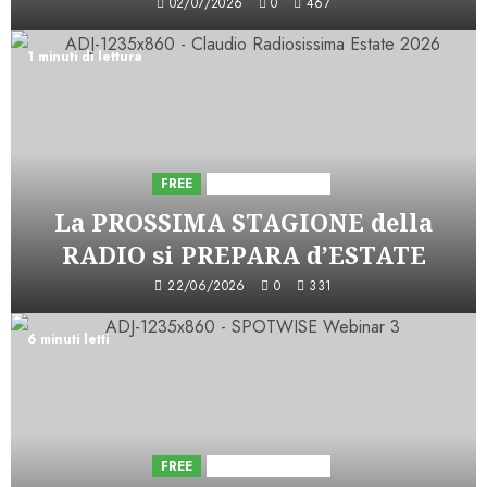
02/07/2026
0
467
1 minuti di lettura
FREE
Iniziative Astorri
La PROSSIMA STAGIONE della
RADIO si PREPARA d’ESTATE
22/06/2026
0
331
6 minuti letti
FREE
Iniziative Astorri