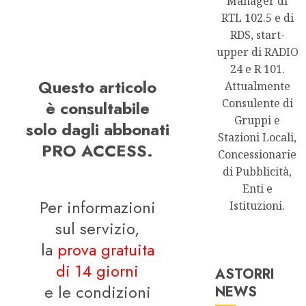
Manager di
RTL 102.5 e di
RDS, start-
upper di RADIO
24 e R 101.
Questo articolo
Attualmente
Consulente di
è consultabile
Gruppi e
solo dagli abbonati
Stazioni Locali,
PRO ACCESS.
Concessionarie
di Pubblicità,
Enti e
Per informazioni
Istituzioni.
sul servizio,
la
prova gratuita
di 14 giorni
ASTORRI
e le condizioni
NEWS
Astorri News