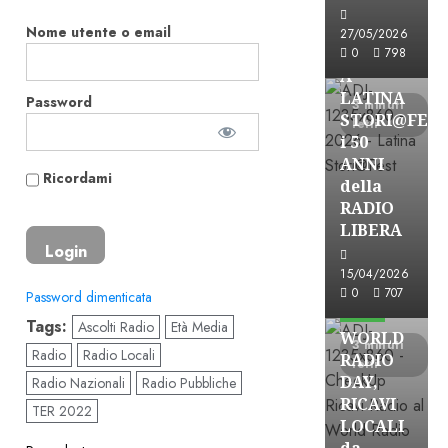
Astorri News
Nome utente o email
27/05/2026
FREE
0
798
A
LATINA
Password
3 minuti
STORI@FES
letti
i 50
ANNI
Ricordami
della
RADIO
LIBERA
15/04/2026
Astorri News
0
707
Password dimenticata
FREE
Tags:
Ascolti Radio
Età Media
WORLD
3 minuti
Radio
Radio Locali
RADIO
letti
DAY,
Radio Nazionali
Radio Pubbliche
RICAVI
TER 2022
LOCALI
da