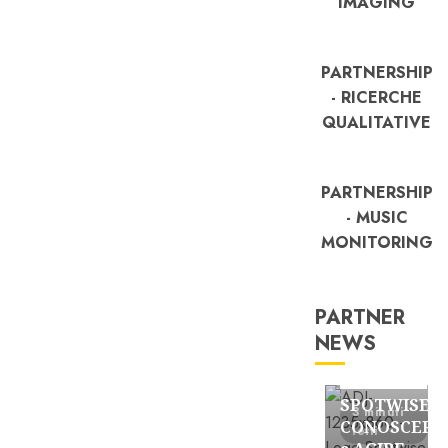
IMAGING
PARTNERSHIP
- RICERCHE
QUALITATIVE
PARTNERSHIP
- MUSIC
MONITORING
PARTNER
NEWS
FREE
Partnership
SPOTWISE:
3 minuti
CONOSCERE
letti