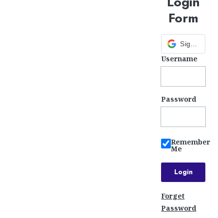
Login
Form
Sign in with Google
Username
Password
Remember
Me
Forget
Password