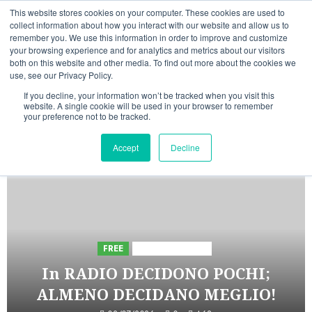
Vai
08/08/2026
08:39:03
This website stores cookies on your computer. These cookies are used to
al
collect information about how you interact with our website and allow us to
Linkedin
Facebook
X
Telegram
Whatsapp
Mastodon
remember you. We use this information in order to improve and customize
contenuto
your browsing experience and for analytics and metrics about our visitors
both on this website and other media. To find out more about the cookies we
use, see our Privacy Policy.
If you decline, your information won’t be tracked when you visit this
website. A single cookie will be used in your browser to remember
your preference not to be tracked.
INIZIATIVE ASTORRI
Accept
Decline
5 minuti letti
FREE
Iniziative Astorri
In RADIO DECIDONO POCHI;
ALMENO DECIDANO MEGLIO!