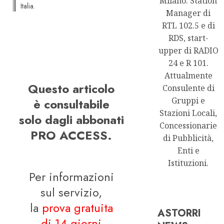
Milano. Station
Italia.
Manager di
RTL 102.5 e di
RDS, start-
upper di RADIO
24 e R 101.
Attualmente
Questo articolo
Consulente di
Gruppi e
è consultabile
Stazioni Locali,
solo dagli abbonati
Concessionarie
PRO ACCESS.
di Pubblicità,
Enti e
Istituzioni.
Per informazioni
sul servizio,
la
prova gratuita
ASTORRI
di 14 giorni