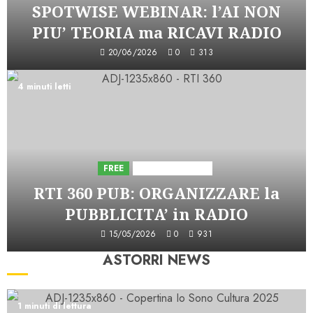
SPOTWISE WEBINAR: l’AI NON
PIU’ TEORIA ma RICAVI RADIO
20/06/2026
0
313
4 minuti letti
FREE
Iniziative Astorri
RTI 360 PUB: ORGANIZZARE la
PUBBLICITA’ in RADIO
15/05/2026
0
931
ASTORRI NEWS
1 minuti di lettura