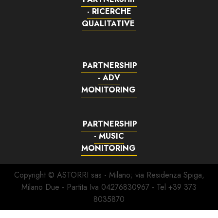
- RICERCHE
QUALITATIVE
PARTNERSHIP
- ADV
MONITORING
PARTNERSHIP
- MUSIC
MONITORING
Copyright © ASTORRI sas - Milano; via Residenza Spiga,
Milano Due - Partita Iva 04276830967 - Tel +39 373
8035870