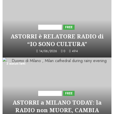
Astorri News
FREE
ASTORRI è RELATORE RADIO di
“IO SONO CULTURA”
14/06/2026
0
494
3 minuti letti
Astorri News
FREE
ASTORRI a MILANO TODAY: la
RADIO non MUORE, CAMBIA