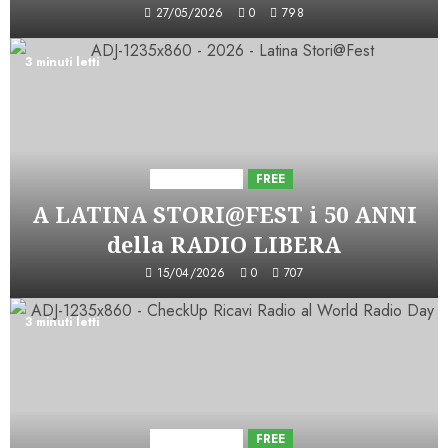
27/05/2026
0
798
3 minuti letti
Astorri News
FREE
A LATINA STORI@FEST i 50 ANNI
della RADIO LIBERA
15/04/2026
0
707
3 minuti letti
Astorri News
FREE