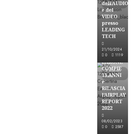
dell’AUDIO
letti
e del
VIDEO
presso
LEADING
TECH
21/10/2024
Partnership
0
1119
EARONE
COMPIE
2 minuti
13 ANNI
letti
e
RILASCIA
l’AIRPLAY
REPORT
2022
Partnership
08/02/2023
0
2587
CONSULTAR