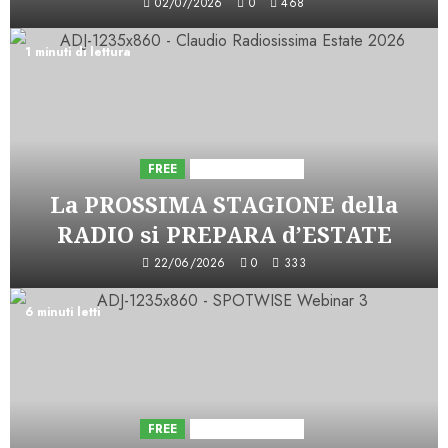
02/07/2026
0
468
1 minuti di lettura
FREE
Iniziative Astorri
La PROSSIMA STAGIONE della
RADIO si PREPARA d’ESTATE
22/06/2026
0
333
6 minuti letti
FREE
Iniziative Astorri