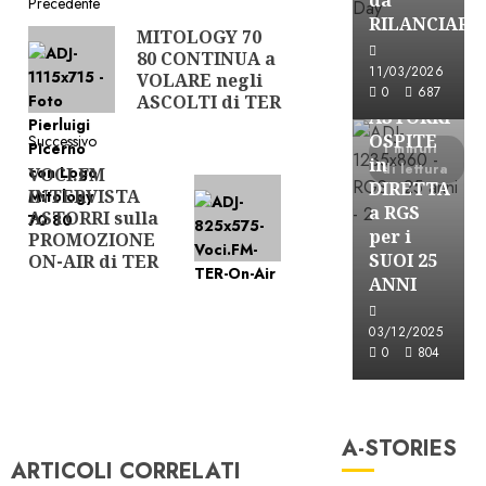
Navigazione
Precedente
RILANCIARE
MITOLOGY 70
Articolo
articolo
80 CONTINUA a
precedente:
Astorri News
11/03/2026
VOLARE negli
FREE
0
687
ASCOLTI di TER
ASTORRI
OSPITE
Successivo
1 minuti
in
di lettura
VOCI.FM
Articolo
DIRETTA
INTERVISTA
successivo:
a RGS
ASTORRI sulla
per i
PROMOZIONE
SUOI 25
ON-AIR di TER
ANNI
03/12/2025
0
804
A-Stories
Formazione Rad
A-STORIES
FREE
ARTICOLI CORRELATI
A-