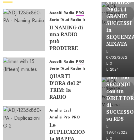
STORIES-
2001: i 4
3 minuti
Ascolti Radio
PRO
GRANDI
letti
Serie "AudiRadio Insights"
SUCCESSI
Il NAMING di
in
una RADIO
SEQUENZA
A-Stories
può
MIXATA
PRODURRE
Formazione Rad
ASCOLTO?
FREE
07/02/2022
Ascolti Radio
PRO
07/08/2026
A-
0
Serie "AudiRadio Insights"
0
79
2024
STORIES-
QUARTI
2001: 100
D’ORA del 2°
SECONDI
3 minuti
TRIM: la
con un
letti
RADIO
DIRETTORE
TIENE, gli
di
EQUILIBRI
Analisi Escl
SUCCESSO
CAMBIANO
Analisi Pro
PRO
su RDS
Le
23/07/2026
DUPLICAZIONI:
0
186
19/01/2022
la MAPPA
0