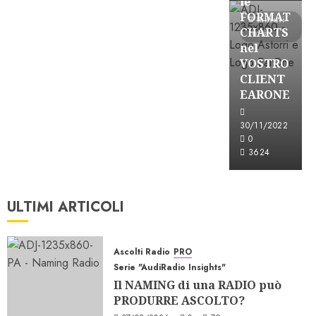
le
FORMAT
3 minuti
CHARTS
letti
nel
VOSTRO
CLIENT
EARONE
30/11/2022
0
3624
ULTIMI ARTICOLI
Ascolti Radio
PRO
Serie "AudiRadio Insights"
Il NAMING di una RADIO può
PRODURRE ASCOLTO?