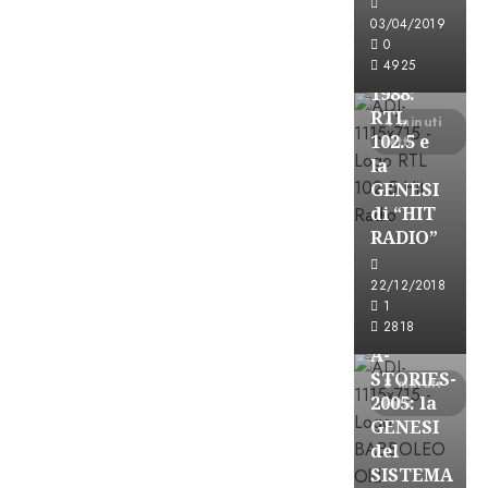
FREE
03/04/2019
A-
0
4925
STORIES-
1988:
RTL
4 minuti
102.5 e
letti
la
GENESI
di “HIT
RADIO”
A-Stories
22/12/2018
Formazione Rad
1
FREE
2818
A-
STORIES-
8 minuti
2005: la
letti
GENESI
del
SISTEMA