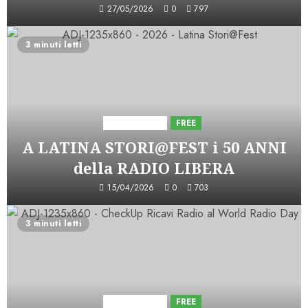
27/05/2026
0
797
3 minuti letti
Astorri News
FREE
A LATINA STORI@FEST i 50 ANNI
della RADIO LIBERA
15/04/2026
0
703
3 minuti letti
Astorri News
FREE