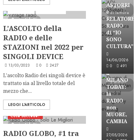
ASTORRI
1 minuti
Analisi Escl
Ascolti Radio
è
di lettura
RELATORE
3 minuti letti
RADIO
L’ASCOLTO della
di “IO
RADIO e delle
SONO
STAZIONI nel 2022 per
CULTURA”
Astorri News
SINGOLI DEVICE
FREE
14/06/2026
13/03/2023
0
2427
ASTORRI
0
491
a
L'ascolto Radio dei singoli device è
MILANO
3 minuti
trattato sia al livello totale del
TODAY:
letti
mezzo che...
la
RADIO
LEGGI L'ARTICOLO
non
MUORE,
Cosa Succede?
CAMBIA
2 minuti letti
RADIO GLOBO, #1 tra
Astorri News
27/05/2026
FREE