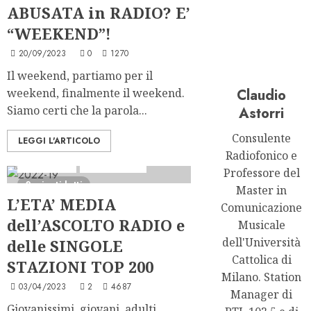
ABUSATA in RADIO? E’
“WEEKEND”!
20/09/2023
0
1270
Il weekend, partiamo per il
weekend, finalmente il weekend.
Claudio
Siamo certi che la parola...
Astorri
Consulente
LEGGI L'ARTICOLO
Radiofonico e
Analisi Escl
Ascolti Radio
Professore del
2 minuti letti
Master in
L’ETA’ MEDIA
Comunicazione
dell’ASCOLTO RADIO e
Musicale
dell'Università
delle SINGOLE
Cattolica di
STAZIONI TOP 200
Milano. Station
03/04/2023
2
4687
Manager di
Giovanissimi, giovani, adulti,