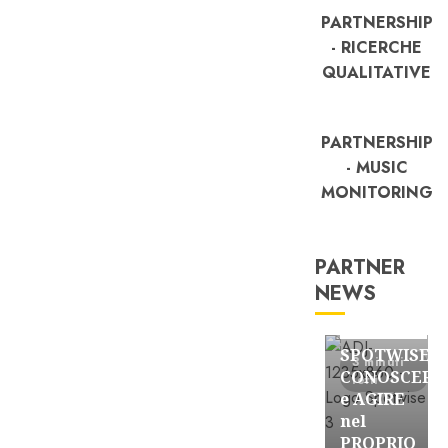
PARTNERSHIP
- RICERCHE
QUALITATIVE
PARTNERSHIP
- MUSIC
MONITORING
PARTNER
NEWS
FREE
Partnership
SPOTWISE:
3 minuti
CONOSCERE
letti
e AGIRE
nel
PROPRIO