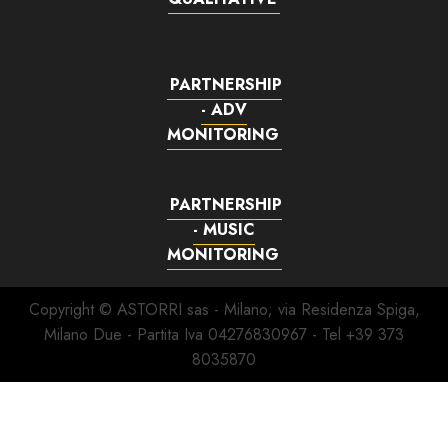
PARTNERSHIP
- ADV
MONITORING
PARTNERSHIP
- MUSIC
MONITORING
Copyright © ASTORRI sas - Milano; via Residenza Spiga,
Milano Due - Partita Iva 04276830967 - Tel +39 373
8035870