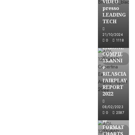
VIDEO
presso
LEADING
TECH
21/10/2024
Partnership
0
1118
EARONE
COMPIE
2 minuti
13 ANNI
letti
e
RILASCIA
l’AIRPLAY
REPORT
2022
Partnership
08/02/2023
0
2587
CONSULTAR
le
FORMAT
3 minuti
CHARTS
letti