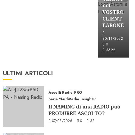
nel
VOSTRO
CLIENT
EARONE
30/11/2022
0
3622
ULTIMI ARTICOLI
Ascolti Radio
PRO
Serie "AudiRadio Insights"
Il NAMING di una RADIO può
PRODURRE ASCOLTO?
07/08/2026
0
32