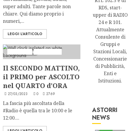
RTL 102.5 e di
super adulti. Tante parole non
RDS, start-
chiare. Qui diamo proprio i
upper di RADIO
numeri,...
24 e R 101.
Attualmente
LEGGI L'ARTICOLO
Consulente di
Gruppi e
Stazioni Locali,
Analisi Escl
Ascolti Radio
4 minuti letti
Concessionarie
di Pubblicità,
Il SECONDO MATTINO,
Enti e
il PRIMO per ASCOLTO
Istituzioni.
nel QUARTO d’ORA
27/03/2023
0
2769
La fascia più ascoltata della
ASTORRI
#Radio è quella tra le 10:00 e le
NEWS
12:00....
Astorri News
FREE
LEGGI L'ARTICOLO