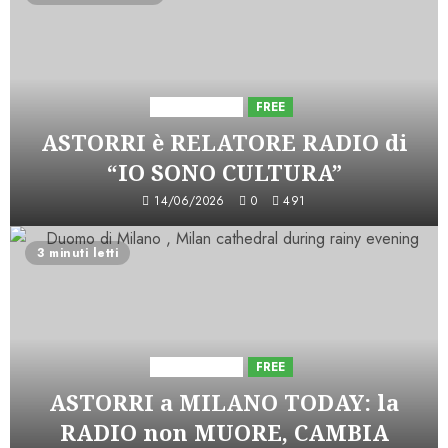
Astorri News
FREE
ASTORRI è RELATORE RADIO di
“IO SONO CULTURA”
14/06/2026
0
491
3 minuti letti
Astorri News
FREE
ASTORRI a MILANO TODAY: la
RADIO non MUORE, CAMBIA