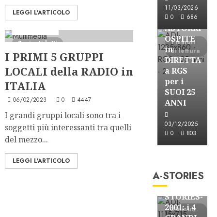
Astorri News
11/03/2026
LEGGI L'ARTICOLO
FREE
0
686
ASTORRI
Ascolti Radio
OSPITE
1 minuti
3 minuti letti
in
di lettura
I PRIMI 5 GRUPPI
DIRETTA
LOCALI della RADIO in
a RGS
per i
ITALIA
SUOI 25
06/02/2023
0
4447
ANNI
I grandi gruppi locali sono tra i
03/12/2025
soggetti più interessanti tra quelli
0
803
del mezzo...
A-Stories
LEGGI L'ARTICOLO
Formazione Rad
A-STORIES
FREE
A-
STORIES-
2001: i 4
3 minuti