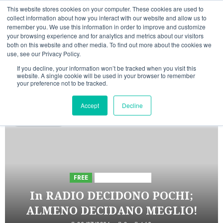
Vai
07/08/2026
12:32:30
This website stores cookies on your computer. These cookies are used to
al
collect information about how you interact with our website and allow us to
Linkedin
Facebook
X
Telegram
Whatsapp
Mastodon
remember you. We use this information in order to improve and customize
contenuto
your browsing experience and for analytics and metrics about our visitors
both on this website and other media. To find out more about the cookies we
use, see our Privacy Policy.
If you decline, your information won’t be tracked when you visit this
website. A single cookie will be used in your browser to remember
your preference not to be tracked.
INIZIATIVE ASTORRI
Accept
Decline
5 minuti letti
FREE
Iniziative Astorri
In RADIO DECIDONO POCHI;
ALMENO DECIDANO MEGLIO!