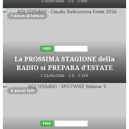
02/07/2026
0
462
1 minuti di lettura
FREE
Iniziative Astorri
La PROSSIMA STAGIONE della
RADIO si PREPARA d’ESTATE
22/06/2026
0
329
6 minuti letti
FREE
Iniziative Astorri