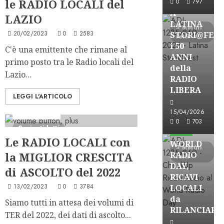
le RADIO LOCALI del
0
797
A
LAZIO
LATINA
3 minuti
20/02/2023
0
2583
STORI@FES
letti
i 50
C'è una emittente che rimane al
ANNI
primo posto tra le Radio locali del
della
Lazio...
RADIO
LIBERA
LEGGI L'ARTICOLO
15/04/2026
Ascolti Radio
Astorri News
0
703
2 minuti letti
FREE
Le RADIO LOCALI con
WORLD
3 minuti
la MIGLIOR CRESCITA
RADIO
letti
DAY,
di ASCOLTO del 2022
RICAVI
13/02/2023
0
3784
LOCALI
da
Siamo tutti in attesa dei volumi di
RILANCIARE
TER del 2022, dei dati di ascolto...