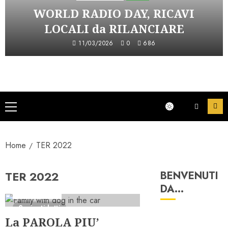
WORLD RADIO DAY, RICAVI
LOCALI da RILANCIARE
11/03/2026
0
686
Menu
principale
Home
TER 2022
TER 2022
BENVENUTI
DA…
Ascolti Radio
2 minuti letti
La PAROLA PIU’