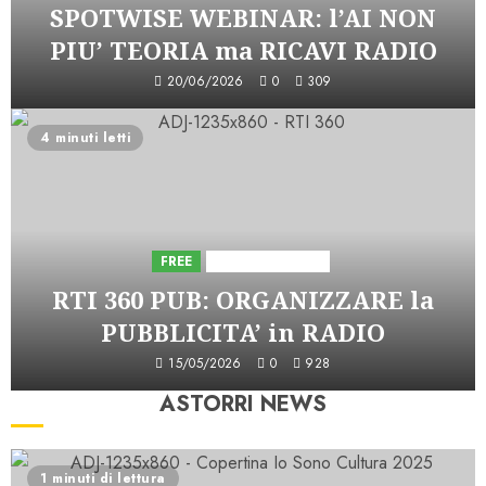
SPOTWISE WEBINAR: l’AI NON
PIU’ TEORIA ma RICAVI RADIO
20/06/2026
0
309
4 minuti letti
FREE
Iniziative Astorri
RTI 360 PUB: ORGANIZZARE la
PUBBLICITA’ in RADIO
15/05/2026
0
928
ASTORRI NEWS
1 minuti di lettura