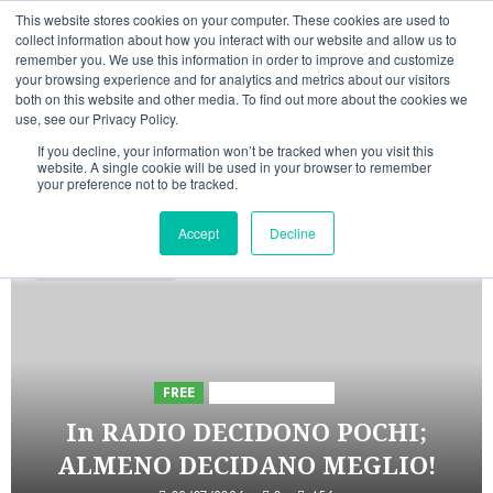
Vai
07/08/2026
01:06:46
This website stores cookies on your computer. These cookies are used to
al
collect information about how you interact with our website and allow us to
Linkedin
Facebook
X
Telegram
Whatsapp
Mastodon
remember you. We use this information in order to improve and customize
contenuto
your browsing experience and for analytics and metrics about our visitors
both on this website and other media. To find out more about the cookies we
use, see our Privacy Policy.
If you decline, your information won’t be tracked when you visit this
website. A single cookie will be used in your browser to remember
your preference not to be tracked.
INIZIATIVE ASTORRI
Accept
Decline
5 minuti di lettura
FREE
Iniziative Astorri
In RADIO DECIDONO POCHI;
ALMENO DECIDANO MEGLIO!