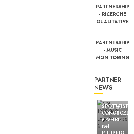
PARTNERSHIP
- RICERCHE
QUALITATIVE
PARTNERSHIP
- MUSIC
MONITORING
PARTNER
NEWS
FREE
Partnership
SPOTWISE:
3 minuti
CONOSCERE
di lettura
e AGIRE
nel
PROPRIO