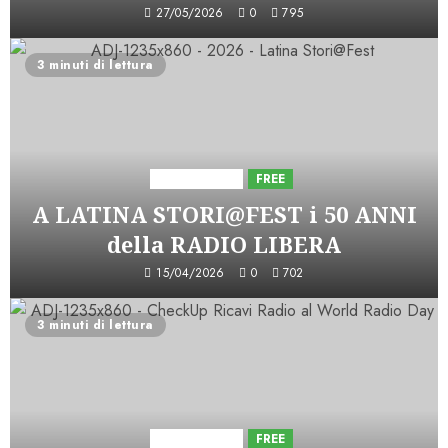
27/05/2026
0
795
3 minuti di lettura
Astorri News
FREE
A LATINA STORI@FEST i 50 ANNI
della RADIO LIBERA
15/04/2026
0
702
3 minuti di lettura
Astorri News
FREE