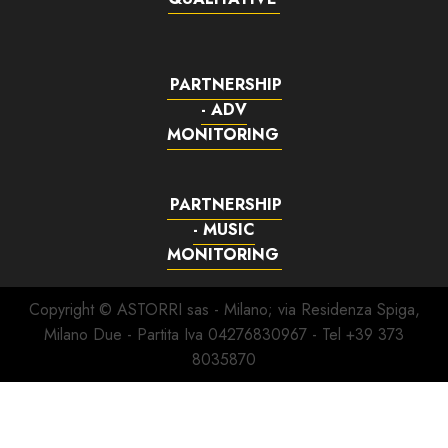
PARTNERSHIP
- ADV
MONITORING
PARTNERSHIP
- MUSIC
MONITORING
Copyright © ASTORRI sas - Milano; via Residenza Spiga,
Milano Due - Partita Iva 04276830967 - Tel +39 373
8035870