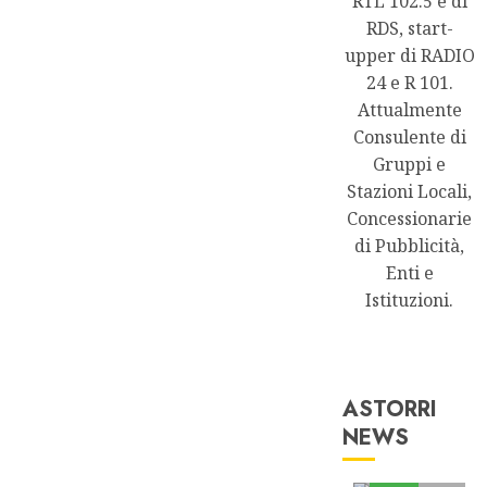
RTL 102.5 e di
RDS, start-
upper di RADIO
24 e R 101.
Attualmente
Consulente di
Gruppi e
Stazioni Locali,
Concessionarie
di Pubblicità,
Enti e
Istituzioni.
ASTORRI
NEWS
Astorri News
FREE