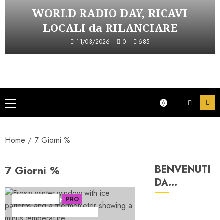
WORLD RADIO DAY, RICAVI
LOCALI da RILANCIARE
11/03/2026
0
685
Menu
principale
Home
7 Giorni %
7 Giorni %
BENVENUTI
DA…
Ascolti Radio
PRO
5 minuti di lettura
Serie "AudiRadio Insights"