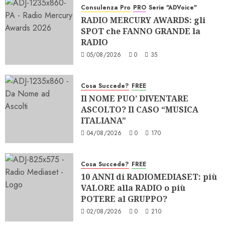
Consulenza Pro
PRO
Serie "ADVoice"
RADIO MERCURY AWARDS: gli
SPOT che FANNO GRANDE la
RADIO
05/08/2026
0
35
Cosa Succede?
FREE
Il NOME PUO’ DIVENTARE
ASCOLTO? Il CASO “MUSICA
ITALIANA”
04/08/2026
0
170
Cosa Succede?
FREE
10 ANNI di RADIOMEDIASET: più
VALORE alla RADIO o più
POTERE al GRUPPO?
02/08/2026
0
210