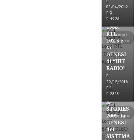
FREE
03/04/2019
A-
0
4925
STORIES-
1988:
RTL
4 minuti
102.5 e
di lettura
la
GENESI
di “HIT
RADIO”
A-Stories
22/12/2018
Formazione Rad
1
FREE
2818
A-
STORIES-
8 minuti
2005: la
di lettura
GENESI
del
SISTEMA