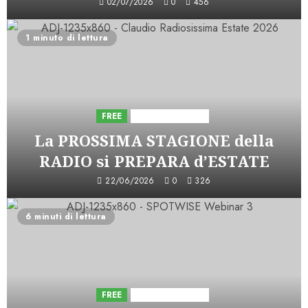
02/07/2026
0
456
1 minuto di lettura
FREE
Iniziative Astorri
La PROSSIMA STAGIONE della
RADIO si PREPARA d’ESTATE
22/06/2026
0
326
6 minuti di lettura
FREE
Iniziative Astorri