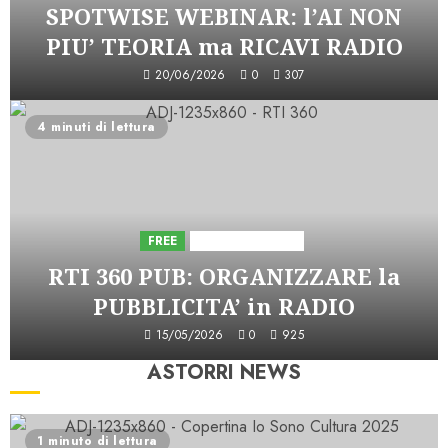
SPOTWISE WEBINAR: l’AI NON
PIU’ TEORIA ma RICAVI RADIO
20/06/2026
0
307
4 minuti di lettura
FREE
Iniziative Astorri
RTI 360 PUB: ORGANIZZARE la
PUBBLICITA’ in RADIO
15/05/2026
0
925
ASTORRI NEWS
1 minuto di lettura