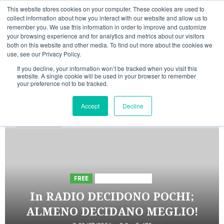
Vai
08/08/2026
10:04:56
This website stores cookies on your computer. These cookies are used to
al
collect information about how you interact with our website and allow us to
Linkedin
Facebook
X
Telegram
Whatsapp
Mastodon
remember you. We use this information in order to improve and customize
contenuto
your browsing experience and for analytics and metrics about our visitors
both on this website and other media. To find out more about the cookies we
use, see our Privacy Policy.
If you decline, your information won’t be tracked when you visit this
website. A single cookie will be used in your browser to remember
your preference not to be tracked.
INIZIATIVE ASTORRI
Accept
Decline
5 minuti letti
FREE
Iniziative Astorri
In RADIO DECIDONO POCHI;
ALMENO DECIDANO MEGLIO!