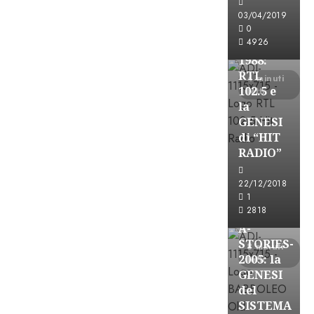
FREE
03/04/2019
A-
0
4926
STORIES-
1988:
RTL
4 minuti
102.5 e
letti
la
GENESI
di “HIT
RADIO”
A-Stories
22/12/2018
Formazione Rad
1
FREE
2818
A-
STORIES-
8 minuti
2005: la
letti
GENESI
del
SISTEMA