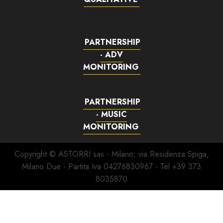
PARTNERSHIP
- ADV
MONITORING
PARTNERSHIP
- MUSIC
MONITORING
Copyright © ASTORRI sas - Milano; via Residenza Spiga,
Milano Due - Partita Iva 04276830967 - Tel +39 373
8035870