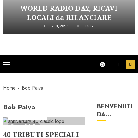
WORLD RADIO DAY, RICAVI
LOCALI da RILANCIARE
11/03/2026
0
687
Menu
principale
Home
Bob Paiva
Bob Paiva
BENVENUTI
40 anni di Astorri
DA…
Formazione Radio
7 minuti letti
40 TRIBUTI SPECIALI