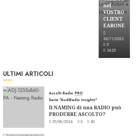
nel
VOSTRO
CLIENT
EARONE
30/11/2022
0
3625
ULTIMI ARTICOLI
Ascolti Radio
PRO
Serie "AudiRadio Insights"
Il NAMING di una RADIO può
PRODURRE ASCOLTO?
07/08/2026
0
80