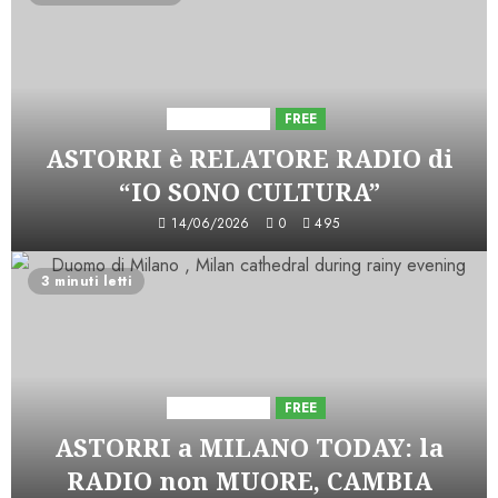
Astorri News
FREE
ASTORRI è RELATORE RADIO di
“IO SONO CULTURA”
14/06/2026
0
495
3 minuti letti
Astorri News
FREE
ASTORRI a MILANO TODAY: la
RADIO non MUORE, CAMBIA