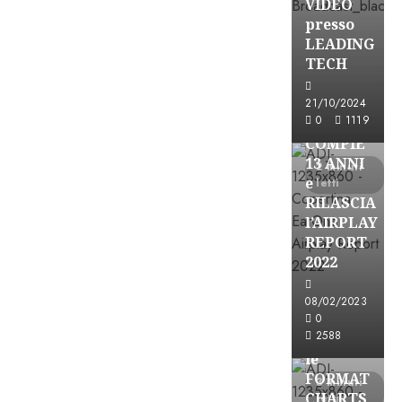
VIDEO
presso
LEADING
TECH
Partnership
21/10/2024
0
1119
EARONE
COMPIE
13 ANNI
2 minuti
e
letti
RILASCIA
l’AIRPLAY
REPORT
2022
08/02/2023
Partnership
0
2588
CONSULTAR
le
FORMAT
3 minuti
CHARTS
letti