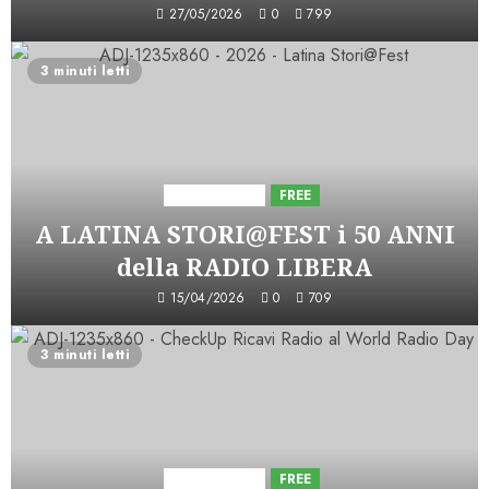
27/05/2026
0
799
3 minuti letti
Astorri News
FREE
A LATINA STORI@FEST i 50 ANNI
della RADIO LIBERA
15/04/2026
0
709
3 minuti letti
Astorri News
FREE