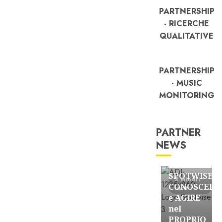
PARTNERSHIP
- RICERCHE
QUALITATIVE
PARTNERSHIP
- MUSIC
MONITORING
PARTNER
NEWS
FREE
Partnership
SPOTWISE:
3 minuti
CONOSCERE
letti
e AGIRE
nel
PROPRIO