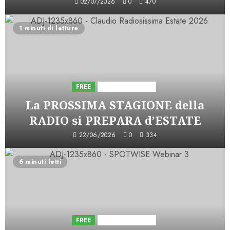
02/07/2026
0
470
1 minuti di lettura
FREE
Iniziative Astorri
La PROSSIMA STAGIONE della
RADIO si PREPARA d’ESTATE
22/06/2026
0
334
6 minuti letti
FREE
Iniziative Astorri