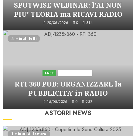
SPOTWISE WEBINAR: l’AI NON
PIU’ TEORIA ma RICAVI RADIO
20/06/2026
0
314
4 minuti letti
FREE
Iniziative Astorri
RTI 360 PUB: ORGANIZZARE la
PUBBLICITA’ in RADIO
15/05/2026
0
932
ASTORRI NEWS
1 minuti di lettura