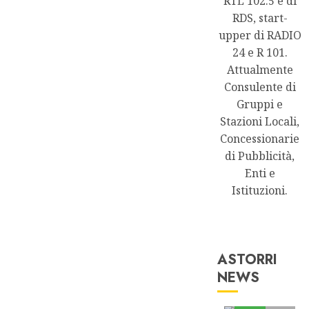
RTL 102.5 e di
RDS, start-
upper di RADIO
24 e R 101.
Attualmente
Consulente di
Gruppi e
Stazioni Locali,
Concessionarie
di Pubblicità,
Enti e
Istituzioni.
ASTORRI
NEWS
Astorri News
FREE