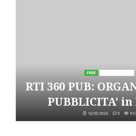
FREE
Iniziative Astorri
RTI 360 PUB: ORGA
PUBBLICITA’ in
15/05/2026
0
93