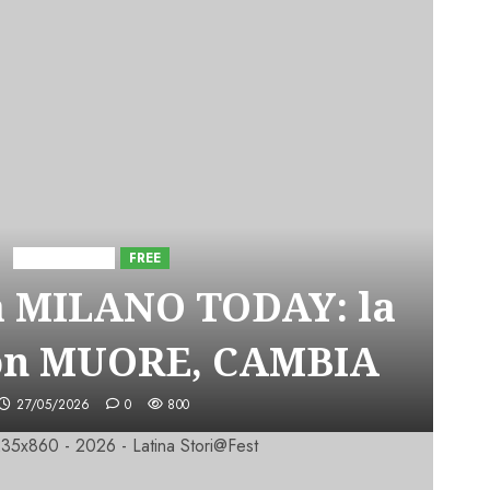
Astorri News
FREE
a MILANO TODAY: la
on MUORE, CAMBIA
27/05/2026
0
800