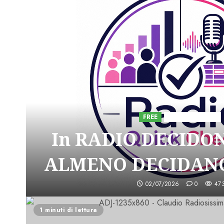
FREE
Iniziative Astorri
In RADIO DECIDO
ALMENO DECIDANO
02/07/2026
0
47
1 minuti di lettura