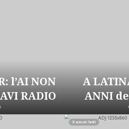
: l’AI NON
A LATIN
CAVI RADIO
ANNI de
6
3 minuti letti