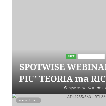
FREE
Iniziative Astorri
SPOTWISE WEBINAR
PIU’ TEORIA ma RI
20/06/2026
0
31
4 minuti letti