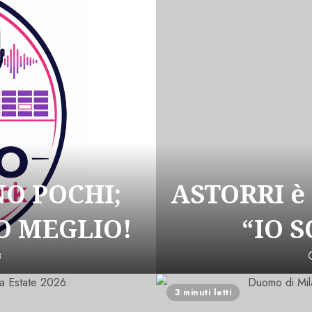
NO POCHI;
ASTORRI è
 MEGLIO!
“IO 
3
3 minuti letti