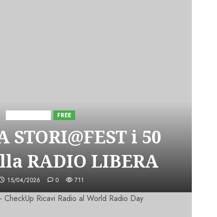
Astorri News
FREE
A STORI@FEST i 50
lla RADIO LIBERA
15/04/2026
0
711