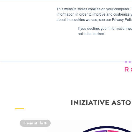
Vai
08/08/2026
13:56:05
This website stores cookies on your computer. 
al
information in order to improve and customize y
contenuto
about the cookies we use, see our Privacy Polic
If you decline, your information w
not to be tracked.
INIZIATIVE ASTO
5 minuti letti