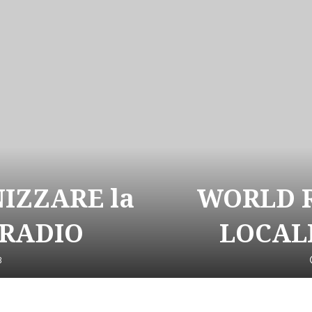
NIZZARE la
WORLD R
 RADIO
LOCALI
3