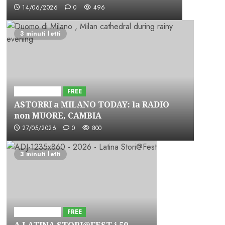
14/06/2026
0
496
3 minuti letti
Astorri News
FREE
ASTORRI a MILANO TODAY: la RADIO
non MUORE, CAMBIA
27/05/2026
0
800
3 minuti letti
Astorri News
FREE