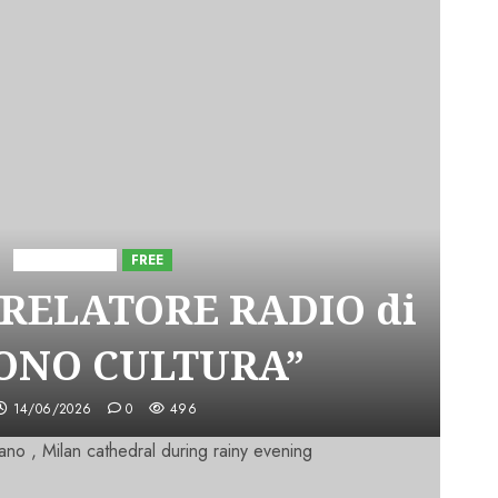
Astorri News
FREE
 RELATORE RADIO di
SONO CULTURA”
14/06/2026
0
496