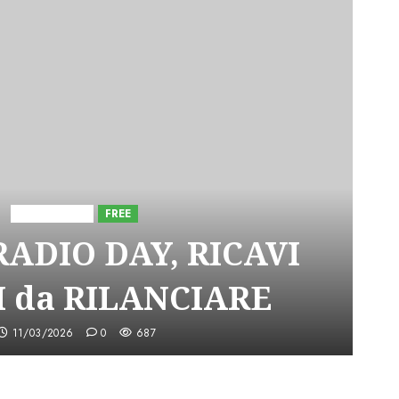
Astorri News
FREE
ADIO DAY, RICAVI
 da RILANCIARE
11/03/2026
0
687