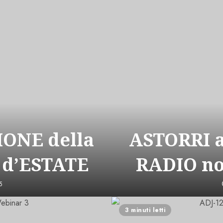
ONE della
ASTORRI 
 d’ESTATE
RADIO n
5
3 minuti letti