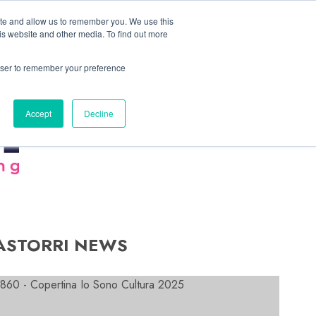
Linkedin
Facebook
X
Telegram
Whatsapp
Mastodon
ite and allow us to remember you. We use this
is website and other media. To find out more
rowser to remember your preference
Accept
Decline
ASTORRI NEWS