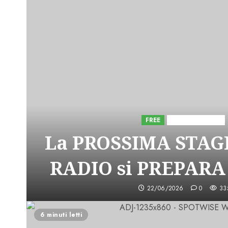
FREE
Iniziative Astorri
La PROSSIMA STAGI
RADIO si PREPARA
22/06/2026
0
33
6 minuti letti