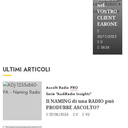
nel
VOSTRO
CLIENT
EARONE
30/11/2022
0
3626
ULTIMI ARTICOLI
Ascolti Radio
PRO
Serie "AudiRadio Insights"
Il NAMING di una RADIO può
PRODURRE ASCOLTO?
07/08/2026
0
92