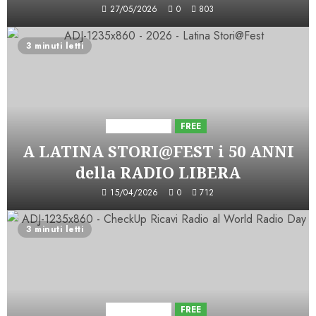
27/05/2026
0
803
3 minuti letti
Astorri News
FREE
A LATINA STORI@FEST i 50 ANNI
della RADIO LIBERA
15/04/2026
0
712
3 minuti letti
Astorri News
FREE