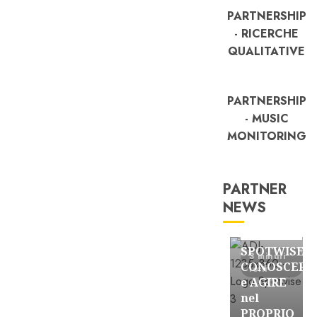
PARTNERSHIP
- RICERCHE
QUALITATIVE
PARTNERSHIP
- MUSIC
MONITORING
PARTNER
NEWS
FREE
Partnership
SPOTWISE:
3 minuti
CONOSCERE
letti
e AGIRE
nel
PROPRIO