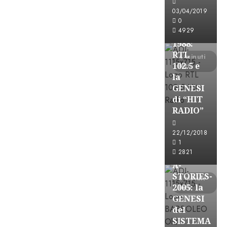
FREE
03/04/2019
A-
0
4929
STORIES-
1988:
RTL
4 minuti
102.5 e
letti
la
GENESI
di “HIT
RADIO”
A-Stories
22/12/2018
Formazione Rad
1
FREE
2821
A-
STORIES-
8 minuti
2005: la
letti
GENESI
del
SISTEMA