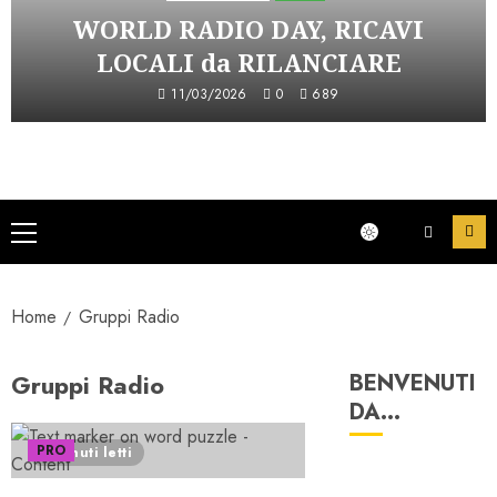
WORLD RADIO DAY, RICAVI
LOCALI da RILANCIARE
11/03/2026
0
689
Menu
principale
Home
Gruppi Radio
Gruppi Radio
BENVENUTI
DA…
PRO
3 minuti letti