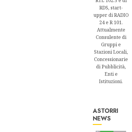
RTL 102.5 e di
RDS, start-
upper di RADIO
24 e R 101.
Attualmente
Consulente di
Gruppi e
Stazioni Locali,
Concessionarie
di Pubblicità,
Enti e
Istituzioni.
ASTORRI
NEWS
Astorri News
FREE