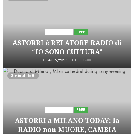
Astorri News
FREE
ASTORRI è RELATORE RADIO di
“IO SONO CULTURA”
14/06/2026
0
500
3 minuti letti
Astorri News
FREE
ASTORRI a MILANO TODAY: la
RADIO non MUORE, CAMBIA