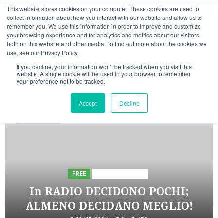
Vai
09/08/2026
12:43:27
This website stores cookies on your computer. These cookies are used to
al
collect information about how you interact with our website and allow us to
Linkedin
Facebook
X
Telegram
Whatsapp
Mastodon
remember you. We use this information in order to improve and customize
contenuto
your browsing experience and for analytics and metrics about our visitors
both on this website and other media. To find out more about the cookies we
use, see our Privacy Policy.
If you decline, your information won’t be tracked when you visit this
website. A single cookie will be used in your browser to remember
your preference not to be tracked.
INIZIATIVE ASTORRI
Accept
Decline
5 minuti letti
FREE
Iniziative Astorri
In RADIO DECIDONO POCHI;
ALMENO DECIDANO MEGLIO!