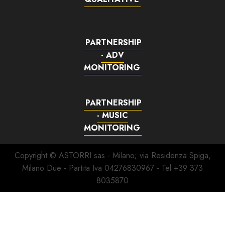
PARTNERSHIP
- ADV
MONITORING
PARTNERSHIP
- MUSIC
MONITORING
Copyright © ASTORRI sas - Milano; via Residenza Spiga,
Milano Due - Partita Iva 04276830967 - Tel +39 373
8035870