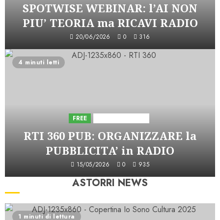
SPOTWISE WEBINAR: l’AI NON
PIU’ TEORIA ma RICAVI RADIO
20/06/2026
0
316
4 minuti letti
FREE
Iniziative Astorri
RTI 360 PUB: ORGANIZZARE la
PUBBLICITA’ in RADIO
15/05/2026
0
935
ASTORRI NEWS
1 minuti di lettura