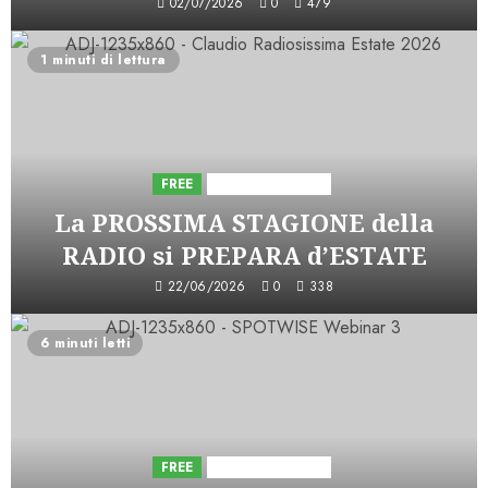
02/07/2026
0
479
1 minuti di lettura
FREE
Iniziative Astorri
La PROSSIMA STAGIONE della
RADIO si PREPARA d’ESTATE
22/06/2026
0
338
6 minuti letti
FREE
Iniziative Astorri