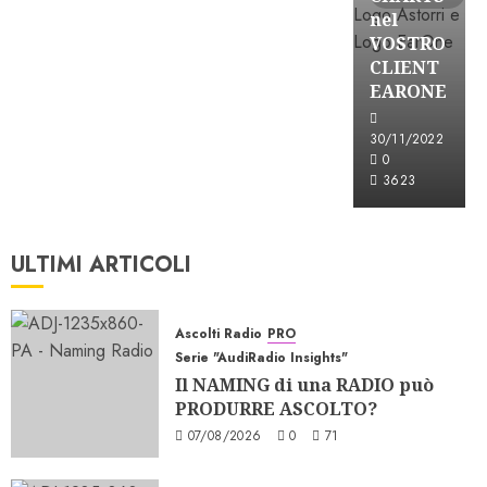
nel
VOSTRO
CLIENT
EARONE
30/11/2022
0
3623
ULTIMI ARTICOLI
Ascolti Radio
PRO
Serie "AudiRadio Insights"
Il NAMING di una RADIO può
PRODURRE ASCOLTO?
07/08/2026
0
71