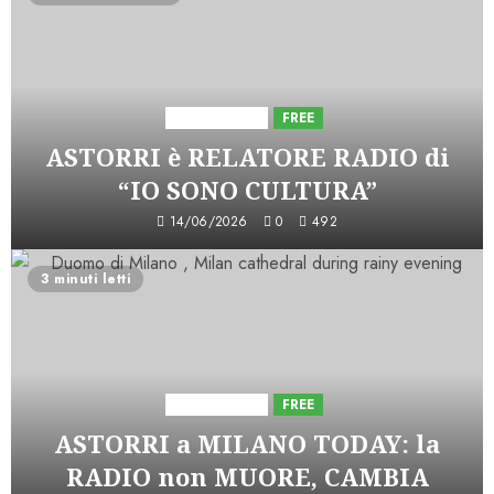
Astorri News
FREE
ASTORRI è RELATORE RADIO di
“IO SONO CULTURA”
14/06/2026
0
492
3 minuti letti
Astorri News
FREE
ASTORRI a MILANO TODAY: la
RADIO non MUORE, CAMBIA