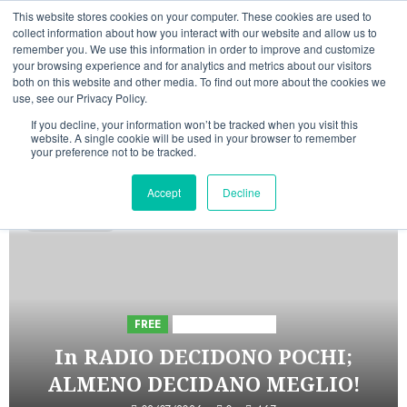
Vai
07/08/2026
21:57:37
This website stores cookies on your computer. These cookies are used to
al
collect information about how you interact with our website and allow us to
Linkedin
Facebook
X
Telegram
Whatsapp
Mastodon
remember you. We use this information in order to improve and customize
contenuto
your browsing experience and for analytics and metrics about our visitors
both on this website and other media. To find out more about the cookies we
use, see our Privacy Policy.
If you decline, your information won’t be tracked when you visit this
website. A single cookie will be used in your browser to remember
your preference not to be tracked.
INIZIATIVE ASTORRI
Accept
Decline
5 minuti letti
FREE
Iniziative Astorri
In RADIO DECIDONO POCHI;
ALMENO DECIDANO MEGLIO!