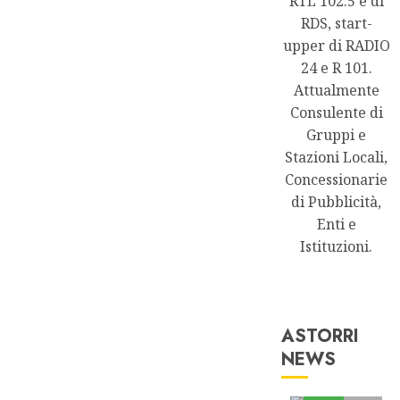
RTL 102.5 e di
RDS, start-
upper di RADIO
24 e R 101.
Attualmente
Consulente di
Gruppi e
Stazioni Locali,
Concessionarie
di Pubblicità,
Enti e
Istituzioni.
ASTORRI
NEWS
Astorri News
FREE