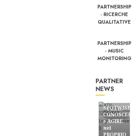
PARTNERSHIP
- RICERCHE
QUALITATIVE
PARTNERSHIP
- MUSIC
MONITORING
PARTNER
NEWS
FREE
Partnership
SPOTWISE:
3 minuti
CONOSCERE
letti
e AGIRE
nel
PROPRIO