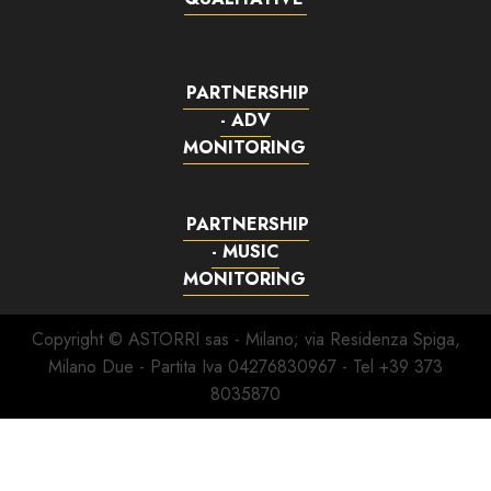
PARTNERSHIP
- ADV
MONITORING
PARTNERSHIP
- MUSIC
MONITORING
Copyright © ASTORRI sas - Milano; via Residenza Spiga,
Milano Due - Partita Iva 04276830967 - Tel +39 373
8035870