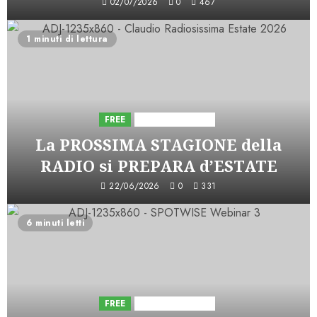
02/07/2026
0
467
1 minuti di lettura
FREE
Iniziative Astorri
La PROSSIMA STAGIONE della
RADIO si PREPARA d’ESTATE
22/06/2026
0
331
6 minuti letti
FREE
Iniziative Astorri