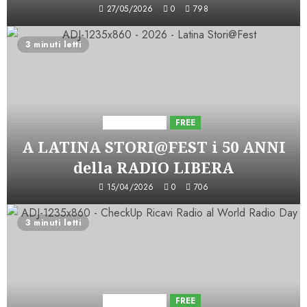
27/05/2026
0
798
3 minuti letti
Astorri News
FREE
A LATINA STORI@FEST i 50 ANNI
della RADIO LIBERA
15/04/2026
0
706
3 minuti letti
Astorri News
FREE