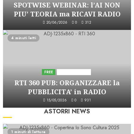
SPOTWISE WEBINAR: l’AI NON
PIU’ TEORIA ma RICAVI RADIO
20/06/2026
0
312
4 minuti letti
FREE
Iniziative Astorri
RTI 360 PUB: ORGANIZZARE la
PUBBLICITA’ in RADIO
15/05/2026
0
931
ASTORRI NEWS
1 minuti di lettura