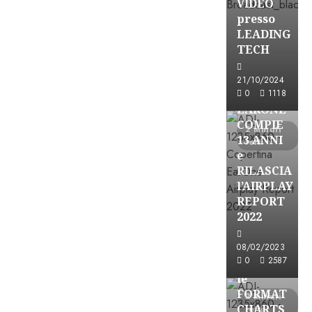
VIDEO
presso
LEADING
TECH
21/10/2024
Partnership
0
1118
EARONE
COMPIE
2 minuti
13 ANNI
letti
e
RILASCIA
l’AIRPLAY
REPORT
2022
Partnership
08/02/2023
0
2587
CONSULTAR
le
FORMAT
3 minuti
CHARTS
letti