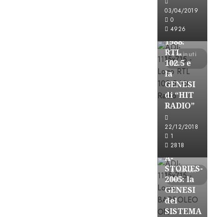
FREE
03/04/2019
A-
0
4926
STORIES-
1988:
RTL
4 minuti
102.5 e
letti
la
GENESI
di “HIT
RADIO”
A-Stories
22/12/2018
Formazione Rad
1
FREE
2818
A-
STORIES-
8 minuti
2005: la
letti
GENESI
del
SISTEMA