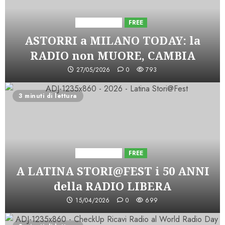
Astorri News
FREE
ASTORRI a MILANO TODAY: la
RADIO non MUORE, CAMBIA
27/05/2026
0
793
3 minuti di lettura
Astorri News
FREE
A LATINA STORI@FEST i 50 ANNI
della RADIO LIBERA
15/04/2026
0
699