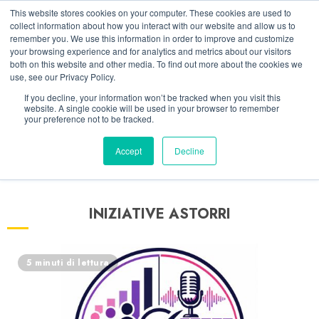
Vai
06/08/2026
19:31:23
This website stores cookies on your computer. These cookies are used to
al
collect information about how you interact with our website and allow us to
Linkedin
Facebook
X
Telegram
Whatsapp
Mastodon
remember you. We use this information in order to improve and customize
contenuto
your browsing experience and for analytics and metrics about our visitors
both on this website and other media. To find out more about the cookies we
use, see our Privacy Policy.
If you decline, your information won’t be tracked when you visit this
website. A single cookie will be used in your browser to remember
your preference not to be tracked.
Accept
Decline
INIZIATIVE ASTORRI
5 minuti di lettura