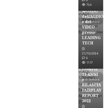
ESPLORARE
0
724
il
MONDO
dell’AUDIO
2 minuti
e del
di lettura
VIDEO
presso
LEADING
TECH
21/10/2024
Partnership
0
1117
EARONE
COMPIE
13 ANNI
2 minuti
e
di lettura
RILASCIA
l’AIRPLAY
REPORT
2022