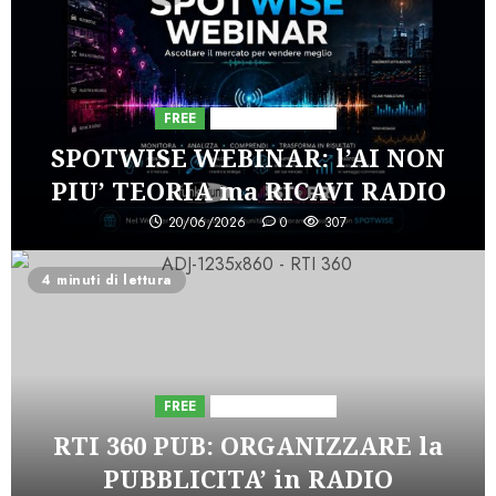
FREE
Iniziative Astorri
SPOTWISE WEBINAR: l’AI NON
PIU’ TEORIA ma RICAVI RADIO
20/06/2026
0
307
4 minuti di lettura
FREE
Iniziative Astorri
RTI 360 PUB: ORGANIZZARE la
PUBBLICITA’ in RADIO