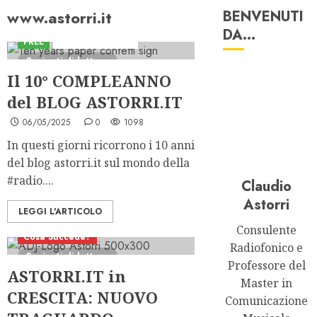
www.astorri.it
BENVENUTI
DA…
FREE
Sviluppi del Blog
3 minuti di lettura
Il 10° COMPLEANNO
del BLOG ASTORRI.IT
06/05/2025
0
1098
In questi giorni ricorrono i 10 anni
del blog astorri.it sul mondo della
#radio....
Claudio
Astorri
LEGGI L'ARTICOLO
Consulente
Cosa Succede?
Radiofonico e
2 minuti di lettura
Professore del
ASTORRI.IT in
Master in
CRESCITA: NUOVO
Comunicazione