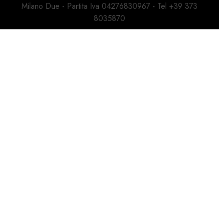
Milano Due - Partita Iva 04276830967 - Tel +39 373
8035870