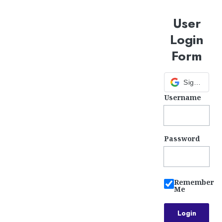
User
Login
Form
Sign in with Google
Username
Password
Remember
Me