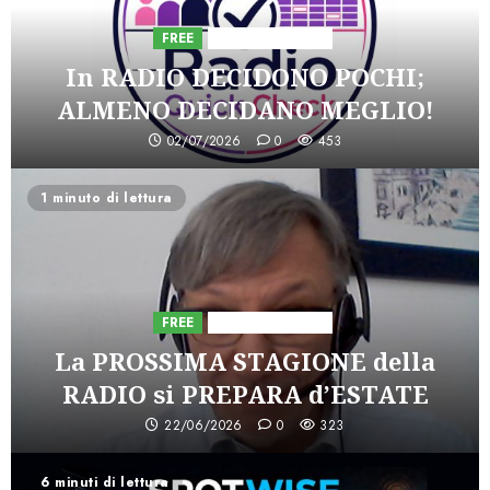
FREE
Iniziative Astorri
In RADIO DECIDONO POCHI;
ALMENO DECIDANO MEGLIO!
02/07/2026
0
453
1 minuto di lettura
FREE
Iniziative Astorri
La PROSSIMA STAGIONE della
RADIO si PREPARA d’ESTATE
22/06/2026
0
323
6 minuti di lettura