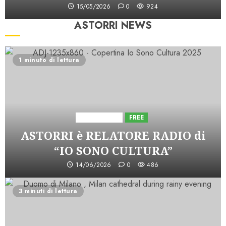
15/05/2026
0
924
ASTORRI NEWS
1 minuto di lettura
Astorri News
FREE
ASTORRI è RELATORE RADIO di
“IO SONO CULTURA”
14/06/2026
0
486
3 minuti di lettura