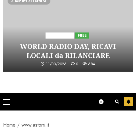
3 minuti di lettura
Astorri News
FREE
WORLD RADIO DAY, RICAVI
LOCALI da RILANCIARE
11/03/2026
0
684
Menu
principale
Home
www.astorri.it