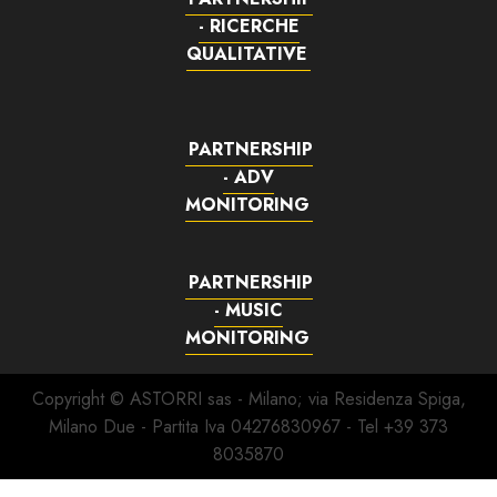
- RICERCHE
QUALITATIVE
PARTNERSHIP
- ADV
MONITORING
PARTNERSHIP
- MUSIC
MONITORING
Copyright © ASTORRI sas - Milano; via Residenza Spiga,
Milano Due - Partita Iva 04276830967 - Tel +39 373
8035870