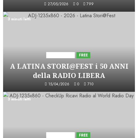
27/05/2026
0
799
3 minuti letti
Astorri News
FREE
A LATINA STORI@FEST i 50 ANNI
della RADIO LIBERA
15/04/2026
0
710
3 minuti letti
Astorri News
FREE