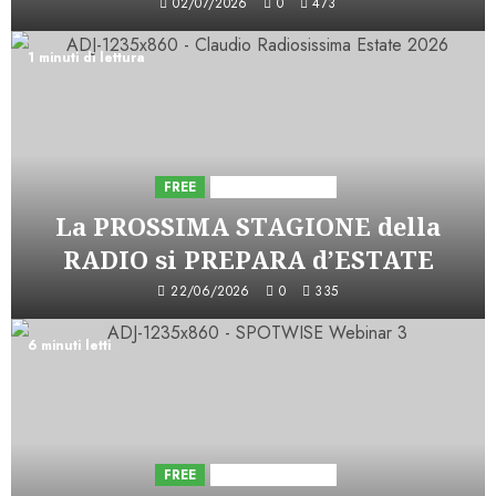
02/07/2026
0
473
1 minuti di lettura
FREE
Iniziative Astorri
La PROSSIMA STAGIONE della
RADIO si PREPARA d’ESTATE
22/06/2026
0
335
6 minuti letti
FREE
Iniziative Astorri