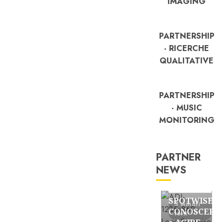
IMAGING
PARTNERSHIP
- RICERCHE
QUALITATIVE
PARTNERSHIP
- MUSIC
MONITORING
PARTNER
NEWS
FREE
Partnership
SPOTWISE:
3 minuti
CONOSCERE
letti