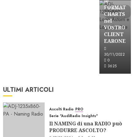
le
FORMAT
3 minuti
CHARTS
letti
nel
VOSTRO
CLIENT
EARONE
30/11/2022
0
3625
ULTIMI ARTICOLI
Ascolti Radio
PRO
Serie "AudiRadio Insights"
Il NAMING di una RADIO può
PRODURRE ASCOLTO?