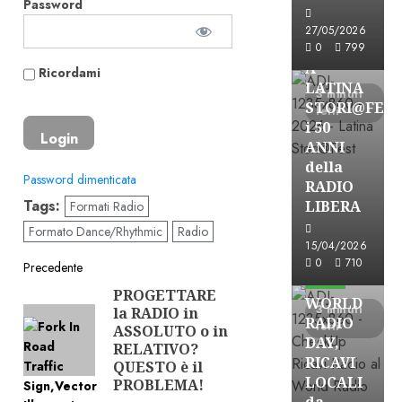
Password
Astorri News
27/05/2026
FREE
0
799
A
Ricordami
LATINA
3 minuti
STORI@FES
letti
i 50
ANNI
della
Password dimenticata
RADIO
Tags:
LIBERA
Formati Radio
Formato Dance/Rhythmic
Radio
15/04/2026
Astorri News
Navigazione
0
710
Precedente
FREE
PROGETTARE
Articolo
articolo
WORLD
3 minuti
la RADIO in
precedente:
RADIO
letti
ASSOLUTO o in
DAY,
RELATIVO?
RICAVI
QUESTO è il
LOCALI
PROBLEMA!
da