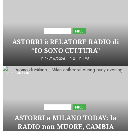
Astorri News
FREE
ASTORRI è RELATORE RADIO di
“IO SONO CULTURA”
14/06/2026
0
496
3 minuti letti
Astorri News
FREE
ASTORRI a MILANO TODAY: la
RADIO non MUORE, CAMBIA