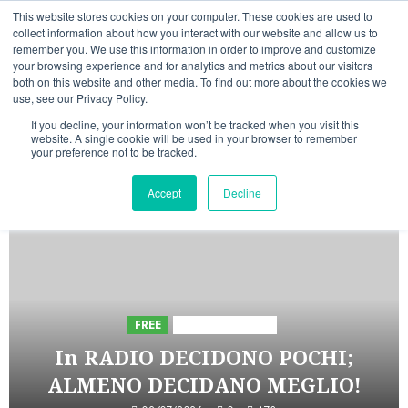
Vai
08/08/2026
12:32:06
This website stores cookies on your computer. These cookies are used to
al
collect information about how you interact with our website and allow us to
Linkedin
Facebook
X
Telegram
Whatsapp
Mastodon
remember you. We use this information in order to improve and customize
contenuto
your browsing experience and for analytics and metrics about our visitors
both on this website and other media. To find out more about the cookies we
use, see our Privacy Policy.
If you decline, your information won’t be tracked when you visit this
website. A single cookie will be used in your browser to remember
your preference not to be tracked.
INIZIATIVE ASTORRI
Accept
Decline
5 minuti letti
FREE
Iniziative Astorri
In RADIO DECIDONO POCHI;
ALMENO DECIDANO MEGLIO!