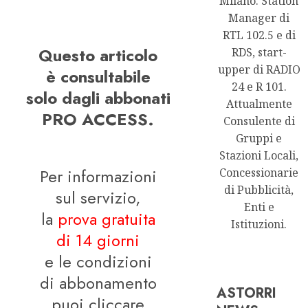
Milano. Station
Manager di
RTL 102.5 e di
Questo articolo
RDS, start-
upper di RADIO
è consultabile
24 e R 101.
solo dagli abbonati
Attualmente
PRO ACCESS.
Consulente di
Gruppi e
Stazioni Locali,
Per informazioni
Concessionarie
di Pubblicità,
sul servizio,
Enti e
la
prova gratuita
Istituzioni.
di 14 giorni
e le condizioni
di abbonamento
ASTORRI
puoi cliccare