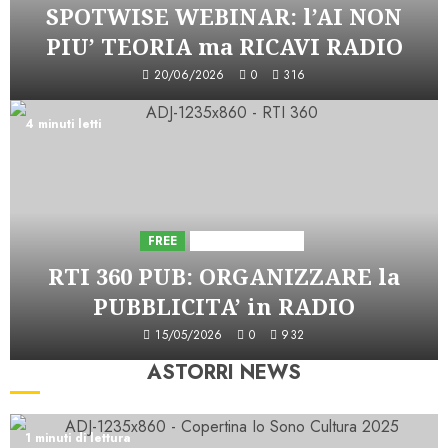
SPOTWISE WEBINAR: l’AI NON
PIU’ TEORIA ma RICAVI RADIO
20/06/2026
0
316
4 minuti letti
FREE
Iniziative Astorri
RTI 360 PUB: ORGANIZZARE la
PUBBLICITA’ in RADIO
15/05/2026
0
932
ASTORRI NEWS
1 minuti di lettura