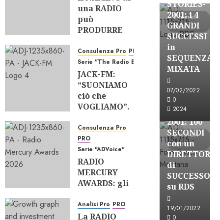
STORIES-
una RADIO
2001: i 4
3 minuti
può
GRANDI
letti
PRODURRE
SUCCESSI
ASCOLTO?
in
Consulenza Pro
PRO
07/08/2026
SEQUENZA
Serie "The Radio Bank"
0
81
A-Stories
MIXATA
JACK-FM:
Formazione Rad
“SUONIAMO
FREE
07/02/2022
ciò che
A-
0
VOGLIAMO”.
2024
STORIES-
La RADIO
2001: 100
PERSONA è
Consulenza Pro
SECONDI
3 minuti
ANCORA
PRO
con un
letti
ATTUALE?
Serie "ADVoice"
DIRETTORE
RADIO
06/08/2026
di
MERCURY
0
48
SUCCESSO
AWARDS: gli
su RDS
SPOT che
FANNO
Analisi Pro
PRO
19/01/2022
GRANDE la
La RADIO
0