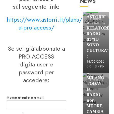
NEWS
Astorri News
sul seguente link:
FREE
ASTORRI
https://www.astorri.it/plans/iscrizione-
1 minuti
è
di lettura
a-pro-access/
RELATORE
RADIO
di “IO
SONO
Se sei già abbonato a
CULTURA”
Astorri News
PRO ACCESS
FREE
14/06/2026
digita user e
ASTORRI
0
496
password per
a
MILANO
accedere:
3 minuti
TODAY:
letti
la
RADIO
Nome utente o email
non
MUORE,
CAMBIA