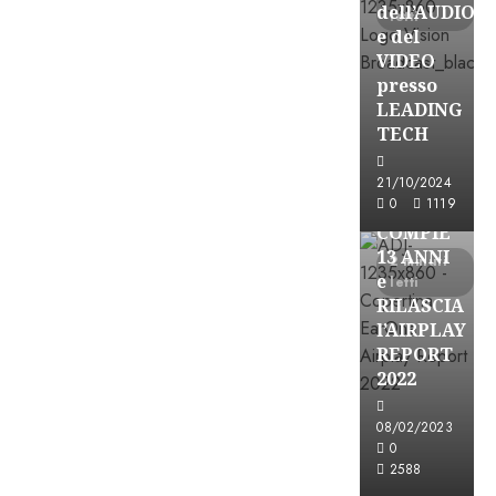
dell’AUDIO
letti
e del
VIDEO
presso
LEADING
TECH
Partnership
21/10/2024
0
1119
EARONE
COMPIE
13 ANNI
2 minuti
e
letti
RILASCIA
l’AIRPLAY
REPORT
2022
08/02/2023
Partnership
0
2588
CONSULTAR