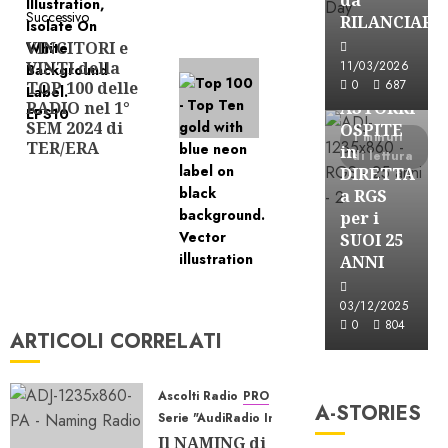
Successivo
RILANCIARE
VINCITORI e
Articolo
Astorri News
VINTI della
11/03/2026
successivo:
FREE
0
687
TOP 100 delle
RADIO nel 1°
ASTORRI
SEM 2024 di
OSPITE
1 minuti
TER/ERA
in
di lettura
DIRETTA
a RGS
per i
SUOI 25
ANNI
03/12/2025
0
804
ARTICOLI CORRELATI
A-Stories
Formazione Rad
Ascolti Radio
PRO
A-STORIES
FREE
Serie "AudiRadio Insights"
A-
Il NAMING di