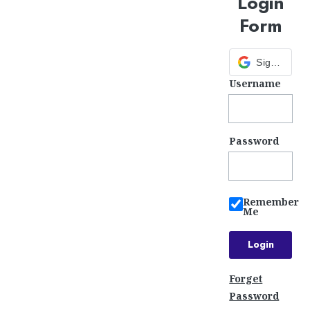
Login
Form
Sign in with Google
Username
Password
Remember
Me
Forget
Password