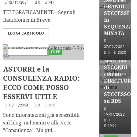
di lettura
12/11/2024
0
747
GRANDI
TELEGRAFICAMENTE - Segnali
SUCCESSI
Radiofonici in Breve
in
A-Stories
SEQUENZA
Formazione Rad
MIXATA
LEGGI L'ARTICOLO
FREE
Consulenza Astorri
A-
07/02/2022
Consulenza Radio
FREE
3 minuti di lettura
0
2020
STORIES-
2001: 100
SECONDI
ASTORRI e la
3 minuti
con un
di lettura
CONSULENZA RADIO:
DIRETTORE
ECCO COME POSSO
di
SUCCESSO
ESSERVI UTILE
su RDS
11/11/2024
0
765
Sono informazioni già accessibili
19/01/2022
0
sul blog, nel menu e alla voce
A-Stories
1991
"Consulenza". Ma qui...
Formazione Rad