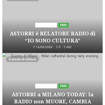
Astorri News
FREE
ASTORRI è RELATORE RADIO di
“IO SONO CULTURA”
14/06/2026
0
482
3 minuti di lettura
Astorri News
FREE
ASTORRI a MILANO TODAY: la
RADIO non MUORE, CAMBIA