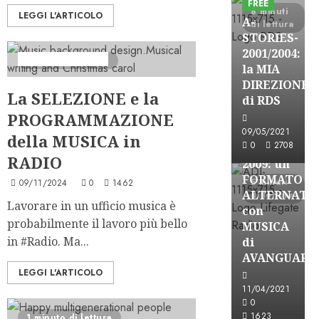
FREE
8 minuti
LEGGI L'ARTICOLO
A-
di lettura
STORIES-
2001/2004:
Formazione Radio
3 minuti di lettura
la MIA
A-Stories
DIREZIONE
La SELEZIONE e la
Formazione Rad
di RDS
FREE
PROGRAMMAZIONE
A-
09/05/2021
della MUSICA in
0
2708
STORIES-
RADIO
2009: un
FORMATO
5 minuti
09/11/2024
0
1462
ALTERNATI
di lettura
Lavorare in un ufficio musica è
con
probabilmente il lavoro più bello
MUSICA
in #Radio. Ma...
di
AVANGUARD
LEGGI L'ARTICOLO
A-Stories
11/04/2021
Formazione Rad
0
FREE
1623
1 minuto di lettura