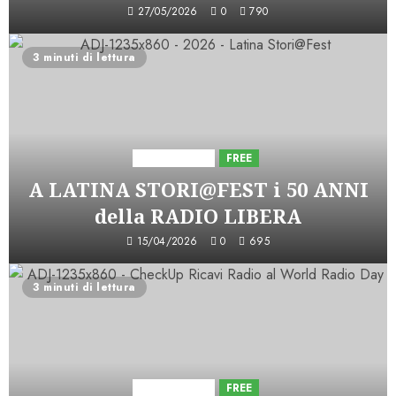
27/05/2026
0
790
3 minuti di lettura
Astorri News
FREE
A LATINA STORI@FEST i 50 ANNI
della RADIO LIBERA
15/04/2026
0
695
3 minuti di lettura
Astorri News
FREE