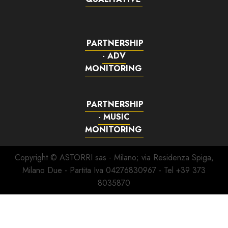
PARTNERSHIP
- ADV
MONITORING
PARTNERSHIP
- MUSIC
MONITORING
Copyright © ASTORRI sas - Milano; via Residenza Spiga,
Milano Due - Partita Iva 04276830967 - Tel +39 373
8035870