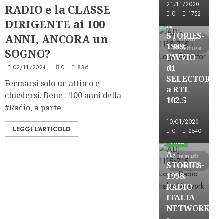
21/11/2020
RADIO e la CLASSE
FREE
0
1752
DIRIGENTE ai 100
A-
STORIES-
ANNI, ANCORA un
6 minuti
1989:
di lettura
SOGNO?
l’AVVIO
di
02/11/2024
0
836
SELECTOR
Fermarsi solo un attimo e
a RTL
chiedersi. Bene i 100 anni della
102.5
#Radio, a parte...
A-Stories
10/01/2020
LEGGI L'ARTICOLO
Formazione Rad
0
2540
FREE
A-
4 minuti
STORIES-
di lettura
1998:
RADIO
ITALIA
NETWORK
A-Stories