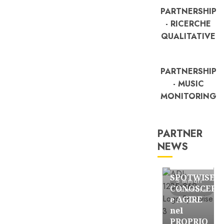
PARTNERSHIP
- RICERCHE
QUALITATIVE
PARTNERSHIP
- MUSIC
MONITORING
PARTNER
NEWS
FREE
Partnership
SPOTWISE:
3 minuti
CONOSCERE
di lettura
e AGIRE
nel
PROPRIO