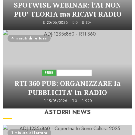
SPOTWISE WEBINAR: l’AI NON
PIU’ TEORIA ma RICAVI RADIO
20/06/2026
0
304
4 minuti di lettura
FREE
Iniziative Astorri
RTI 360 PUB: ORGANIZZARE la
PUBBLICITA’ in RADIO
15/05/2026
0
920
ASTORRI NEWS
1 minuto di lettura