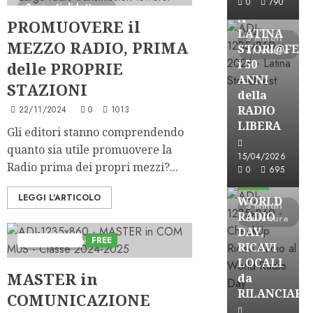
0
790
3 minuti di lettura
A
PROMUOVERE il
LATINA
3 minuti
MEZZO RADIO, PRIMA
STORI@FES
di lettura
i 50
delle PROPRIE
ANNI
STAZIONI
della
RADIO
22/11/2024
0
1013
LIBERA
Gli editori stanno comprendendo
quanto sia utile promuovere la
15/04/2026
Radio prima dei propri mezzi?...
Astorri News
0
695
FREE
LEGGI L'ARTICOLO
WORLD
3 minuti
RADIO
di lettura
DAY,
Astorri News
FREE
2 minuti di lettura
RICAVI
LOCALI
MASTER in
da
RILANCIARE
COMUNICAZIONE