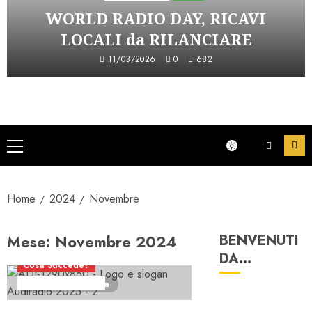
WORLD RADIO DAY, RICAVI
LOCALI da RILANCIARE
11/03/2026
0
682
Menu
principale
Home
2024
Novembre
Mese:
Novembre 2024
BENVENUTI
DA…
Cosa Succede?
Telegraficamente
1 minuto di lettura