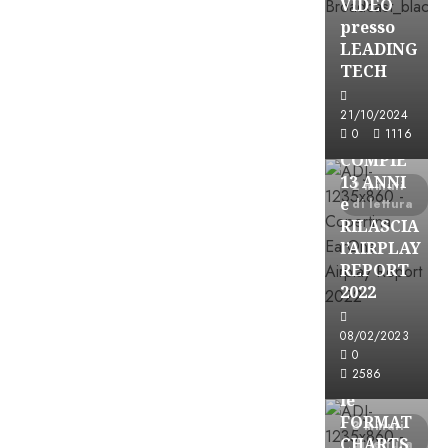
VIDEO
presso
LEADING
TECH
Partnership
21/10/2024
0
1116
EARONE
COMPIE
13 ANNI
2 minuti
e
di lettura
RILASCIA
l’AIRPLAY
REPORT
2022
08/02/2023
Partnership
0
2586
CONSULTAR
le
FORMAT
3 minuti
CHARTS
di lettura