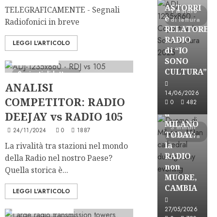
ASTORRI
TELEGRAFICAMENTE - Segnali
1 minuto
è
di lettura
Radiofonici in breve
RELATORE
RADIO
LEGGI L'ARTICOLO
di “IO
SONO
Ascolti Radio
CULTURA”
2 minuti di lettura
Astorri News
ANALISI
FREE
14/06/2026
COMPETITOR: RADIO
ASTORRI
0
482
a
DEEJAY vs RADIO 105
MILANO
3 minuti
24/11/2024
0
1887
TODAY:
di lettura
la
La rivalità tra stazioni nel mondo
RADIO
della Radio nel nostro Paese?
non
Quella storica è...
MUORE,
CAMBIA
LEGGI L'ARTICOLO
Astorri News
Formazione Radio
27/05/2026
FREE