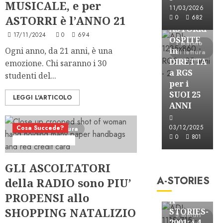
MUSICALE, e per
Astorri News
11/03/2026
FREE
ASTORRI è l’ANNO 21
0
682
ASTORRI
17/11/2024
0
694
OSPITE
1 minuto
Ogni anno, da 21 anni, è una
in
di lettura
DIRETTA
emozione. Chi saranno i 30
a RGS
studenti del...
per i
SUOI 25
LEGGI L'ARTICOLO
ANNI
03/12/2025
Cosa Succede?
1 minuto di lettura
0
801
Telegraficamente
A-Stories
GLI ASCOLTATORI
Formazione Rad
A-STORIES
della RADIO sono PIU’
FREE
PROPENSI allo
A-
SHOPPING NATALIZIO
STORIES-
3 minuti
2001: i 4