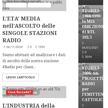
A-
Analisi Escl
Ascolti Radio
STORIES-
8 minuti
1988/1993:
di lettura
L’ETA’ MEDIA
la MIA
nell’ASCOLTO delle
DIREZIONE
SINGOLE STAZIONI
di RTL
102.5
RADIO
A-Stories
04/11/2024
0
1590
04/03/2021
Formazione Rad
0
Siamo abituati ad analizzare i dati
FREE
3094
di ascolto della nostra stazione
A-
#Radio per classi...
STORIES-
7 minuti
2006: un
di lettura
LEGGI L'ARTICOLO
PROGETTO
RADIO
per
Cosa Succede?
3 minuti di lettura
l’EMITTENZ
CATTOLICA
A-Stories
L’INDUSTRIA della
Formazione Rad