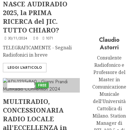
NASCE AUDIRADIO
2025, la PRIMA
RICERCA del JIC.
TUTTO CHIARO?
30/11/2024
0
1071
Claudio
Astorri
TELEGRAFICAMENTE - Segnali
Radiofonici in breve
Consulente
Radiofonico e
LEGGI L'ARTICOLO
Professore del
Master in
Astorri News
FREE
3 minuti di lettura
Comunicazione
Musicale
MULTIRADIO,
dell'Università
Cattolica di
CONCESSIONARIA
Milano. Station
RADIO LOCALE
Manager di
all’ECCELLENZA in