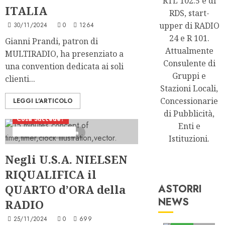
RTL 102.5 e di
ITALIA
RDS, start-
upper di RADIO
30/11/2024
0
1264
24 e R 101.
Gianni Prandi, patron di
Attualmente
MULTIRADIO, ha presenziato a
Consulente di
una convention dedicata ai soli
Gruppi e
clienti...
Stazioni Locali,
Concessionarie
LEGGI L'ARTICOLO
di Pubblicità,
Cosa Succede?
Enti e
Telegraficamente
1 minuto di lettura
Istituzioni.
Negli U.S.A. NIELSEN
RIQUALIFICA il
QUARTO d’ORA della
ASTORRI
NEWS
RADIO
Astorri News
25/11/2024
0
699
FREE