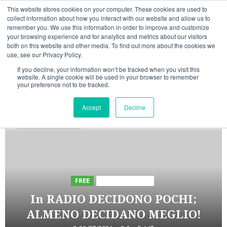
Vai
06/08/2026
04:02:25
This website stores cookies on your computer. These cookies are used to
al
collect information about how you interact with our website and allow us to
Linkedin
Facebook
X
Telegram
Whatsapp
Mastodon
remember you. We use this information in order to improve and customize
contenuto
your browsing experience and for analytics and metrics about our visitors
both on this website and other media. To find out more about the cookies we
use, see our Privacy Policy.
If you decline, your information won’t be tracked when you visit this
website. A single cookie will be used in your browser to remember
your preference not to be tracked.
INIZIATIVE ASTORRI
Accept
Decline
5 minuti di lettura
FREE
Iniziative Astorri
In RADIO DECIDONO POCHI;
ALMENO DECIDANO MEGLIO!