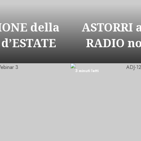
ONE della
ASTORRI 
 d’ESTATE
RADIO n
3 minuti letti