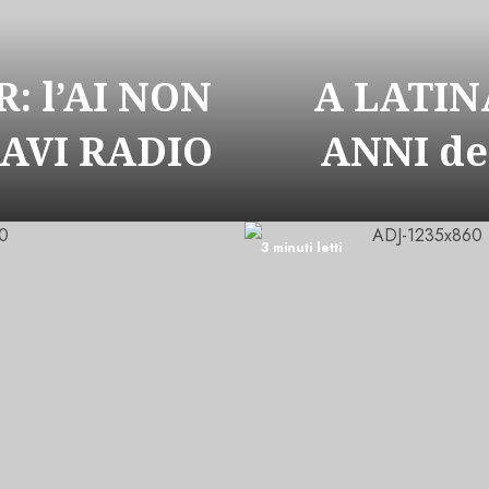
: l’AI NON
A LATIN
CAVI RADIO
ANNI de
3 minuti letti