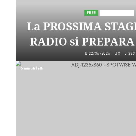
FREE
Iniziative Astorri
La PROSSIMA STAGI
RADIO si PREPARA
22/06/2026
0
333
6 minuti letti