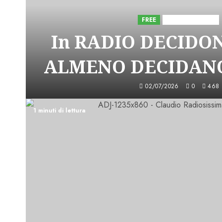
FREE
Iniziative Astorri
In RADIO DECIDO
ALMENO DECIDANO
02/07/2026
0
468
1 minuti di lettura