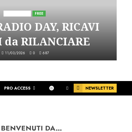
Astorri News
FREE
ADIO DAY, RICAVI
 da RILANCIARE
11/03/2026
0
687
PRO ACCESS
NEWSLETTER
BENVENUTI DA…