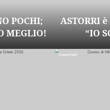
NO POCHI;
ASTORRI è
 MEGLIO!
“IO 
3 minuti letti