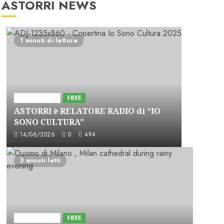
ASTORRI NEWS
1 minuti di lettura
Astorri News
FREE
ASTORRI è RELATORE RADIO di “IO
SONO CULTURA”
14/06/2026
0
494
3 minuti letti
Astorri News
FREE