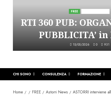
FREE
Iniziative Astorri
RTI 360 PUB: ORGA
PUBBLICITA’ in
15/05/2026
0
931
CHI SONO
CONSULENZA
FORMAZIONE
Home
FREE
Astorri News
ASTORRI interviene 