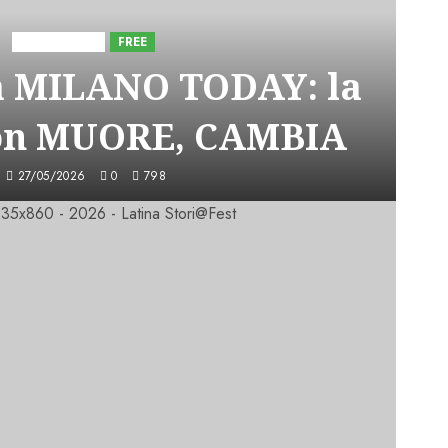
Astorri News
FREE
a MILANO TODAY: la
on MUORE, CAMBIA
27/05/2026
0
798