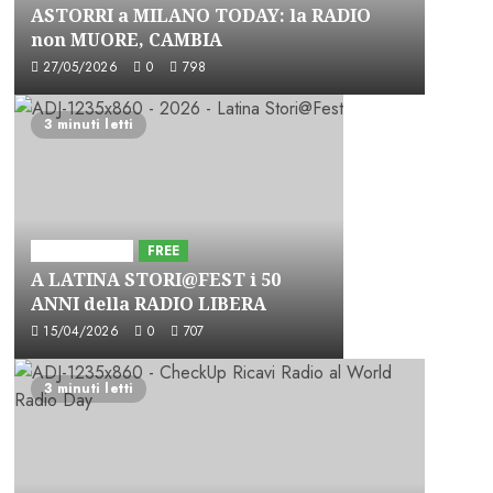
ASTORRI a MILANO TODAY: la RADIO
non MUORE, CAMBIA
27/05/2026
0
798
3 minuti letti
Astorri News
FREE
A LATINA STORI@FEST i 50
ANNI della RADIO LIBERA
15/04/2026
0
707
3 minuti letti