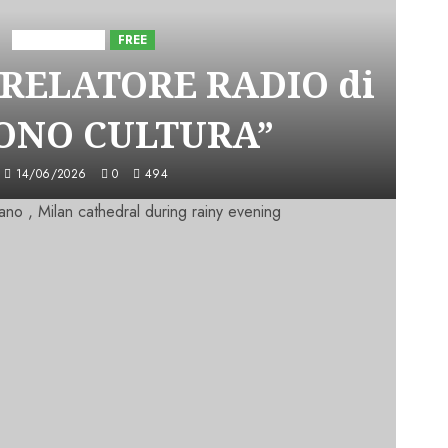
Astorri News
FREE
 RELATORE RADIO di
SONO CULTURA”
14/06/2026
0
494