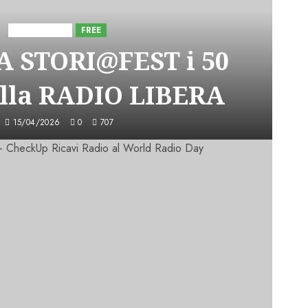
Astorri News
FREE
A STORI@FEST i 50
lla RADIO LIBERA
15/04/2026
0
707