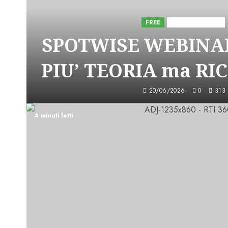
FREE
Iniziative Astorri
SPOTWISE WEBINAR
PIU’ TEORIA ma RI
20/06/2026
0
313
4 minuti letti