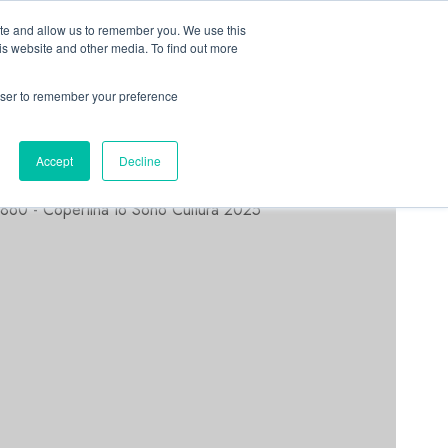
Linkedin
Facebook
X
Telegram
Whatsapp
Mastodon
ite and allow us to remember you. We use this
is website and other media. To find out more
rowser to remember your preference
ASTORRI NEWS
Accept
Decline